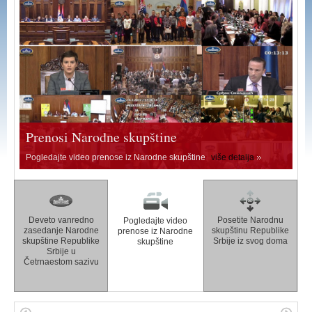
Prenosi Narodne skupštine
Pogledajte video prenose iz Narodne skupštine
više detalja
Deveto vanredno
Posetite Narodnu
Pogledajte video
zasedanje Narodne
skupštinu Republike
prenose iz Narodne
skupštine Republike
Srbije iz svog doma
skupštine
Srbije u
Četrnaestom sazivu