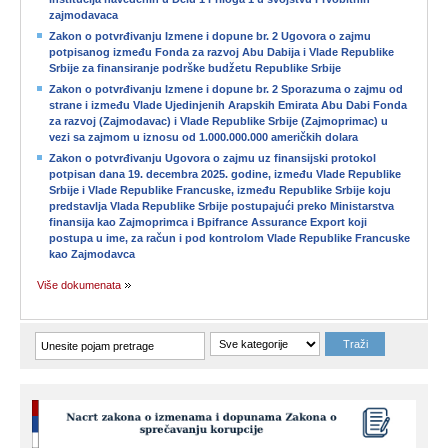
zajmodavaca
Zakon o potvrđivanju Izmene i dopune br. 2 Ugovora o zajmu
potpisanog između Fonda za razvoj Abu Dabija i Vlade Republike
Srbije za finansiranje podrške budžetu Republike Srbije
Zakon o potvrđivanju Izmene i dopune br. 2 Sporazuma o zajmu od
strane i između Vlade Ujedinjenih Arapskih Emirata Abu Dabi Fonda
za razvoj (Zajmodavac) i Vlade Republike Srbije (Zajmoprimac) u
vezi sa zajmom u iznosu od 1.000.000.000 američkih dolara
Zakon o potvrđivanju Ugovora o zajmu uz finansijski protokol
potpisan dana 19. decembra 2025. godine, između Vlade Republike
Srbije i Vlade Republike Francuske, između Republike Srbije koju
predstavlja Vlada Republike Srbije postupajući preko Ministarstva
finansija kao Zajmoprimca i Bpifrance Assurance Export koji
postupa u ime, za račun i pod kontrolom Vlade Republike Francuske
kao Zajmodavca
Više dokumenata