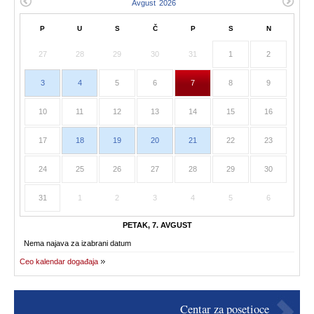
P
U
S
Č
P
S
N
27
28
29
30
31
1
2
3
4
5
6
7
8
9
10
11
12
13
14
15
16
17
18
19
20
21
22
23
24
25
26
27
28
29
30
31
1
2
3
4
5
6
PETAK, 7. AVGUST
Nema najava za izabrani datum
Ceo kalendar događaja
Centar za posetioce