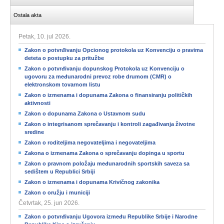
Ostala akta
Petak, 10. jul 2026.
Zakon o potvrđivanju Opcionog protokola uz Konvenciju o pravima
deteta o postupku za pritužbe
Zakon o potvrđivanju dopunskog Protokola uz Konvenciju o
ugovoru za međunarodni prevoz robe drumom (CMR) o
elektronskom tovarnom listu
Zakon o izmenama i dopunama Zakona o finansiranju političkih
aktivnosti
Zakon o dopunama Zakona o Ustavnom sudu
Zakon o integrisanom sprečavanju i kontroli zagađivanja životne
sredine
Zakon o roditeljima negovateljima i negovateljima
Zakona o izmenama Zakona o sprečavanju dopinga u sportu
Zakon o pravnom položaju međunarodnih sportskih saveza sa
sedištem u Republici Srbiji
Zakon o izmenama i dopunama Krivičnog zakonika
Zakon o oružju i municiji
Četvrtak, 25. jun 2026.
Zakon o potvrđivanju Ugovora između Republike Srbije i Narodne