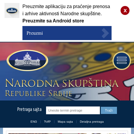
Preuzmite aplikaciju za praćenje prenosa
x
i arhive aktivnosti Narodne skupštine.
Preuzmite sa Android store
Preuzmi
Pretraga sajta
ENG
ЋИР
Mapa sajta
Detaljna pretraga