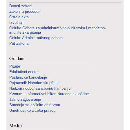
Doneti zakoni
Zakoni u proceduri
Ostala akta
Izveštaji
Odluke Odbora za administrativno-budžetska i mandatno-
imunitetska pitanja
Odluke Administrativnog odbora
Put zakona
Građani
Pitajte
Edukativni centar
Poslaničke kancelarije
Pojmovnik Narodne skupštine
Nadzorni odbor za izbornu kampanju
Kvorum – informativni bilten Narodne skupštine
Javno zagovaranje
Saradnja sa civilnim društvom
Umetnost koja čeka pravdu
Mediji