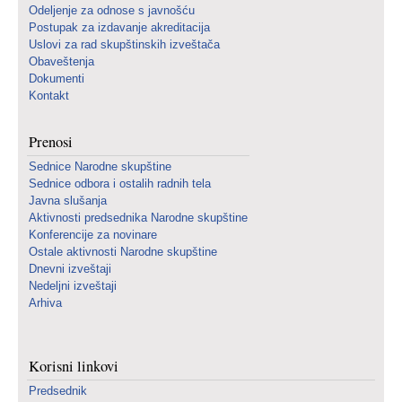
Odeljenje za odnose s javnošću
Postupak za izdavanje akreditacija
Uslovi za rad skupštinskih izveštača
Obaveštenja
Dokumenti
Kontakt
Prenosi
Sednice Narodne skupštine
Sednice odbora i ostalih radnih tela
Javna slušanja
Aktivnosti predsednika Narodne skupštine
Konferencije za novinare
Ostale aktivnosti Narodne skupštine
Dnevni izveštaji
Nedeljni izveštaji
Arhiva
Korisni linkovi
Predsednik