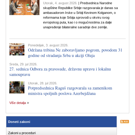
Utorak, 4. avgust 2026.
| Predsednica Narodne
skupštine Republike Srbije razgovarala je danas sa
ambasadorom Irske u Srbiji Kevinom Kolganom, o
reformama koje Srbija sprovodi u okviru svog
evropskog puta, kao i o mogućnostima za dalje
unapređenje bilateralne saradnje dve zemlje.
Ponedeljak, 3. avgust 2026.
Održana tribina Ne zaboravljamo pogrom, povodom 31
godine od stradanja Srba u akciji Oluja
Sreda, 29. jul 2026.
27. sednica Odbora za pravosuđe, državnu upravu i lokalnu
samoupravu
Utorak, 28. jul 2026.
Potpredsednica Raguš razgovarala sa zamenikom
ministra spoljnih poslova Azerbejdžana
Više detalja
Doneti zakoni
Zakoni u proceduri