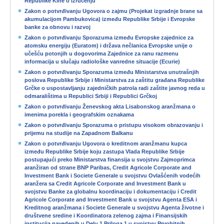
Republike Kine o izručenju
Zakon o potvrđivanju Ugovora o zajmu (Projekat izgradnje brane sa
akumulacijom Pambukovica) između Republike Srbije i Evropske
banke za obnovu i razvoj
Zakon o potvrđivanju Sporazuma između Evropske zajednice za
atomsku energiju (Euratom) i država nečlanica Evropske unije o
učešću potonjih u dogovorima Zajednice za ranu razmenu
informacija u slučaju radiološke vanredne situacije (Ecurie)
Zakon o potvrđivanju Sporazuma između Ministarstva unutrašnjih
poslova Republike Srbije i Ministarstva za zaštitu građana Republike
Grčke o uspostavljanju zajedničkih patrola radi zaštite javnog reda u
odmaralištima u Republici Srbiji i Republici Grčkoj
Zakon o potvrđivanju Ženevskog akta Lisabonskog aranžmana o
imenima porekla i geografskim oznakama
Zakon o potvrđivanju Sporazuma o pristupu visokom obrazovanju i
prijemu na studije na Zapadnom Balkanu
Zakon o potvrđivanju Ugovora o kreditnom aranžmanu kupca
između Republike Srbije koju zastupa Vlada Republike Srbije
postupajući preko Ministarstva finansija u svojstvu Zajmoprimca
aranžiran od strane BNP Paribas, Credit Agricole Corporate and
Investment Bank i Societe Generale u svojstvu Ovlašćenih vodećih
aranžera sa Credit Agricole Corporate and Investment Bank u
svojstvu Banke za globalnu koordinaciju i dokumentaciju i Credit
Agricole Corporate and Investment Bank u svojstvu Agenta ESA i
Kreditnog aranžmana i Societe Generale u svojstvu Agenta životne i
društvene sredine i Koordinatora zelenog zajma i Finansijskih
institucija navedenih u Delu 1 Priloga 1 u svojstvu Prvobitnih