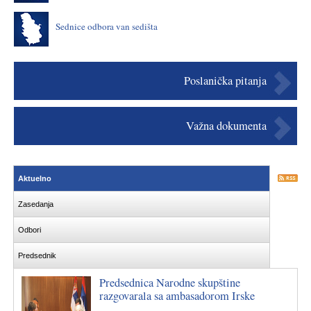
Sednice odbora van sedišta
Poslanička pitanja
Važna dokumenta
Aktuelno
Zasedanja
Odbori
Predsednik
Predsednica Narodne skupštine
razgovarala sa ambasadorom Irske