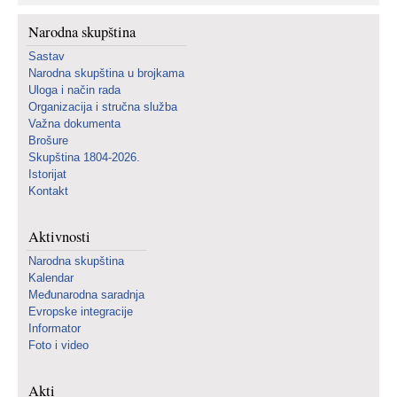
Narodna skupština
Sastav
Narodna skupština u brojkama
Uloga i način rada
Organizacija i stručna služba
Važna dokumenta
Brošure
Skupština 1804-2026.
Istorijat
Kontakt
Aktivnosti
Narodna skupština
Kalendar
Međunarodna saradnja
Evropske integracije
Informator
Foto i video
Akti