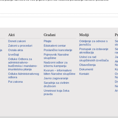
Akti
Građani
Mediji
P
Doneti zakoni
Pitajte
Odeljenje za odnose s
Se
javnošću
sk
Zakoni u proceduri
Edukativni centar
Postupak za izdavanje
Se
ja
Ostala akta
Poslaničke kancelarije
akreditacija
ra
Izveštaji
Pojmovnik Narodne
Uslovi za rad
Ja
skupštine
Odluke Odbora za
skupštinskih izveštača
Ak
administrativno-
Nadzorni odbor za
Obaveštenja
Na
budžetska i mandatno-
izbornu kampanju
imunitetska pitanja
Dokumenti
Ko
Kvorum – informativni
Odluke Administrativnog
bilten Narodne skupštine
Kontakt
Os
odbora
Na
Javno zagovaranje
Put zakona
Dn
Saradnja sa civilnim
društvom
Ne
Umetnost koja čeka
Ar
pravdu