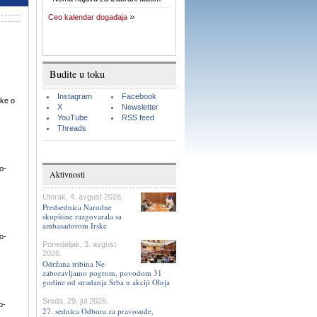
Ceo kalendar događaja
Budite u toku
Instagram
Facebook
uke o
X
Newsletter
YouTube
RSS feed
Threads
o-
Aktivnosti
Utorak, 4. avgust 2026.
Predsednica Narodne
skupštine razgovarala sa
ambasadorom Irske
o-
Ponedeljak, 3. avgust
2026.
Održana tribina Ne
zaboravljamo pogrom, povodom 31
godine od stradanja Srba u akciji Oluja
Sreda, 29. jul 2026.
o-
27. sednica Odbora za pravosuđe,