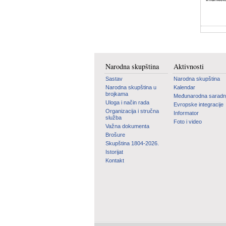
Narodna skupština
Aktivnosti
Sastav
Narodna skupština
Narodna skupština u
Kalendar
brojkama
Međunarodna saradn
Uloga i način rada
Evropske integracije
Organizacija i stručna
Informator
služba
Foto i video
Važna dokumenta
Brošure
Skupština 1804-2026.
Istorijat
Kontakt