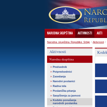
NARODNA SKUPŠTINA
AKTIVNOSTI
AKTI
Narodna skupština Republike Srbije
/
Aktivnosti
/
Aktivnosti
Kodek
Narodna skupština
Predsednik
Potpredsednici
Zasedanja
Narodni poslanici
Radna tela
Poslanička pitanja
Saopštenja za javnost
Kodeks ponašanja
narodnih poslanika