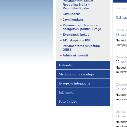
Parlamentarni forum
Republika Srbija –
Republika Srpska
Javni poziv
XII sa
Javni konkurs
Parlamentarni forum za
energetsku politiku Srbije
Sreda, 
38. sed
Ekonomski kokus
141. skupština IPU
Na sedn
usvajan
Parlamentarna skupština
OEBS
Arhiva aktivnosti
Četvrtak
27. sed
Kalendar
Na sedni
imunitet
Međunarodna saradnja
Evropske integracije
Četvrtak
26. sed
Informator
Na sedni
imunitet
Foto i video
Utorak, 
24. sed
Na sedn
imunitet