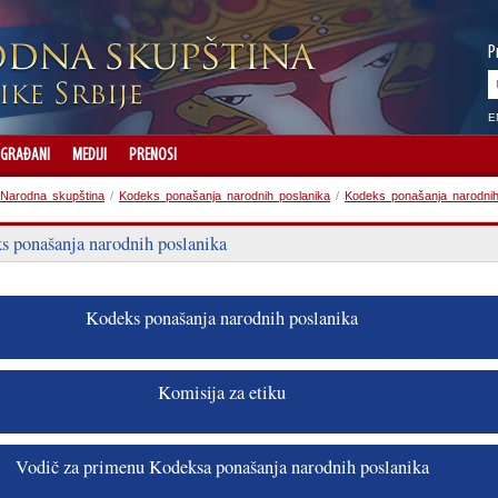
P
E
GRAĐANI
MEDIJI
PRENOSI
Narodna skupština
/
Kodeks ponašanja narodnih poslanika
/
Kodeks ponašanja narodnih
s ponašanja narodnih poslanika
Kodeks ponašanja narodnih poslanika
Komisija za etiku
Vodič za primenu Kodeksa ponašanja narodnih poslanika