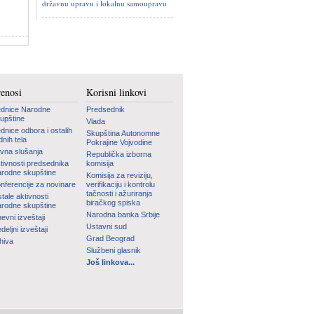
državnu upravu i lokalnu samoupravu
renosi
Korisni linkovi
dnice Narodne
Predsednik
upštine
Vlada
dnice odbora i ostalih
Skupština Autonomne
dnih tela
Pokrajine Vojvodine
vna slušanja
Republička izborna
tivnosti predsednika
komisija
rodne skupštine
Komisija za reviziju,
nferencije za novinare
verifikaciju i kontrolu
tačnosti i ažuriranja
tale aktivnosti
biračkog spiska
rodne skupštine
Narodna banka Srbije
evni izveštaji
Ustavni sud
deljni izveštaji
Grad Beograd
hiva
Službeni glasnik
Još linkova...