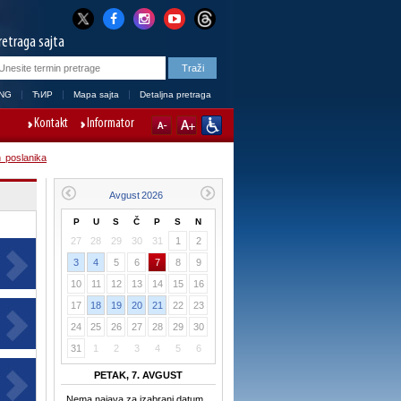
retraga sajta
NG
ЋИР
Mapa sajta
Detaljna pretraga
Kontakt
Informator
 poslanika
P
U
S
Č
P
S
N
27
28
29
30
31
1
2
3
4
5
6
7
8
9
10
11
12
13
14
15
16
17
18
19
20
21
22
23
24
25
26
27
28
29
30
31
1
2
3
4
5
6
PETAK, 7. AVGUST
Nema najava za izabrani datum