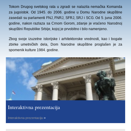
Tokom Drugog svetskog rata u zgradi se nalazila nemačka Komanda
za jugoistok. Od 1945. do 2006. godine u Domu Narodne skupštine
zasedali su parlamenti FNJ, FNRJ, SFRJ, SRJ i SCG. Od 5. juna 2006.
godine, nakon razlaza sa Crnom Gorom, zdanje je vraćeno Narodnoj
skupštini Republike Srbije, kojoj je prvobitno i bilo namenjeno.
Zbog svoje izuzetne istorijske i arhitektonske vrednosti, kao i bogate
zbirke umetničkih dela, Dom Narodne skupštine proglašen je za
spomenik kulture 1984. godine.
Interaktivna prezentacija
Interaktivna prezentacija