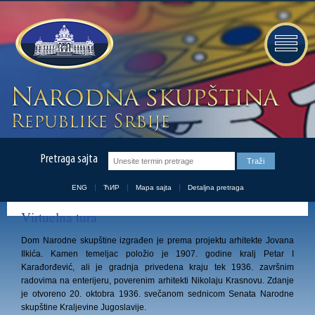
Pretraga sajta
ENG
ЋИР
Mapa sajta
Detaljna pretraga
Virtuelna tura
Dom Narodne skupštine izgrađen je prema projektu arhitekte Jovana
Ilkića. Kamen temeljac položio je 1907. godine kralj Petar I
Karađorđević, ali je gradnja privedena kraju tek 1936. završnim
radovima na enterijeru
,
poverenim arhitekti Nikolaju Krasnovu. Zdanje
je otvoreno 20. oktobra 1936. svečanom sednicom Senata Narodne
skupštine Kraljevine Jugoslavije.