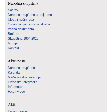
Narodna skupština
Sastav
Narodna skupština u brojkama
Uloga i način rada
Organizacija i stručna služba
Važna dokumenta
Brošure
Skupština 1804-2026.
Istorijat
Kontakt
Aktivnosti
Narodna skupština
Kalendar
Međunarodna saradnja
Evropske integracije
Informator
Foto i video
Akti
Doneti zakoni