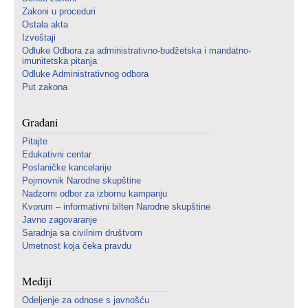
Zakoni u proceduri
Ostala akta
Izveštaji
Odluke Odbora za administrativno-budžetska i mandatno-
imunitetska pitanja
Odluke Administrativnog odbora
Put zakona
Građani
Pitajte
Edukativni centar
Poslaničke kancelarije
Pojmovnik Narodne skupštine
Nadzorni odbor za izbornu kampanju
Kvorum – informativni bilten Narodne skupštine
Javno zagovaranje
Saradnja sa civilnim društvom
Umetnost koja čeka pravdu
Mediji
Odeljenje za odnose s javnošću