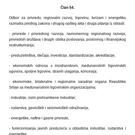
Član 54.
Odbor za privredu, regionalni razvoj, trgovinu, turizam i energetiku
razmatra predlog zakona i drugog opšteg akta i druga pitanja iz oblasti:
- privrede i privrednog razvoja, ravnomernog regionalnog razvoja,
privrednih društava i drugih oblika poslovanja, poslovnog i finansijskog
restrukturiranja;
- preduzetništva, stečaja, investicija, standardizacije, akreditacije;
- ekonomskih odnosa s inostranstvom, međunarodnih trgovinskih
ugovora, spoljne trgovine, stranih ulaganja, koncesija;
- ekonomske, bilateralne i regionalne saradnje organa Republike
Srbije sa međunarodnim trgovinskim organizacijama;
- industrije, osim prehrambene industrije;
- rudarstva, geoloških i seizmoloških istraživanja;
- energetike, naftne i gasne privrede;
- funkcionisanja javnih preduzeća u oblastima industrije, rudarstva i
energetike;