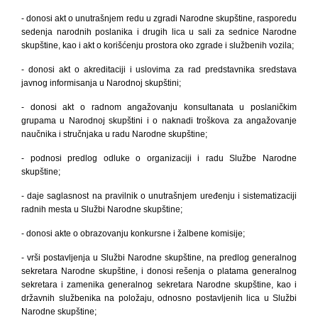
- donosi akt o unutrašnjem redu u zgradi Narodne skupštine, rasporedu
sedenja narodnih poslanika i drugih lica u sali za sednice Narodne
skupštine, kao i akt o korišćenju prostora oko zgrade i službenih vozila;
- donosi akt o akreditaciji
i uslovima za rad predstavnika sredstava
javnog informisanja u Narodnoj skupštini;
- donosi akt o radnom angažovanju konsultanata u poslaničkim
grupama u Narodnoj skupštini i o naknadi troškova za angažovanje
naučnika i stručnjaka u radu Narodne skupštine;
- podnosi predlog odluke o organizaciji i radu Službe Narodne
skupštine;
- daje saglasnost na
pravilnik o unutrašnjem uređenju i sistematizaciji
radnih mesta u Službi Narodne skupštine;
- donosi akte o obrazovanju konkursne i žalbene komisije;
- vrši postavljenja u Službi Narodne skupštine, na predlog generalnog
sekretara Narodne skupštine, i donosi rešenja o platama generalnog
sekretara i zamenika generalnog
sekretara Narodne skupštine, kao i
državnih službenika na položaju, odnosno postavljenih lica u Službi
Narodne skupštine;