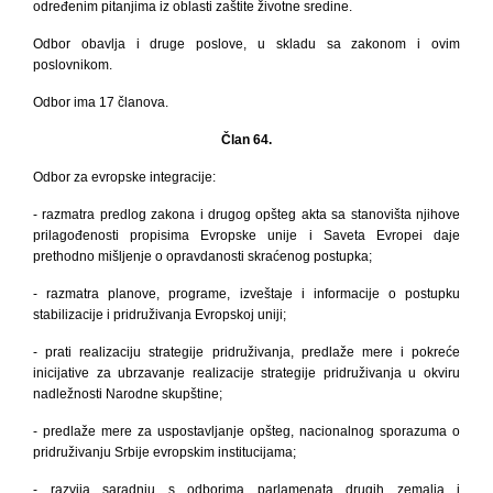
određenim pitanjima iz oblasti zaštite životne sredine.
Odbor obavlja i druge poslove, u skladu sa zakonom i ovim
poslovnikom.
Odbor ima 17 članova.
Član 64.
Odbor za evropske integracije:
- razmatra predlog zakona i drugog opšteg akta
sa stanovišta njihove
prilagođenosti propisima Evropske unije i Saveta Evropei daje
prethodno mišljenje o opravdanosti skraćenog postupka;
- razmatra planove, programe, izveštaje i informacije o postupku
stabilizacije i pridruživanja Evropskoj uniji;
- prati realizaciju strategije pridruživanja, predlaže mere i pokreće
inicijative za ubrzavanje realizacije strategije pridruživanja u okviru
nadležnosti Narodne skupštine;
- predlaže mere za uspostavljanje opšteg, nacionalnog sporazuma o
pridruživanju Srbije evropskim institucijama;
- razvija saradnju s odborima parlamenata drugih zemalja i