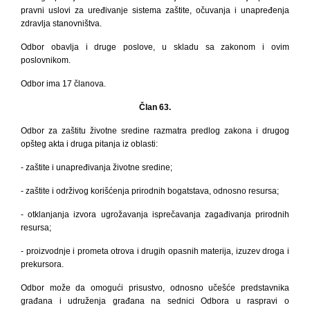
pravni uslovi za uređivanje sistema zaštite, očuvanja i unapređenja
zdravlja stanovništva.
Odbor obavlja i druge poslove, u skladu sa zakonom i ovim
poslovnikom.
Odbor ima 17 članova.
Član 63.
Odbor za zaštitu životne sredine
razmatra predlog zakona i drugog
opšteg akta i druga pitanja iz oblasti:
- zaštite i unapređivanja životne sredine;
- zaštite i održivog korišćenja prirodnih bogatstava, odnosno resursa;
- otklanjanja izvora ugrožavanja isprečavanja
zagađivanja prirodnih
resursa;
- proizvodnje i prometa otrova i drugih opasnih materija, izuzev droga i
prekursora.
Odbor može da omogući prisustvo, odnosno učešće predstavnika
građana i udruženja građana na sednici Odbora u raspravi o