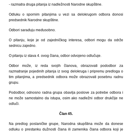
- razmatra druga pitanja iz nadležnosti Narodne skupštine.
Odluku o spornim pitanjima u vezi sa delokrugom odbora donosi
predsednik Narodne skupštine.
Odbori sarađuju međusobno.
O pitanju, koje je od zajedničkog interesa, odbori mogu da održe
sednicu zajedno.
O pitanju iz stava 4. ovog člana, odbor odvojeno odlučuje.
Odbor može, iz reda svojih članova, obrazovati pododbor za
razmatranje pojedinih pitanja iz svog delokruga i pripremu predloga o
tim pitanjima, a predsednik odbora može obrazovati posebnu radnu
grupu.
Pododbor, odnosno radna grupa obavlja poslove za potrebe odbora i
ne može samostalno da istupa, osim ako nadležni odbor drukčije ne
odluči.
Član 45.
Na predlog poslaničke grupe, Narodna skupština može da donese
odluku o prestanku dužnosti člana ili zamenika člana odbora koji je