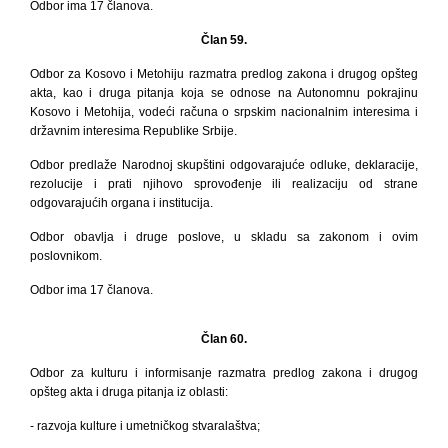
Odbor ima 17 članova.
Član 59.
Odbor za Kosovo i Metohiju
razmatra predlog zakona i drugog
opšteg
akta, kao i druga pitanja koja se odnose na Autonomnu pokrajinu
Kosovo i Metohija, vodeći računa o srpskim nacionalnim interesima i
državnim interesima Republike Srbije.
Odbor predlaže Narodnoj skupštini odgovarajuće odluke, deklaracije,
rezolucije i prati njihovo sprovođenje ili realizaciju od strane
odgovarajućih organa i institucija.
Odbor obavlja i druge poslove, u skladu sa zakonom i ovim
poslovnikom.
Odbor ima 17 članova.
Član 60.
Odbor za kulturu i informisanje razmatra predlog zakona i drugog
opšteg akta i druga pitanja iz oblasti:
- razvoja kulture i umetničkog stvaralaštva;