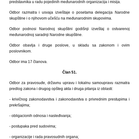
predstavnika u radu pojedinih međunarodnih organizacija i misija.
Odbor razmatra i usvaja izveštaje o posetama delegacija Narodne
skupštine i o njihovom učešću na međunarodnim skupovima.
Odbor podnosi Narodnoj skupštini godišnji izveštaj o ostvarenoj
međunarodnoj saradnji Narodne skupštine.
Odbor obavlja i druge poslove, u skladu sa zakonom i ovim
poslovnikom.
Odbor ima 17 članova.
Član 51.
Odbor za pravosuđe, državnu upravu i lokalnu samoupravu razmatra
predlog zakona i drugog opšteg akta i druga pitanja iz oblasti:
- krivičnog zakonodavstva i zakonodavstva o privrednim prestupima i
prekršajima;
- obligacionih odnosa i nasleđivanja;
- postupaka pred sudovima;
- organizacije i rada pravosudnih organa;