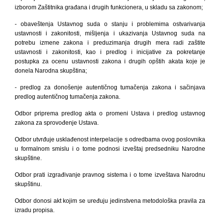
izborom Zaštitnika građana i drugih funkcionera, u skladu sa zakonom;
- obaveštenja Ustavnog suda o stanju i problemima ostvarivanja
ustavnosti i zakonitosti, mišljenja i ukazivanja Ustavnog suda na
potrebu izmene zakona i preduzimanja drugih mera radi zaštite
ustavnosti i zakonitosti, kao i predlog i inicijative za pokretanje
postupka za ocenu ustavnosti zakona i drugih opštih akata koje je
donela Narodna skupština;
- predlog za donošenje autentičnog tumačenja zakona i sačinjava
predlog autentičnog tumačenja zakona.
Odbor priprema predlog akta o promeni Ustava i predlog ustavnog
zakona za sprovođenje Ustava.
Odbor utvrđuje usklađenost interpelacije s odredbama ovog poslovnika
u formalnom smislu i o tome podnosi izveštaj predsedniku Narodne
skupštine.
Odbor prati izgrađivanje pravnog sistema i o tome izveštava Narodnu
skupštinu.
Odbor donosi akt kojim se uređuju jedinstvena metodološka pravila za
izradu propisa.