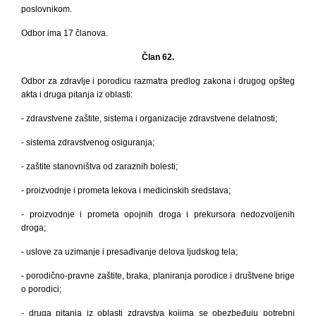
poslovnikom.
Odbor ima 17 članova.
Član 62.
Odbor za zdravlje i porodicu razmatra predlog zakona i drugog
opšteg
akta i druga pitanja iz oblasti:
- zdravstvene zaštite, sistema i organizacije zdravstvene delatnosti;
- sistema zdravstvenog osiguranja;
- zaštite stanovništva od zaraznih bolesti;
- proizvodnje i prometa lekova i medicinskih sredstava;
- proizvodnje i prometa opojnih droga i prekursora nedozvoljenih
droga;
- uslove za uzimanje i presađivanje delova ljudskog tela;
- porodično-pravne zaštite, braka, planiranja porodice i društvene brige
o porodici;
- druga pitanja iz oblasti zdravstva kojima se obezbeđuju potrebni