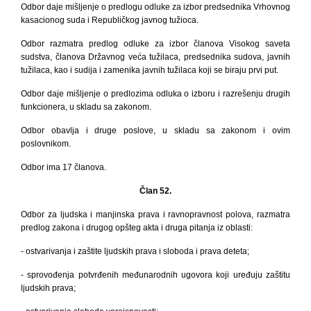
Odbor daje mišljenje o predlogu odluke za izbor predsednika Vrhovnog
kasacionog suda i Republičkog javnog tužioca.
Odbor razmatra predlog odluke za izbor članova Visokog saveta
sudstva, članova Državnog veća tužilaca, predsednika sudova, javnih
tužilaca, kao i sudija i zamenika javnih tužilaca koji se biraju prvi put.
Odbor daje mišljenje o predlozima odluka o izboru i razrešenju drugih
funkcionera, u skladu sa zakonom.
Odbor obavlja i druge poslove, u skladu sa zakonom i ovim
poslovnikom.
Odbor ima 17 članova.
Član 52.
Odbor za ljudska i manjinska prava i ravnopravnost polova, razmatra
predlog zakona i drugog
opšteg akta i druga pitanja iz oblasti:
- ostvarivanja i zaštite ljudskih prava i sloboda i prava deteta;
- sprovođenja potvrđenih međunarodnih ugovora koji uređuju zaštitu
ljudskih prava;