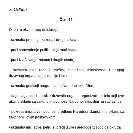
2. Odbori
Član 44.
Odbor u okviru svog delokruga:
- razmatra predloge zakona i drugih akata,
- prati sprovođenje politike koju vodi Vlada,
- prati izvršavanje zakona i drugih akata,
- razmatra plan rada i izveštaj nadležnog ministarstva i drugog
državnog organa, organizacije i tela,
- razmatra godišnji program rada Narodne skupštine,
- daje saglasnost na akte državnih organa, organizacija i tela koji ove
akte, u skladu sa zakonom, podnose Narodnoj skupštini na saglasnost,
- pokreće inicijative i podnosi predloge Narodnoj skupštini, u skladu sa
zakonom i ovim poslovnikom,
- razmatra inicijative, peticije, predstavke i predloge iz svog delokruga i