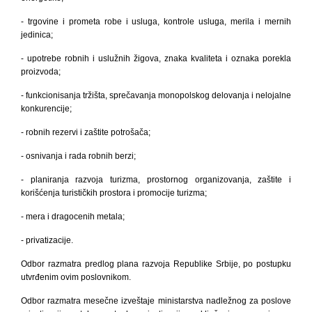
- trgovine i prometa robe i usluga, kontrole usluga, merila i mernih
jedinica;
- upotrebe robnih i uslužnih žigova, znaka kvaliteta i oznaka porekla
proizvoda;
- funkcionisanja tržišta, sprečavanja monopolskog delovanja i nelojalne
konkurencije;
- robnih rezervi i zaštite potrošača;
- osnivanja i rada robnih berzi;
- planiranja razvoja turizma, prostornog organizovanja, zaštite i
korišćenja turističkih prostora i promocije turizma;
- mera i dragocenih metala;
- privatizacije.
Odbor razmatra predlog plana razvoja Republike Srbije, po postupku
utvrđenim ovim poslovnikom.
Odbor razmatra mesečne izveštaje ministarstva nadležnog za poslove