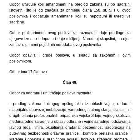
Odbor utvrđuje koji amandmani na predlog zakona su po sadržini
istovetni, što je od značaja za primenu člana 158. st. 5. i 6. ovog
poslovnika i odbacuje amandmane koji su nepotpuni ili uvredljive
sadržine.
Odbor prati primenu ovog poslovnika, razmatra i daje predloge za
njegove izmene i dopune i daje mišljenje Narodnoj skupštini, na njen
zahtev, o primeni pojedinih odredaba ovog poslovnika.
Odbor obavlja i druge poslove, u skladu sa zakonom i ovim
poslovnikom.
Odbor ima 17 članova.
Član 49.
Odbor za odbranu i unutrašnje poslove razmatra:
- predlog zakona i drugog opšteg akta iz oblasti vojne, radne i
materijalne obaveze, mobilizacije, vanrednog i ratnog stanja, statusnih i
drugih pitanja profesionalnih pripadnika Vojske Srbije, vojnog školstva,
međunarodne saradnje u oblasti odbrane i vojne saradnje; održavanja
javnog reda i mira, okupljanja građana; bezbednosti saobraćaja na
putevima; bezbednosti državne granice i kontrole prelaska granice i
kretanja i boravka u graničnom pojasu; boravka stranaca; prometa i