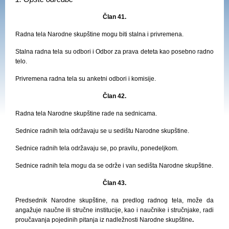
Član 41.
Radna tela Narodne skupštine mogu biti stalna i privremena.
Stalna radna tela su odbori i Odbor za prava deteta kao posebno radno
telo.
Privremena radna tela su anketni odbori i komisije.
Član 42.
Radna tela Narodne skupštine rade na sednicama.
Sednice radnih tela održavaju se u sedištu Narodne skupštine.
Sednice radnih tela održavaju se, po pravilu, ponedeljkom.
Sednice radnih tela mogu da se održe i van sedišta Narodne skupštine.
Član 4
3.
Predsednik Narodne skupštine, na predlog radnog tela, može da
angažuje naučne ili stručne institucije, kao i naučnike i stručnjake, radi
proučavanja pojedinih pitanja iz nadležnosti
Narodne skupštine
.