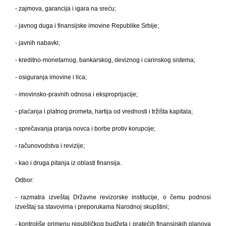
- zajmova, garancija i igara na sreću;
- javnog duga i finansijske imovine Republike Srbije;
- javnih nabavki;
- kreditno-monetarnog, bankarskog, deviznog i carinskog sistema;
- osiguranja imovine i lica;
- imovinsko-pravnih odnosa i eksproprijacije;
- plaćanja i platnog prometa, hartija od vrednosti i tržišta kapitala;
- sprečavanja pranja novca i borbe protiv korupcije;
- računovodstva i revizije;
- kao i druga pitanja iz oblasti finansija.
Odbor:
- razmatra izveštaj Državne revizorske institucije, o čemu podnosi
izveštaj sa stavovima i preporukama Narodnoj skupštini;
- kontroliše primenu republičkog budžeta i pratećih finansijskih planova