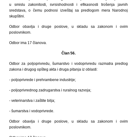
u smislu zakonitosti, svrsishodnosti i efikasnosti trošenja javnih
sredstava, o čemu podnosi izveštaj sa predlogom mera Narodnoj
skupštini.
Odbor obavlja i druge poslove, u skladu sa zakonom i ovim
poslovnikom.
Odbor ima 17 članova.
Član
56.
Odbor za poljoprivredu, šumarstvo i vodoprivredu razmatra predlog
zakona i drugog
opšteg akta i druga pitanja iz oblasti:
- poljoprivrede i prehrambene industrije;
- poljoprivrednog zadrugarstva i ruralnog razvoja;
- veterinarstva i zaštite bilja;
- šumarstva i vodoprivrede.
Odbor obavlja i druge poslove, u skladu sa zakonom i ovim
poslovnikom.