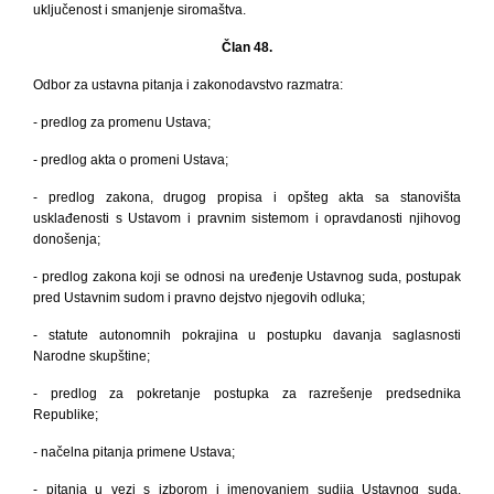
uključenost i smanjenje siromaštva.
Član 48.
Odbor za ustavna pitanja i zakonodavstvo razmatra:
- predlog za promenu Ustava;
- predlog akta o promeni Ustava;
- predlog zakona, drugog propisa i opšteg akta sa stanovišta
usklađenosti s Ustavom i pravnim sistemom i opravdanosti njihovog
donošenja;
- predlog zakona koji se odnosi na uređenje Ustavnog suda, postupak
pred Ustavnim sudom i pravno dejstvo njegovih odluka;
- statute autonomnih pokrajina u postupku davanja saglasnosti
Narodne skupštine;
- predlog za pokretanje postupka za razrešenje predsednika
Republike;
- načelna pitanja primene Ustava;
- pitanja u vezi s izborom i imenovanjem sudija Ustavnog suda,