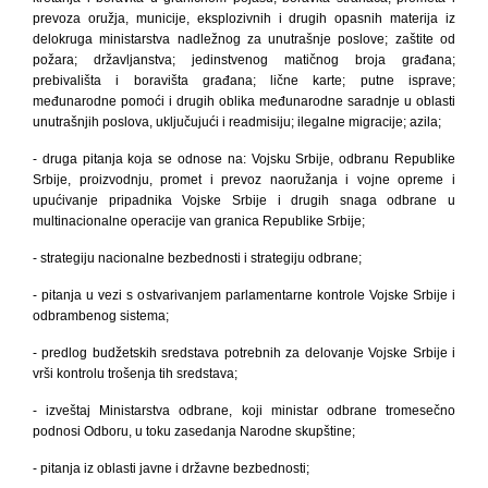
prevoza oružja, municije, eksplozivnih i drugih opasnih materija iz
delokruga ministarstva nadležnog za unutrašnje poslove; zaštite od
požara; državljanstva; jedinstvenog matičnog broja građana;
prebivališta i boravišta građana; lične karte; putne isprave;
međunarodne pomoći i drugih oblika međunarodne saradnje u oblasti
unutrašnjih poslova, uključujući i readmisiju; ilegalne migracije; azila;
- druga pitanja koja se odnose na: Vojsku Srbije, odbranu Republike
Srbije, proizvodnju, promet i prevoz naoružanja i vojne opreme i
upućivanje pripadnika Vojske Srbije i drugih snaga odbrane u
multinacionalne operacije van granica Republike Srbije;
- strategiju nacionalne bezbednosti i strategiju odbrane;
- pitanja u vezi s ostvarivanjem parlamentarne kontrole Vojske Srbije i
odbrambenog sistema;
- predlog budžetskih sredstava potrebnih za delovanje Vojske Srbije i
vrši kontrolu trošenja tih sredstava;
- izveštaj Ministarstva odbrane, koji ministar odbrane tromesečno
podnosi Odboru, u toku zasedanja Narodne skupštine;
- pitanja iz oblasti javne i državne bezbednosti;