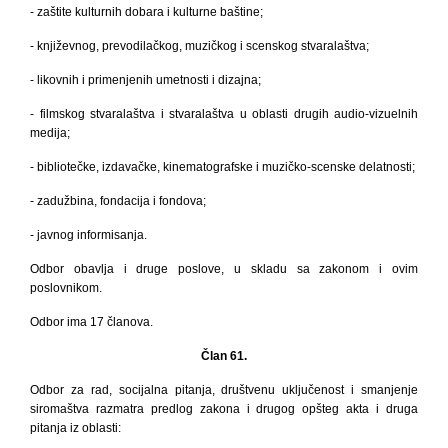
- zaštite kulturnih dobara i kulturne baštine;
- književnog, prevodilačkog, muzičkog i scenskog stvaralaštva;
- likovnih i primenjenih umetnosti i dizajna;
- filmskog stvaralaštva i stvaralaštva u oblasti drugih audio-vizuelnih
medija;
- bibliotečke, izdavačke, kinematografske i muzičko-scenske delatnosti;
- zadužbina, fondacija i fondova;
- javnog informisanja.
Odbor obavlja i druge poslove, u skladu sa zakonom i ovim
poslovnikom.
Odbor ima 17 članova.
Član 61.
Odbor za rad, socijalna pitanja, društvenu uključenost
i
smanjenje
siromaštva
razmatra predlog zakona i drugog
opšteg akta i druga
pitanja iz oblasti: