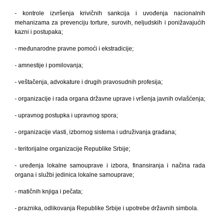
- kontrole izvršenja krivičnih sankcija i uvođenja nacionalnih
mehanizama za prevenciju torture, surovih, neljudskih i ponižavajućih
kazni i postupaka;
- međunarodne pravne pomoći i ekstradicije;
- amnestije i pomilovanja;
- veštačenja, advokature i drugih pravosudnih profesija;
- organizacije i rada organa državne uprave i vršenja javnih ovlašćenja;
- upravnog postupka i upravnog spora;
- organizacije vlasti, izbornog sistema i udruživanja građana;
- teritorijalne organizacije Republike Srbije;
- uređenja lokalne samouprave i izbora, finansiranja i načina rada
organa i službi jedinica lokalne samouprave;
- matičnih knjiga i pečata;
- praznika, odlikovanja Republike Srbije i upotrebe državnih simbola.