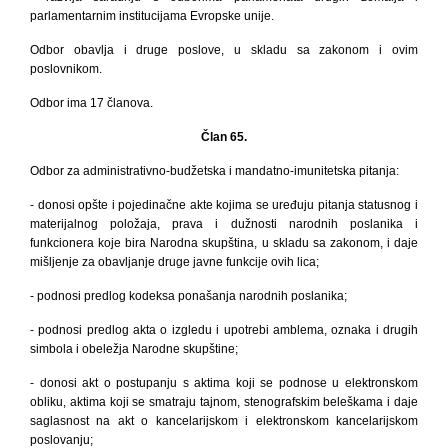
parlamentarnim institucijama Evropske unije.
Odbor obavlja i druge poslove, u skladu sa zakonom i ovim
poslovnikom.
Odbor ima 17 članova.
Član 65.
Odbor za administrativno-budžetska i mandatno-imunitetska pitanja:
- donosi opšte i pojedinačne akte
kojima se uređuju pitanja statusnog i
materijalnog položaja, prava i dužnosti narodnih poslanika i
funkcionera koje bira Narodna skupština, u skladu sa zakonom, i daje
mišljenje za obavljanje druge javne funkcije ovih lica;
- podnosi predlog kodeksa ponašanja narodnih poslanika;
- podnosi predlog akta o izgledu i upotrebi amblema, oznaka i drugih
simbola i obeležja Narodne skupštine;
- donosi akt o postupanju s aktima koji se podnose u elektronskom
obliku, aktima koji se smatraju tajnom, stenografskim beleškama i daje
saglasnost na akt o kancelarijskom i elektronskom kancelarijskom
poslovanju;