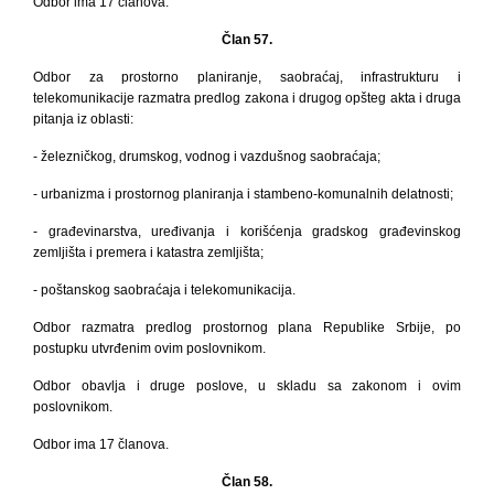
Odbor ima 17 članova.
Član 57.
Odbor za prostorno planiranje, saobraćaj, infrastrukturu i
telekomunikacije razmatra predlog zakona i drugog opšteg akta i druga
pitanja iz oblasti:
- železničkog, drumskog, vodnog i vazdušnog saobraćaja;
- urbanizma i prostornog planiranja i stambeno-komunalnih delatnosti;
- građevinarstva, uređivanja i korišćenja gradskog građevinskog
zemljišta i premera i katastra zemljišta;
- poštanskog saobraćaja i telekomunikacija.
Odbor razmatra predlog prostornog plana Republike Srbije, po
postupku utvrđenim ovim poslovnikom.
Odbor obavlja i druge poslove, u skladu sa zakonom i ovim
poslovnikom.
Odbor ima 17 članova.
Član 58.