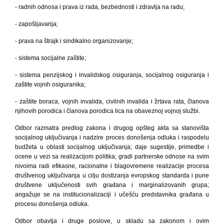
- radnih odnosa i prava iz rada, bezbednosti i zdravlja
na radu;
- zapošljavanja;
- prava na štrajk i sindikalno organizovanje;
- sistema socijalne zaštite;
- sistema penzijskog i invalidskog osiguranja, socijalnog osiguranja i
zaštite vojnih osiguranika;
- zaštite boraca, vojnih invalida, civilnih invalida i žrtava rata, članova
njihovih porodica i članova porodica lica na obaveznoj vojnoj službi.
Odbor razmatra predlog zakona i drugog opšteg akta sa stanovišta
socijalnog uključivanja i nadzire proces donošenja odluka i raspodelu
budžeta u oblasti socijalnog uključivanja; daje sugestije, primedbe i
ocene u vezi sa realizacijom politika; gradi partnerske odnose na svim
nivoima radi efikasne, racionalne i blagovremene realizacije procesa
društvenog uključivanja u cilju dostizanja evropskog standarda i pune
društvene uključenosti svih građana i marginalizovanih grupa;
angažuje se na institucionalizaciji i učešću predstavnika građana u
procesu donošenja odluka.
Odbor obavlja i druge poslove, u skladu sa zakonom i ovim