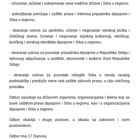
- očuvanje, jačanje i ostvarivanje veze matične države i Srba u regionu;
- poboljšanje položaja i zaštite prava i interesa pripadnika dijaspore i
Srba u regionu;
- stvaranje uslova za upotrebu, učenje i negovanje srpskog jezika i
ćiriličkog pisma, čuvanje i negovanje srpskog kulturnog, etničkog,
jezičkog i verskog identiteta dijaspore i Srba u regionu;
- stvaranje uslova za povratak pripadnika dijaspore u Republiku Srbiju i
njihovog uključivanja u politički, ekonomski i kulturni život Republike
Srbije;
- stvaranje uslova za povratak izbeglih Srba u mesta ranijeg
prebivališta i predlaže mere radi zaštite njihovih prava, u cilju održivog
povratka.
Odbor sarađuje sa državnim organima, organizacijama i telima koji se
bave zaštitom prava dijaspore i Srba u regionu, kao i s organizacijama
dijaspore i Srba u regionu.
Odbor obavlja i druge poslove, u skladu sa zakonom i ovim
poslovnikom.
Odbor ima 17 članova.