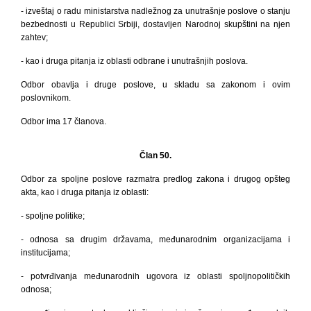
- izveštaj o radu ministarstva nadležnog za unutrašnje poslove o stanju
bezbednosti u Republici Srbiji, dostavljen Narodnoj skupštini na njen
zahtev;
- kao i druga pitanja iz oblasti odbrane i unutrašnjih poslova.
Odbor obavlja i druge poslove, u skladu sa zakonom i ovim
poslovnikom.
Odbor ima 17 članova.
Član 50.
Odbor za spoljne poslove razmatra predlog zakona i drugog opšteg
akta, kao i druga pitanja iz oblasti:
- spoljne politike;
- odnosa sa drugim državama, međunarodnim organizacijama i
institucijama;
- potvrđivanja međunarodnih ugovora iz oblasti spoljnopolitičkih
odnosa;