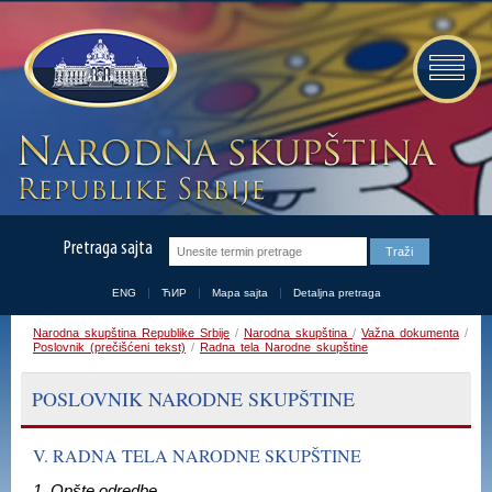
Pretraga sajta
ENG
ЋИР
Mapa sajta
Detaljna pretraga
Narodna skupština Republike Srbije
/
Narodna skupština
/
Važna dokumenta
/
Poslovnik (prečišćeni tekst)
/
Radna tela Narodne skupštine
POSLOVNIK NARODNE SKUPŠTINE
V. RADNA TELA NARODNE SKUPŠTINE
1. Opšte odredbe