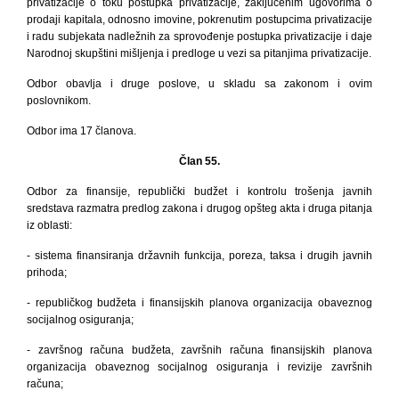
privatizacije o toku postupka privatizacije, zaključenim ugovorima o
prodaji kapitala, odnosno imovine, pokrenutim postupcima privatizacije
i radu subjekata nadležnih za sprovođenje postupka privatizacije i daje
Narodnoj skupštini mišljenja i predloge u vezi sa pitanjima privatizacije.
Odbor obavlja i druge poslove, u skladu sa zakonom i ovim
poslovnikom.
Odbor ima 17 članova.
Član 55.
Odbor za finansije, republički budžet i kontrolu trošenja javnih
sredstava razmatra predlog zakona i drugog
opšteg akta i druga pitanja
iz oblasti:
- sistema finansiranja državnih funkcija, poreza, taksa i drugih javnih
prihoda;
- republičkog budžeta i finansijskih planova organizacija obaveznog
socijalnog osiguranja;
- završnog računa budžeta, završnih računa finansijskih planova
organizacija obaveznog socijalnog osiguranja i revizije završnih
računa;