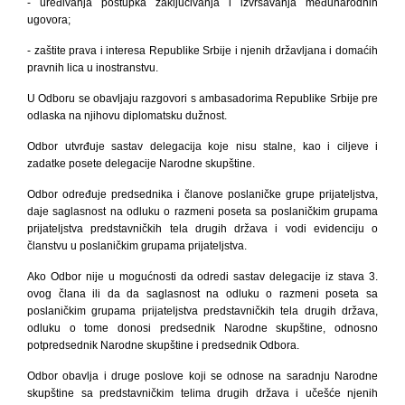
- uređivanja postupka zaključivanja i izvršavanja međunarodnih
ugovora;
- zaštite prava i interesa Republike Srbije i njenih državljana i domaćih
pravnih lica u inostranstvu.
U Odboru se obavljaju razgovori s ambasadorima Republike Srbije pre
odlaska na njihovu diplomatsku dužnost.
Odbor utvrđuje sastav delegacija koje nisu stalne, kao i ciljeve i
zadatke posete delegacije Narodne skupštine.
Odbor određuje predsednika i članove poslaničke grupe prijateljstva,
daje saglasnost na odluku o razmeni poseta sa poslaničkim grupama
prijateljstva predstavničkih tela drugih država i vodi evidenciju o
članstvu u poslaničkim grupama prijateljstva.
Ako Odbor nije u mogućnosti da odredi sastav delegacije iz stava 3.
ovog člana ili da da saglasnost na odluku o razmeni poseta sa
poslaničkim grupama prijateljstva predstavničkih tela drugih država,
odluku o tome donosi predsednik Narodne skupštine, odnosno
potpredsednik Narodne skupštine i predsednik Odbora.
Odbor obavlja i druge poslove koji se odnose na saradnju Narodne
skupštine sa predstavničkim telima drugih država i učešće njenih