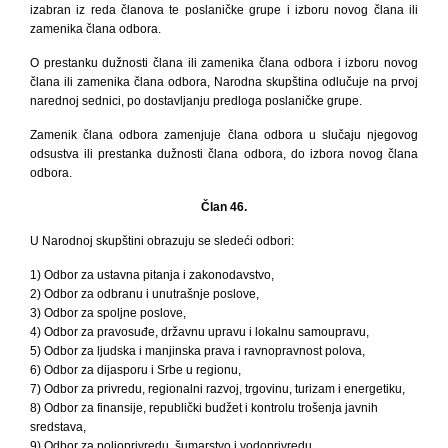
izabran iz reda članova te poslaničke grupe i izboru novog člana ili
zamenika člana odbora.
O prestanku dužnosti člana ili zamenika člana odbora i izboru novog
člana ili zamenika člana odbora, Narodna skupština odlučuje na prvoj
narednoj sednici, po dostavljanju predloga poslaničke grupe.
Zamenik člana odbora zamenjuje člana odbora u slučaju njegovog
odsustva ili prestanka dužnosti člana odbora, do izbora novog člana
odbora.
Član 46.
U Narodnoj skupštini obrazuju se sledeći odbori:
1) Odbor za ustavna pitanja i zakonodavstvo,
2) Odbor za odbranu i unutrašnje poslove,
3) Odbor za spoljne poslove,
4) Odbor za pravosuđe, državnu upravu i lokalnu samoupravu,
5) Odbor za ljudska i manjinska prava i ravnopravnost polova,
6) Odbor za dijasporu i Srbe u regionu,
7) Odbor za privredu, regionalni razvoj, trgovinu, turizam i energetiku,
8) Odbor za finansije, republički budžet i kontrolu trošenja javnih
sredstava,
9) Odbor za poljoprivredu, šumarstvo i vodoprivredu,