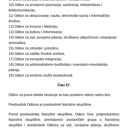
10) Odbor za prostorno planiranje, saobraćaj, infrastrukturu i
telekomunikacije,
11) Odbor za obrazovanje, nauku, tehnološki razvoj i informatičko
društvo,
12) Odbor za Kosovo i Metohiju,
13) Odbor za kulturu i informisanje,
14) Odbor za rad, socijalna pitanja, društvenu uključenost i smanjenje
siromaštva,
15) Odbor za zdravlje i porodicu,
16) Odbor za zaštitu životne sredine,
17) Odbor za evropske integracije,
18) Odbor za administrativno-budžetska i mandatno-imunitetska
pitanja,
19) Odbor za kontrolu službi bezbednosti.
Član 47.
Odbor za prava deteta obrazuje se kao posebno stalno radno telo.
Predsednik Odbora je predsednik Narodne skupštine.
Pored predsednika Narodne skupštine, Odbor čine: potpredsednici
Narodne skupštine, predstavnici poslaničkih grupa u Narodnoj
skupštini i predsednik Odbora za rad, socijalna pitanja, društvenu