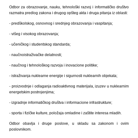
Odbor za obrazovanje, nauku, tehnološki razvoj i informatičko društvo
razmatra predlog zakona i drugog opšteg akta i druga pitanja iz oblasti:
- predškolskog, osnovnog i srednjeg obrazovanja i vaspitanja;
- višeg i visokog
obrazovanja;
- učeničkog i studentskog standarda;
- naučnoistraživačke delatnosti;
- naučnog i tehnološkog razvoja i inovacione politike;
- istraživanja nuklearne energije i sigurnosti nuklearnih objekata;
- proizvodnje i odlaganja radioaktivnog materijala, izuzev u nuklearnim
energetskim postrojenjima;
- izgradnje informatičkog društva i informacione infrastrukture;
- sporta i fizičke kulture, položaja omladine i zaštite interesa mladih.
Odbor obavlja
i druge poslove, u skladu sa zakonom i ovim
poslovnikom.