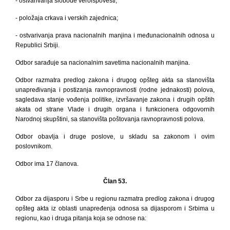
- ostvarivanja slobode veroispovesti;
- položaja crkava i verskih zajednica;
- ostvarivanja prava nacionalnih manjina i međunacionalnih odnosa u
Republici Srbiji.
Odbor sarađuje sa nacionalnim savetima nacionalnih manjina.
Odbor razmatra predlog zakona i drugog
opšteg akta sa stanovišta
unapređivanja i postizanja ravnopravnosti (rodne jednakosti) polova,
sagledava stanje vođenja politike, izvršavanje zakona i drugih opštih
akata od strane Vlade i drugih organa i funkcionera odgovornih
Narodnoj skupštini, sa stanovišta poštovanja ravnopravnosti polova.
Odbor obavlja i druge poslove, u skladu sa zakonom i ovim
poslovnikom.
Odbor ima 17 članova.
Član 53.
Odbor za dijasporu i Srbe u regionu razmatra predlog zakona i drugog
opšteg akta iz oblasti unapređenja odnosa sa dijasporom i Srbima u
regionu, kao i druga pitanja koja se odnose na: