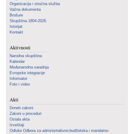
Organizacija i stručna služba
Važna dokumenta
Brošure
Skupština 1804-2026.
Istorijat
Kontakt
Aktivnosti
Narodna skupština
Kalendar
Međunarodna saradnja
Evropske integracije
Informator
Foto i video
Akti
Doneti zakoni
Zakoni u proceduri
Ostala akta
Izveštaji
Odluke Odbora za administrativno-budžetska i mandatno-