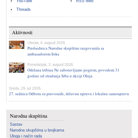
YouTube
RSS feed
Threads
Aktivnosti
Utorak, 4. avgust 2026.
Predsednica Narodne skupštine razgovarala sa
ambasadorom Irske
Ponedeljak, 3. avgust 2026.
Održana tribina Ne zaboravljamo pogrom, povodom 31
godine od stradanja Srba u akciji Oluja
Sreda, 29. jul 2026.
27. sednica Odbora za pravosuđe, državnu upravu i lokalnu samoupravu
Narodna skupština
Sastav
Narodna skupština u brojkama
Uloga i način rada