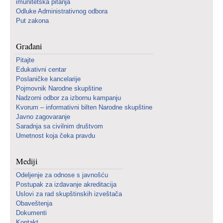
imunitetska pitanja
Odluke Administrativnog odbora
Put zakona
Građani
Pitajte
Edukativni centar
Poslaničke kancelarije
Pojmovnik Narodne skupštine
Nadzorni odbor za izbornu kampanju
Kvorum – informativni bilten Narodne skupštine
Javno zagovaranje
Saradnja sa civilnim društvom
Umetnost koja čeka pravdu
Mediji
Odeljenje za odnose s javnošću
Postupak za izdavanje akreditacija
Uslovi za rad skupštinskih izveštača
Obaveštenja
Dokumenti
Kontakt