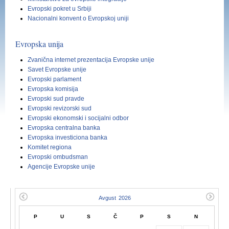
Evropski pokret u Srbiji
Nacionalni konvent o Evropskoj uniji
Evropska unija
Zvanična internet prezentacija Evropske unije
Savet Evropske unije
Evropski parlament
Evropska komisija
Evropski sud pravde
Evropski revizorski sud
Evropski ekonomski i socijalni odbor
Evropska centralna banka
Evropska investiciona banka
Komitet regiona
Evrоpski ombudsman
Agencije Evropske unije
P
U
S
Č
P
S
N