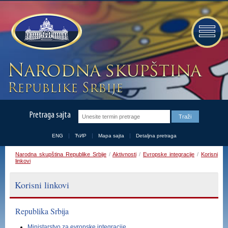
Pretraga sajta
ENG
ЋИР
Mapa sajta
Detaljna pretraga
Narodna skupština Republike Srbije
/
Aktivnosti
/
Evropske integracije
/
Korisni
linkovi
Korisni linkovi
Republika Srbija
Ministarstvo za evropske integracije