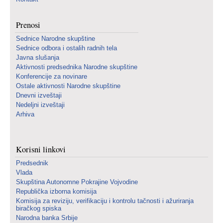
Prenosi
Sednice Narodne skupštine
Sednice odbora i ostalih radnih tela
Javna slušanja
Aktivnosti predsednika Narodne skupštine
Konferencije za novinare
Ostale aktivnosti Narodne skupštine
Dnevni izveštaji
Nedeljni izveštaji
Arhiva
Korisni linkovi
Predsednik
Vlada
Skupština Autonomne Pokrajine Vojvodine
Republička izborna komisija
Komisija za reviziju, verifikaciju i kontrolu tačnosti i ažuriranja
biračkog spiska
Narodna banka Srbije