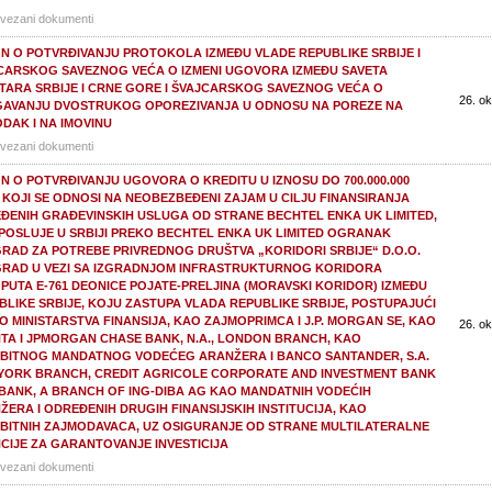
vezani dokumenti
N O POTVRĐIVANJU PROTOKOLA IZMEĐU VLADE REPUBLIKE SRBIJE I
CARSKOG SAVEZNOG VEĆA O IZMENI UGOVORA IZMEĐU SAVETA
STARA SRBIJE I CRNE GORE I ŠVAJCARSKOG SAVEZNOG VEĆA O
26. ok
GAVANJU DVOSTRUKOG OPOREZIVANJA U ODNOSU NA POREZE NA
DAK I NA IMOVINU
vezani dokumenti
N O POTVRĐIVANJU UGOVORA O KREDITU U IZNOSU DO 700.000.000
 KOJI SE ODNOSI NA NEOBEZBEĐENI ZAJAM U CILJU FINANSIRANJA
ĐENIH GRAĐEVINSKIH USLUGA OD STRANE BECHTEL ENKA UK LIMITED,
 POSLUJE U SRBIJI PREKO BECHTEL ENKA UK LIMITED OGRANAK
RAD ZA POTREBE PRIVREDNOG DRUŠTVA „KORIDORI SRBIJE“ D.O.O.
RAD U VEZI SA IZGRADNJOM INFRASTRUKTURNOG KORIDORA
PUTA E-761 DEONICE POJATE-PRELJINA (MORAVSKI KORIDOR) IZMEĐU
BLIKE SRBIJE, KOJU ZASTUPA VLADA REPUBLIKE SRBIJE, POSTUPAJUĆI
O MINISTARSTVA FINANSIJA, KAO ZAJMOPRIMCA I J.P. MORGAN SE, KAO
26. ok
TA I JPMORGAN CHASE BANK, N.A., LONDON BRANCH, KAO
BITNOG MANDATNOG VODEĆEG ARANŽERA I BANCO SANTANDER, S.A.
YORK BRANCH, CREDIT AGRICOLE CORPORATE AND INVESTMENT BANK
G BANK, A BRANCH OF ING-DIBA AG KAO MANDATNIH VODEĆIH
ŽERA I ODREĐENIH DRUGIH FINANSIJSKIH INSTITUCIJA, KAO
BITNIH ZAJMODAVACA, UZ OSIGURANJE OD STRANE MULTILATERALNE
CIJE ZA GARANTOVANJE INVESTICIJA
vezani dokumenti