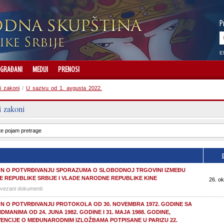
P
E
GRAĐANI
MEDIJI
PRENOSI
i zakoni
/
U sazivu od 1. avgusta 2022.
i zakoni
N O POTVRĐIVANJU SPORAZUMA O SLOBODNOJ TRGOVINI IZMEĐU
E REPUBLIKE SRBIJE I VLADE NARODNE REPUBLIKE KINE
26. ok
vezani dokumenti
N O POTVRĐIVANJU PROTOKOLA OD 30. NOVEMBRA 1972. GODINE SA
MANIMA OD 24. JUNA 1982. GODINE I 31. MAJA 1988. GODINE,
ENCIJE O MEĐUNARODNIM IZLOŽBAMA POTPISANE U PARIZU 22.