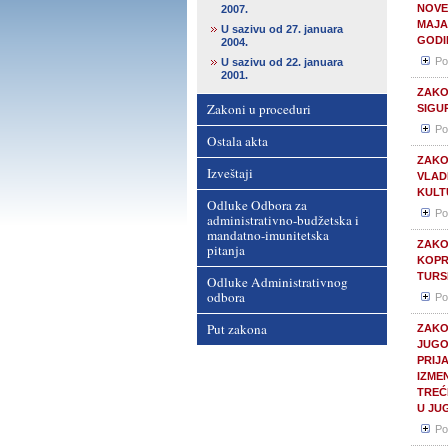
NOVE
2007.
MAJA 
U sazivu od 27. januara
GODIN
2004.
Po
U sazivu od 22. januara
2001.
ZAKO
Zakoni u proceduri
SIGU
Po
Ostala akta
ZAKO
Izveštaji
VLAD
KULT
Odluke Odbora za
Po
administrativno-budžetska i
mandatno-imunitetska
ZAKO
pitanja
KOPR
TURS
Odluke Administrativnog
odbora
Po
Put zakona
ZAKO
JUGO
PRIJ
IZME
TREĆ
U JU
Po