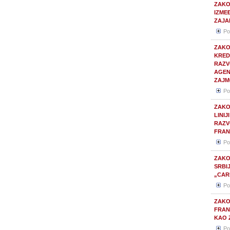
ZAKO
IZME
ZAJA
Po
ZAKO
KRED
RAZV
AGEN
ZAJM
Po
ZAKO
LINI
RAZV
FRAN
Po
ZAKO
SRBI
„CAR
Po
ZAKO
FRAN
KAO 
Po