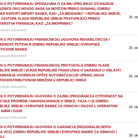
N O POTVRĐIVANJU SPORAZUMA O ZAJMU (PROJEKAT IZGRADNJE
AZNICE OKO NOVOG SADA SA MOSTOM PREKO DUNAVA), IZMEĐU
SKE EXPORT-IMPORT BANKE, KAO „ZAJMODAVAC“ I REPUBLIKE SRBIJE,
26. ok
 ZASTUPA VLADA REPUBLIKE SRBIJE POSTUPAJUĆI PREKO
STARSTVA FINANSIJA, KAO „ZAJMOPRIMAC“
vezani dokumenti
N O POTVRĐIVANJU FINANSIJSKOG UGOVORA REHABILITACIJA I
EDNOST PUTEVA B IZMEĐU REPUBLIKE SRBIJE I EVROPSKE
26. ok
STICIONE BANKE
vezani dokumenti
N O POTVRĐIVANJU FINANSIJSKOG PROTOKOLA IZMEĐU VLADE
BLIKE SRBIJE I VLADE REPUBLIKE FRANCUSKE O SARADNJI U OBLASTI
NSIRANJA UVOĐENJA OPŠTE AUTOMATIZACIJE UPRAVLJANJA
26. ok
TRODISTRIBUTIVNOM MREŽOM U REPUBLICI SRBIJI
vezani dokumenti
N O POTVRĐIVANJU UGOVORA O ZAJMU (PROGRAM ZA OTPORNOST NA
TSKE PROMENE I NAVODNJAVANJE U SRBIJI - FAZA I I II) IZMEĐU
BLIKE SRBIJE I EVROPSKE BANKE ZA OBNOVU I RAZVOJ, OPERATIVNI
26. ok
50848 I 53169
vezani dokumenti
N O POTVRĐIVANJU UGOVORA O GARANCIJI (REGIONALNI DEPOI
JA VOZ) IZMEĐU REPUBLIKE SRBIJE I EVROPSKE BANKE ZA OBNOVU I
26. ok
OJ