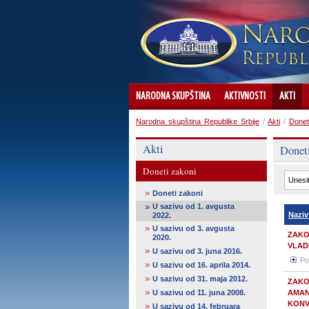
NARODNA SKUPŠTINA
AKTIVNOSTI
AKTI
Narodna skupština Republike Srbije
/
Akti
/
Donet
Akti
Donet
Doneti zakoni
Doneti zakoni
U sazivu od 1. avgusta
Naziv
2022.
U sazivu od 3. avgusta
ZAKO
2020.
VLAD
U sazivu od 3. juna 2016.
Po
U sazivu od 16. аprila 2014.
U sazivu od 31. maja 2012.
ZAKO
U sazivu od 11. juna 2008.
AMAND
KONV
U sazivu od 14. februara