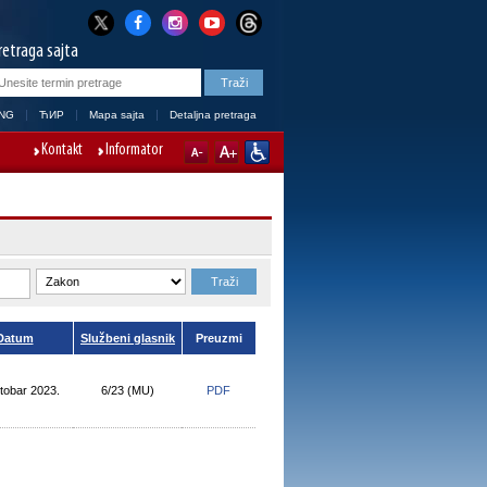
retraga sajta
NG
ЋИР
Mapa sajta
Detaljna pretraga
Kontakt
Informator
Datum
Službeni glasnik
Preuzmi
tobar 2023.
6/23 (МU)
PDF