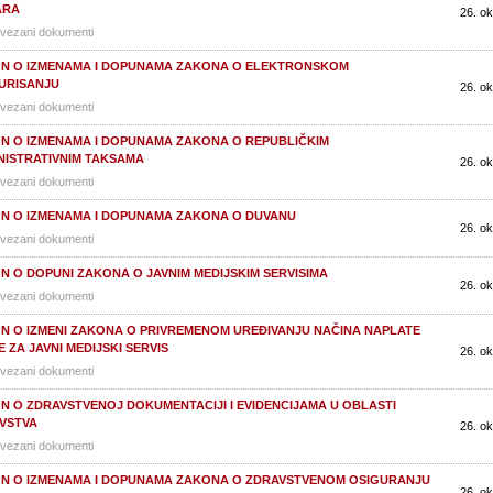
ARA
26. ok
vezani dokumenti
N O IZMENAMA I DOPUNAMA ZAKONA O ELEKTRONSKOM
URISANJU
26. ok
vezani dokumenti
N O IZMENAMA I DOPUNAMA ZAKONA O REPUBLIČKIM
NISTRATIVNIM TAKSAMA
26. ok
vezani dokumenti
N O IZMENAMA I DOPUNAMA ZAKONA O DUVANU
26. ok
vezani dokumenti
N O DOPUNI ZAKONA O JAVNIM MEDIJSKIM SERVISIMA
26. ok
vezani dokumenti
N O IZMENI ZAKONA O PRIVREMENOM UREĐIVANJU NAČINA NAPLATE
 ZA JAVNI MEDIJSKI SERVIS
26. ok
vezani dokumenti
N O ZDRAVSTVENOJ DOKUMENTACIJI I EVIDENCIJAMA U OBLASTI
VSTVA
26. ok
vezani dokumenti
N O IZMENAMA I DOPUNAMA ZAKONA O ZDRAVSTVENOM OSIGURANJU
26. ok