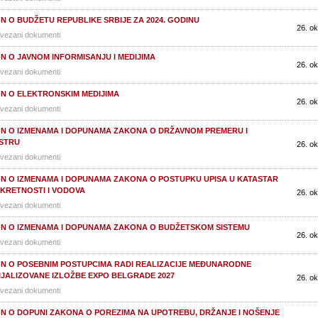
N O BUDŽETU REPUBLIKE SRBIJE ZA 2024. GODINU
26. ok
vezani dokumenti
N O JAVNOM INFORMISANJU I MEDIJIMA
26. ok
vezani dokumenti
N O ELEKTRONSKIM MEDIJIMA
26. ok
vezani dokumenti
N O IZMENAMA I DOPUNAMA ZAKONA O DRŽAVNOM PREMERU I
STRU
26. ok
vezani dokumenti
N O IZMENAMA I DOPUNAMA ZAKONA O POSTUPKU UPISA U KATASTAR
KRETNOSTI I VODOVA
26. ok
vezani dokumenti
N O IZMENAMA I DOPUNAMA ZAKONA O BUDŽETSKOM SISTEMU
26. ok
vezani dokumenti
N O POSEBNIM POSTUPCIMA RADI REALIZACIJE MEĐUNARODNE
IJALIZOVANE IZLOŽBE EXPO BELGRADE 2027
26. ok
vezani dokumenti
N O DOPUNI ZAKONA O POREZIMA NA UPOTREBU, DRŽANJE I NOŠENJE