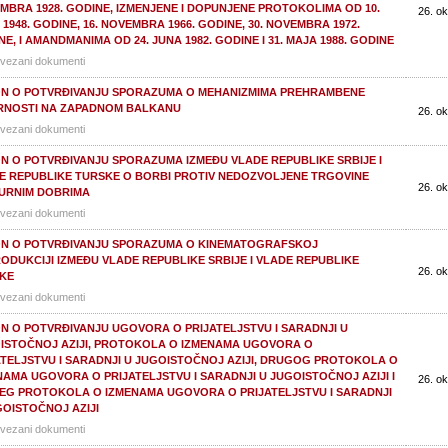
MBRA 1928. GODINE, IZMENJENE I DOPUNJENE PROTOKOLIMA OD 10.
26. ok
1948. GODINE, 16. NOVEMBRA 1966. GODINE, 30. NOVEMBRA 1972.
E, I AMANDMANIMA OD 24. JUNA 1982. GODINE I 31. MAJA 1988. GODINE
vezani dokumenti
N O POTVRĐIVANJU SPORAZUMA O MEHANIZMIMA PREHRAMBENE
RNOSTI NA ZAPADNOM BALKANU
26. ok
vezani dokumenti
N O POTVRĐIVANJU SPORAZUMA IZMEĐU VLADE REPUBLIKE SRBIJE I
E REPUBLIKE TURSKE O BORBI PROTIV NEDOZVOLJENE TRGOVINE
26. ok
URNIM DOBRIMA
vezani dokumenti
N O POTVRĐIVANJU SPORAZUMA O KINEMATOGRAFSKOJ
ODUKCIJI IZMEĐU VLADE REPUBLIKE SRBIJE I VLADE REPUBLIKE
26. ok
KE
vezani dokumenti
N O POTVRĐIVANJU UGOVORA O PRIJATELJSTVU I SARADNJI U
ISTOČNOJ AZIJI, PROTOKOLA O IZMENAMA UGOVORA O
ATELJSTVU I SARADNJI U JUGOISTOČNOJ AZIJI, DRUGOG PROTOKOLA O
NAMA UGOVORA O PRIJATELJSTVU I SARADNJI U JUGOISTOČNOJ AZIJI I
26. ok
EG PROTOKOLA O IZMENAMA UGOVORA O PRIJATELJSTVU I SARADNJI
GOISTOČNOJ AZIJI
vezani dokumenti