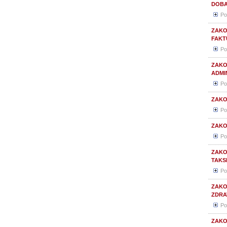
DOB
Po
ZAKO
FAKT
Po
ZAKO
ADMI
Po
ZAKO
Po
ZAKO
Po
ZAKO
TAKSE
Po
ZAKO
ZDRA
Po
ZAKO