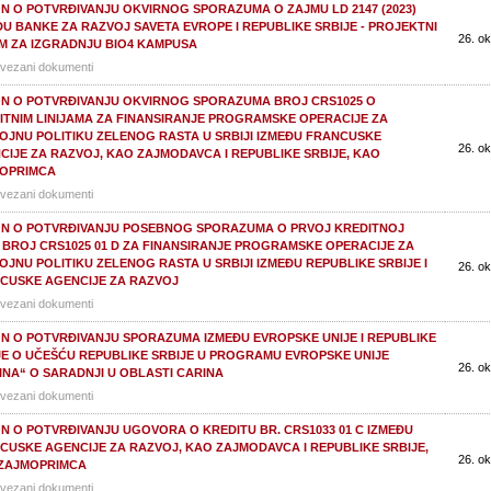
N O POTVRĐIVANJU OKVIRNOG SPORAZUMA O ZAJMU LD 2147 (2023)
ĐU BANKE ZA RAZVOJ SAVETA EVROPE I REPUBLIKE SRBIJE - PROJEKTNI
26. ok
M ZA IZGRADNJU BIO4 KAMPUSA
vezani dokumenti
N O POTVRĐIVANJU OKVIRNOG SPORAZUMA BROJ CRS1025 O
ITNIM LINIJAMA ZA FINANSIRANJE PROGRAMSKE OPERACIJE ZA
OJNU POLITIKU ZELENOG RASTA U SRBIJI IZMEĐU FRANCUSKE
26. ok
CIJE ZA RAZVOJ, KAO ZAJMODAVCA I REPUBLIKE SRBIJE, KAO
OPRIMCA
vezani dokumenti
N O POTVRĐIVANJU POSEBNOG SPORAZUMA O PRVOJ KREDITNOJ
JI BROJ CRS1025 01 D ZA FINANSIRANJE PROGRAMSKE OPERACIJE ZA
OJNU POLITIKU ZELENOG RASTA U SRBIJI IZMEĐU REPUBLIKE SRBIJE I
26. ok
CUSKE AGENCIJE ZA RAZVOJ
vezani dokumenti
N O POTVRĐIVANJU SPORAZUMA IZMEĐU EVROPSKE UNIJE I REPUBLIKE
JE O UČEŠĆU REPUBLIKE SRBIJE U PROGRAMU EVROPSKE UNIJE
26. ok
INA“ O SARADNJI U OBLASTI CARINA
vezani dokumenti
N O POTVRĐIVANJU UGOVORA O KREDITU BR. CRS1033 01 C IZMEĐU
CUSKE AGENCIJE ZA RAZVOJ, KAO ZAJMODAVCA I REPUBLIKE SRBIJE,
26. ok
ZAJMOPRIMCA
vezani dokumenti