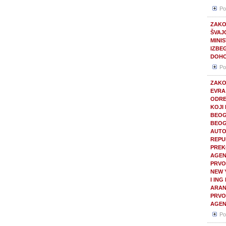
Po
ZAKO
ŠVAJ
MINI
IZBE
DOHO
Po
ZAKO
EVRA
ODRE
KOJI
BEOG
BEOG
AUTO
REPU
PREK
AGEN
PRVO
NEW 
I IN
ARAN
PRVO
AGEN
Po