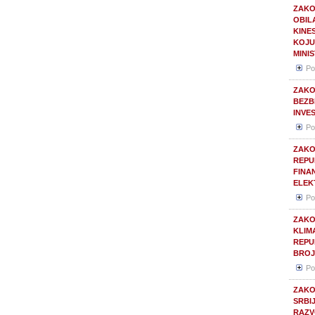
ZAKO
OBIL
KINE
KOJU
MINI
Po
ZAKO
BEZB
INVE
Po
ZAKO
REPU
FINA
ELEK
Po
ZAKO
KLIMA
REPU
BROJ 
Po
ZAKO
SRBI
RAZV