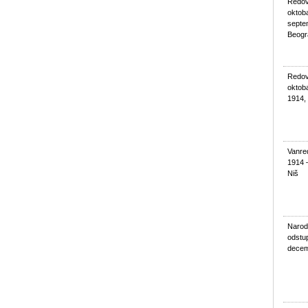
Redovn
oktob
septe
Beogr
Redovn
oktoba
1914,
Vanred
1914 
Niš
Narod
odstup
decem