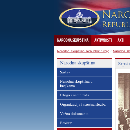
NARODNA SKUPŠTINA
AKTIVNOSTI
AKTI
Narodna skupština Republike Srbije
/
Narodna sk
Narodna skupština
Srpsk
Sastav
Narodna skupština u
brojkama
Uloga i način rada
Organizacija i stručna služba
Važna dokumenta
Brošure