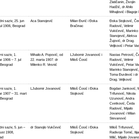
Zlatičanin, Živojin
Hadžić, dr Ahilo
Mihajlović i Blagoje I
ni saziv, 25. jun
Aca Stanojević
Milan Đurić i Đoka
Đoka Stojković, Če
jul 1906, Beograd
Bračinac
Radović, Velimir
Vukićević, Marinko
Stanojević, Aleksa
Žujović, dr Drag.
Veljković i Petar Va
i saziv, 1.
Mihailo A. Popović; od
LJubomir Jovanović i
Nastas Petrović, Č
r 1906 – 7. jul
22. marta 1907: dr
Miloš Ćosić
Radović, Velimir
 Beograd
Milenko R. Vesnić
Vukićević, Petar Va
Marinko Stanojević,
Toma Đurđević i dr
Drag. Veljković
i saziv, 1.
LJubomir Jovanović
Miloš Ćosić i Đoka
Bogdan Janković, M
ar 1907 – 31. mart
Stojković
Trifunović, Nikola
 Beograd
Uzunović, Andra
Cvetković, Čeda
Radović, Mijailo
Jovanović i Milan
Stevanović
ni saziv, 5. jun –
dr Stanojlo Vukčević
Miloš Ćosić i Đoka
Miloš Trifunović,
ust 1908,
Stojković
Radivoje Tomić, Ilija
ad
Milić, Mijailo Jovano