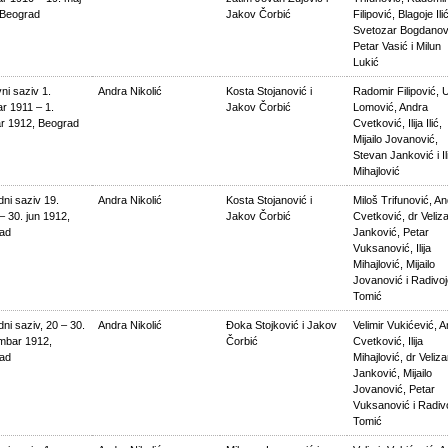
 Beograd
Jakov Čorbić
Filipović, Blagoje Ilić
Svetozar Bogdanov
Petar Vasić i Milun
Lukić
ni saziv 1.
Andra Nikolić
Kosta Stojanović i
Radomir Filipović, 
r 1911 – 1.
Jakov Čorbić
Lomović, Andra
ar 1912, Beograd
Cvetković, Ilija Ilić,
Mijailo Jovanović,
Stevan Janković i Ili
Mihajlović
ni saziv 19.
Andra Nikolić
Kosta Stojanović i
Miloš Trifunović, A
 – 30. jun 1912,
Jakov Čorbić
Cvetković, dr Veliz
ad
Janković, Petar
Vuksanović, Ilija
Mihajlović, Mijailo
Jovanović i Radivoj
Tomić
ni saziv, 20 – 30.
Andra Nikolić
Đoka Stojković i Jakov
Velimir Vukićević, 
mbar 1912,
Čorbić
Cvetković, Ilija
ad
Mihajlović, dr Veliza
Janković, Mijailo
Jovanović, Petar
Vuksanović i Radiv
Tomić