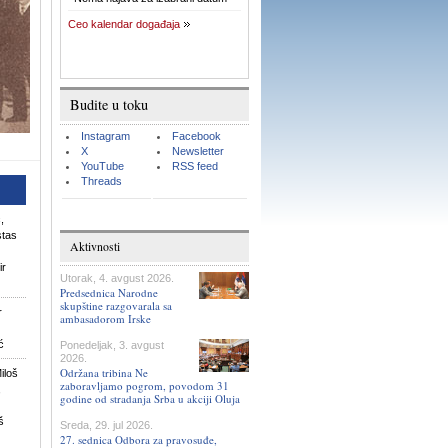
Ceo kalendar događaja
Budite u toku
Instagram
Facebook
X
Newsletter
YouTube
RSS feed
Threads
,
stas
Aktivnosti
ir
Utorak, 4. avgust 2026.
Predsednica Narodne
skupštine razgovarala sa
r
ambasadorom Irske
ć
Ponedeljak, 3. avgust
2026.
Održana tribina Ne
iloš
zaboravljamo pogrom, povodom 31
,
godine od stradanja Srba u akciji Oluja
š
Sreda, 29. jul 2026.
27. sednica Odbora za pravosuđe,