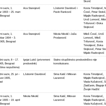
Škorić
i saziv, 1.
Aca Stanojević
LJubomir Davidović i
Kosta Timotijević, M
ar 1903 – 25. mart
Pavle Ranković
Ćosić, Petar Stokić
 Beograd
Mijajilo Radivojević,
Uroš Lomović, Milo
Trifunović i Đoka
Stojković
i saziv, 1.
Aca Stanojević
Nikola Nikolić i Jaša
Miloš Ćosić, Uroš
bar 1904 – 3.
Prodanović
Lomović, Miloš
1905, Beograd
Trifunović, Kosta
Timotijević, Đoka
Stojković, Petar Sto
Mijailo Radivojević
ni saziv, 8 – 17.
Ignjat Lukić (privremeni
Stalno skupštinsko predsedništvo nije
905, Beograd
predsednik)
konstituisano.
ština raspuštena)
ni saziv, 25. jul –
LJubomir Davidović
Sima Katić i Milovan
Kosta Timotijević,
ust 1905,
Lazarević
Mijajilo Radivojević,
ad
Vlada Kušaković, 
Zlatičanin, Blagoje Il
Živojin Hadžić
i saziv, 1.
Nikola Nikolić
Sima Katić, Milovan
Kosta Timotijević,
r 1905 – 19. april
Lazarević
Mijajilo Radivojević,
 Beograd
Vlada Kušaković, 