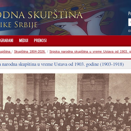
P
E
GRAĐANI
MEDIJI
PRENOSI
upština
/
Skupština 1804-2026.
/
Srpska narodna skupština u vreme Ustava od 1903. g
a narodna skupština u vreme Ustava od 1903. godine (1903-1918)