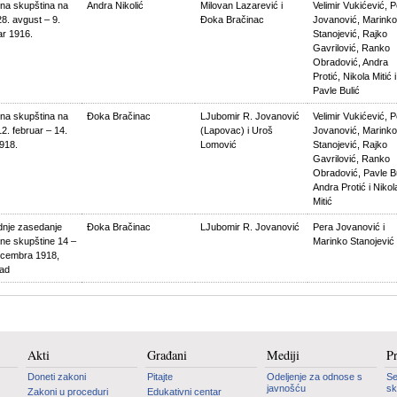
na skupština na
Andra Nikolić
Milovan Lazarević i
Velimir Vukićević, 
28. avgust – 9.
Đoka Bračinac
Jovanović, Marinko
ar 1916.
Stanojević, Rajko
Gavrilović, Ranko
Obradović, Andra
Protić, Nikola Mitić i
Pavle Bulić
na skupština na
Đoka Bračinac
LJubomir R. Jovanović
Velimir Vukićević, 
12. februar – 14.
(Lapovac) i Uroš
Jovanović, Marinko
1918.
Lomović
Stanojević, Rajko
Gavrilović, Ranko
Obradović, Pavle Bu
Andra Protić i Nikol
Mitić
dnje zasedanje
Đoka Bračinac
LJubomir R. Jovanović
Pera Jovanović i
ne skupštine 14 –
Marinko Stanojević
ecembra 1918,
ad
Akti
Građani
Mediji
P
Doneti zakoni
Pitajte
Odeljenje za odnose s
Se
javnošću
sk
Zakoni u proceduri
Edukativni centar