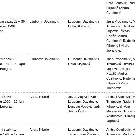
Uroš Lomović, Rad
Filipović i Andra
Cvetković
ni saziv, 27 – 30.
LJubomir Jovanović
LJubomir Davidović i
Jaša Prodanović, M
mbar 1908,
Đoka Stojković
Trifunović, Dimitrije
ad
Vojnović, Živojin
Hadžić, Andra
Cvetković, Radomi
Filipović i Mijailo
Jovanović
i saziv, 1.
LJubomir Jovanović
LJubomir Davidović i
Jaša Prodanović, M
r 1908 – 20. april
Đoka Stojković
Trifunović, Dimitrije
 Beograd
Vojnović, Živojin
Hadžić, Andra
Cvetković, Radomi
Filipović i Mijailo
Jovanović
i saziv, 1.
Andra Nikolić
Jovan Žujović, zatim
Andra Cvetković, M
r 1909 – 12. jun
LJubomir Davidović;
Trifunović, Radomir
 Beograd
Borivoje Popović, zatim
Filipović, dr Voja
Jakov Čorbić
Marinković, Radosl
Agatonović i Dimitri
Vojinović
i saziv, 1.
Andra Nikolić
LJubomir Davidović,
Andra Cvetković, M
ar 1910 – 19. maj
zatim Jovan Žujović i
Trifunović, Radomir