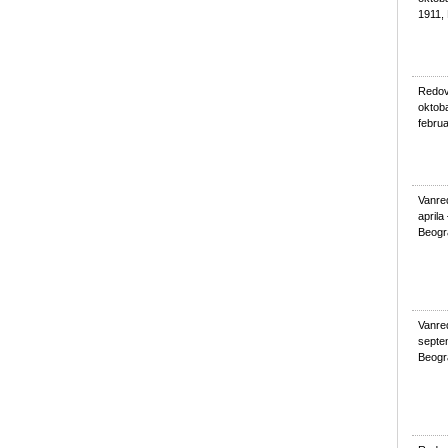
1911,
Redov
oktoba
febru
Vanred
aprila
Beogr
Vanred
septe
Beogr