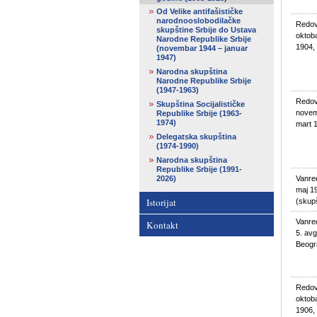
Od Velike antifašističke
narodnooslobodilačke
Redovn
skupštine Srbije do Ustava
oktob
Narodne Republike Srbije
1904,
(novembar 1944 – januar
1947)
Narodna skupština
Narodne Republike Srbije
(1947-1963)
Redovn
Skupština Socijalističke
novem
Republike Srbije (1963-
1974)
mart 
Delegatska skupština
(1974-1990)
Narodna skupština
Republike Srbije (1991-
2026)
Vanred
maj 1
Istorijat
(skup
Vanred
Kontakt
5. avg
Beogr
Redovn
oktoba
1906,