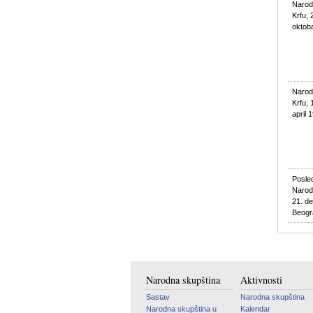
Narod
Krfu, 
oktob
Narod
Krfu, 
april 
Posle
Narod
21. d
Beogr
Narodna skupština
Aktivnosti
Sastav
Narodna skupština
Narodna skupština u
Kalendar