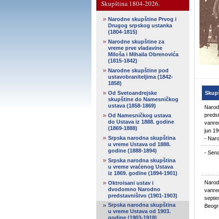
Skupština 1804-2026.
Narodne skupštine Prvog i
Drugog srpskog ustanka
(1804-1815)
Narodne skupštine za
vreme prve vladavine
Miloša i Mihaila Obrenovića
(1815-1842)
Narodne skupštine pod
ustavobraniteljima (1842-
1858)
Od Svetoandrejske
Skup
skupštine do Namesničkog
ustava (1858-1869)
Narod
predst
Od Namesničkog ustava
do Ustava iz 1888. godine
vanred
(1869-1888)
jun 1
Srpska narodna skupština
- Nar
u vreme Ustava od 1888.
godine (1888-1894)
- Sena
Srpska narodna skupština
u vreme vraćenog Ustava
iz 1869. godine (1894-1901)
Narod
Oktroisani ustav i
dvodomno Narodno
vanred
predstavništvo (1901-1903)
septe
Srpska narodna skupština
Beogr
u vreme Ustava od 1903.
godine (1903-1918)