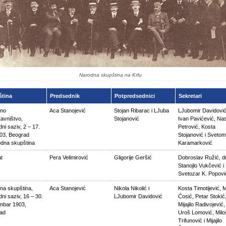
Narodna skupština na Krfu
ština
Predsednik
Potpredsednici
Sekretari
no
Aca Stanojević
Stojan Ribarac i LJuba
LJubomir Davidović
avništvo,
Stojanović
Ivan Pavićević, Na
ni saziv, 2 – 17.
Petrović, Kosta
903, Beograd
Stojanović i Svetom
odna skupština
Karamarković
t
Pera Velimirović
Gligorije Geršić
Dobroslav Ružić, d
Stanojlo Vukčević i
Svetozar K. Popovi
na skupština,
Aca Stanojević
Nikola Nikolić i
Kosta Timotijević, M
ni saziv, 16 – 30.
LJubomir Davidović
Ćosić, Petar Stokić
mbar 1903,
Mijajilo Radivojević,
ad
Uroš Lomović, Milo
Trifunović i Mijajilo