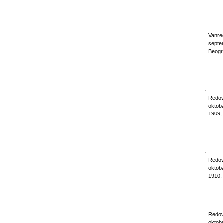
Vanred
septe
Beogr
Redovn
oktoba
1909,
Redovn
oktoba
1910,
Redovn
oktob