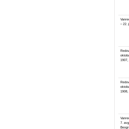
Vanred
– 22. 
Redovn
oktoba
1907,
Redovn
oktob
1908,
Vanred
7. avg
Beogr