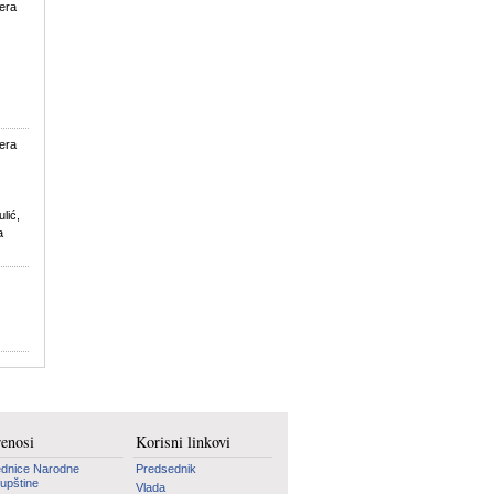
Pera
Pera
lić,
a
renosi
Korisni linkovi
dnice Narodne
Predsednik
upštine
Vlada