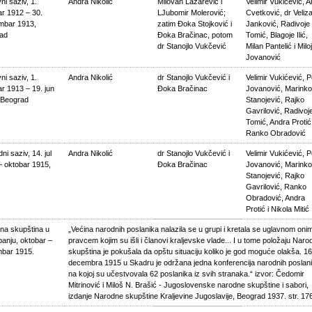
i saziv, 1.
Andra Nikolić
Milovan Lazarević i
Velimir Vukićević, 
ar 1912 – 30.
LJubomir Molerović;
Cvetković, dr Veliz
mbar 1913,
zatim Đoka Stojković i
Janković, Radivoje
ad
Đoka Bračinac, potom
Tomić, Blagoje Ilić,
dr Stanojlo Vukčević
Milan Pantelić i Milo
Jovanović
i saziv, 1.
Andra Nikolić
dr Stanojlo Vukčević i
Velimir Vukićević, 
r 1913 – 19. jun
Đoka Bračinac
Jovanović, Marinko
 Beograd
Stanojević, Rajko
Gavrilović, Radivoj
Tomić, Andra Protić 
Ranko Obradović
ni saziv, 14. jul
Andra Nikolić
dr Stanojlo Vukčević i
Velimir Vukićević, 
– oktobar 1915,
Đoka Bračinac
Jovanović, Marinko
Stanojević, Rajko
Gavrilović, Ranko
Obradović, Andra
Protić i Nikola Mitić
na skupština u
„Većina narodnih poslanika nalazila se u grupi i kretala se uglavnom oni
anju, oktobar –
pravcem kojim su išli i članovi kraljevske vlade... I u tome položaju Naro
bar 1915.
skupština je pokušala da opštu situaciju koliko je god moguće olakša. 16
decembra 1915 u Skadru je održana jedna konferencija narodnih poslan
na kojoj su učestvovala 62 poslanika iz svih stranaka.“ izvor: Čedomir
Mitrinović i Miloš N. Brašić - Jugoslovenske narodne skupštine i sabori,
izdanje Narodne skupštine Kraljevine Jugoslavije, Beograd 1937. str. 17