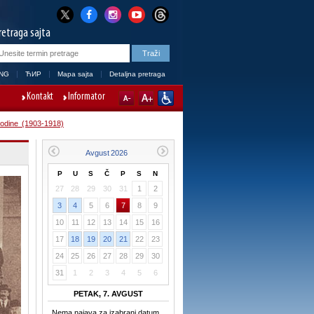
retraga sajta
NG
ЋИР
Mapa sajta
Detaljna pretraga
Kontakt
Informator
odine (1903-1918)
P
U
S
Č
P
S
N
27
28
29
30
31
1
2
3
4
5
6
7
8
9
10
11
12
13
14
15
16
17
18
19
20
21
22
23
24
25
26
27
28
29
30
31
1
2
3
4
5
6
PETAK, 7. AVGUST
Nema najava za izabrani datum