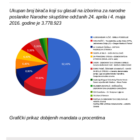
Ukupan broj birača koji su glasali na izborima za narodne
poslanike Narodne skupštine održanih 24. aprila i 4. maja
2016. godine je 3.778.923
Grafički prikaz dobijenih mandata u procentima