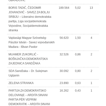
OBRADOVIĆ
BORIS TADIĆ, ČEDOMIR
189.564
5,02
13
JOVANOVIĆ - SAVEZ ZA BOLJU
SRBIJU – Liberalno demokratska
partija, Liga socijaldemokrata
Vojvodine, Socijaldemokratska
stranka
Vajdasági Magyar Szövetség-
56.620
1,50
4
Pásztor István - Savez vojvođanskih
Mađara - Ištvan Pastor
MUAMER ZUKORLIĆ -
32.526
0,86
2
BOŠNJAČKA DEMOKRATSKA
ZAJEDNICA SANDŽAKA
SDA Sandžaka – Dr. Sulejman
30.092
0,80
2
Ugljanin
ZELENA STRANKA
23.890
0,63
1
PARTIJA ZA DEMOKRATSKO
16.262
0,43
1
DELOVANjE – ARDITA SINANI
PARTIA PËR VEPRIM
DEMOKRATIK – ARDITA SINANI