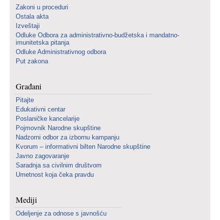
Zakoni u proceduri
Ostala akta
Izveštaji
Odluke Odbora za administrativno-budžetska i mandatno-
imunitetska pitanja
Odluke Administrativnog odbora
Put zakona
Građani
Pitajte
Edukativni centar
Poslaničke kancelarije
Pojmovnik Narodne skupštine
Nadzorni odbor za izbornu kampanju
Kvorum – informativni bilten Narodne skupštine
Javno zagovaranje
Saradnja sa civilnim društvom
Umetnost koja čeka pravdu
Mediji
Odeljenje za odnose s javnošću