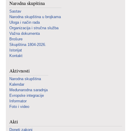
Narodna skupština
Sastav
Narodna skupština u brojkama
Uloga i način rada
Organizacija i stručna služba
Važna dokumenta
Brošure
Skupština 1804-2026.
Istorijat
Kontakt
Aktivnosti
Narodna skupština
Kalendar
Međunarodna saradnja
Evropske integracije
Informator
Foto i video
Akti
Doneti zakoni