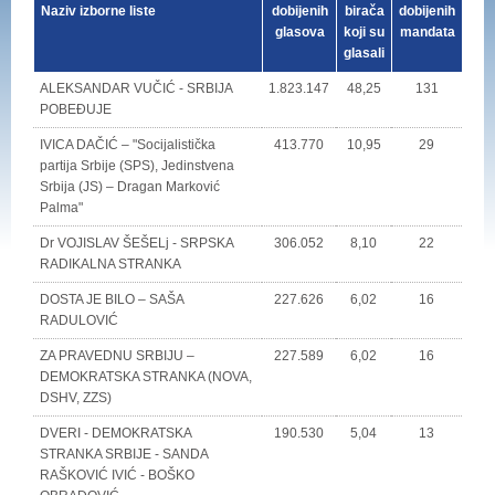
Naziv izborne liste
dobijenih
birača
dobijenih
glasova
koji su
mandata
glasali
ALEKSANDAR VUČIĆ - SRBIJA
1.823.147
48,25
131
POBEĐUJE
IVICA DAČIĆ – "Socijalistička
413.770
10,95
29
partija Srbije (SPS), Jedinstvena
Srbija (JS) – Dragan Marković
Palma"
Dr VOJISLAV ŠEŠELj - SRPSKA
306.052
8,10
22
RADIKALNA STRANKA
DOSTA JE BILO – SAŠA
227.626
6,02
16
RADULOVIĆ
ZA PRAVEDNU SRBIJU –
227.589
6,02
16
DEMOKRATSKA STRANKA (NOVA,
DSHV, ZZS)
DVERI - DEMOKRATSKA
190.530
5,04
13
STRANKA SRBIJE - SANDA
RAŠKOVIĆ IVIĆ - BOŠKO