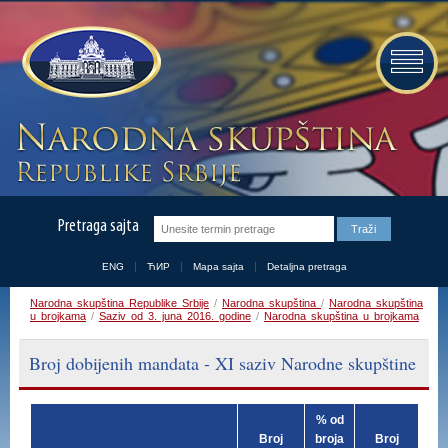
Pretraga sajta
ENG
ЋИР
Mapa sajta
Detaljna pretraga
Narodna skupština Republike Srbije
/
Narodna skupština
/
Narodna skupština
u brojkama
/
Saziv od 3. juna 2016. godine
/
Narodna skupština u brojkama
Broj dobijenih mandata - XI saziv Narodne skupštine
% od
Broj
broja
Broj