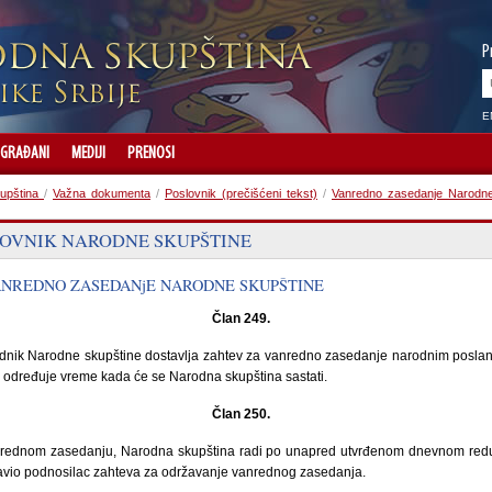
P
E
GRAĐANI
MEDIJI
PRENOSI
upština
/
Važna dokumenta
/
Poslovnik (prečišćeni tekst)
/
Vanredno zasedanje Narodne
OVNIK NARODNE SKUPŠTINE
VANREDNO ZASEDANjE NARODNE SKUPŠTINE
Član 249.
dnik Narodne skupštine dostavlja zahtev za vanredno zasedanje narodnim posla
 i određuje vreme kada će se Narodna skupština sastati.
Član 250.
rednom zasedanju, Narodna skupština radi po unapred utvrđenom dnevnom redu,
tavio podnosilac zahteva za održavanje vanrednog zasedanja.