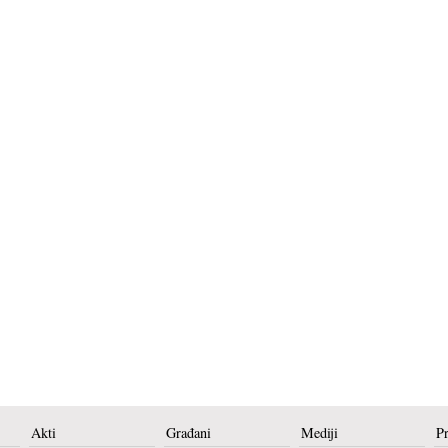
Akti
Građani
Mediji
P