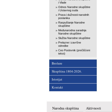
i Vlade
Odnos Narodne skupštine
i Ustavnog suda
Prava i dužnosti narodnih
poslanika
Raspuštanje Narodne
skupštine
Međunarodna saradnja
Narodne skupštine
Služba Narodne skupštine
Prelazne i završne
odredbe
Ceo Poslovnik (prečišćeni
tekst)
Brošure
Skupština 1804-2026.
Istorijat
Kontakt
Narodna skupština
Aktivnosti