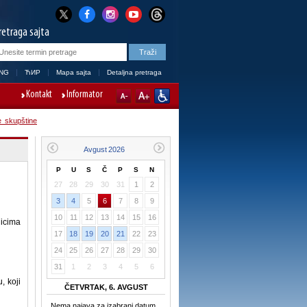
retraga sajta
NG
ЋИР
Mapa sajta
Detaljna pretraga
Kontakt
Informator
 skupštine
P
U
S
Č
P
S
N
27
28
29
30
31
1
2
3
4
5
6
7
8
9
10
11
12
13
14
15
16
nicima
17
18
19
20
21
22
23
24
25
26
27
28
29
30
31
1
2
3
4
5
6
 koji
ČETVRTAK, 6. AVGUST
Nema najava za izabrani datum