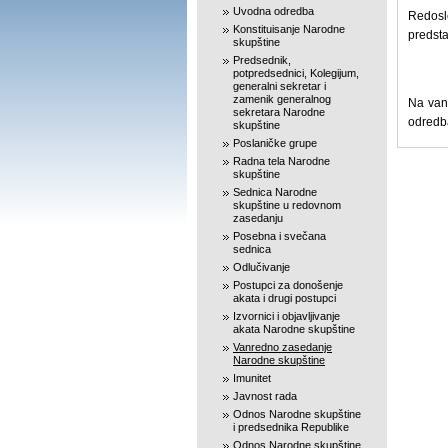
Uvodnа odredbа
Redos
Konstituisanje Narodne
predsta
skupštine
Predsednik,
potpredsednici, Kolegijum,
generalni sekretar i
zamenik generalnog
Na van
sekretara Narodne
odredba
skupštine
Poslaničke grupe
Radna tela Narodne
skupštine
Sednica Narodne
skupštine u redovnom
zasedanju
Posebna i svečana
sednica
Odlučivanje
Postupci za donošenje
akata i drugi postupci
Izvornici i objavljivanje
akata Narodne skupštine
Vanredno zasedanje
Narodne skupštine
Imunitet
Javnost rada
Odnos Narodne skupštine
i predsednika Republike
Odnos Narodne skupštine