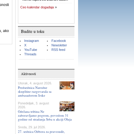
nosti
Ceo kalendar događaja
Budite u toku
, ako
Instagram
Facebook
X
Newsletter
YouTube
RSS feed
Threads
Aktivnosti
Utorak, 4. avgust 2026.
Predsednica Narodne
skupštine razgovarala sa
ambasadorom Irske
Ponedeljak, 3. avgust
2026.
Održana tribina Ne
zaboravljamo pogrom, povodom 31
godine od stradanja Srba u akciji Oluja
Sreda, 29. jul 2026.
27. sednica Odbora za pravosuđe,