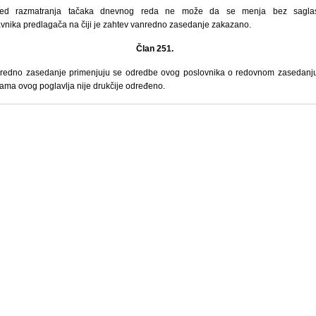
led razmatranja tačaka dnevnog reda ne može da
se menja
bez saglas
vnika predlagača na čiji je zahtev vanredno zasedanje zakazano.
Član 251.
redno zasedanje
primenjuju se odredbe ovog poslovnika o redovnom zasedanju
ma ovog poglavlja nije drukčije određeno.