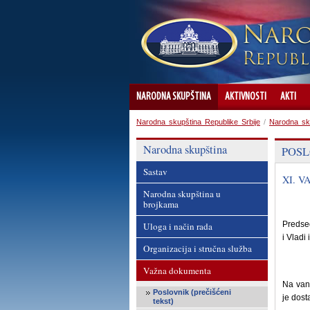
NARODNA SKUPŠTINA
AKTIVNOSTI
AKTI
Narodna skupština Republike Srbije
/
Narodna sk
Narodna skupština
POSL
Sastav
XI. 
Narodna skupština u
brojkama
Predse
Uloga i način rada
i Vladi
Organizacija i stručna služba
Važna dokumenta
Na van
Poslovnik (prečišćeni
je dos
tekst)