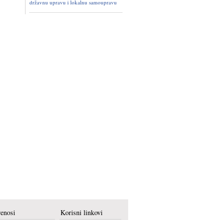
državnu upravu i lokalnu samoupravu
renosi
Korisni linkovi