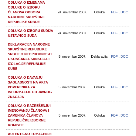
ODLUKA O IZMENAMA
ODLUKE O IZBORU
ČLANOVA ODBORA
24. novembar 2007.
Odluka
PDF
,
DOC
NARODNE SKUPŠTINE
REPUBLIKE SRBIJE
ODLUKA O IZBORU SUDIJA
24. novembar 2007.
Odluka
PDF
,
DOC
USTAVNOG SUDA
DEKLARACIJA NARODNE
SKUPŠTINE REPUBLIKE
SRBIJE O NEOPHODNOSTI
5. novembar 2007.
Deklaracija
PDF
,
DOC
OKONČANJA SANKCIJA I
IZOLACIJE REPUBLIKE
KUBE
ODLUKA O DAVANJU
SAGLASNOSTI NA AKTA
POVERENIKA ZA
5. novembar 2007.
Odluka
PDF
,
DOC
INFORMACIJE OD JAVNOG
ZNAČAJA
ODLUKA O RAZREŠENJU I
IMENOVANJU ČLANOVA I
ZAMENIKA ČLANOVA
5. novembar 2007.
Odluka
PDF
,
DOC
REPUBLIČKE IZBORNE
KOMISIJE
AUTENTIČNO TUMAČENJE