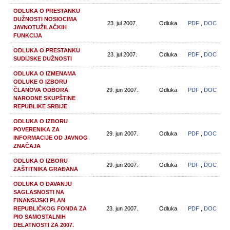
ODLUKA O PRESTANKU
DUŽNOSTI NOSIOCIMA
23. jul 2007.
Odluka
PDF
,
DOC
JAVNOTUŽILAČKIH
FUNKCIJA
ODLUKA O PRESTANKU
23. jul 2007.
Odluka
PDF
,
DOC
SUDIJSKE DUŽNOSTI
ODLUKA O IZMENAMA
ODLUKE O IZBORU
ČLANOVA ODBORA
29. jun 2007.
Odluka
PDF
,
DOC
NARODNE SKUPŠTINE
REPUBLIKE SRBIJE
ODLUKA O IZBORU
POVERENIKA ZA
29. jun 2007.
Odluka
PDF
,
DOC
INFORMACIJE OD JAVNOG
ZNAČAJA
ODLUKA O IZBORU
29. jun 2007.
Odluka
PDF
,
DOC
ZAŠTITNIKA GRAĐANA
ODLUKA O DAVANJU
SAGLASNOSTI NA
FINANSIJSKI PLAN
REPUBLIČKOG FONDA ZA
23. jun 2007.
Odluka
PDF
,
DOC
PIO SAMOSTALNIH
DELATNOSTI ZA 2007.