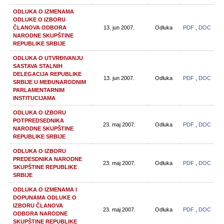
ODLUKA O IZMENAMA
ODLUKE O IZBORU
ČLANOVA ODBORA
13. jun 2007.
Odluka
PDF
,
DOC
NARODNE SKUPŠTINE
REPUBLIKE SRBIJE
ODLUKA O UTVRĐIVANJU
SASTAVA STALNIH
DELEGACIJA REPUBLIKE
13. jun 2007.
Odluka
PDF
,
DOC
SRBIJE U MEĐUNARODNIM
PARLAMENTARNIM
INSTITUCIJAMA
ODLUKA O IZBORU
POTPREDSEDNIKA
23. maj 2007.
Odluka
PDF
,
DOC
NARODNE SKUPŠTINE
REPUBLIKE SRBIJE
ODLUKA O IZBORU
PREDESDNIKA NARODNE
23. maj 2007.
Odluka
PDF
,
DOC
SKUPŠTINE REPUBLIKE
SRBIJE
ODLUKA O IZMENAMA I
DOPUNAMA ODLUKE O
IZBORU ČLANOVA
23. maj 2007.
Odluka
PDF
,
DOC
ODBORA NARODNE
SKUPŠTINE REPUBLIKE