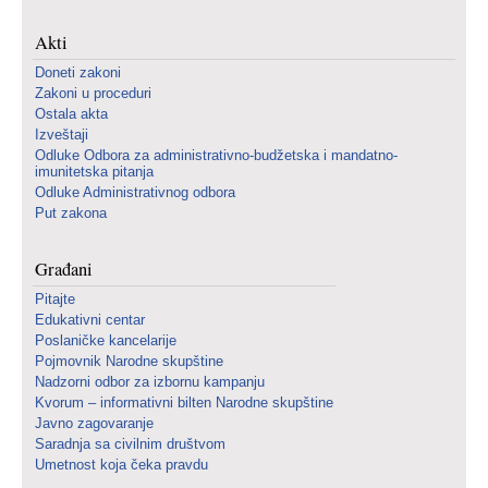
Akti
Doneti zakoni
Zakoni u proceduri
Ostala akta
Izveštaji
Odluke Odbora za administrativno-budžetska i mandatno-
imunitetska pitanja
Odluke Administrativnog odbora
Put zakona
Građani
Pitajte
Edukativni centar
Poslaničke kancelarije
Pojmovnik Narodne skupštine
Nadzorni odbor za izbornu kampanju
Kvorum – informativni bilten Narodne skupštine
Javno zagovaranje
Saradnja sa civilnim društvom
Umetnost koja čeka pravdu