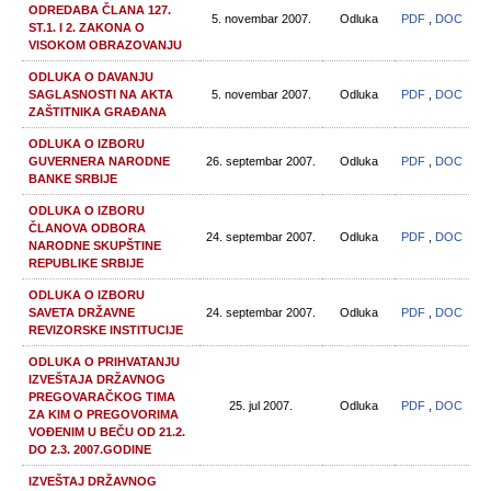
ODREDABA ČLANA 127.
5. novembar 2007.
Odluka
PDF
,
DOC
ST.1. I 2. ZAKONA O
VISOKOM OBRAZOVANJU
ODLUKA O DAVANJU
SAGLASNOSTI NA AKTA
5. novembar 2007.
Odluka
PDF
,
DOC
ZAŠTITNIKA GRAĐANA
ODLUKA O IZBORU
GUVERNERA NARODNE
26. septembar 2007.
Odluka
PDF
,
DOC
BANKE SRBIJE
ODLUKA O IZBORU
ČLANOVA ODBORA
24. septembar 2007.
Odluka
PDF
,
DOC
NARODNE SKUPŠTINE
REPUBLIKE SRBIJE
ODLUKA O IZBORU
SAVETA DRŽAVNE
24. septembar 2007.
Odluka
PDF
,
DOC
REVIZORSKE INSTITUCIJE
ODLUKA O PRIHVATANJU
IZVEŠTAJA DRŽAVNOG
PREGOVARAČKOG TIMA
25. jul 2007.
Odluka
PDF
,
DOC
ZA KIM O PREGOVORIMA
VOĐENIM U BEČU OD 21.2.
DO 2.3. 2007.GODINE
IZVEŠTAJ DRŽAVNOG