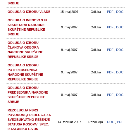
SRBIJE
ODLUKA O IZBORU VLADE
15. maj 2007.
Odluka
PDF
,
DOC
ODLUKA O IMENOVANJU
SEKRETARA NARODNE
9. maj 2007.
Odluka
PDF
,
DOC
SKUPŠTINE REPUBLIKE
SRBIJE
ODLUKA O IZBORU
ČLANOVA ODBORA
9. maj 2007.
Odluka
PDF
,
DOC
NARODNE SKUPŠTINE
REPUBLIKE SRBIJE
ODLUKA O IZBORU
POTPREDSEDNIKA
9. maj 2007.
Odluka
PDF
,
DOC
NARODNE SKUPŠTINE
REPUBLIKE SRBIJE
ODLUKA O IZBORU
PREDSEDNIKA NARODNE
8. maj 2007.
Odluka
PDF
,
DOC
SKUPŠTINE REPUBLIKE
SRBIJE
REZOLUCIJA NSRS
POVODOM „PREDLOGA ZA
SVEOBUHVATNO REŠENJE
14. februar 2007.
Rezolucija
DOC
,
PDF
STATUSA KOSOVA“ SPEC.
IZASLANIKA GS UN