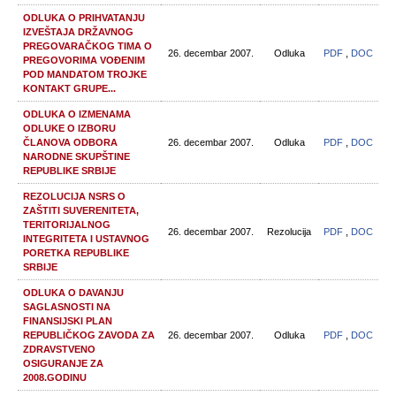
ODLUKA O PRIHVATANJU
IZVEŠTAJA DRŽAVNOG
PREGOVARAČKOG TIMA O
26. decembar 2007.
Odluka
PDF
,
DOC
PREGOVORIMA VOĐENIM
POD MANDATOM TROJKE
KONTAKT GRUPE...
ODLUKA O IZMENAMA
ODLUKE O IZBORU
ČLANOVA ODBORA
26. decembar 2007.
Odluka
PDF
,
DOC
NARODNE SKUPŠTINE
REPUBLIKE SRBIJE
REZOLUCIJA NSRS O
ZAŠTITI SUVERENITETA,
TERITORIJALNOG
26. decembar 2007.
Rezolucija
PDF
,
DOC
INTEGRITETA I USTAVNOG
PORETKA REPUBLIKE
SRBIJE
ODLUKA O DAVANJU
SAGLASNOSTI NA
FINANSIJSKI PLAN
REPUBLIČKOG ZAVODA ZA
26. decembar 2007.
Odluka
PDF
,
DOC
ZDRAVSTVENO
OSIGURANJE ZA
2008.GODINU