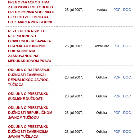
PREGOVARAČKOG TIMA
ZA KOSOVO I METOHIJU O
25. jul 2007.
Izveštaj
PDF
,
DOC
PREGOVORIMA VOĐENIM U
BEČU OD 21.FEBRUARA
DO 2. MARTA 2007.GODINE
REZOLUCIJA NSRS O
NEOPHODNOSTI
PRAVEDNOG REŠAVANJA
PITANJA AUTONOMNE
25. jul 2007.
Rezolucija
PDF
,
DOC
POKRAJINE KIM
ZASNOVANOG NA
MEĐUNARODNOM PRAVU
ODLUKA O RAZREŠENJU
DUŽNOSTI ZAMENIKAI
23. jul 2007.
Odluka
PDF
,
DOC
REPUBLIČKOG JAVNOG
TUŽIOCA
ODLUKA O PRESTANKU
23. jul 2007.
Odluka
PDF
,
DOC
SUDIJSKE DUŽNOSTI
ODLUKA O PRESTANKU
DUŽNOSTI REPUBLIČKOM
23. jul 2007.
Odluka
PDF
,
DOC
JAVNOM TUŽIOCU
ODLUKA O PRESTANKU
DUŽNOSTI ZAMENICIMA
23. jul 2007.
Odluka
PDF
,
DOC
JAVNIH TUŽILACA