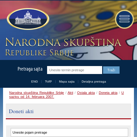
Pretraga sajta
ENG
ЋИР
Mapa sajta
Detaljna pretraga
Narodna skupština Republike Srbije
/
Akti
/
Ostala akta
/
Doneta akta
/
U
sazivu od 14. februara 2007.
Doneti akti