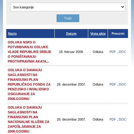
Naziv
Datum
Vrsta akta
Preuzmi
ODLUKA NSRS O
POTVRĐIVANJU ODLUKE
VLADE REPUBLIKE SRBIJE
18. februar 2008.
Odluka
PDF
,
DOC
O PONIŠTAVANJU
PROTIVPRAVNIH AKATA...
ODLUKA O DAVANJU
SAGLASNOSTI NA
FINANSIJSKI PLAN
REPUBLIČKOG FONDA ZA
26. decembar 2007.
Odluka
PDF
,
DOC
PENZIJSKO I INVALIDSKO
OSIGURANJE ZA
2008.GODINU
ODLUKA O DAVANJU
SAGLASNOSTI NA
FINANSIJSKI PLAN
26. decembar 2007.
Odluka
PDF
,
DOC
NACIONALNE SLUŽBE ZA
ZAPOŠLJAVANJE ZA
2008.GODINU