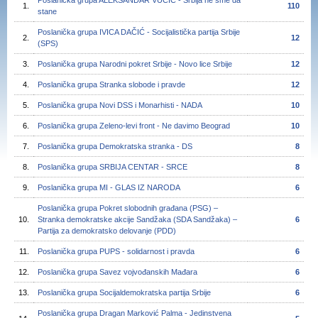
Poslanička grupa ALEKSANDAR VUČIĆ - Srbija ne sme da
1.
110
stane
Poslanička grupa IVICA DAČIĆ - Socijalistička partija Srbije
2.
12
(SPS)
3.
Poslanička grupa Narodni pokret Srbije - Novo lice Srbije
12
4.
Poslanička grupa Stranka slobode i pravde
12
5.
Poslanička grupa Novi DSS i Monarhisti - NADA
10
6.
Poslanička grupa Zeleno-levi front - Ne davimo Beograd
10
7.
Poslanička grupa Demokratska stranka - DS
8
8.
Poslanička grupa SRBIJA CENTAR - SRCE
8
9.
Poslanička grupa MI - GLAS IZ NARODA
6
Poslanička grupa Pokret slobodnih građana (PSG) –
10.
Stranka demokratske akcije Sandžaka (SDA Sandžaka) –
6
Partija za demokratsko delovanje (PDD)
11.
Poslanička grupa PUPS - solidarnost i pravda
6
12.
Poslanička grupa Savez vojvođanskih Mađara
6
13.
Poslanička grupa Socijaldemokratska partija Srbije
6
Poslanička grupa Dragan Marković Palma - Jedinstvena