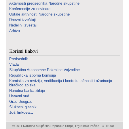
Aktivnosti predsednika Narodne skupštine
Konferencije za novinare
Ostale aktivnosti Narodne skupštine
Dnevni izveštaji
Nedeljni izveštaji
Arhiva
Korisni linkovi
Predsednik
Vlada
Skupština Autonomne Pokrajine Vojvodine
Republička izborna komisija
Komisija za reviziju, verifikaciju i kontrolu tačnosti i ažuriranja
biračkog spiska
Narodna banka Srbije
Ustavni sud
Grad Beograd
Službeni glasnik
Još linkova...
© 2011 Narodna skupština Republike Srbije, Trg Nikole Pašića 13, 11000