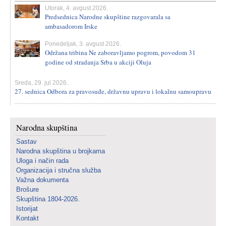
Utorak, 4. avgust 2026.
Predsednica Narodne skupštine razgovarala sa
ambasadorom Irske
Ponedeljak, 3. avgust 2026.
Održana tribina Ne zaboravljamo pogrom, povodom 31
godine od stradanja Srba u akciji Oluja
Sreda, 29. jul 2026.
27. sednica Odbora za pravosuđe, državnu upravu i lokalnu samoupravu
Narodna skupština
Sastav
Narodna skupština u brojkama
Uloga i način rada
Organizacija i stručna služba
Važna dokumenta
Brošure
Skupština 1804-2026.
Istorijat
Kontakt