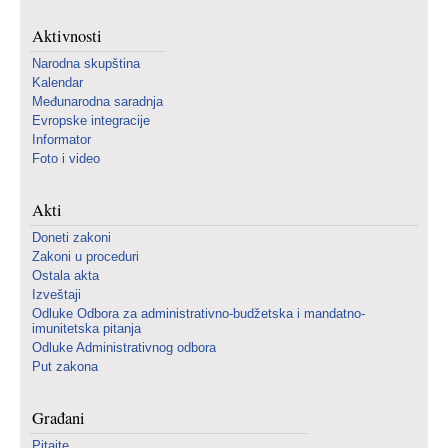
Aktivnosti
Narodna skupština
Kalendar
Međunarodna saradnja
Evropske integracije
Informator
Foto i video
Akti
Doneti zakoni
Zakoni u proceduri
Ostala akta
Izveštaji
Odluke Odbora za administrativno-budžetska i mandatno-
imunitetska pitanja
Odluke Administrativnog odbora
Put zakona
Građani
Pitajte