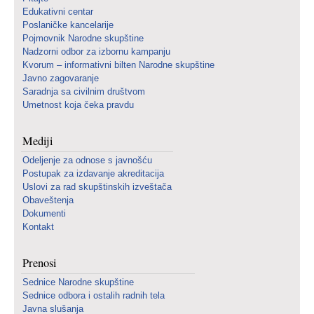
Edukativni centar
Poslaničke kancelarije
Pojmovnik Narodne skupštine
Nadzorni odbor za izbornu kampanju
Kvorum – informativni bilten Narodne skupštine
Javno zagovaranje
Saradnja sa civilnim društvom
Umetnost koja čeka pravdu
Mediji
Odeljenje za odnose s javnošću
Postupak za izdavanje akreditacija
Uslovi za rad skupštinskih izveštača
Obaveštenja
Dokumenti
Kontakt
Prenosi
Sednice Narodne skupštine
Sednice odbora i ostalih radnih tela
Javna slušanja