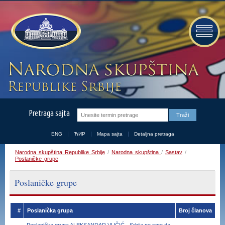
Pretraga sajta
ENG
ЋИР
Mapa sajta
Detaljna pretraga
Narodna skupština Republike Srbije
/
Narodna skupština
/
Sastav
/
Poslaničke grupe
Poslaničke grupe
#
Poslanička grupa
Broj članova