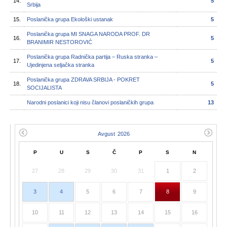
14.
5
Srbija
15.
Poslanička grupa Ekološki ustanak
5
Poslanička grupa MI SNAGA NARODA PROF. DR
16.
5
BRANIMIR NESTOROVIĆ
Poslanička grupa Radnička partija – Ruska stranka –
17.
5
Ujedinjena seljačka stranka
Poslanička grupa ZDRAVA SRBIJA - POKRET
18.
5
SOCIJALISTA
Narodni poslanici koji nisu članovi poslaničkih grupa
13
P
U
S
Č
P
S
N
27
28
29
30
31
1
2
3
4
5
6
7
8
9
10
11
12
13
14
15
16