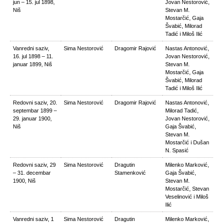
jun – 15. jul 1898,
Jovan Nestorović,
Niš
Stevan M.
Mostarčić, Gaja
Švabić, Milorad
Tadić i Miloš Ilić
Vanredni saziv,
Sima Nestorović
Dragomir Rajović
Nastas Antonović,
16. jul 1898 – 11.
Jovan Nestorović,
januar 1899, Niš
Stevan M.
Mostarčić, Gaja
Švabić, Milorad
Tadić i Miloš Ilić
Redovni saziv, 20.
Sima Nestorović
Dragomir Rajović
Nastas Antonović,
septembar 1899 –
Milorad Tadić,
29. januar 1900,
Jovan Nestorović,
Niš
Gaja Švabić,
Stevan M.
Mostarčić i Dušan
N. Spasić
Redovni saziv, 29
Sima Nestorović
Dragutin
Milenko Marković,
– 31. decembar
Stamenković
Gaja Švabić,
1900, Niš
Stevan M.
Mostarčić, Stevan
Veselinović i Miloš
Ilić
Vanredni saziv, 1
Sima Nestorović
Dragutin
Milenko Marković,