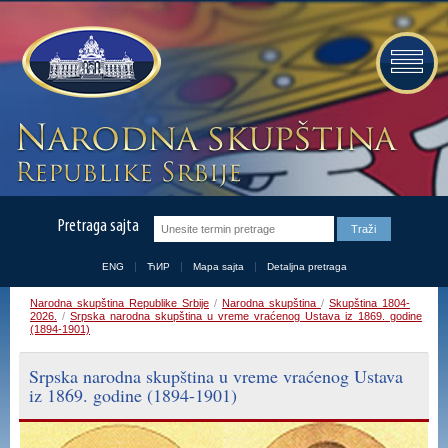
Pretraga sajta
ENG
ЋИР
Mapa sajta
Detaljna pretraga
Narodna skupština Republike Srbije
/
Narodna skupština
/
Skupština 1804-
2026.
/
Srpska narodna skupština u vreme vraćenog Ustava iz 1869. godine
(1894-1901)
Srpska narodna skupština u vreme vraćenog Ustava
iz 1869. godine (1894-1901)