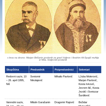
s leva na desno: Marjan Birčanin poslanik za grad Valjevo i Ibrahim Ali-Spajić muftija
iz Niša, kraljevski poslanik
Skupština
Predsednik
Potpredsednici
Sekretari
Redovni saziv, 10
Svetomir
Mihailo Pavlović
LJuba Molerović,
– 26. april 1895,
Nikolajević
Marjan Pavlović,
Niš
Kosta Ivković,
Jevrem Ilić, Kosta
Jezdić i Svetozar
Šurdilović
Vanredni saziv,
Milutin Garašanin
Dragomir Rajović
Božidar