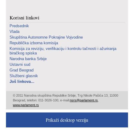
Korisni linkovi
Predsednik
Vlada
Skupština Autonomne Pokrajine Vojvodine
Republička izborna komisija
Komisija za reviziju, verifikaciju i kontrolu tačnosti i ažuriranja
biračkog spiska
Narodna banka Srbije
Ustavni sud
Grad Beograd
Službeni glasnik
Još linkova...
© 2011 Narodna skupština Republike Srbije, Trg Nikole Pašića 13, 11000
Beograd, telefon: 011-3026-100, e-mail:
nsrs@parlament.rs
,
www.parlament.rs
Prikaži desktop verziju