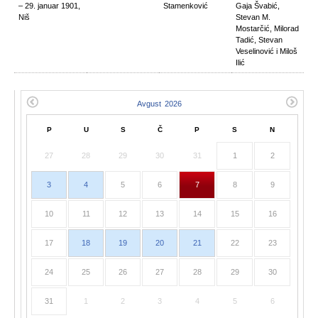
– 29. januar 1901,
Stamenković
Gaja Švabić,
Niš
Stevan M.
Mostarčić, Milorad
Tadić, Stevan
Veselinović i Miloš
Ilić
P
U
S
Č
P
S
N
27
28
29
30
31
1
2
3
4
5
6
7
8
9
10
11
12
13
14
15
16
17
18
19
20
21
22
23
24
25
26
27
28
29
30
31
1
2
3
4
5
6