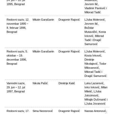
24. jun – 10. jul
Mutavdžić,
1895, Beograd
Jevrem Ilić,
Vladimir Pavlović i
Milorad Tadić
Redovni saziv, 12.
Milutin Garašanin
Dragomir Rajović
LJuba Molerović,
novembar 1895 –
Jevrem Ilić,
8. februar 1896,
Božidar
Beograd
Mutavdžić, Kosta
Ivković, Milorad
Tadić i Dragić
Samurović
Redovni saziv, 5.
Milutin Garašanin
Dragomir Rajović
LJuba Molerović,
oktobar – 19.
Kosta Ivković,
decembar 1896,
Dimitrije
Beograd
Nikolajević, Todor
Milovanović,
Milorad Tadić i
Dragić Samurović
Vanredni saziv,
Nikola Pašić
Dimitrije Katić
Luka Lazarević,
29. jun – 12. jul
Ivko Ivković, Milan
1897, Beograd
Miletić, LJuba
Joksimović,
Mihajlo Dušmanić i
LJuba Jovanović
Redovni saziv, 17.
Sima Nestorović
Dragomir Rajović
Nastas Antonović,