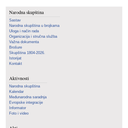
Narodna skupština
Sastav
Narodna skupština u brojkama
Uloga i način rada
Organizacija i stručna služba
Važna dokumenta
Brošure
Skupština 1804-2026.
Istorijat
Kontakt
Aktivnosti
Narodna skupština
Kalendar
Međunarodna saradnja
Evropske integracije
Informator
Foto i video