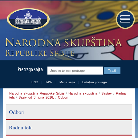
Pretraga sajta
ENG
ЋИР
Mapa sajta
Detaljna pretraga
Narodna skupština Republike Srbije
/
Narodna skupština
/
Sastav
/
Radna
tela
/
Saziv od 3. juna 2016.
/
Odbori
Odbori
Radna tela