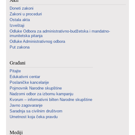
Akti
Doneti zakoni
Zakoni u proceduri
Ostala akta
Izveštaji
Odluke Odbora za administrativno-budžetska i mandatno-
imunitetska pitanja
Odluke Administrativnog odbora
Put zakona
Građani
Pitajte
Edukativni centar
Poslaničke kancelarije
Pojmovnik Narodne skupštine
Nadzorni odbor za izbornu kampanju
Kvorum – informativni bilten Narodne skupštine
Javno zagovaranje
Saradnja sa civilnim društvom
Umetnost koja čeka pravdu
Mediji