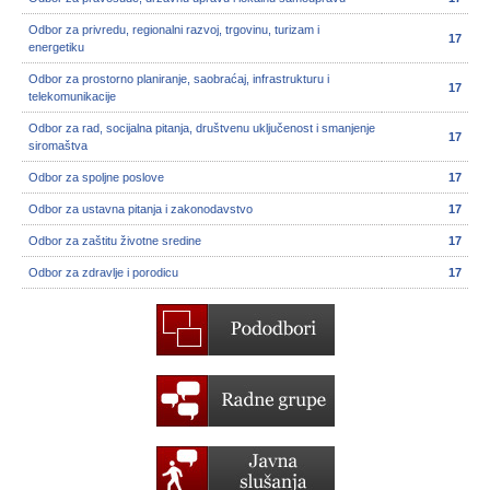
Odbor za privredu, regionalni razvoj, trgovinu, turizam i
17
energetiku
Odbor za prostorno planiranje, saobraćaj, infrastrukturu i
17
telekomunikacije
Odbor za rad, socijalna pitanja, društvenu uključenost i smanjenje
17
siromaštva
Odbor za spoljne poslove
17
Odbor za ustavna pitanja i zakonodavstvo
17
Odbor za zaštitu životne sredine
17
Odbor za zdravlje i porodicu
17