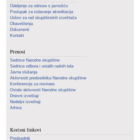
Odeljenje za odnose s javnošću
Postupak za izdavanje akreditacija
Uslovi za rad skupštinskih izveštača
Obaveštenja
Dokumenti
Kontakt
Prenosi
Sednice Narodne skupštine
Sednice odbora i ostalih radnih tela
Javna slušanja
Aktivnosti predsednika Narodne skupštine
Konferencije za novinare
Ostale aktivnosti Narodne skupštine
Dnevni izveštaji
Nedeljni izveštaji
Arhiva
Korisni linkovi
Predsednik