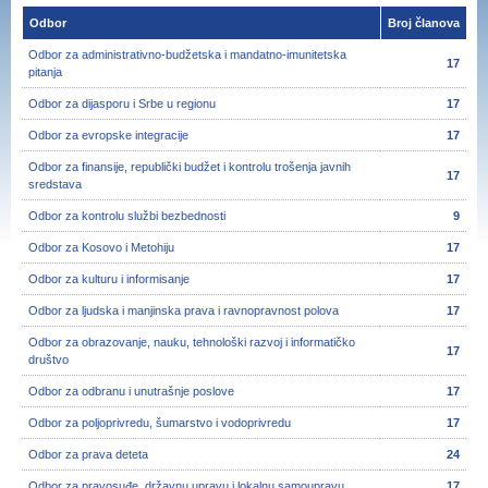
Odbor
Broj članova
Odbor za administrativno-budžetska i mandatno-imunitetska
17
pitanja
Odbor za dijasporu i Srbe u regionu
17
Odbor za evropske integracije
17
Odbor za finansije, republički budžet i kontrolu trošenja javnih
17
sredstava
Odbor za kontrolu službi bezbednosti
9
Odbor za Kosovo i Metohiju
17
Odbor za kulturu i informisanje
17
Odbor za ljudska i manjinska prava i ravnopravnost polova
17
Odbor za obrazovanje, nauku, tehnološki razvoj i informatičko
17
društvo
Odbor za odbranu i unutrašnje poslove
17
Odbor za poljoprivredu, šumarstvo i vodoprivredu
17
Odbor za prava deteta
24
Odbor za pravosuđe, državnu upravu i lokalnu samoupravu
17