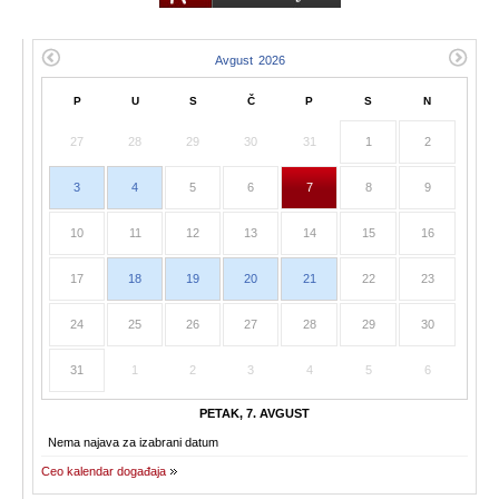
P
U
S
Č
P
S
N
27
28
29
30
31
1
2
3
4
5
6
7
8
9
10
11
12
13
14
15
16
17
18
19
20
21
22
23
24
25
26
27
28
29
30
31
1
2
3
4
5
6
PETAK, 7. AVGUST
Nema najava za izabrani datum
Ceo kalendar događaja