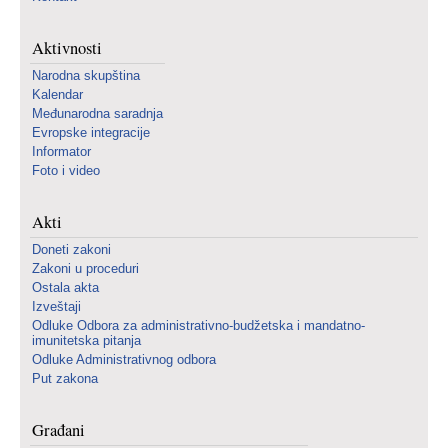
Aktivnosti
Narodna skupština
Kalendar
Međunarodna saradnja
Evropske integracije
Informator
Foto i video
Akti
Doneti zakoni
Zakoni u proceduri
Ostala akta
Izveštaji
Odluke Odbora za administrativno-budžetska i mandatno-
imunitetska pitanja
Odluke Administrativnog odbora
Put zakona
Građani