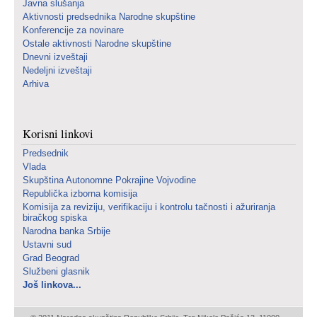
Javna slušanja
Aktivnosti predsednika Narodne skupštine
Konferencije za novinare
Ostale aktivnosti Narodne skupštine
Dnevni izveštaji
Nedeljni izveštaji
Arhiva
Korisni linkovi
Predsednik
Vlada
Skupština Autonomne Pokrajine Vojvodine
Republička izborna komisija
Komisija za reviziju, verifikaciju i kontrolu tačnosti i ažuriranja
biračkog spiska
Narodna banka Srbije
Ustavni sud
Grad Beograd
Službeni glasnik
Još linkova...