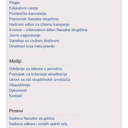
Pitajte
Edukativni centar
Poslaničke kancelarije
Pojmovnik Narodne skupštine
Nadzorni odbor za izbornu kampanju
Kvorum – informativni bilten Narodne skupštine
Javno zagovaranje
Saradnja sa civilnim društvom
Umetnost koja čeka pravdu
Mediji
Odeljenje za odnose s javnošću
Postupak za izdavanje akreditacija
Uslovi za rad skupštinskih izveštača
Obaveštenja
Dokumenti
Kontakt
Prenosi
Sednice Narodne skupštine
Sednice odbora i ostalih radnih tela