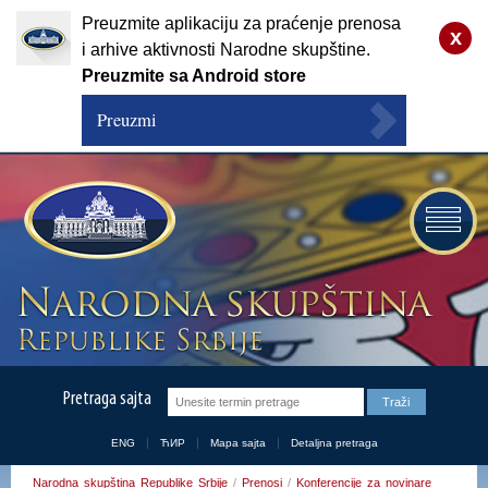
Preuzmite aplikaciju za praćenje prenosa
x
i arhive aktivnosti Narodne skupštine.
Preuzmite sa Android store
Preuzmi
Pretraga sajta
ENG
ЋИР
Mapa sajta
Detaljna pretraga
Narodna skupština Republike Srbije
/
Prenosi
/
Konferencije za novinare