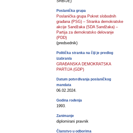
SRBIJE)
Poslanička grupa
Poslanička grupa Pokret slobodnih
građana (PSG) – Stranka demokratske
akcije Sandžaka (SDA Sandžaka) –
Partija za demokratsko delovanje
(PDD)
(predsednik)
Politička stranka na čiji je predlog
izabran/a
GRAĐANSKA DEMOKRATSKA
PARTIJA (GDP)
Datum potvrđivanja poslaničkog
mandata
06.02.2024.
Godina rođenja
1993.
Zanimanje
diplomirani pravnik
Članstvo u odborima