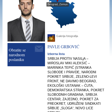
Beograd, Zemun
Galerija fotografija
PAVLE
GRBOVIĆ
Obratite se
narodnom
Izborna lista
poslaniku
SRBIJA PROTIV NASILjA –
MIROSLAV MIKI ALEKSIĆ –
MARINIKA TEPIĆ (STRANKA
SLOBODE I PRAVDE, NARODNI
POKRET SRBIJE, ZELENO-LEVI
FRONT, NE DAVIMO BEOGRAD,
EKOLOŠKI USTANAK – ĆUTA,
DEMOKRATSKA STRANKA, POKRET
SLOBODNIH GRAĐANA, SRBIJA
CENTAR, ZAJEDNO, POKRET ZA
PREOKRET, UDRUŽENI SINDIKATI
SRBIJE „SLOGA“, NOVO LICE