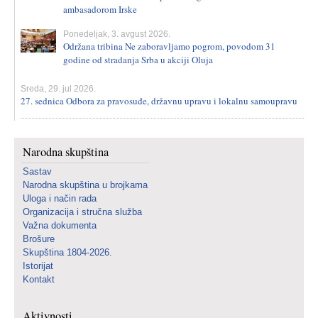
ambasadorom Irske
Ponedeljak, 3. avgust 2026.
Održana tribina Ne zaboravljamo pogrom, povodom 31
godine od stradanja Srba u akciji Oluja
Sreda, 29. jul 2026.
27. sednica Odbora za pravosuđe, državnu upravu i lokalnu samoupravu
Narodna skupština
Sastav
Narodna skupština u brojkama
Uloga i način rada
Organizacija i stručna služba
Važna dokumenta
Brošure
Skupština 1804-2026.
Istorijat
Kontakt
Aktivnosti