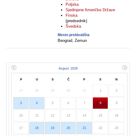
Poljska
Sjedinjene Američke Države
Finska
(predsednik)
Švedska
Mesto prebivališta
Beograd, Zemun
P
U
S
Č
P
S
N
27
28
29
30
31
1
2
3
4
5
6
7
8
9
10
11
12
13
14
15
16
17
18
19
20
21
22
23