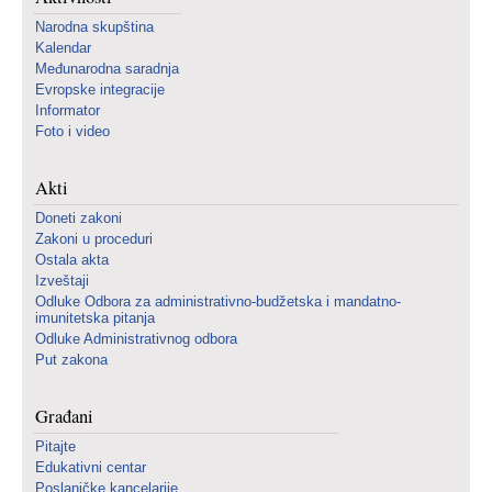
Narodna skupština
Kalendar
Međunarodna saradnja
Evropske integracije
Informator
Foto i video
Akti
Doneti zakoni
Zakoni u proceduri
Ostala akta
Izveštaji
Odluke Odbora za administrativno-budžetska i mandatno-
imunitetska pitanja
Odluke Administrativnog odbora
Put zakona
Građani
Pitajte
Edukativni centar
Poslaničke kancelarije