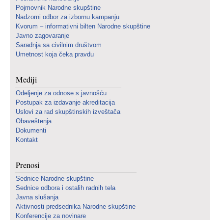
Pojmovnik Narodne skupštine
Nadzorni odbor za izbornu kampanju
Kvorum – informativni bilten Narodne skupštine
Javno zagovaranje
Saradnja sa civilnim društvom
Umetnost koja čeka pravdu
Mediji
Odeljenje za odnose s javnošću
Postupak za izdavanje akreditacija
Uslovi za rad skupštinskih izveštača
Obaveštenja
Dokumenti
Kontakt
Prenosi
Sednice Narodne skupštine
Sednice odbora i ostalih radnih tela
Javna slušanja
Aktivnosti predsednika Narodne skupštine
Konferencije za novinare