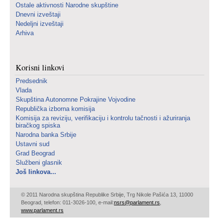
Ostale aktivnosti Narodne skupštine
Dnevni izveštaji
Nedeljni izveštaji
Arhiva
Korisni linkovi
Predsednik
Vlada
Skupština Autonomne Pokrajine Vojvodine
Republička izborna komisija
Komisija za reviziju, verifikaciju i kontrolu tačnosti i ažuriranja
biračkog spiska
Narodna banka Srbije
Ustavni sud
Grad Beograd
Službeni glasnik
Još linkova...
© 2011 Narodna skupština Republike Srbije, Trg Nikole Pašića 13, 11000
Beograd, telefon: 011-3026-100, e-mail:
nsrs@parlament.rs
,
www.parlament.rs