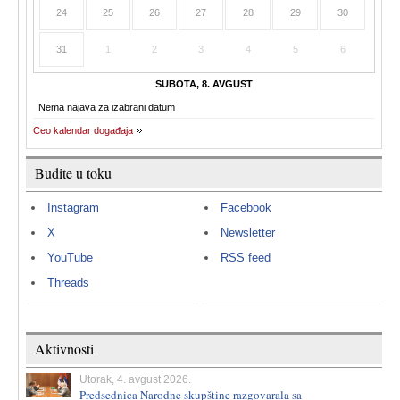
24
25
26
27
28
29
30
31
1
2
3
4
5
6
SUBOTA, 8. AVGUST
Nema najava za izabrani datum
Ceo kalendar događaja
Budite u toku
Instagram
Facebook
X
Newsletter
YouTube
RSS feed
Threads
Aktivnosti
Utorak, 4. avgust 2026.
Predsednica Narodne skupštine razgovarala sa