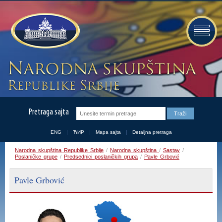
Pretraga sajta
ENG
ЋИР
Mapa sajta
Detaljna pretraga
Narodna skupština Republike Srbije
/
Narodna skupština
/
Sastav
/
Poslaničke grupe
/
Predsednici poslaničkih grupa
/
Pavle Grbović
Pavle Grbović