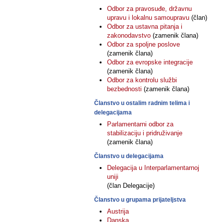
Odbor za pravosuđe, državnu
upravu i lokalnu samoupravu
(član)
Odbor za ustavna pitanja i
zakonodavstvo
(zamenik člana)
Odbor za spoljne poslove
(zamenik člana)
Odbor za evropske integracije
(zamenik člana)
Odbor za kontrolu službi
bezbednosti
(zamenik člana)
Članstvo u ostalim radnim telima i
delegacijama
Parlamentarni odbor za
stabilizaciju i pridruživanje
(zamenik člana)
Članstvo u delegacijama
Delegacija u Interparlamentarnoj
uniji
(član Delegacije)
Članstvo u grupama prijateljstva
Austrija
Danska