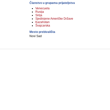
Članstvo u grupama prijateljstva
Venecuela
Rusija
Sirija
Sjedinjene Američke Države
Kazahstan
Švajcarska
Mesto prebivališta
Novi Sad