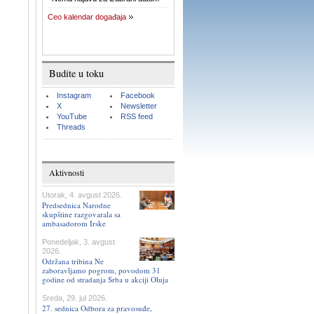
Ceo kalendar događaja
Budite u toku
Instagram
Facebook
X
Newsletter
YouTube
RSS feed
Threads
Aktivnosti
Utorak, 4. avgust 2026.
Predsednica Narodne
skupštine razgovarala sa
ambasadorom Irske
Ponedeljak, 3. avgust
2026.
Održana tribina Ne
zaboravljamo pogrom, povodom 31
godine od stradanja Srba u akciji Oluja
Sreda, 29. jul 2026.
27. sednica Odbora za pravosuđe,