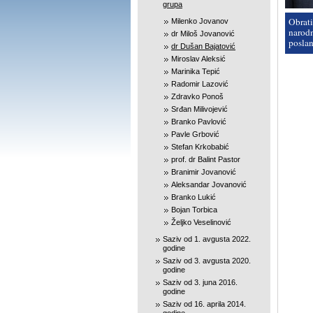
grupa
Obrati
Milenko Jovanov
narod
dr Miloš Jovanović
posla
dr Dušan Bajatović
Miroslav Aleksić
Marinika Tepić
Radomir Lazović
Zdravko Ponoš
Srđan Milivojević
Branko Pavlović
Pavle Grbović
Stefan Krkobabić
prof. dr Balint Pastor
Branimir Jovanović
Aleksandar Jovanović
Branko Lukić
Bojan Torbica
Željko Veselinović
Saziv od 1. avgusta 2022.
godine
Saziv od 3. avgusta 2020.
godine
Saziv od 3. juna 2016.
godine
Saziv od 16. aprila 2014.