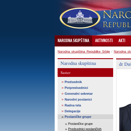
NARODNA SKUPŠTINA
AKTIVNOSTI
AKTI
Narodna skupština Republike Srbije
/
Narodna sk
Narodna skupština
dr Du
Sastav
Predsednik
Potpredsednici
Generalni sekretar
Narodni poslanici
Radna tela
Delegacije
Poslaničke grupe
Poslaničke grupe
Predsednici poslaničkih