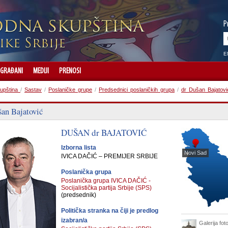
P
E
GRAĐANI
MEDIJI
PRENOSI
upština
/
Sastav
/
Poslaničke grupe
/
Predsednici poslaničkih grupa
/
dr Dušan Bajatovi
šan Bajatović
DUŠAN dr
BAJATOVIĆ
Izborna lista
Novi Sad
IVICA DAČIĆ – PREMIJER SRBIJE
Poslanička grupa
Poslanička grupa IVICA DAČIĆ -
Socijalistička partija Srbije (SPS)
(predsednik)
Politička stranka na čiji je predlog
izabran/a
Galerija foto