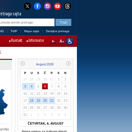
retraga sajta
NG
ЋИР
Mapa sajta
Detaljna pretraga
Kontakt
Informator
ć
P
U
S
Č
P
S
N
27
28
29
30
31
1
2
3
4
5
6
7
8
9
10
11
12
13
14
15
16
17
18
19
20
21
22
23
24
25
26
27
28
29
30
31
1
2
3
4
5
6
ČETVRTAK, 6. AVGUST
grafija
Nema najava za izabrani datum