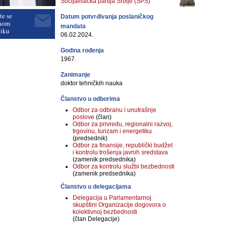
Socijalistička partija Srbije (SPS)
te se
Datum potvrđivanja poslaničkog
nom
mandata
niku
06.02.2024.
Godina rođenja
1967.
Zanimanje
doktor tehničkih nauka
Članstvo u odborima
Odbor za odbranu i unutrašnje
poslove
(član)
Odbor za privredu, regionalni razvoj,
trgovinu, turizam i energetiku
(predsednik)
Odbor za finansije, republički budžet
i kontrolu trošenja javnih sredstava
(zamenik predsednika)
Odbor za kontrolu službi bezbednosti
(zamenik predsednika)
Članstvo u delegacijama
Delegacija u Parlamentarnoj
skupštini Organizacije dogovora o
kolektivnoj bezbednosti
(član Delegacije)