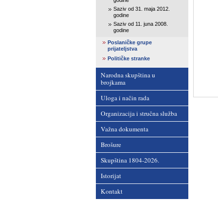
godine
Saziv od 31. maja 2012.
godine
Saziv od 11. juna 2008.
godine
Poslaničke grupe
prijateljstva
Političke stranke
Narodna skupština u
brojkama
Uloga i način rada
Organizacija i stručna služba
Važna dokumenta
Brošure
Skupština 1804-2026.
Istorijat
Kontakt