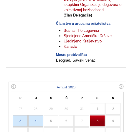
skupštini Organizacije dogovora o
kolektivnoj bezbednosti
(član Delegacije)
Članstvo u grupama prijateljstva
Bosna i Hercegovina
Sjedinjene Američke Države
Ujedinjeno Kraljevstvo
Kanada
Mesto prebivališta
Beograd, Savski venac
P
U
S
Č
P
S
N
27
28
29
30
31
1
2
3
4
5
6
7
8
9