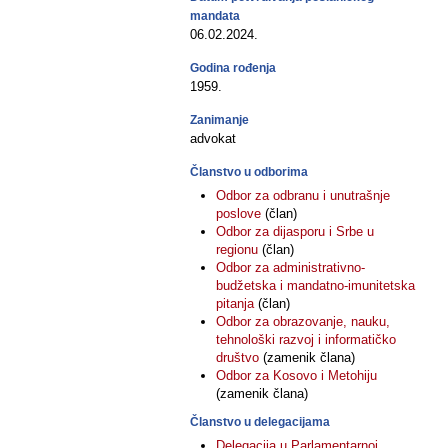
mandata
06.02.2024.
Godina rođenja
1959.
Zanimanje
advokat
Članstvo u odborima
Odbor za odbranu i unutrašnje
poslove
(član)
Odbor za dijasporu i Srbe u
regionu
(član)
Odbor za administrativno-
budžetska i mandatno-imunitetska
pitanja
(član)
Odbor za obrazovanje, nauku,
tehnološki razvoj i informatičko
društvo
(zamenik člana)
Odbor za Kosovo i Metohiju
(zamenik člana)
Članstvo u delegacijama
Delegacija u Parlamentarnoj