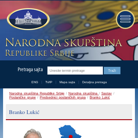
Pretraga sajta
ENG
ЋИР
Mapa sajta
Detaljna pretraga
Narodna skupština Republike Srbije
/
Narodna skupština
/
Sastav
/
Poslaničke grupe
/
Predsednici poslaničkih grupa
/
Branko Lukić
Branko Lukić