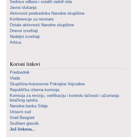
Sednice odbora i ostalih radnih tela
Javna slušanja
Aktivnosti predsednika Narodne skupštine
Konferencije za novinare
Ostale aktivnosti Narodne skupštine
Dnevni izveštaji
Nedeljni izveštaji
Arhiva
Korisni linkovi
Predsednik
Vlada
Skupština Autonomne Pokrajine Vojvodine
Republička izborna komisija
Komisija za reviziju, verifikaciju i kontrolu tačnosti i ažuriranja
biračkog spiska
Narodna banka Srbije
Ustavni sud
Grad Beograd
Službeni glasnik
Još linkova...