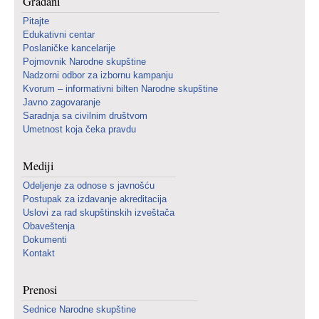
Građani
Pitajte
Edukativni centar
Poslaničke kancelarije
Pojmovnik Narodne skupštine
Nadzorni odbor za izbornu kampanju
Kvorum – informativni bilten Narodne skupštine
Javno zagovaranje
Saradnja sa civilnim društvom
Umetnost koja čeka pravdu
Mediji
Odeljenje za odnose s javnošću
Postupak za izdavanje akreditacija
Uslovi za rad skupštinskih izveštača
Obaveštenja
Dokumenti
Kontakt
Prenosi
Sednice Narodne skupštine