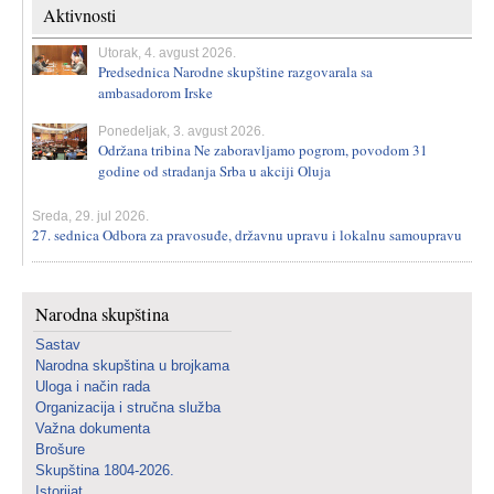
Aktivnosti
Utorak, 4. avgust 2026.
Predsednica Narodne skupštine razgovarala sa
ambasadorom Irske
Ponedeljak, 3. avgust 2026.
Održana tribina Ne zaboravljamo pogrom, povodom 31
godine od stradanja Srba u akciji Oluja
Sreda, 29. jul 2026.
27. sednica Odbora za pravosuđe, državnu upravu i lokalnu samoupravu
Narodna skupština
Sastav
Narodna skupština u brojkama
Uloga i način rada
Organizacija i stručna služba
Važna dokumenta
Brošure
Skupština 1804-2026.
Istorijat