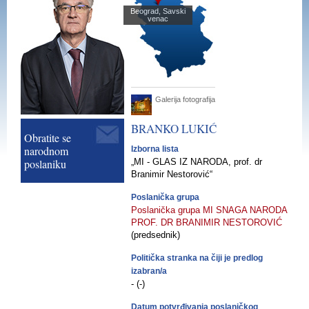
Beograd, Savski
venac
Galerija fotografija
BRANKO
LUKIĆ
Obratite se
narodnom
Izborna lista
poslaniku
„MI - GLAS IZ NARODA, prof. dr
Branimir Nestorović“
Poslanička grupa
Poslanička grupa MI SNAGA NARODA
PROF. DR BRANIMIR NESTOROVIĆ
(predsednik)
Politička stranka na čiji je predlog
izabran/a
- (-)
Datum potvrđivanja poslaničkog