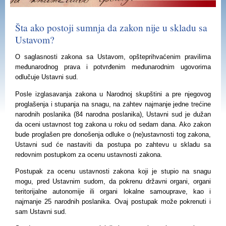
Šta ako postoji sumnja da zakon nije u skladu sa
Ustavom?
O saglasnosti zakona sa Ustavom, opšteprihvaćenim pravilima
međunarodnog prava i potvrđenim međunarodnim ugovorima
odlučuje Ustavni sud.
Posle izglasavanja zakona u Narodnoj skupštini a pre njegovog
proglašenja i stupanja na snagu, n
a zahtev najmanje
jedne trećine
narodnih poslanika (
84 narodna poslanika
),
Ustavni sud je dužan
da
oceni ustavnost
tog
zakona u roku od sedam dana
.
Ako zakon
bude proglašen pre donošenja odluke o (ne)ustavnosti
tog zakona
,
Ustavni sud će nastaviti da postupa po zahtevu u skladu sa
redovnim postupkom za ocenu ustavnosti zakona.
Postupak
za ocenu ustavnosti zakona koji je stupio na snagu
mogu,
pred
Ustavnim sudom
,
da pokrenu državni organi, organi
teritorijalne autonomije
ili organi lokalne samouprave
, kao i
najmanje 25 narodnih poslanika
. Ovaj postupak može pokrenuti
i
sam Ustavni sud.