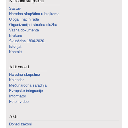
Narodna skupština
Sastav
Narodna skupština u brojkama
Uloga i način rada
Organizacija i stručna služba
Važna dokumenta
Brošure
Skupština 1804-2026.
Istorijat
Kontakt
Aktivnosti
Narodna skupština
Kalendar
Međunarodna saradnja
Evropske integracije
Informator
Foto i video
Akti
Doneti zakoni