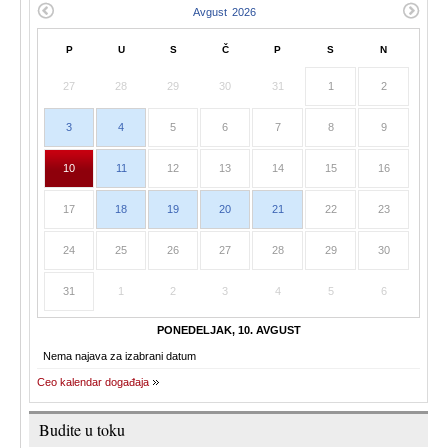
P
U
S
Č
P
S
N
27
28
29
30
31
1
2
3
4
5
6
7
8
9
10
11
12
13
14
15
16
17
18
19
20
21
22
23
24
25
26
27
28
29
30
31
1
2
3
4
5
6
PONEDELJAK, 10. AVGUST
Nema najava za izabrani datum
Ceo kalendar događaja
Budite u toku