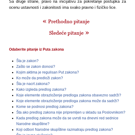
Sa druge strane, pravo na inicijativu za pokretanje postupka za
ocenu ustavnosti i zakonitosti ima svako pravno i fizičko lice
.
Odaberite pitanje iz Puta zakona
Šta je zakon?
Zašto se zakon donosi?
Kojim aktima je regulisan Put zakona?
Ko može da predloži zakon?
Šta je nacrt zakona?
Kako izgleda predlog zakona?
Koje elemente obrazloženje predloga zakona obavezno sadrži?
Koje elemente obrazloženje predloga zakona može da sadrži?
Kome se podnosi predlog zakona?
Šta ako predlog zakona nije pripremljen u skladu sa Poslovnikom?
Kada predlog zakona može da se uvrsti na dnevni red sednice
Narodne skupštine?
Koji odbori Narodne skupštine razmatraju predlog zakona?