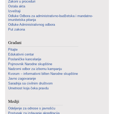
Zakoni u proceduri
Ostala akta
Izveštaji
Odluke Odbora za administrativno-budžetska i mandatno-
imunitetska pitanja
Odluke Administrativnog odbora
Put zakona
Građani
Pitajte
Edukativni centar
Poslaničke kancelarije
Pojmovnik Narodne skupštine
Nadzorni odbor za izbornu kampanju
Kvorum – informativni bilten Narodne skupštine
Javno zagovaranje
Saradnja sa civilnim društvom
Umetnost koja čeka pravdu
Mediji
Odeljenje za odnose s javnošću
Postupak za izdavanje akreditacija