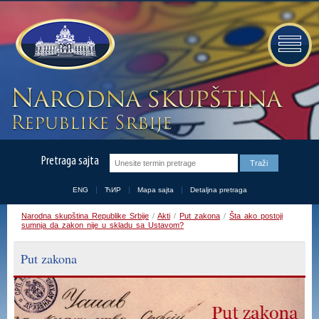
Pretraga sajta
ENG
ЋИР
Mapa sajta
Detaljna pretraga
Narodna skupština Republike Srbije
/
Akti
/
Put zakona
/
Šta ako postoji
sumnja da zakon nije u skladu sa Ustavom?
Put zakona