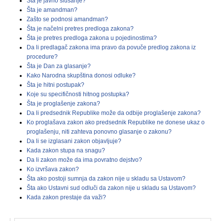
Šta je javno slušanje?
Šta je amandman?
Zašto se podnosi amandman?
Šta je načelni pretres predloga zakona?
Šta je pretres predloga zakona u pojedinostima?
Da li predlagač zakona ima pravo da povuče predlog zakona iz
procedure?
Šta je Dan za glasanje?
Kako Narodna skupština donosi odluke?
Šta je hitni postupak?
Koje su specifičnosti hitnog postupka?
Šta je proglašenje zakona?
Da li predsednik Republike može da odbije proglašenje zakona?
Ko proglašava zakon ako predsednik Republike ne donese ukaz o
proglašenju, niti zahteva ponovno glasanje o zakonu?
Da li se izglasani zakon objavljuje?
Kada zakon stupa na snagu?
Da li zakon može da ima povratno dejstvo?
Ko izvršava zakon?
Šta ako postoji sumnja da zakon nije u skladu sa Ustavom?
Šta ako Ustavni sud odluči da zakon nije u skladu sa Ustavom?
Kada zakon prestaje da važi?