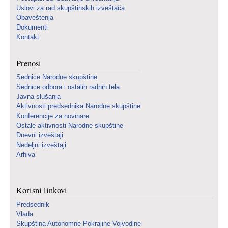
Uslovi za rad skupštinskih izveštača
Obaveštenja
Dokumenti
Kontakt
Prenosi
Sednice Narodne skupštine
Sednice odbora i ostalih radnih tela
Javna slušanja
Aktivnosti predsednika Narodne skupštine
Konferencije za novinare
Ostale aktivnosti Narodne skupštine
Dnevni izveštaji
Nedeljni izveštaji
Arhiva
Korisni linkovi
Predsednik
Vlada
Skupština Autonomne Pokrajine Vojvodine