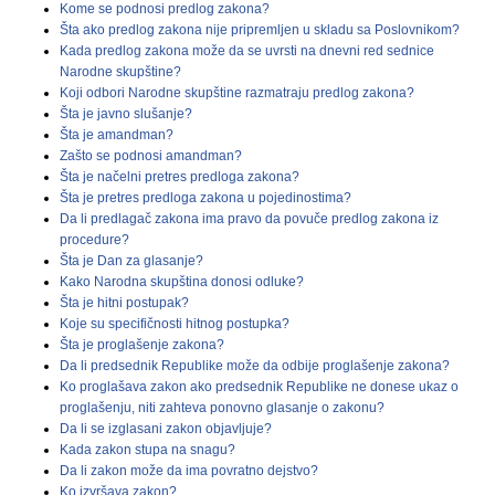
Kome se podnosi predlog zakona?
Šta ako predlog zakona nije pripremljen u skladu sa Poslovnikom?
Kada predlog zakona može da se uvrsti na dnevni red sednice
Narodne skupštine?
Koji odbori Narodne skupštine razmatraju predlog zakona?
Šta je javno slušanje?
Šta je amandman?
Zašto se podnosi amandman?
Šta je načelni pretres predloga zakona?
Šta je pretres predloga zakona u pojedinostima?
Da li predlagač zakona ima pravo da povuče predlog zakona iz
procedure?
Šta je Dan za glasanje?
Kako Narodna skupština donosi odluke?
Šta je hitni postupak?
Koje su specifičnosti hitnog postupka?
Šta je proglašenje zakona?
Da li predsednik Republike može da odbije proglašenje zakona?
Ko proglašava zakon ako predsednik Republike ne donese ukaz o
proglašenju, niti zahteva ponovno glasanje o zakonu?
Da li se izglasani zakon objavljuje?
Kada zakon stupa na snagu?
Da li zakon može da ima povratno dejstvo?
Ko izvršava zakon?