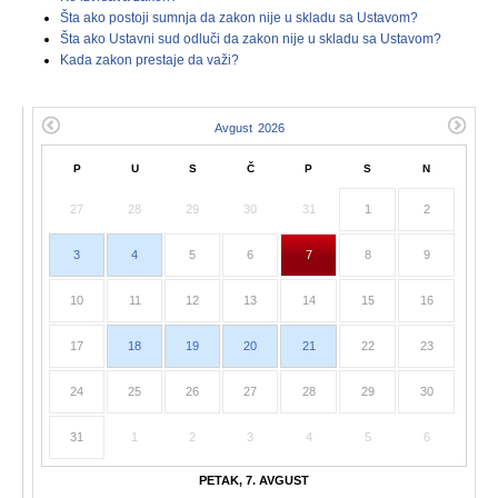
Šta ako postoji sumnja da zakon nije u skladu sa Ustavom?
Šta ako Ustavni sud odluči da zakon nije u skladu sa Ustavom?
Kada zakon prestaje da važi?
P
U
S
Č
P
S
N
27
28
29
30
31
1
2
3
4
5
6
7
8
9
10
11
12
13
14
15
16
17
18
19
20
21
22
23
24
25
26
27
28
29
30
31
1
2
3
4
5
6
PETAK, 7. AVGUST