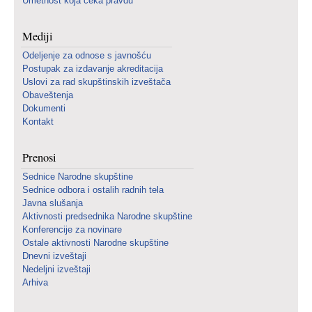
Umetnost koja čeka pravdu
Mediji
Odeljenje za odnose s javnošću
Postupak za izdavanje akreditacija
Uslovi za rad skupštinskih izveštača
Obaveštenja
Dokumenti
Kontakt
Prenosi
Sednice Narodne skupštine
Sednice odbora i ostalih radnih tela
Javna slušanja
Aktivnosti predsednika Narodne skupštine
Konferencije za novinare
Ostale aktivnosti Narodne skupštine
Dnevni izveštaji
Nedeljni izveštaji
Arhiva