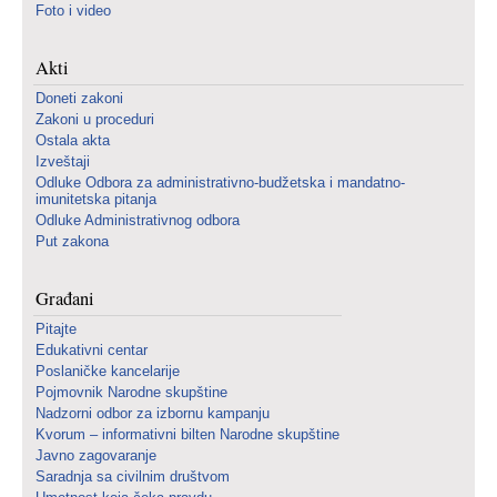
Foto i video
Akti
Doneti zakoni
Zakoni u proceduri
Ostala akta
Izveštaji
Odluke Odbora za administrativno-budžetska i mandatno-
imunitetska pitanja
Odluke Administrativnog odbora
Put zakona
Građani
Pitajte
Edukativni centar
Poslaničke kancelarije
Pojmovnik Narodne skupštine
Nadzorni odbor za izbornu kampanju
Kvorum – informativni bilten Narodne skupštine
Javno zagovaranje
Saradnja sa civilnim društvom