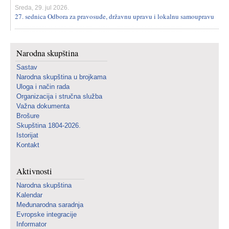
Sreda, 29. jul 2026.
27. sednica Odbora za pravosuđe, državnu upravu i lokalnu samoupravu
Narodna skupština
Sastav
Narodna skupština u brojkama
Uloga i način rada
Organizacija i stručna služba
Važna dokumenta
Brošure
Skupština 1804-2026.
Istorijat
Kontakt
Aktivnosti
Narodna skupština
Kalendar
Međunarodna saradnja
Evropske integracije
Informator