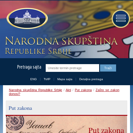
Pretraga sajta
ENG
ЋИР
Mapa sajta
Detaljna pretraga
Narodna skupština Republike Srbije
/
Akti
/
Put zakona
/
Zašto se zakon
donosi?
Put zakona