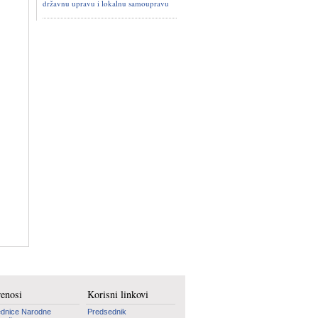
državnu upravu i lokalnu samoupravu
renosi
Korisni linkovi
dnice Narodne
Predsednik