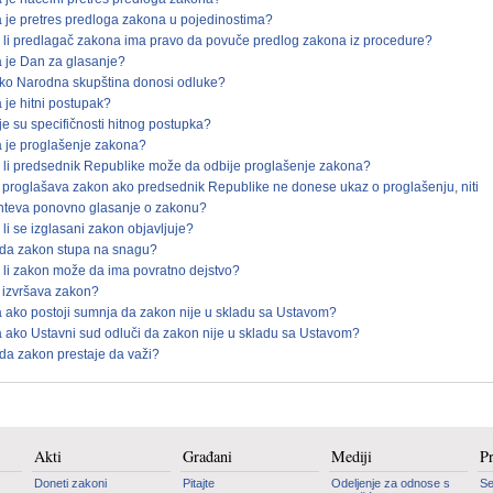
a je pretres predloga zakona u pojedinostima?
 li predlagač zakona ima pravo da povuče predlog zakona iz procedure?
a je Dan za glasanje?
ko Narodna skupština donosi odluke?
a je hitni postupak?
je su specifičnosti hitnog postupka?
a je proglašenje zakona?
 li predsednik Republike može da odbije proglašenje zakona?
 proglašava zakon ako predsednik Republike ne donese ukaz o proglašenju, niti
hteva ponovno glasanje o zakonu?
 li se izglasani zakon objavljuje?
da zakon stupa na snagu?
 li zakon može da ima povratno dejstvo?
 izvršava zakon?
a ako postoji sumnja da zakon nije u skladu sa Ustavom?
a ako Ustavni sud odluči da zakon nije u skladu sa Ustavom?
da zakon prestaje da važi?
Akti
Građani
Mediji
P
Doneti zakoni
Pitajte
Odeljenje za odnose s
Se