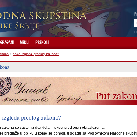
P
E
GRAĐANI
MEDIJI
PRENOSI
akona
/
Kako izgleda predlog zakona?
akona
 izgleda predlog zakona?
 zakona se sastoji iz dva dela – teksta predloga i obrazloženja.
se predlaže u obliku u kome se donosi, u skladu sa Poslovnikom Narodne skupšt