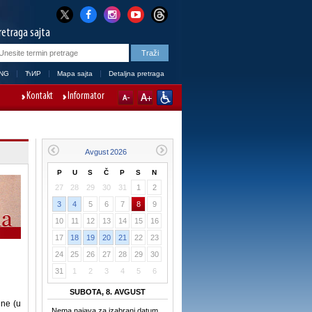
retraga sajta
NG
ЋИР
Mapa sajta
Detaljna pretraga
Kontakt
Informator
P
U
S
Č
P
S
N
27
28
29
30
31
1
2
3
4
5
6
7
8
9
10
11
12
13
14
15
16
17
18
19
20
21
22
23
24
25
26
27
28
29
30
31
1
2
3
4
5
6
SUBOTA, 8. AVGUST
ine (u
Nema najava za izabrani datum