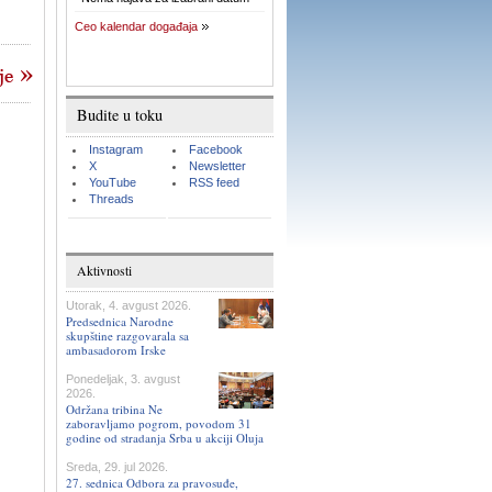
Ceo kalendar događaja
Budite u toku
Instagram
Facebook
X
Newsletter
YouTube
RSS feed
Threads
Aktivnosti
Utorak, 4. avgust 2026.
Predsednica Narodne
skupštine razgovarala sa
ambasadorom Irske
Ponedeljak, 3. avgust
2026.
Održana tribina Ne
zaboravljamo pogrom, povodom 31
godine od stradanja Srba u akciji Oluja
Sreda, 29. jul 2026.
27. sednica Odbora za pravosuđe,