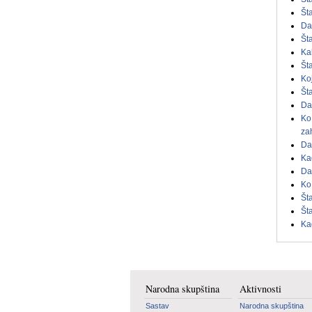
Št
Da
Št
Ka
Št
Ko
Št
Da
Ko
za
Da
Ka
Da
Ko
Št
Št
Ka
Narodna skupština
Aktivnosti
Sastav
Narodna skupština