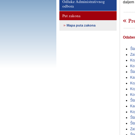
Odluke Administrativnog
daljem 
odbora
Put zakona
Mapa puta zakona
Odaberi
Št
Za
Ko
Ko
Št
Ka
Ko
Ko
Ko
Št
Ka
Ko
Št
Št
Za
Št