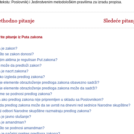
tekstu: Poslovnik) i Jedinstvenim metodološkim pravilima za izradu propisa.
te pitanje iz Puta zakona
a je zakon?
što se zakon donosi?
jim aktima je regulisan Put zakona?
 može da predloži zakon?
a je nacrt zakona?
ko izgleda predlog zakona?
je elemente obrazloženje predloga zakona obavezno sadrži?
je elemente obrazloženje predloga zakona može da sadrži?
me se podnosi predlog zakona?
a ako predlog zakona nije pripremljen u skladu sa Poslovnikom?
da predlog zakona može da se uvrsti na dnevni red sednice Narodne skupštine?
ji odbori Narodne skupštine razmatraju predlog zakona?
a je javno slušanje?
a je amandman?
što se podnosi amandman?
a je načelni pretres predloga zakona?