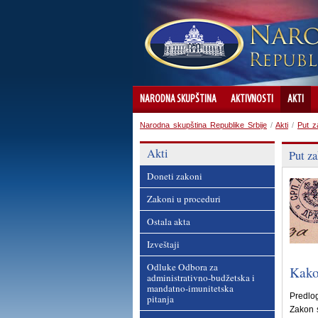
NARODNA SKUPŠTINA
AKTIVNOSTI
AKTI
Narodna skupština Republike Srbije
/
Akti
/
Put z
Akti
Put z
Doneti zakoni
Zakoni u proceduri
Ostala akta
Izveštaji
Odluke Odbora za
Kako
administrativno-budžetska i
mandatno-imunitetska
Predlog
pitanja
Zakon 