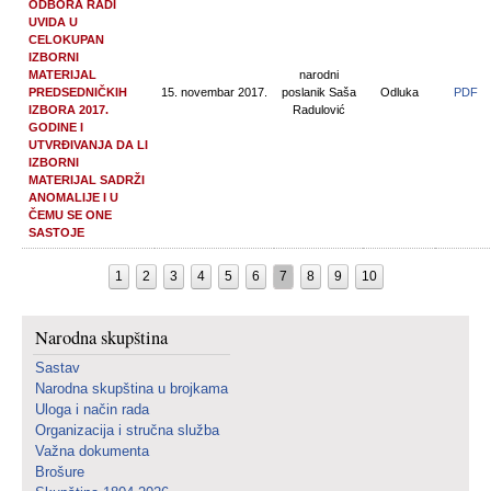
ODBORA RADI
UVIDA U
CELOKUPAN
IZBORNI
MATERIJAL
narodni
PREDSEDNIČKIH
15. novembar 2017.
poslanik Saša
Odluka
PDF
IZBORA 2017.
Radulović
GODINE I
UTVRĐIVANJA DA LI
IZBORNI
MATERIJAL SADRŽI
ANOMALIJE I U
ČEMU SE ONE
SASTOJE
1
2
3
4
5
6
7
8
9
10
Narodna skupština
Sastav
Narodna skupština u brojkama
Uloga i način rada
Organizacija i stručna služba
Važna dokumenta
Brošure