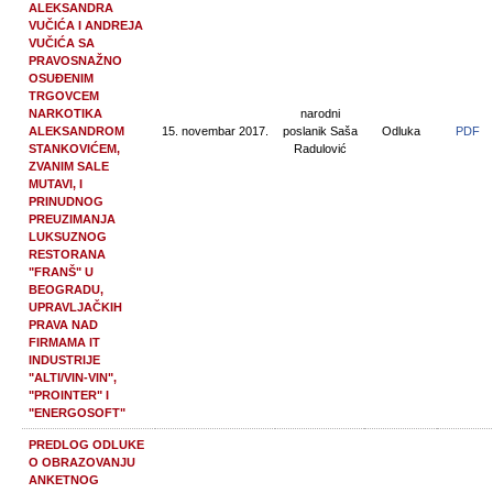
ALEKSANDRA
VUČIĆA I ANDREJA
VUČIĆA SA
PRAVOSNAŽNO
OSUĐENIM
TRGOVCEM
NARKOTIKA
narodni
ALEKSANDROM
15. novembar 2017.
poslanik Saša
Odluka
PDF
STANKOVIĆEM,
Radulović
ZVANIM SALE
MUTAVI, I
PRINUDNOG
PREUZIMANJA
LUKSUZNOG
RESTORANA
"FRANŠ" U
BEOGRADU,
UPRAVLJAČKIH
PRAVA NAD
FIRMAMA IT
INDUSTRIJE
"ALTI/VIN-VIN",
"PROINTER" I
"ENERGOSOFT"
PREDLOG ODLUKE
O OBRAZOVANJU
ANKETNOG