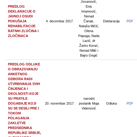
Jovanović,
PREDLOG
Enis
DEKLARACIJE O
Imamović,
JAVNOJ OSUDI
Nenad
POKUŠAJA
4. decembar 2017.
Čanak,
Deklaracija
PDF
REHABILITACIJE
Nataša Mićić,
RATNIH ZLOČINA I
Olena
ZLOČINACA
Papuga, Nada
Lazić, dr
Žarko Korać,
Nenad Milić i
Bajro Gegić
PREDLOG ODLUKE
O OBRAZOVANJU
ANKETNOG
ODBORA RADI
UTVRĐIVANJA SVIH
ČINJENICA I
OKOLNOSTI KOJE
SU PRATILE
narodni
DOGAĐAJE KOJI
20. novembar 2017.
poslanik Maja
Odluka
PDF
SU SE DESILI PRE I
Videnović
TOKOM
POLAGANJA
ZAKLETVE
PREDSEDNIKA
REPUBLIKE SRBIJE,