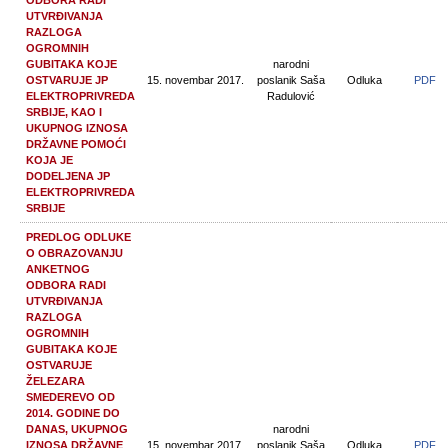
ODBORA RADI
UTVRĐIVANJA
RAZLOGA
OGROMNIH
GUBITAKA KOJE
narodni
OSTVARUJE JP
15. novembar 2017.
poslanik Saša
Odluka
PDF
ELEKTROPRIVREDA
Radulović
SRBIJE, KAO I
UKUPNOG IZNOSA
DRŽAVNE POMOĆI
KOJA JE
DODELJENA JP
ELEKTROPRIVREDA
SRBIJE
PREDLOG ODLUKE
O OBRAZOVANJU
ANKETNOG
ODBORA RADI
UTVRĐIVANJA
RAZLOGA
OGROMNIH
GUBITAKA KOJE
OSTVARUJE
ŽELEZARA
SMEDEREVO OD
2014. GODINE DO
DANAS, UKUPNOG
narodni
IZNOSA DRŽAVNE
15. novembar 2017.
poslanik Saša
Odluka
PDF