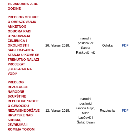
16. JANUARA 2018.
GODINE
PREDLOG ODLUKE
O OBRAZOVANJU
ANKETNOG
ODBORA RADI
UTVRĐIVANJA
narodni
ČINJENICA I
poslanik dr
OKOLNOSTI I
26. februar 2018.
Odluka
PDF
Sanda
SAGLEDAVANJA
Rašković Ivić
STANJA U KOME SE
TRENUTNO NALAZI
PROJEKAT
„BEOGRAD NA
VODI“
PREDLOG
REZOLUCIJE
NARODNE
SKUPŠTINE
narodni
REPUBLIKE SRBIJE
poslanici
O GENOCIDU
Gorica Gajić,
NEZAVISNE DRŽAVE
12. februar 2018.
Rezolucija
PDF
Milan
HRVATSKE NAD
Lapčević i
SRBIMA,
Šulkić Dejan
JEVREJIMA I
ROMIMA TOKOM