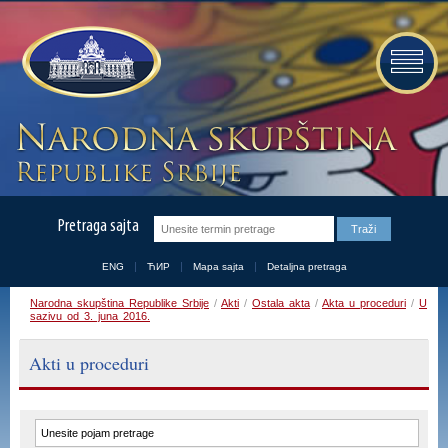
Pretraga sajta
ENG
ЋИР
Mapa sajta
Detaljna pretraga
Narodna skupština Republike Srbije
/
Akti
/
Ostala akta
/
Akta u proceduri
/
U
sazivu od 3. juna 2016.
Akti u proceduri