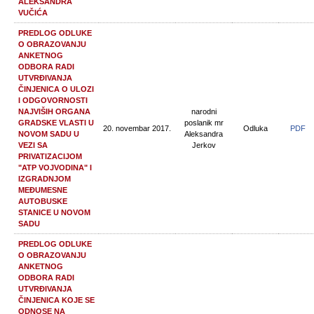
ALEKSANDRA
VUČIĆA
PREDLOG ODLUKE
O OBRAZOVANJU
ANKETNOG
ODBORA RADI
UTVRĐIVANJA
ČINJENICA O ULOZI
I ODGOVORNOSTI
NAJVIŠIH ORGANA
narodni
GRADSKE VLASTI U
poslanik mr
20. novembar 2017.
Odluka
PDF
NOVOM SADU U
Aleksandra
VEZI SA
Jerkov
PRIVATIZACIJOM
"ATP VOJVODINA" I
IZGRADNJOM
MEĐUMESNE
AUTOBUSKE
STANICE U NOVOM
SADU
PREDLOG ODLUKE
O OBRAZOVANJU
ANKETNOG
ODBORA RADI
UTVRĐIVANJA
ČINJENICA KOJE SE
ODNOSE NA