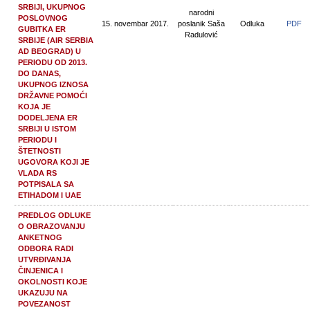
SRBIJI, UKUPNOG
narodni
POSLOVNOG
15. novembar 2017.
poslanik Saša
Odluka
PDF
GUBITKA ER
Radulović
SRBIJE (AIR SERBIA
AD BEOGRAD) U
PERIODU OD 2013.
DO DANAS,
UKUPNOG IZNOSA
DRŽAVNE POMOĆI
KOJA JE
DODELJENA ER
SRBIJI U ISTOM
PERIODU I
ŠTETNOSTI
UGOVORA KOJI JE
VLADA RS
POTPISALA SA
ETIHADOM I UAE
PREDLOG ODLUKE
O OBRAZOVANJU
ANKETNOG
ODBORA RADI
UTVRĐIVANJA
ČINJENICA I
OKOLNOSTI KOJE
UKAZUJU NA
POVEZANOST