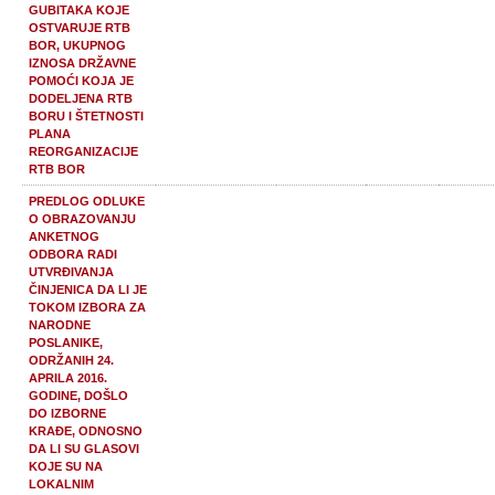
GUBITAKA KOJE
OSTVARUJE RTB
BOR, UKUPNOG
IZNOSA DRŽAVNE
POMOĆI KOJA JE
DODELJENA RTB
BORU I ŠTETNOSTI
PLANA
REORGANIZACIJE
RTB BOR
PREDLOG ODLUKE
O OBRAZOVANJU
ANKETNOG
ODBORA RADI
UTVRĐIVANJA
ČINJENICA DA LI JE
TOKOM IZBORA ZA
NARODNE
POSLANIKE,
ODRŽANIH 24.
APRILA 2016.
GODINE, DOŠLO
DO IZBORNE
KRAĐE, ODNOSNO
DA LI SU GLASOVI
KOJE SU NA
LOKALNIM