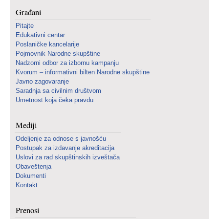
Građani
Pitajte
Edukativni centar
Poslaničke kancelarije
Pojmovnik Narodne skupštine
Nadzorni odbor za izbornu kampanju
Kvorum – informativni bilten Narodne skupštine
Javno zagovaranje
Saradnja sa civilnim društvom
Umetnost koja čeka pravdu
Mediji
Odeljenje za odnose s javnošću
Postupak za izdavanje akreditacija
Uslovi za rad skupštinskih izveštača
Obaveštenja
Dokumenti
Kontakt
Prenosi