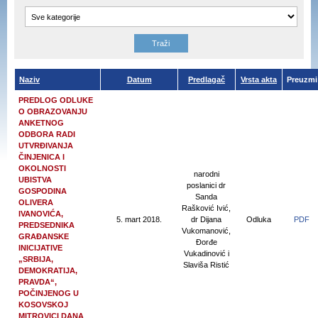
Naziv
Datum
Predlagač
Vrsta akta
Preuzmi
PREDLOG ODLUKE
O OBRAZOVANJU
ANKETNOG
ODBORA RADI
UTVRĐIVANJA
ČINJENICA I
OKOLNOSTI
narodni
UBISTVA
poslanici dr
GOSPODINA
Sanda
OLIVERA
Rašković Ivić,
IVANOVIĆA,
5. mart 2018.
dr Dijana
Odluka
PDF
PREDSEDNIKA
Vukomanović,
GRAĐANSKE
Đorđe
INICIJATIVE
Vukadinović i
„SRBIJA,
Slaviša Ristić
DEMOKRATIJA,
PRAVDA“,
POČINJENOG U
KOSOVSKOJ
MITROVICI DANA