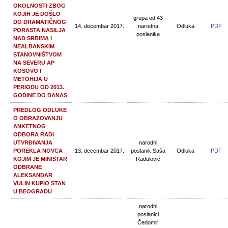
OKOLNOSTI ZBOG
KOJIH JE DOŠLO
grupa od 43
DO DRAMATIČNOG
14. decembar 2017.
narodna
Odluka
PDF
PORASTA NASILJA
poslanika
NAD SRBIMA I
NEALBANSKIM
STANOVNIŠTVOM
NA SEVERU AP
KOSOVO I
METOHIJA U
PERIODU OD 2013.
GODINE DO DANAS
PREDLOG ODLUKE
O OBRAZOVANJU
ANKETNOG
ODBORA RADI
UTVRĐIVANJA
narodni
POREKLA NOVCA
13. decembar 2017.
poslanik Saša
Odluka
PDF
KOJIM JE MINISTAR
Radulović
ODBRANE
ALEKSANDAR
VULIN KUPIO STAN
U BEOGRADU
narodni
poslanici
Čedomir