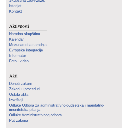
Skupština 1804-2026.
Istorijat
Kontakt
Aktivnosti
Narodna skupština
Kalendar
Međunarodna saradnja
Evropske integracije
Informator
Foto i video
Akti
Doneti zakoni
Zakoni u proceduri
Ostala akta
Izveštaji
Odluke Odbora za administrativno-budžetska i mandatno-
imunitetska pitanja
Odluke Administrativnog odbora
Put zakona