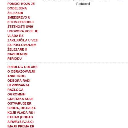
POMOĆI KOJA JE
Radulović
DODELJENA
ŽELEZARI
SMEDEREVO U
ISTOM PERIODU I
ŠTETNOSTI SVIH
UGOVORA KOJE JE
VLADA RS
ZAKLJUČILA U VEZI
SA POSLOVANJEM
ŽELEZARE U
NAVEDENOM
PERIODU
PREDLOG ODLUKE
O OBRAZOVANJU
ANKETNOG
ODBORA RADI
UTVRĐIVANJA
RAZLOGA
OGROMNIH
GUBITAKA KOJE
OSTVARUJE ER
SRBIJA, OBAVEZA
KOJE VLADA RS I
ETIHAD (ETIHAD
AIRWAYS P.J.S.C)
IMAJU PREMA ER