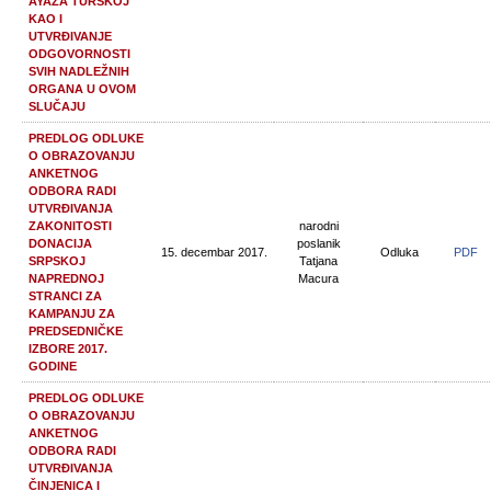
AYAZA TURSKOJ
KAO I
UTVRĐIVANJE
ODGOVORNOSTI
SVIH NADLEŽNIH
ORGANA U OVOM
SLUČAJU
PREDLOG ODLUKE
O OBRAZOVANJU
ANKETNOG
ODBORA RADI
UTVRĐIVANJA
ZAKONITOSTI
narodni
DONACIJA
poslanik
15. decembar 2017.
Odluka
PDF
SRPSKOJ
Tatjana
NAPREDNOJ
Macura
STRANCI ZA
KAMPANJU ZA
PREDSEDNIČKE
IZBORE 2017.
GODINE
PREDLOG ODLUKE
O OBRAZOVANJU
ANKETNOG
ODBORA RADI
UTVRĐIVANJA
ČINJENICA I