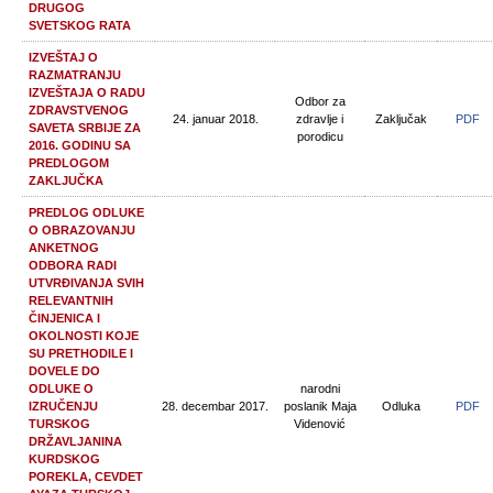
DRUGOG
SVETSKOG RATA
IZVEŠTAJ O
RAZMATRANJU
IZVEŠTAJA O RADU
Odbor za
ZDRAVSTVENOG
24. januar 2018.
zdravlje i
Zaključak
PDF
SAVETA SRBIJE ZA
porodicu
2016. GODINU SA
PREDLOGOM
ZAKLJUČKA
PREDLOG ODLUKE
O OBRAZOVANJU
ANKETNOG
ODBORA RADI
UTVRĐIVANJA SVIH
RELEVANTNIH
ČINJENICA I
OKOLNOSTI KOJE
SU PRETHODILE I
DOVELE DO
ODLUKE O
narodni
IZRUČENJU
28. decembar 2017.
poslanik Maja
Odluka
PDF
TURSKOG
Videnović
DRŽAVLJANINA
KURDSKOG
POREKLA, CEVDET