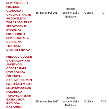
NEPRAVILNOSTI
PRILIKOM
narodni
GLASANJA I
15. novembar 2017.
poslanik Saša
Odluka
PDF
OKOLNOSTI KOJE
Radulović
SU DOVELE DO
TOGA I OBELEŽILE
SPROVOĐENJE
IZBORA ZA
PREDSEDNIKA
REPUBLIKE 2017.
GODINE NA
TERITORIJI
OPŠTINE SJENICA
PREDLOG ODLUKE
O OBRAZOVANJU
ANKETNOG
ODBORA RADI
UTVRĐIVANJA
ČINJENICA I
OKOLNOSTI U VEZI
SA STEČAJEM KOJI
SE SPROVODI NAD
RUDARSKO-
TOPIONIČARSKOM
narodni
BASENU BOR,
15. novembar 2017.
poslanik Saša
Odluka
PDF
RAZLOGA
Radulović
OGROMNIH