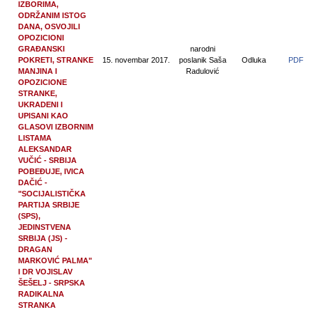
IZBORIMA,
ODRŽANIM ISTOG
DANA, OSVOJILI
OPOZICIONI
GRAĐANSKI
narodni
POKRETI, STRANKE
15. novembar 2017.
poslanik Saša
Odluka
PDF
MANJINA I
Radulović
OPOZICIONE
STRANKE,
UKRADENI I
UPISANI KAO
GLASOVI IZBORNIM
LISTAMA
ALEKSANDAR
VUČIĆ - SRBIJA
POBEĐUJE, IVICA
DAČIĆ -
"SOCIJALISTIČKA
PARTIJA SRBIJE
(SPS),
JEDINSTVENA
SRBIJA (JS) -
DRAGAN
MARKOVIĆ PALMA"
I DR VOJISLAV
ŠEŠELJ - SRPSKA
RADIKALNA
STRANKA