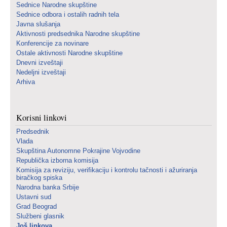
Sednice Narodne skupštine
Sednice odbora i ostalih radnih tela
Javna slušanja
Aktivnosti predsednika Narodne skupštine
Konferencije za novinare
Ostale aktivnosti Narodne skupštine
Dnevni izveštaji
Nedeljni izveštaji
Arhiva
Korisni linkovi
Predsednik
Vlada
Skupština Autonomne Pokrajine Vojvodine
Republička izborna komisija
Komisija za reviziju, verifikaciju i kontrolu tačnosti i ažuriranja
biračkog spiska
Narodna banka Srbije
Ustavni sud
Grad Beograd
Službeni glasnik
Još linkova...