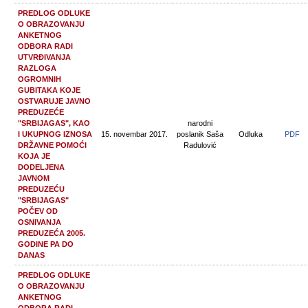
PREDLOG ODLUKE
O OBRAZOVANJU
ANKETNOG
ODBORA RADI
UTVRĐIVANJA
RAZLOGA
OGROMNIH
GUBITAKA KOJE
OSTVARUJE JAVNO
PREDUZEĆE
"SRBIJAGAS", KAO
narodni
I UKUPNOG IZNOSA
15. novembar 2017.
poslanik Saša
Odluka
PDF
DRŽAVNE POMOĆI
Radulović
KOJA JE
DODELJENA
JAVNOM
PREDUZEĆU
"SRBIJAGAS"
POČEV OD
OSNIVANJA
PREDUZEĆA 2005.
GODINE PA DO
DANAS
PREDLOG ODLUKE
O OBRAZOVANJU
ANKETNOG