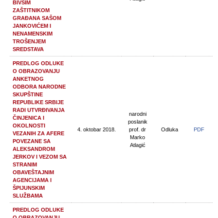
BIVŠIM
ZAŠTITNIKOM
GRAĐANA SAŠOM
JANKOVIĆEM I
NENAMENSKIM
TROŠENJEM
SREDSTAVA
PREDLOG ODLUKE
O OBRAZOVANJU
ANKETNOG
ODBORA NARODNE
SKUPŠTINE
REPUBLIKE SRBIJE
RADI UTVRĐIVANJA
narodni
ČINJENICA I
poslanik
OKOLNOSTI
4. oktobar 2018.
prof. dr
Odluka
PDF
VEZANIH ZA AFERE
Marko
POVEZANE SA
Atlagić
ALEKSANDROM
JERKOV I VEZOM SA
STRANIM
OBAVEŠTAJNIM
AGENCIJAMA I
ŠPIJUNSKIM
SLUŽBAMA
PREDLOG ODLUKE
O OBRAZOVANJU