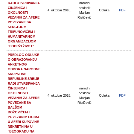
RADI UTVRĐIVANJA
narodni
ČINJENICA I
poslanik
4. oktobar 2018.
Odluka
PDF
OKOLNOSTI
Marijan
VEZANIH ZA AFERE
Rističević
POVEZANE SA
SERGEJOM
TRIFUNOVIĆEM I
HUMANITARNOM
ORGANIZACIJOM
"PODRŽI ŽIVOT"
PREDLOG ODLUKE
O OBRAZOVANJU
ANKETNOG
ODBORA NARODNE
SKUPŠTINE
REPUBLIKE SRBIJE
RADI UTVRĐIVANJA
ČINJENICA I
narodni
OKOLNOSTI
poslanik
4. oktobar 2018.
Odluka
PDF
VEZANIH ZA AFERE
Marijan
POVEZANE SA
Rističević
BALŠOM
BOŽOVIĆEM I
POVEZANIM LICIMA
U AFERI KUPOVINE
NEKRETNINA U
"BEOGRADU NA