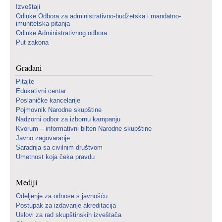
Izveštaji
Odluke Odbora za administrativno-budžetska i mandatno-
imunitetska pitanja
Odluke Administrativnog odbora
Put zakona
Građani
Pitajte
Edukativni centar
Poslaničke kancelarije
Pojmovnik Narodne skupštine
Nadzorni odbor za izbornu kampanju
Kvorum – informativni bilten Narodne skupštine
Javno zagovaranje
Saradnja sa civilnim društvom
Umetnost koja čeka pravdu
Mediji
Odeljenje za odnose s javnošću
Postupak za izdavanje akreditacija
Uslovi za rad skupštinskih izveštača