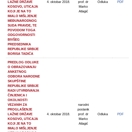
LAŽNE DRŽAVE
4. oktobar 2018.
prof. dr
Odluka
PDF
KOSOVO, UTICAJA
Marko
KOJI JE NA TO
Atlagić
IMALO MIŠLJENJE
MEĐUNARODNOG
SUDA PRAVDE, TE
POVODOM TOGA
ODGOVORNOSTI
BIVŠEG
PREDSEDNIKA
REPUBLIKE SRBIJE
BORISA TADIĆA
PREDLOG ODLUKE
O OBRAZOVANJU
ANKETNOG
ODBORA NARODNE
SKUPŠTINE
REPUBLIKE SRBIJE
RADI UTVRĐIVANJA
ČINJENICA I
OKOLNOSTI
VEZANIH ZA
narodni
PROGLAŠENJE
poslanik
LAŽNE DRŽAVE
4. oktobar 2018.
prof. dr
Odluka
PDF
KOSOVO, UTICAJA
Marko
KOJI JE NA TO
Atlagić
IMALO MIŠLJENJE