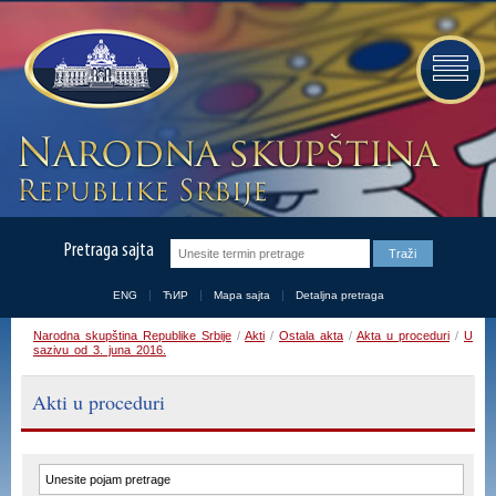
Pretraga sajta
ENG
ЋИР
Mapa sajta
Detaljna pretraga
Narodna skupština Republike Srbije
/
Akti
/
Ostala akta
/
Akta u proceduri
/
U
sazivu od 3. juna 2016.
Akti u proceduri