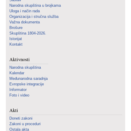
Narodna skupština u brojkama
Uloga i način rada
Organizacija i stručna služba
Važna dokumenta
Brošure
Skupština 1804-2026.
Istorijat
Kontakt
Aktivnosti
Narodna skupština
Kalendar
Međunarodna saradnja
Evropske integracije
Informator
Foto i video
Akti
Doneti zakoni
Zakoni u proceduri
Ostala akta