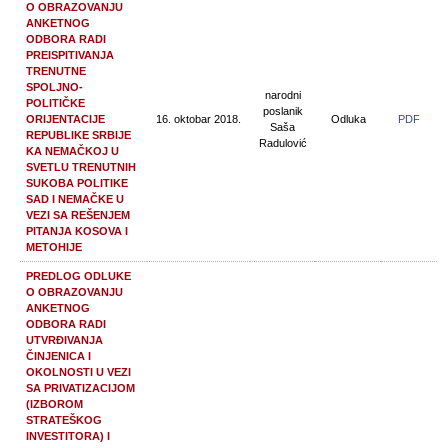
O OBRAZOVANJU
ANKETNOG
ODBORA RADI
PREISPITIVANJA
TRENUTNE
SPOLJNO-
narodni
POLITIČKE
poslanik
ORIJENTACIJE
16. oktobar 2018.
Odluka
PDF
Saša
REPUBLIKE SRBIJE
Radulović
KA NEMAČKOJ U
SVETLU TRENUTNIH
SUKOBA POLITIKE
SAD I NEMAČKE U
VEZI SA REŠENJEM
PITANJA KOSOVA I
METOHIJE
PREDLOG ODLUKE
O OBRAZOVANJU
ANKETNOG
ODBORA RADI
UTVRĐIVANJA
ČINJENICA I
OKOLNOSTI U VEZI
SA PRIVATIZACIJOM
(IZBOROM
STRATEŠKOG
INVESTITORA) I