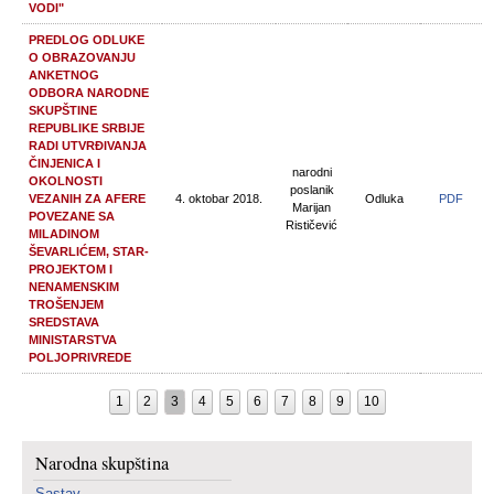
VODI"
PREDLOG ODLUKE
O OBRAZOVANJU
ANKETNOG
ODBORA NARODNE
SKUPŠTINE
REPUBLIKE SRBIJE
RADI UTVRĐIVANJA
ČINJENICA I
narodni
OKOLNOSTI
poslanik
VEZANIH ZA AFERE
4. oktobar 2018.
Odluka
PDF
Marijan
POVEZANE SA
Rističević
MILADINOM
ŠEVARLIĆEM, STAR-
PROJEKTOM I
NENAMENSKIM
TROŠENJEM
SREDSTAVA
MINISTARSTVA
POLJOPRIVREDE
1
2
3
4
5
6
7
8
9
10
Narodna skupština
Sastav