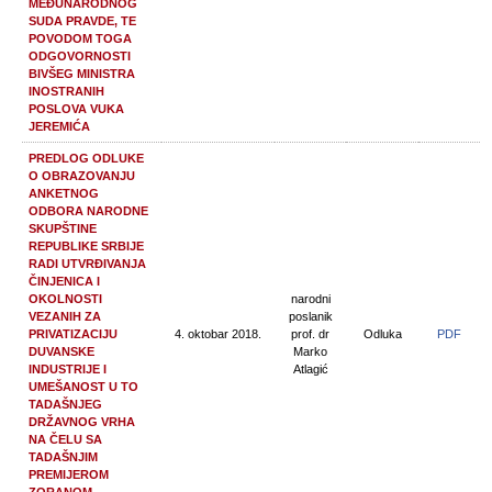
MEĐUNARODNOG
SUDA PRAVDE, TE
POVODOM TOGA
ODGOVORNOSTI
BIVŠEG MINISTRA
INOSTRANIH
POSLOVA VUKA
JEREMIĆA
PREDLOG ODLUKE
O OBRAZOVANJU
ANKETNOG
ODBORA NARODNE
SKUPŠTINE
REPUBLIKE SRBIJE
RADI UTVRĐIVANJA
ČINJENICA I
OKOLNOSTI
narodni
VEZANIH ZA
poslanik
PRIVATIZACIJU
4. oktobar 2018.
prof. dr
Odluka
PDF
DUVANSKE
Marko
INDUSTRIJE I
Atlagić
UMEŠANOST U TO
TADAŠNJEG
DRŽAVNOG VRHA
NA ČELU SA
TADAŠNJIM
PREMIJEROM