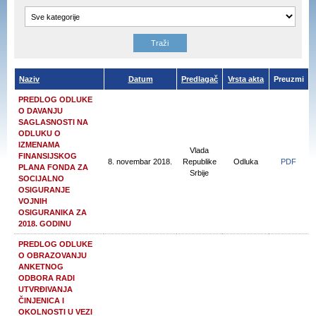
Naziv
Datum
Predlagač
Vrsta akta
Preuzmi
PREDLOG ODLUKE
O DAVANJU
SAGLASNOSTI NA
ODLUKU O
IZMENAMA
Vlada
FINANSIJSKOG
8. novembar 2018.
Republike
Odluka
PDF
PLANA FONDA ZA
Srbije
SOCIJALNO
OSIGURANJE
VOJNIH
OSIGURANIKA ZA
2018. GODINU
PREDLOG ODLUKE
O OBRAZOVANJU
ANKETNOG
ODBORA RADI
UTVRĐIVANJA
ČINJENICA I
OKOLNOSTI U VEZI