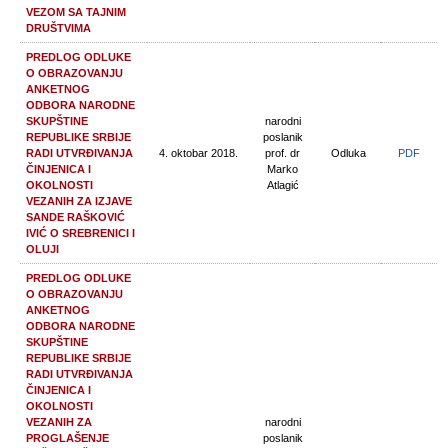
VEZOM SA TAJNIM
DRUŠTVIMA
PREDLOG ODLUKE
O OBRAZOVANJU
ANKETNOG
ODBORA NARODNE
SKUPŠTINE
narodni
REPUBLIKE SRBIJE
poslanik
RADI UTVRĐIVANJA
4. oktobar 2018.
prof. dr
Odluka
PDF
ČINJENICA I
Marko
OKOLNOSTI
Atlagić
VEZANIH ZA IZJAVE
SANDE RAŠKOVIĆ
IVIĆ O SREBRENICI I
OLUJI
PREDLOG ODLUKE
O OBRAZOVANJU
ANKETNOG
ODBORA NARODNE
SKUPŠTINE
REPUBLIKE SRBIJE
RADI UTVRĐIVANJA
ČINJENICA I
OKOLNOSTI
VEZANIH ZA
narodni
PROGLAŠENJE
poslanik