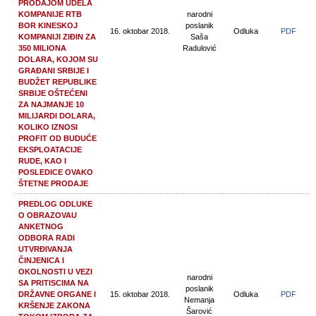
PRODAJOM UDELA
KOMPANIJE RTB
narodni
BOR KINESKOJ
poslanik
16. oktobar 2018.
Odluka
PDF
KOMPANIJI ZIĐIN ZA
Saša
350 MILIONA
Radulović
DOLARA, KOJOM SU
GRAĐANI SRBIJE I
BUDŽET REPUBLIKE
SRBIJE OŠTEĆENI
ZA NAJMANJE 10
MILIJARDI DOLARA,
KOLIKO IZNOSI
PROFIT OD BUDUĆE
EKSPLOATACIJE
RUDE, KAO I
POSLEDICE OVAKO
ŠTETNE PRODAJE
PREDLOG ODLUKE
O OBRAZOVAU
ANKETNOG
ODBORA RADI
UTVRĐIVANJA
ČINJENICA I
OKOLNOSTI U VEZI
narodni
SA PRITISCIMA NA
poslanik
DRŽAVNE ORGANE I
15. oktobar 2018.
Odluka
PDF
Nemanja
KRŠENJE ZAKONA
Šarović