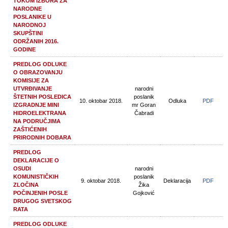
TOKOM IZBORA ZA
NARODNE
POSLANIKE U
NARODNOJ
SKUPŠTINI
ODRŽANIH 2016.
GODINE
PREDLOG ODLUKE
O OBRAZOVANJU
KOMISIJE ZA
UTVRĐIVANJE
narodni
ŠTETNIH POSLEDICA
poslanik
10. oktobar 2018.
Odluka
PDF
IZGRADNJE MINI
mr Goran
HIDROELEKTRANA
Čabradi
NA PODRUČJIMA
ZAŠTIĆENIH
PRIRODNIH DOBARA
PREDLOG
DEKLARACIJE O
OSUDI
narodni
KOMUNISTIČKIH
poslanik
9. oktobar 2018.
Deklaracija
PDF
ZLOČINA
Žika
POČINJENIH POSLE
Gojković
DRUGOG SVETSKOG
RATA
PREDLOG ODLUKE