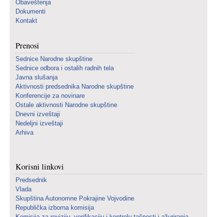
Obaveštenja
Dokumenti
Kontakt
Prenosi
Sednice Narodne skupštine
Sednice odbora i ostalih radnih tela
Javna slušanja
Aktivnosti predsednika Narodne skupštine
Konferencije za novinare
Ostale aktivnosti Narodne skupštine
Dnevni izveštaji
Nedeljni izveštaji
Arhiva
Korisni linkovi
Predsednik
Vlada
Skupština Autonomne Pokrajine Vojvodine
Republička izborna komisija
Komisija za reviziju, verifikaciju i kontrolu tačnosti i ažuriranja