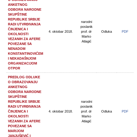
ANKETNOG
ODBORA NARODNE
SKUPŠTINE
REPUBLIKE SRBIJE
narodni
RADI UTVRĐIVANJA
poslanik
ČINJENICA I
4. oktobar 2018.
prof. dr
Odluka
PDF
OKOLNOSTI
Marko
VEZANIH ZA AFERE
Atlagić
POVEZANE SA
NENADOM
KONSTANTINOVIĆEM
I NEKADAŠNJOM
ORGANIZACIJOM
OTPOR
PREDLOG ODLUKE
O OBRAZOVANJU
ANKETNOG
ODBORA NARODNE
SKUPŠTINE
REPUBLIKE SRBIJE
narodni
RADI UTVRĐIVANJA
poslanik
ČINJENICA I
4. oktobar 2018.
prof. dr
Odluka
PDF
OKOLNOSTI
Marko
VEZANIH ZA AFERE
Atlagić
POVEZANE SA
MARIJOM
JANJUŠEVIĆ I