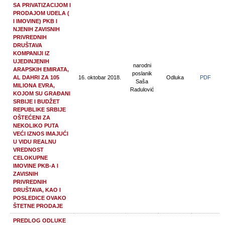
SA PRIVATIZACIJOM I
PRODAJOM UDELA (
I IMOVINE) PKB I
NJENIH ZAVISNIH
PRIVREDNIH
DRUŠTAVA
KOMPANIJI IZ
UJEDINJENIH
narodni
ARAPSKIH EMIRATA,
poslanik
AL DAHRI ZA 105
16. oktobar 2018.
Odluka
PDF
Saša
MILIONA EVRA,
Radulović
KOJOM SU GRAĐANI
SRBIJE I BUDŽET
REPUBLIKE SRBIJE
OŠTEĆENI ZA
NEKOLIKO PUTA
VEĆI IZNOS IMAJUĆI
U VIDU REALNU
VREDNOST
CELOKUPNE
IMOVINE PKB-A I
ZAVISNIH
PRIVREDNIH
DRUŠTAVA, KAO I
POSLEDICE OVAKO
ŠTETNE PRODAJE
PREDLOG ODLUKE