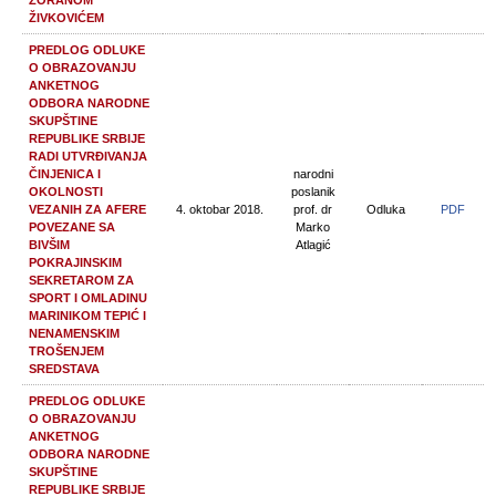
ZORANOM
ŽIVKOVIĆEM
PREDLOG ODLUKE
O OBRAZOVANJU
ANKETNOG
ODBORA NARODNE
SKUPŠTINE
REPUBLIKE SRBIJE
RADI UTVRĐIVANJA
ČINJENICA I
narodni
OKOLNOSTI
poslanik
VEZANIH ZA AFERE
4. oktobar 2018.
prof. dr
Odluka
PDF
POVEZANE SA
Marko
BIVŠIM
Atlagić
POKRAJINSKIM
SEKRETAROM ZA
SPORT I OMLADINU
MARINIKOM TEPIĆ I
NENAMENSKIM
TROŠENJEM
SREDSTAVA
PREDLOG ODLUKE
O OBRAZOVANJU
ANKETNOG
ODBORA NARODNE
SKUPŠTINE
REPUBLIKE SRBIJE