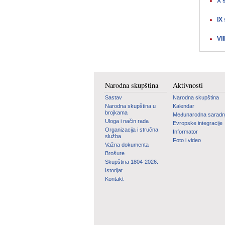
X 
IX
VI
Narodna skupština
Aktivnosti
Sastav
Narodna skupština
Narodna skupština u
Kalendar
brojkama
Međunarodna saradn
Uloga i način rada
Evropske integracije
Organizacija i stručna
Informator
služba
Foto i video
Važna dokumenta
Brošure
Skupština 1804-2026.
Istorijat
Kontakt