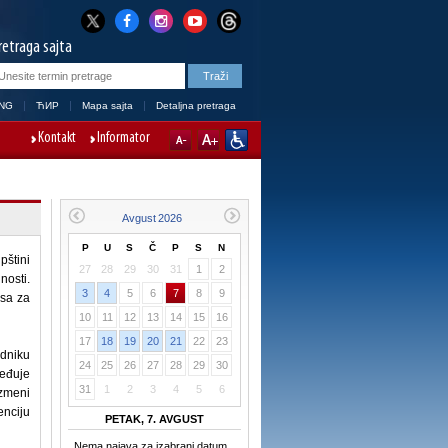
retraga sajta
NG
ЋИР
Mapa sajta
Detaljna pretraga
Kontakt
Informator
P
U
S
Č
P
S
N
pštini
27
28
29
30
31
1
2
nosti.
3
4
5
6
7
8
9
esa za
10
11
12
13
14
15
16
17
18
19
20
21
22
23
edniku
24
25
26
27
28
29
30
eđuje
31
1
2
3
4
5
6
azmeni
enciju
PETAK, 7. AVGUST
Nema najava za izabrani datum