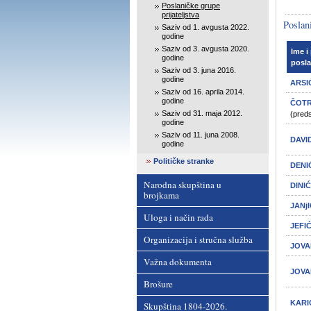
Poslaničke grupe
prijateljstva
Poslani
Saziv od 1. avgusta 2022.
godine
Saziv od 3. avgusta 2020.
Ime i
godine
posla
Saziv od 3. juna 2016.
godine
ARSI
Saziv od 16. aprila 2014.
godine
ČOTR
Saziv od 31. maja 2012.
(pred
godine
Saziv od 11. juna 2008.
DAVI
godine
Političke stranke
DENI
Narodna skupština u
DINI
brojkama
JANj
Uloga i način rada
JEFI
Organizacija i stručna služba
JOVA
Važna dokumenta
JOVA
Brošure
KARI
Skupština 1804-2026.