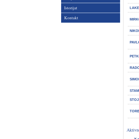
Istorijat
LAKE
Kontakt
MIRK
NIKO
PAVL
PETK
RADO
SIMO
STAM
STOJ
TORB
Aktivn