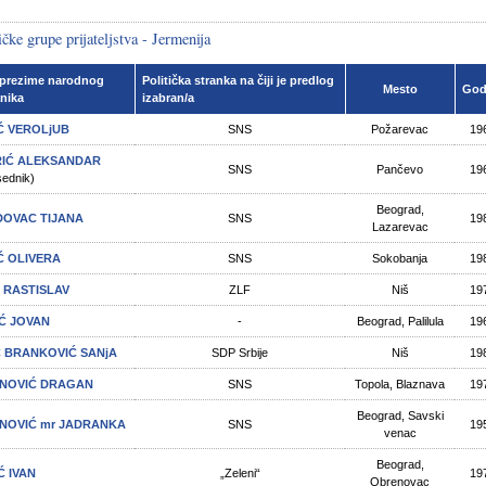
čke grupe prijateljstva - Jermenija
 prezime narodnog
Politička stranka na čiji je predlog
Mesto
God
nika
izabran/a
Ć VEROLjUB
SNS
Požarevac
19
IĆ ALEKSANDAR
SNS
Pančevo
19
sednik)
Beograd,
DOVAC TIJANA
SNS
19
Lazarevac
Ć OLIVERA
SNS
Sokobanja
19
Ć RASTISLAV
ZLF
Niš
19
IĆ JOVAN
-
Beograd, Palilula
19
Ć BRANKOVIĆ SANjA
SDP Srbije
Niš
19
NOVIĆ DRAGAN
SNS
Topola, Blaznava
19
Beograd, Savski
NOVIĆ mr JADRANKA
SNS
19
venac
Beograd,
Ć IVAN
„Zeleni“
19
Obrenovac