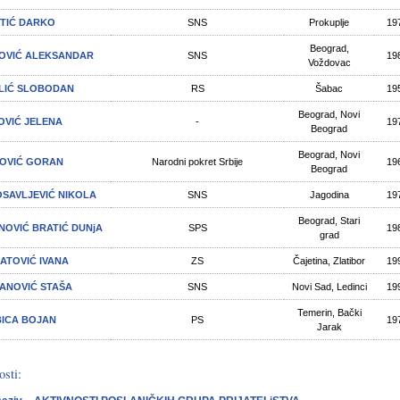
TIĆ DARKO
SNS
Prokuplje
19
Beograd,
OVIĆ ALEKSANDAR
SNS
19
Voždovac
LIĆ SLOBODAN
RS
Šabac
19
Beograd, Novi
OVIĆ JELENA
-
19
Beograd
Beograd, Novi
OVIĆ GORAN
Narodni pokret Srbije
19
Beograd
SAVLJEVIĆ NIKOLA
SNS
Jagodina
19
Beograd, Stari
NOVIĆ BRATIĆ DUNjA
SPS
19
grad
ATOVIĆ IVANA
ZS
Čajetina, Zlatibor
19
ANOVIĆ STAŠA
SNS
Novi Sad, Ledinci
19
Temerin, Bački
ICA BOJAN
PS
19
Jarak
osti: