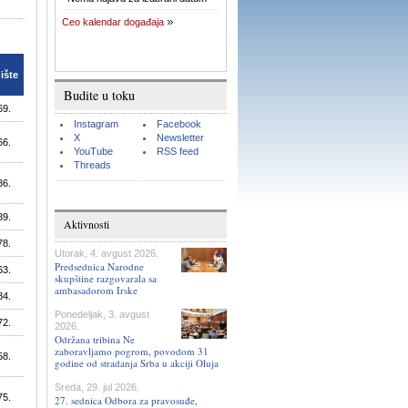
Ceo kalendar događaja
ište
Budite u toku
69.
Instagram
Facebook
X
Newsletter
66.
YouTube
RSS feed
Threads
86.
89.
Aktivnosti
78.
Utorak, 4. avgust 2026.
Predsednica Narodne
63.
skupštine razgovarala sa
ambasadorom Irske
84.
Ponedeljak, 3. avgust
72.
2026.
Održana tribina Ne
zaboravljamo pogrom, povodom 31
58.
godine od stradanja Srba u akciji Oluja
Sreda, 29. jul 2026.
75.
27. sednica Odbora za pravosuđe,