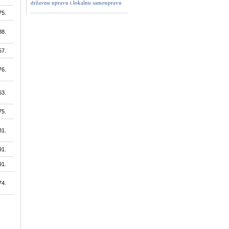
državnu upravu i lokalnu samoupravu
75.
88.
57.
76.
63.
75.
81.
91.
91.
74.