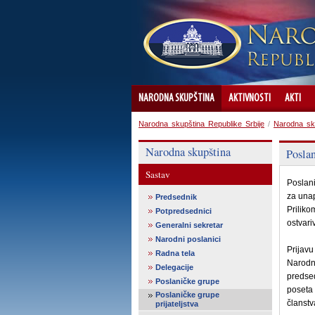
NARODNA SKUPŠTINA
AKTIVNOSTI
AKTI
Narodna skupština Republike Srbije
/
Narodna sk
Narodna skupština
Poslan
Sastav
Poslani
za unap
Predsednik
Priliko
Potpredsednici
ostvari
Generalni sekretar
Narodni poslanici
Prijavu
Radna tela
Narodn
Delegacije
predsed
Poslaničke grupe
poseta 
Poslaničke grupe
članstv
prijateljstva