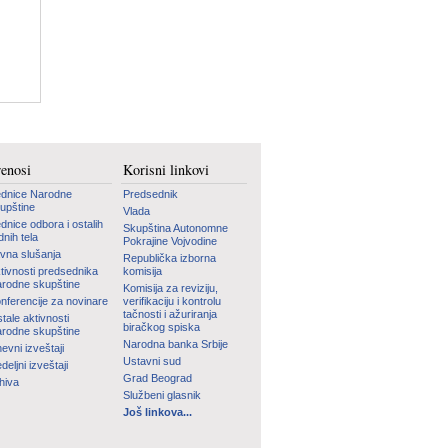
renosi
Korisni linkovi
dnice Narodne
Predsednik
upštine
Vlada
dnice odbora i ostalih
Skupština Autonomne
dnih tela
Pokrajine Vojvodine
vna slušanja
Republička izborna
tivnosti predsednika
komisija
rodne skupštine
Komisija za reviziju,
nferencije za novinare
verifikaciju i kontrolu
tačnosti i ažuriranja
tale aktivnosti
biračkog spiska
rodne skupštine
Narodna banka Srbije
evni izveštaji
Ustavni sud
deljni izveštaji
Grad Beograd
hiva
Službeni glasnik
Još linkova...