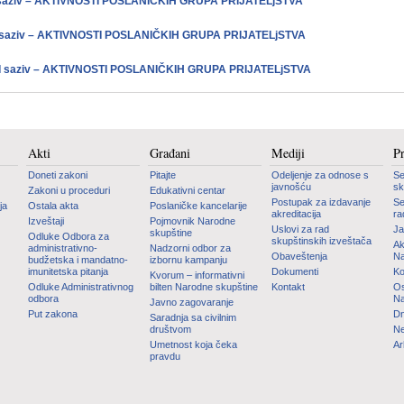
saziv – AKTIVNOSTI POSLANIČKIH GRUPA PRIJATELjSTVA
 saziv – AKTIVNOSTI POSLANIČKIH GRUPA PRIJATELjSTVA
II saziv – AKTIVNOSTI POSLANIČKIH GRUPA PRIJATELjSTVA
Akti
Građani
Mediji
P
Doneti zakoni
Pitajte
Odeljenje za odnose s
Se
javnošću
sk
Zakoni u proceduri
Edukativni centar
Postupak za izdavanje
Se
ja
Ostala akta
Poslaničke kancelarije
akreditacija
ra
Izveštaji
Pojmovnik Narodne
Uslovi za rad
Ja
skupštine
Odluke Odbora za
skupštinskih izveštača
Ak
administrativno-
Nadzorni odbor za
Obaveštenja
Na
budžetska i mandatno-
izbornu kampanju
imunitetska pitanja
Dokumenti
Ko
Kvorum – informativni
Odluke Administrativnog
bilten Narodne skupštine
Kontakt
Os
odbora
Na
Javno zagovaranje
Put zakona
Dn
Saradnja sa civilnim
društvom
Ne
Umetnost koja čeka
Ar
pravdu