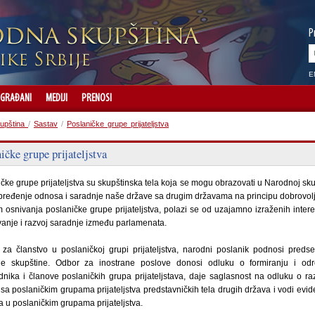
P
E
GRAĐANI
MEDIJI
PRENOSI
upština
/
Sastav
/
Poslaničke grupe prijateljstva
ičke grupe prijateljstva
čke grupe prijateljstva su skupštinska tela koja se mogu obrazovati u Narodnoj sku
ređenje odnosa i saradnje naše države sa drugim državama na principu dobrovolj
m osnivanja poslaničke grupe prijateljstva, polazi se od uzajamno izraženih inter
vanje i razvoj saradnje između parlamenata.
 za članstvo u poslaničkoj grupi prijateljstva, narodni poslanik podnosi preds
e skupštine. Odbor za inostrane poslove donosi odluku o formiranju i odr
nika i članove poslaničkih grupa prijateljstava, daje saglasnost na odluku o r
sa poslaničkim grupama prijateljstva predstavničkih tela drugih država i vodi evid
a u poslaničkim grupama prijateljstva.