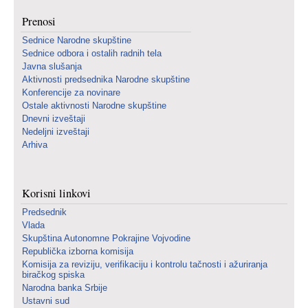
Prenosi
Sednice Narodne skupštine
Sednice odbora i ostalih radnih tela
Javna slušanja
Aktivnosti predsednika Narodne skupštine
Konferencije za novinare
Ostale aktivnosti Narodne skupštine
Dnevni izveštaji
Nedeljni izveštaji
Arhiva
Korisni linkovi
Predsednik
Vlada
Skupština Autonomne Pokrajine Vojvodine
Republička izborna komisija
Komisija za reviziju, verifikaciju i kontrolu tačnosti i ažuriranja
biračkog spiska
Narodna banka Srbije
Ustavni sud