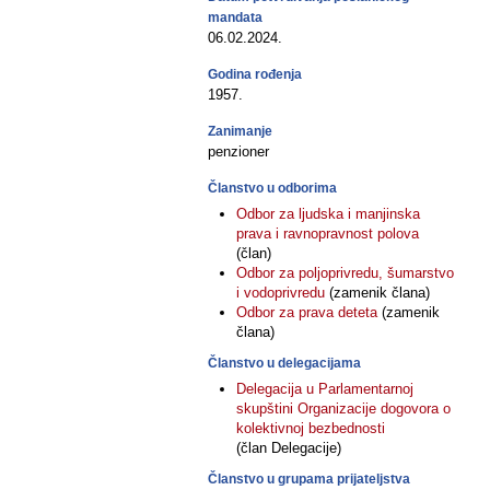
mandata
06.02.2024.
Godina rođenja
1957.
Zanimanje
penzioner
Članstvo u odborima
Odbor za ljudska i manjinska
prava i ravnopravnost polova
(član)
Odbor za poljoprivredu, šumarstvo
i vodoprivredu
(zamenik člana)
Odbor za prava deteta
(zamenik
člana)
Članstvo u delegacijama
Delegacija u Parlamentarnoj
skupštini Organizacije dogovora o
kolektivnoj bezbednosti
(član Delegacije)
Članstvo u grupama prijateljstva