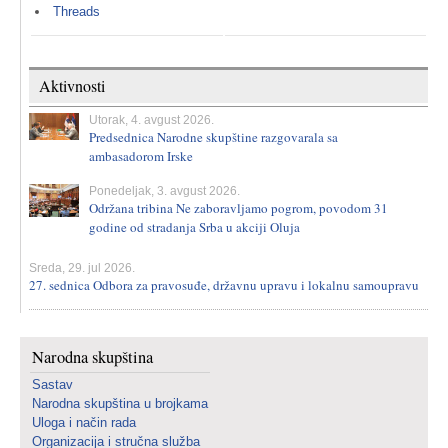
Threads
Aktivnosti
Utorak, 4. avgust 2026.
Predsednica Narodne skupštine razgovarala sa
ambasadorom Irske
Ponedeljak, 3. avgust 2026.
Održana tribina Ne zaboravljamo pogrom, povodom 31
godine od stradanja Srba u akciji Oluja
Sreda, 29. jul 2026.
27. sednica Odbora za pravosuđe, državnu upravu i lokalnu samoupravu
Narodna skupština
Sastav
Narodna skupština u brojkama
Uloga i način rada
Organizacija i stručna služba