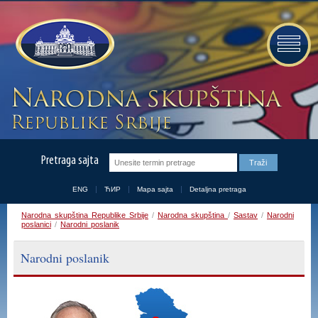
Pretraga sajta
ENG
ЋИР
Mapa sajta
Detaljna pretraga
Narodna skupština Republike Srbije
/
Narodna skupština
/
Sastav
/
Narodni
poslanici
/
Narodni poslanik
Narodni poslanik