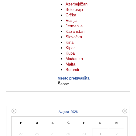
Azerbejdžan
Belorusija
Grčka
Rusija
Jermenija
Kazahstan
Slovačka
Kina
Kipar
Kuba
Mađarska
Malta
Burundi
Mesto prebivališta
Šabac
P
U
S
Č
P
S
N
27
28
29
30
31
1
2