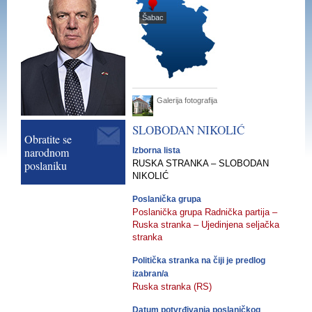
Šabac
Galerija fotografija
SLOBODAN
NIKOLIĆ
Obratite se
narodnom
Izborna lista
poslaniku
RUSKA STRANKA – SLOBODAN
NIKOLIĆ
Poslanička grupa
Poslanička grupa Radnička partija –
Ruska stranka – Ujedinjena seljačka
stranka
Politička stranka na čiji je predlog
izabran/a
Ruska stranka (RS)
Datum potvrđivanja poslaničkog