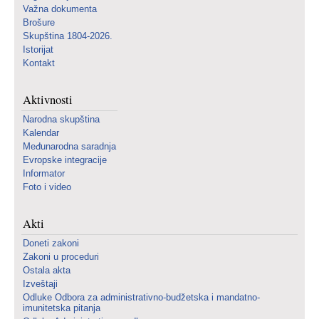
Važna dokumenta
Brošure
Skupština 1804-2026.
Istorijat
Kontakt
Aktivnosti
Narodna skupština
Kalendar
Međunarodna saradnja
Evropske integracije
Informator
Foto i video
Akti
Doneti zakoni
Zakoni u proceduri
Ostala akta
Izveštaji
Odluke Odbora za administrativno-budžetska i mandatno-
imunitetska pitanja