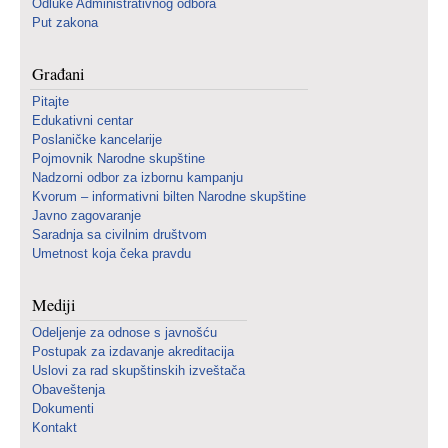
Odluke Administrativnog odbora
Put zakona
Građani
Pitajte
Edukativni centar
Poslaničke kancelarije
Pojmovnik Narodne skupštine
Nadzorni odbor za izbornu kampanju
Kvorum – informativni bilten Narodne skupštine
Javno zagovaranje
Saradnja sa civilnim društvom
Umetnost koja čeka pravdu
Mediji
Odeljenje za odnose s javnošću
Postupak za izdavanje akreditacija
Uslovi za rad skupštinskih izveštača
Obaveštenja
Dokumenti
Kontakt