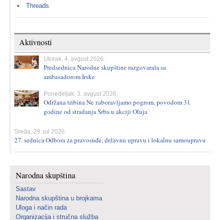
Threads
Aktivnosti
Utorak, 4. avgust 2026.
Predsednica Narodne skupštine razgovarala sa
ambasadorom Irske
Ponedeljak, 3. avgust 2026.
Održana tribina Ne zaboravljamo pogrom, povodom 31
godine od stradanja Srba u akciji Oluja
Sreda, 29. jul 2026.
27. sednica Odbora za pravosuđe, državnu upravu i lokalnu samoupravu
Narodna skupština
Sastav
Narodna skupština u brojkama
Uloga i način rada
Organizacija i stručna služba