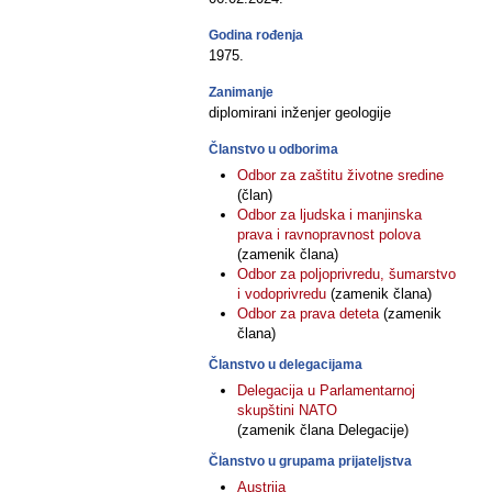
Godina rođenja
1975.
Zanimanje
diplomirani inženjer geologije
Članstvo u odborima
Odbor za zaštitu životne sredine
(član)
Odbor za ljudska i manjinska
prava i ravnopravnost polova
(zamenik člana)
Odbor za poljoprivredu, šumarstvo
i vodoprivredu
(zamenik člana)
Odbor za prava deteta
(zamenik
člana)
Članstvo u delegacijama
Delegacija u Parlamentarnoj
skupštini NATO
(zamenik člana Delegacije)
Članstvo u grupama prijateljstva
Austrija