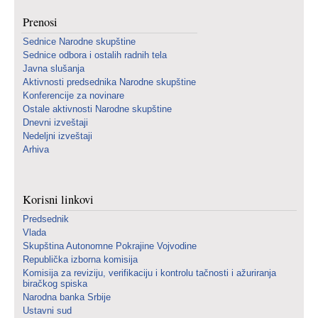
Prenosi
Sednice Narodne skupštine
Sednice odbora i ostalih radnih tela
Javna slušanja
Aktivnosti predsednika Narodne skupštine
Konferencije za novinare
Ostale aktivnosti Narodne skupštine
Dnevni izveštaji
Nedeljni izveštaji
Arhiva
Korisni linkovi
Predsednik
Vlada
Skupština Autonomne Pokrajine Vojvodine
Republička izborna komisija
Komisija za reviziju, verifikaciju i kontrolu tačnosti i ažuriranja
biračkog spiska
Narodna banka Srbije
Ustavni sud