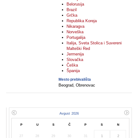
Belorusija
Brazil
Grčka
Republika Koreja
Nikaragva
Norveška
Portugalija
Italija, Sveta Stolica i Suvereni
Malteški Red
Jermenija
Slovačka
Češka
Španija
Mesto prebivališta
Beograd, Obrenovac
P
U
S
Č
P
S
N
27
28
29
30
31
1
2