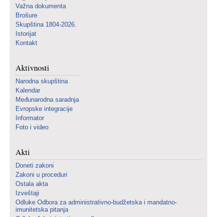
Važna dokumenta
Brošure
Skupština 1804-2026.
Istorijat
Kontakt
Aktivnosti
Narodna skupština
Kalendar
Međunarodna saradnja
Evropske integracije
Informator
Foto i video
Akti
Doneti zakoni
Zakoni u proceduri
Ostala akta
Izveštaji
Odluke Odbora za administrativno-budžetska i mandatno-
imunitetska pitanja