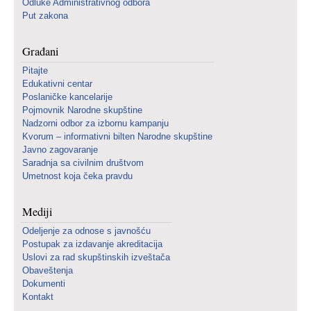
Odluke Administrativnog odbora
Put zakona
Građani
Pitajte
Edukativni centar
Poslaničke kancelarije
Pojmovnik Narodne skupštine
Nadzorni odbor za izbornu kampanju
Kvorum – informativni bilten Narodne skupštine
Javno zagovaranje
Saradnja sa civilnim društvom
Umetnost koja čeka pravdu
Mediji
Odeljenje za odnose s javnošću
Postupak za izdavanje akreditacija
Uslovi za rad skupštinskih izveštača
Obaveštenja
Dokumenti
Kontakt