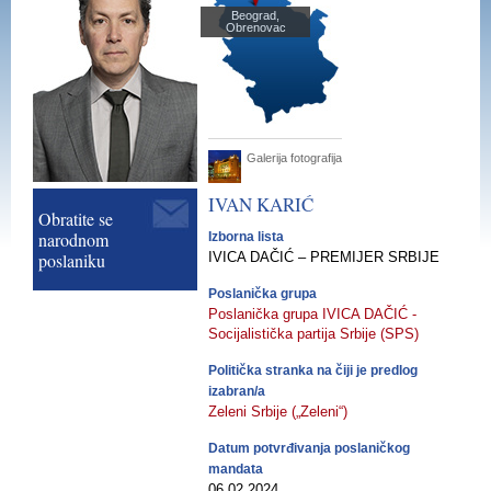
Beograd,
Obrenovac
Galerija fotografija
IVAN
KARIĆ
Obratite se
narodnom
Izborna lista
poslaniku
IVICA DAČIĆ – PREMIJER SRBIJE
Poslanička grupa
Poslanička grupa IVICA DAČIĆ -
Socijalistička partija Srbije (SPS)
Politička stranka na čiji je predlog
izabran/a
Zeleni Srbije („Zeleni“)
Datum potvrđivanja poslaničkog
mandata
06.02.2024.