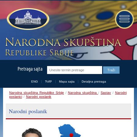
Pretraga sajta
ENG
ЋИР
Mapa sajta
Detaljna pretraga
Narodna skupština Republike Srbije
/
Narodna skupština
/
Sastav
/
Narodni
poslanici
/
Narodni poslanik
Narodni poslanik