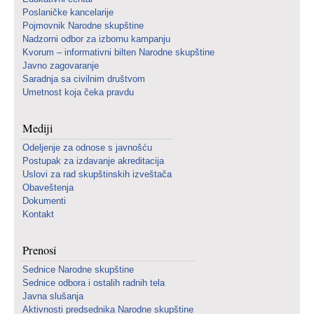
Poslaničke kancelarije
Pojmovnik Narodne skupštine
Nadzorni odbor za izbornu kampanju
Kvorum – informativni bilten Narodne skupštine
Javno zagovaranje
Saradnja sa civilnim društvom
Umetnost koja čeka pravdu
Mediji
Odeljenje za odnose s javnošću
Postupak za izdavanje akreditacija
Uslovi za rad skupštinskih izveštača
Obaveštenja
Dokumenti
Kontakt
Prenosi
Sednice Narodne skupštine
Sednice odbora i ostalih radnih tela
Javna slušanja
Aktivnosti predsednika Narodne skupštine