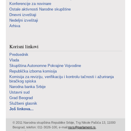
Konferencije za novinare
Ostale aktivnosti Narodne skupštine
Dnevni izveštaji
Nedeljni izveštaji
Arhiva
Korisni linkovi
Predsednik
Vlada
Skupština Autonomne Pokrajine Vojvodine
Republička izborna komisija
Komisija za reviziju, verifikaciju i kontrolu tačnosti i ažuriranja
biračkog spiska
Narodna banka Srbije
Ustavni sud
Grad Beograd
Službeni glasnik
Još linkova...
© 2011 Narodna skupština Republike Srbije, Trg Nikole Pašića 13, 11000
Beograd, telefon: 011-3026-100, e-mail:
nsrs@parlament.rs
,