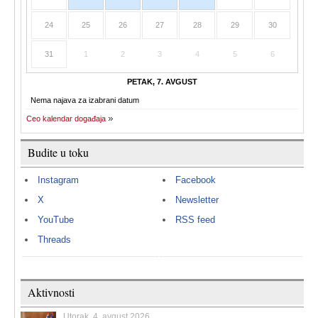
24
25
26
27
28
29
30
31
1
2
3
4
5
6
PETAK, 7. AVGUST
Nema najava za izabrani datum
Ceo kalendar događaja
Budite u toku
Instagram
Facebook
X
Newsletter
YouTube
RSS feed
Threads
Aktivnosti
Utorak, 4. avgust 2026.