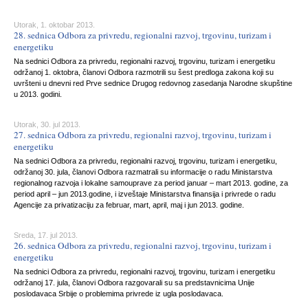
Utorak, 1. oktobar 2013.
28. sednica Odbora za privredu, regionalni razvoj, trgovinu, turizam i
energetiku
Na sednici Odbora za privredu, regionalni razvoj, trgovinu, turizam i energetiku
održanoj 1. oktobra, članovi Odbora razmotrili su šest predloga zakona koji su
uvršteni u dnevni red Prve sednice Drugog redovnog zasedanja Narodne skupštine
u 2013. godini.
Utorak, 30. jul 2013.
27. sednica Odbora za privredu, regionalni razvoj, trgovinu, turizam i
energetiku
Na sednici Odbora za privredu, regionalni razvoj, trgovinu, turizam i energetiku,
održanoj 30. jula, članovi Odbora razmatrali su informacije o radu Ministarstva
regionalnog razvoja i lokalne samouprave za period januar – mart 2013. godine, za
period april – jun 2013.godine, i izveštaje Ministarstva finansija i privrede o radu
Agencije za privatizaciju za februar, mart, april, maj i jun 2013. godine.
Sreda, 17. jul 2013.
26. sednica Odbora za privredu, regionalni razvoj, trgovinu, turizam i
energetiku
Na sednici Odbora za privredu, regionalni razvoj, trgovinu, turizam i energetiku
održanoj 17. jula, članovi Odbora razgovarali su sa predstavnicima Unije
poslodavaca Srbije o problemima privrede iz ugla poslodavaca.