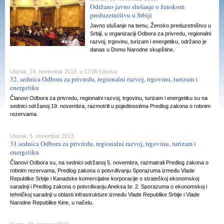
Održano javno slušanje o ženskom
preduzetništvu u Srbiji
Javno slušanje na temu, Žensko preduzetništvo u
Srbiji, u organizaciji Odbora za privredu, regionalni
razvoj, trgovinu, turizam i energetiku, održano je
danas u Domu Narodne skupštine.
Utorak, 19. novembar 2013. u 17:06 časova
32. sednica Odbora za privredu, regionalni razvoj, trgovinu, turizam i
energetiku
Članovi Odbora za privredu, regionalni razvoj, trgovinu, turizam i energetiku su na
sednici održanoj 19. novembra, razmotrili u pojedinostima Predlog zakona o robnim
rezervama.
Utorak, 5. novembar 2013.
31.sednica Odbora za privredu, regionalni razvoj, trgovinu, turizam i
energetiku
Članovi Odbora su, na sednici održanoj 5. novembra, razmatrali Predlog zakona o
robnim rezervama, Predlog zakona o potvrđivanju Sporazuma između Vlade
Republike Srbije i Kanadske komercijalne korporacije o strateškoj ekonomskoj
saradnji i Predlog zakona o potvrđivanju Aneksa br. 2. Sporazuma o ekonomskoj i
tehničkoj saradnji u oblasti infrastrukture između Vlade Republike Srbije i Vlade
Narodne Republike Kine, u načelu.