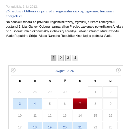
Ponedeljak, 1. jul 2013.
25. sednica Odbora za privredu, regionalni razvoj, trgovinu, turizam i
energetiku
Na sednici Odbora za privredu, regionalni razvoj, trgovinu, turizam i energetiku
održanoj 1. jula, članovi Odbora razmatrali su Predlog zakona o potvrđivanju Aneksa
br. 1 Sporazuma o ekonomskoj i tehničkoj saradnji u oblasti infrastrukture između
Vlade Republike Srbije i Vlade Narodne Republike Kine, koji je podnela Vlada.
1
2
3
4
P
U
S
Č
P
S
N
27
28
29
30
31
1
2
3
4
5
6
7
8
9
10
11
12
13
14
15
16
17
18
19
20
21
22
23