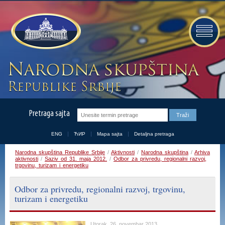
Pretraga sajta
ENG
ЋИР
Mapa sajta
Detaljna pretraga
Narodna skupština Republike Srbije
/
Aktivnosti
/
Narodna skupština
/
Arhiva
aktivnosti
/
Saziv od 31. maja 2012.
/
Odbor za privredu, regionalni razvoj,
trgovinu, turizam i energetiku
Odbor za privredu, regionalni razvoj, trgovinu,
turizam i energetiku
Utorak, 26. novembar 2013.