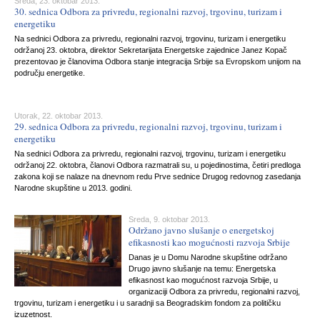
Sreda, 23. oktobar 2013.
30. sednica Odbora za privredu, regionalni razvoj, trgovinu, turizam i
energetiku
Na sednici Odbora za privredu, regionalni razvoj, trgovinu, turizam i energetiku
održanoj 23. oktobra, direktor Sekretarijata Energetske zajednice Janez Kopač
prezentovao je članovima Odbora stanje integracija Srbije sa Evropskom unijom na
području energetike.
Utorak, 22. oktobar 2013.
29. sednica Odbora za privredu, regionalni razvoj, trgovinu, turizam i
energetiku
Na sednici Odbora za privredu, regionalni razvoj, trgovinu, turizam i energetiku
održanoj 22. oktobra, članovi Odbora razmatrali su, u pojedinostima, četiri predloga
zakona koji se nalaze na dnevnom redu Prve sednice Drugog redovnog zasedanja
Narodne skupštine u 2013. godini.
Sreda, 9. oktobar 2013.
Održano javno slušanje o energetskoj
efikasnosti kao mogućnosti razvoja Srbije
Danas je u Domu Narodne skupštine održano
Drugo javno slušanje na temu: Energetska
efikasnost kao mogućnost razvoja Srbije, u
organizaciji Odbora za privredu, regionalni razvoj,
trgovinu, turizam i energetiku i u saradnji sa Beogradskim fondom za političku
izuzetnost.