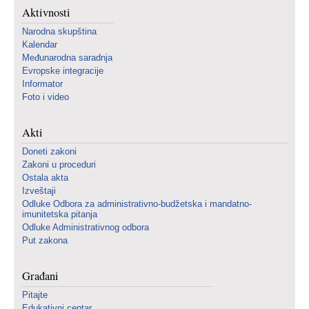
Aktivnosti
Narodna skupština
Kalendar
Međunarodna saradnja
Evropske integracije
Informator
Foto i video
Akti
Doneti zakoni
Zakoni u proceduri
Ostala akta
Izveštaji
Odluke Odbora za administrativno-budžetska i mandatno-
imunitetska pitanja
Odluke Administrativnog odbora
Put zakona
Građani
Pitajte
Edukativni centar