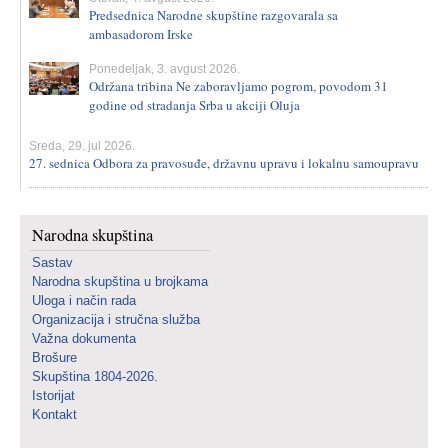
Predsednica Narodne skupštine razgovarala sa
ambasadorom Irske
Ponedeljak, 3. avgust 2026.
Održana tribina Ne zaboravljamo pogrom, povodom 31
godine od stradanja Srba u akciji Oluja
Sreda, 29. jul 2026.
27. sednica Odbora za pravosuđe, državnu upravu i lokalnu samoupravu
Narodna skupština
Sastav
Narodna skupština u brojkama
Uloga i način rada
Organizacija i stručna služba
Važna dokumenta
Brošure
Skupština 1804-2026.
Istorijat
Kontakt