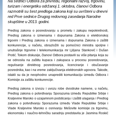
Na sednici Odbora za privredu, regionalni razvoj, trgovinu,
turizam i energetiku održanoj 1. oktobra, članovi Odbora
razmotrili su šest predloga zakona koji su uvršteni u dnevni
red Prve sednice Drugog redovnog zasedanja Narodne
skupštine u 2013. godini.
Predlog zakona o posredovanju u prometu i zakupu nepokretnosti,
Predlog zakona o izmenama i dopunama Zakona o elektronskoj
trgovini i Predlog zakona o izmenama i dopunama Zakona o zaštiti
konkurencije, u načelu,
obrazložili su p
omoćnici ministra spoljne i
unutrašnje trgovine i telekomunikacija
mr Ljiljana Stanković i Dušan
Protić
. Tokom dis
kusije, članovi Odbora postavili
su
više pitanja koja su
se odnosila na zaštitu kupaca i zakupaca u procesu posredovanja,
regulisanje direktnog posredovanja, licencira
nje
i obučava
nje
posrednik
a, kao i na
vreme zaključivanja elektronskih ugovora. Takođe,
istakli su da je neophodno unapredi
ti
komunikacij
u
između Odbora i
Komisije za zaštitu konkurencije.
Predlog zakona o izvozu i uvozu robe dvostruke namene, u načelu,
Predlog zakona o potvrđivanju Sporazuma između Republike Srbije i
Kraljevine Maroko o uzajamnom podsticanju i zaštiti ulaganja i Predlog
zakona o potvrđivanju Sporazuma između Vlade Republike Srbije i
Vlade Kraljevine Maroko o osnivanju Mešovite komisije za trgovinu,
ekonomsku i naučno-tehničku saradnju
predstavila je
Jasmina Roskić