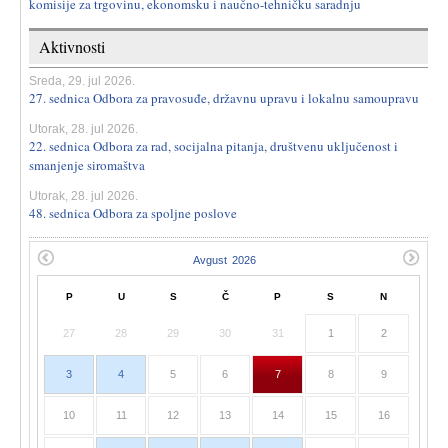
komisije za trgovinu, ekonomsku i naučno-tehničku saradnju
Aktivnosti
Sreda, 29. jul 2026.
27. sednica Odbora za pravosuđe, državnu upravu i lokalnu samoupravu
Utorak, 28. jul 2026.
22. sednica Odbora za rad, socijalna pitanja, društvenu uključenost i
smanjenje siromaštva
Utorak, 28. jul 2026.
48. sednica Odbora za spoljne poslove
P
U
S
Č
P
S
N
27
28
29
30
31
1
2
3
4
5
6
7
8
9
10
11
12
13
14
15
16