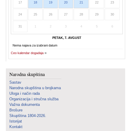
17
18
19
20
21
22
23
24
25
26
27
28
29
30
31
1
2
3
4
5
6
PETAK, 7. AVGUST
Nema najava za izabrani datum
Ceo kalendar događaja
Narodna skupština
Sastav
Narodna skupština u brojkama
Uloga i način rada
Organizacija i stručna služba
Važna dokumenta
Brošure
Skupština 1804-2026.
Istorijat
Kontakt