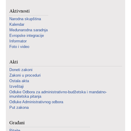
Aktivnosti
Narodna skupština
Kalendar
Međunarodna saradnja
Evropske integracije
Informator
Foto i video
Akti
Doneti zakoni
Zakoni u proceduri
Ostala akta
Izveštaji
Odluke Odbora za administrativno-budžetska i mandatno-
imunitetska pitanja
Odluke Administrativnog odbora
Put zakona
Građani
Pitajte