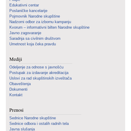
Edukativni centar
Poslaničke kancelarije
Pojmovnik Narodne skupštine
Nadzorni odbor za izbornu kampanju
Kvorum – informativni bilten Narodne skupštine
Javno zagovaranje
Saradnja sa civilnim društvom
Umetnost koja čeka pravdu
Mediji
Odeljenje za odnose s javnošću
Postupak za izdavanje akreditacija
Uslovi za rad skupštinskih izveštača
Obaveštenja
Dokumenti
Kontakt
Prenosi
Sednice Narodne skupštine
Sednice odbora i ostalih radnih tela
Javna slušanja