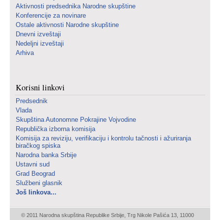
Aktivnosti predsednika Narodne skupštine
Konferencije za novinare
Ostale aktivnosti Narodne skupštine
Dnevni izveštaji
Nedeljni izveštaji
Arhiva
Korisni linkovi
Predsednik
Vlada
Skupština Autonomne Pokrajine Vojvodine
Republička izborna komisija
Komisija za reviziju, verifikaciju i kontrolu tačnosti i ažuriranja
biračkog spiska
Narodna banka Srbije
Ustavni sud
Grad Beograd
Službeni glasnik
Još linkova...
© 2011 Narodna skupština Republike Srbije, Trg Nikole Pašića 13, 11000