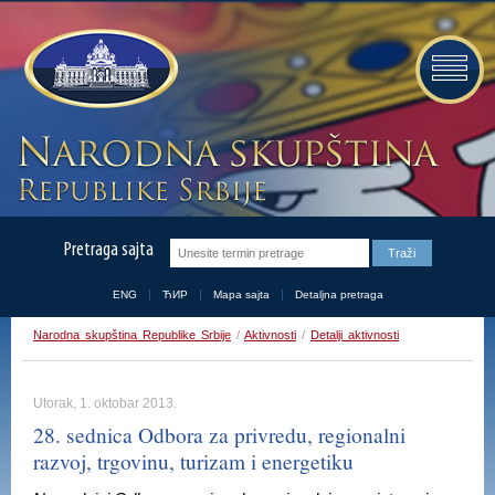
Pretraga sajta
ENG
ЋИР
Mapa sajta
Detaljna pretraga
Narodna skupština Republike Srbije
/
Aktivnosti
/
Detalji aktivnosti
Utorak, 1. oktobar 2013.
28. sednica Odbora za privredu, regionalni
razvoj, trgovinu, turizam i energetiku