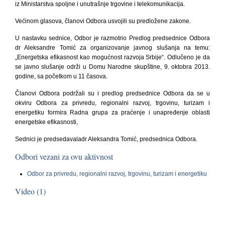
iz Ministarstva
spoljne i unutrašnje trgovine i telekomunikacija
.
Ve
ćinom glasova
, članovi Odbora usvojili su predložene zakone
.
U nastavku sednice, Odbor je razmotrio Predlog predsednice Odbora
dr Aleksandre Tomić za organizovanje javnog slušanja na temu:
„Energetska efikasnost kao mogućnost razvoja Srbije“. Odlučeno je da
se javno slušanje održi
u Domu Narodne skupštine,
9. oktobra 2013
.
godine, sa početkom u 11 časova.
Članovi Odbora podržali
su
i predlog predsednice Odbora da se u
okviru Odbora
za privredu, regionalni razvoj, trgovinu, turizam i
energetiku
formira
Radna grupa za praćenje i unapređenje oblasti
energetske efikasnosti,
Sednici je predsedava
la
dr Aleksandra Tomić, predsednica Odbora.
Odbori vezani za ovu aktivnost
Odbor za privredu, regionalni razvoj, trgovinu, turizam i energetiku
Video (1)