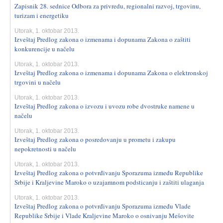
Zapisnik 28. sednice Odbora za privredu, regionalni razvoj, trgovinu,
turizam i energetiku
Utorak, 1. oktobar 2013.
Izveštaj Predlog zakona o izmenama i dopunama Zakona o zaštiti
konkurencije u načelu
Utorak, 1. oktobar 2013.
Izveštaj Predlog zakona o izmenama i dopunama Zakona o elektronskoj
trgovini u načelu
Utorak, 1. oktobar 2013.
Izveštaj Predlog zakona o izvozu i uvozu robe dvostruke namene u
načelu
Utorak, 1. oktobar 2013.
Izveštaj Predlog zakona o posredovanju u prometu i zakupu
nepokretnosti u načelu
Utorak, 1. oktobar 2013.
Izveštaj Predlog zakona o potvrđivanju Sporazuma između Republike
Srbije i Kraljevine Maroko o uzajamnom podsticanju i zaštiti ulaganja
Utorak, 1. oktobar 2013.
Izveštaj Predlog zakona o potvrđivanju Sporazuma između Vlade
Republike Srbije i Vlade Kraljevine Maroko o osnivanju Mešovite