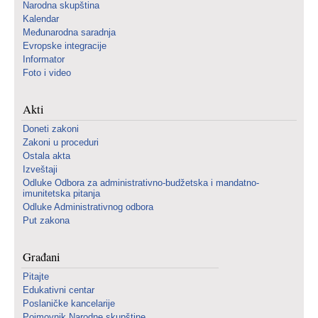
Narodna skupština
Kalendar
Međunarodna saradnja
Evropske integracije
Informator
Foto i video
Akti
Doneti zakoni
Zakoni u proceduri
Ostala akta
Izveštaji
Odluke Odbora za administrativno-budžetska i mandatno-
imunitetska pitanja
Odluke Administrativnog odbora
Put zakona
Građani
Pitajte
Edukativni centar
Poslaničke kancelarije
Pojmovnik Narodne skupštine