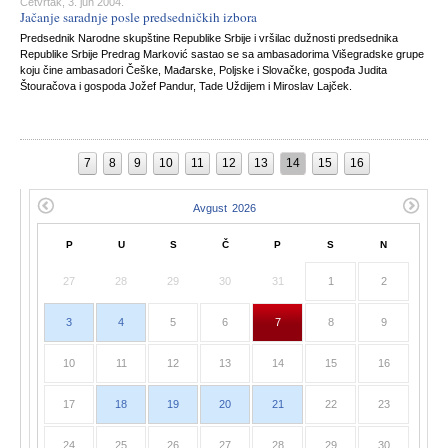
Četvrtak, 3. jun 2004.
Jačanje saradnje posle predsedničkih izbora
Predsednik Narodne skupštine Republike Srbije i vršilac dužnosti predsednika
Republike Srbije Predrag Marković sastao se sa ambasadorima Višegradske grupe
koju čine ambasadori Češke, Mađarske, Poljske i Slovačke, gospođa Judita
Štouračova i gospoda Jožef Pandur, Tade Uždijem i Miroslav Lajček.
7
8
9
10
11
12
13
14
15
16
P
U
S
Č
P
S
N
27
28
29
30
31
1
2
3
4
5
6
7
8
9
10
11
12
13
14
15
16
17
18
19
20
21
22
23
24
25
26
27
28
29
30