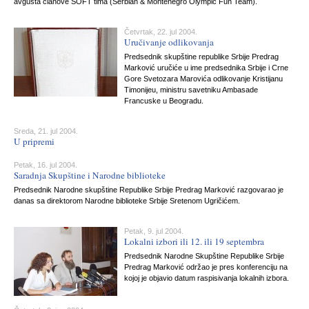
avgusta članove SOFT tima (Serbian & Montenegro Olympic Fun Team).
Četvrtak, 22. jul 2004.
Uručivanje odlikovanja
Predsednik skupštine republike Srbije Predrag
Marković uručiće u ime predsednika Srbije i Crne
Gore Svetozara Marovića odlikovanje Kristijanu
Timonijeu, ministru savetniku Ambasade
Francuske u Beogradu.
Sreda, 21. jul 2004.
U pripremi
Petak, 16. jul 2004.
Saradnja Skupštine i Narodne biblioteke
Predsednik Narodne skupštine Republike Srbije Predrag Marković razgovarao je
danas sa direktorom Narodne biblioteke Srbije Sretenom Ugričićem.
Petak, 9. jul 2004.
Lokalni izbori ili 12. ili 19 septembra
Predsednik Narodne Skupštine Republike Srbije
Predrag Marković održao je pres konferenciju na
kojoj je objavio datum raspisivanja lokalnih izbora.