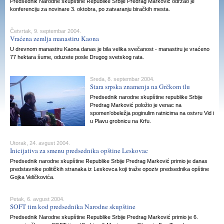
Predsednik Narodne skupštine Republike Srbije Predrag Marković održao je
konferenciju za novinare 3. oktobra, po zatvaranju biračkih mesta.
Četvrtak, 9. septembar 2004.
Vraćena zemlja manastiru Kaona
U drevnom manastiru Kaona danas je bila velika svečanost - manastiru je vraćeno
77 hektara šume, oduzete posle Drugog svetskog rata.
Sreda, 8. septembar 2004.
Stara srpska znamenja na Grčkom tlu
Predsednik narodne skupštine republike Srbije
Predrag Marković položio je venac na
spomen'obeležja poginulim ratnicima na ostvru Vid i
u Plavu grobnicu na Krfu.
Utorak, 24. avgust 2004.
Inicijativa za smenu predsednika opštine Leskovac
Predsednik narodne skupštine Republike Srbije Predrag Marković primio je danas
predstavnike političkih stranaka iz Leskovca koji traže opoziv predsednika opštine
Gojka Veličkovića.
Petak, 6. avgust 2004.
SOFT tim kod predsednika Narodne skupštine
Predsednik Narodne skupštine Republike Srbije Predrag Marković primio je 6.