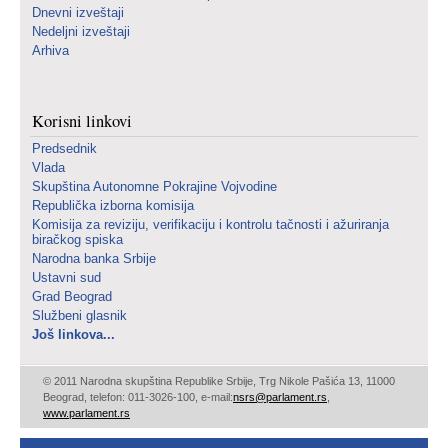
Dnevni izveštaji
Nedeljni izveštaji
Arhiva
Korisni linkovi
Predsednik
Vlada
Skupština Autonomne Pokrajine Vojvodine
Republička izborna komisija
Komisija za reviziju, verifikaciju i kontrolu tačnosti i ažuriranja
biračkog spiska
Narodna banka Srbije
Ustavni sud
Grad Beograd
Službeni glasnik
Još linkova...
© 2011 Narodna skupština Republike Srbije, Trg Nikole Pašića 13, 11000
Beograd, telefon: 011-3026-100, e-mail:
nsrs@parlament.rs
,
www.parlament.rs