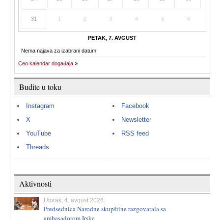
31
1
2
3
4
5
6
PETAK, 7. AVGUST
Nema najava za izabrani datum
Ceo kalendar događaja
Budite u toku
Instagram
Facebook
X
Newsletter
YouTube
RSS feed
Threads
Aktivnosti
Utorak, 4. avgust 2026.
Predsednica Narodne skupštine razgovarala sa
ambasadorom Irske