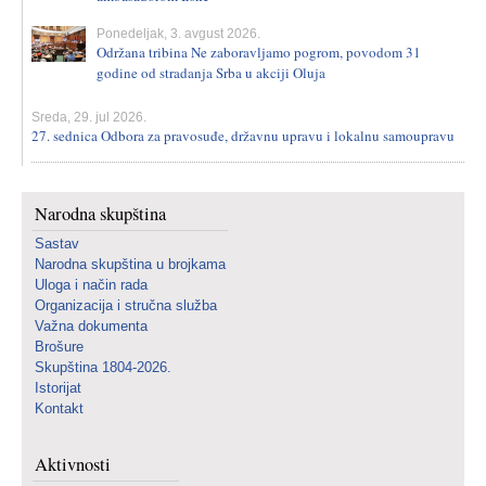
Ponedeljak, 3. avgust 2026.
Održana tribina Ne zaboravljamo pogrom, povodom 31
godine od stradanja Srba u akciji Oluja
Sreda, 29. jul 2026.
27. sednica Odbora za pravosuđe, državnu upravu i lokalnu samoupravu
Narodna skupština
Sastav
Narodna skupština u brojkama
Uloga i način rada
Organizacija i stručna služba
Važna dokumenta
Brošure
Skupština 1804-2026.
Istorijat
Kontakt
Aktivnosti