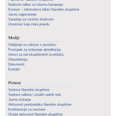
Nadzorni odbor za izbornu kampanju
Kvorum – informativni bilten Narodne skupštine
Javno zagovaranje
Saradnja sa civilnim društvom
Umetnost koja čeka pravdu
Mediji
Odeljenje za odnose s javnošću
Postupak za izdavanje akreditacija
Uslovi za rad skupštinskih izveštača
Obaveštenja
Dokumenti
Kontakt
Prenosi
Sednice Narodne skupštine
Sednice odbora i ostalih radnih tela
Javna slušanja
Aktivnosti predsednika Narodne skupštine
Konferencije za novinare
Ostale aktivnosti Narodne skupštine