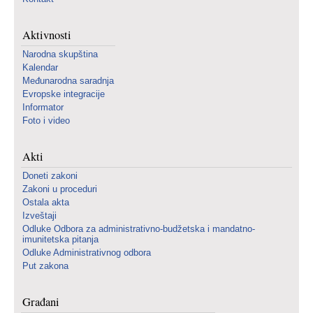
Aktivnosti
Narodna skupština
Kalendar
Međunarodna saradnja
Evropske integracije
Informator
Foto i video
Akti
Doneti zakoni
Zakoni u proceduri
Ostala akta
Izveštaji
Odluke Odbora za administrativno-budžetska i mandatno-
imunitetska pitanja
Odluke Administrativnog odbora
Put zakona
Građani