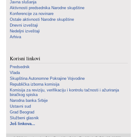
Javna slušanja
Aktivnosti predsednika Narodne skupštine
Konferencije za novinare
Ostale aktivnosti Narodne skupštine
Dnevni izveštaji
Nedeljni izveštaji
Arhiva
Korisni linkovi
Predsednik
Vlada
Skupština Autonomne Pokrajine Vojvodine
Republička izborna komisija
Komisija za reviziju, verifikaciju i kontrolu tačnosti i ažuriranja
biračkog spiska
Narodna banka Srbije
Ustavni sud
Grad Beograd
Službeni glasnik
Još linkova...