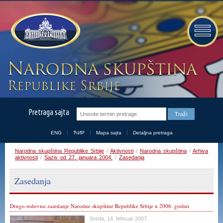
Pretraga sajta
ENG
ЋИР
Mapa sajta
Detaljna pretraga
Narodna skupština Republike Srbije
/
Aktivnosti
/
Narodna skupština
/
Arhiva
aktivnosti
/
Saziv od 27. januara 2004.
/
Zasedanja
Zasedanja
Drugo redovno zasedanje Narodne skupštine Republike Srbije u 2006. godini
Sreda, 14. februar 2007.