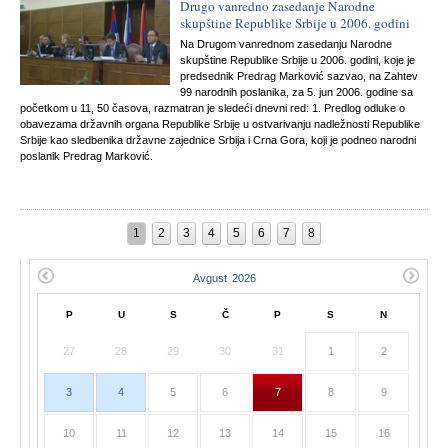
Drugo vanredno zasedanje Narodne
skupštine Republike Srbije u 2006. godini
Na Drugom vanrednom zasedanju Narodne
skupštine Republike Srbije u 2006. godini, koje je
predsednik Predrag Marković sazvao, na Zahtev
99 narodnih poslanika, za 5. jun 2006. godine sa
početkom u 11, 50 časova, razmatran je sledeći dnevni red: 1. Predlog odluke o
obavezama državnih organa Republike Srbije u ostvarivanju nadležnosti Republike
Srbije kao sledbenika državne zajednice Srbija i Crna Gora, koji je podneo narodni
poslanik Predrag Marković.
1
2
3
4
5
6
7
8
P
U
S
Č
P
S
N
27
28
29
30
31
1
2
3
4
5
6
7
8
9
10
11
12
13
14
15
16