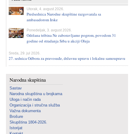
Utorak, 4. avgust 2026.
Predsednica Narodne skupštine razgovarala sa
ambasadorom Irske
Ponedeljak, 3. avgust 2026.
Održana tribina Ne zaboravljamo pogrom, povodom 31
godine od stradanja Srba u akciji Oluja
Sreda, 29. jul 2026.
27. sednica Odbora za pravosuđe, državnu upravu i lokalnu samoupravu
Narodna skupština
Sastav
Narodna skupština u brojkama
Uloga i način rada
Organizacija i stručna služba
Važna dokumenta
Brošure
Skupština 1804-2026.
Istorijat
Kontakt