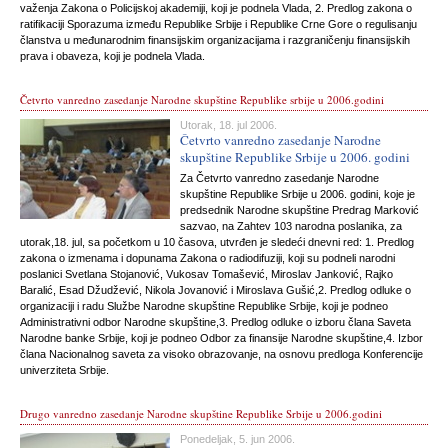
važenja Zakona o Policijskoj akademiji, koji je podnela Vlada, 2. Predlog zakona o
ratifikaciji Sporazuma između Republike Srbije i Republike Crne Gore o regulisanju
članstva u međunarodnim finansijskim organizacijama i razgraničenju finansijskih
prava i obaveza, koji je podnela Vlada.
Četvrto vanredno zasedanje Narodne skupštine Republike srbije u 2006.godini
Utorak, 18. jul 2006.
Četvrto vanredno zasedanje Narodne
skupštine Republike Srbije u 2006. godini
Za Četvrto vanredno zasedanje Narodne
skupštine Republike Srbije u 2006. godini, koje je
predsednik Narodne skupštine Predrag Marković
sazvao, na Zahtev 103 narodna poslanika, za
utorak,18. jul, sa početkom u 10 časova, utvrđen je sledeći dnevni red: 1. Predlog
zakona o izmenama i dopunama Zakona o radiodifuziji, koji su podneli narodni
poslanici Svetlana Stojanović, Vukosav Tomašević, Miroslav Janković, Rajko
Baralić, Esad Džudžević, Nikola Jovanović i Miroslava Gušić,2. Predlog odluke o
organizaciji i radu Službe Narodne skupštine Republike Srbije, koji je podneo
Administrativni odbor Narodne skupštine,3. Predlog odluke o izboru člana Saveta
Narodne banke Srbije, koji je podneo Odbor za finansije Narodne skupštine,4. Izbor
člana Nacionalnog saveta za visoko obrazovanje, na osnovu predloga Konferencije
univerziteta Srbije.
Drugo vanredno zasedanje Narodne skupštine Republike Srbije u 2006.godini
Ponedeljak, 5. jun 2006.