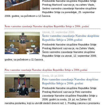
Predsednik Narodne skupštine Republike Srbije
Predrag Marković sazvao je, na zahtev Vlade,
Sedmo vanredno zasedanje Narodne skupštine
Republike Srbije za ponedeljak, 25. septembar
2006. godine, sa početkom u 12 časova.
Šesto vanredno zasedanje Narodne skupštine Republike Srbije u 2006. godini
Utorak, 12. septembar 2006.
Šesto vanredno zasedanje Narodne skupštine
Republike Srbije u 2006.godini
Predsednik Narodne skupštine Republike Srbije
Predrag Marković sazvao je, na Zahtev Vlade,
Šesto vanredno zasedanje Narodne skupštine
Republike Srbije za utorak, 12. septembar 2006.
godine, sa početkom u 11 časova.
Peto vanredno zasedanje Narodne skupštine Republike Srbije u 2006.godini
Sreda, 19. jul 2006.
Peto vanredno zasedanje Narodne skupštine
Republike Srbije u 2006. godini
Predsednik Narodne skupštine Republike Srbije
Predrag Marković sazvao je Peto vanredno
zasedanje Narodne skupštine Republike Srbije u
2006. godini za sredu, 19. jul, na Zahtev 92
narodna poslanika, koji su utvrdili sledeći dnevni red: 1. Predlog zakona o prestanku