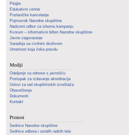
Pitajte
Edukativni centar
Poslaničke kancelarije
Pojmovnik Narodne skupštine
Nadzorni odbor za izbornu kampanju
Kvorum – informativni bilten Narodne skupštine
Javno zagovaranje
Saradnja sa civilnim društvom
Umetnost koja čeka pravdu
Mediji
Odeljenje za odnose s javnošću
Postupak za izdavanje akreditacija
Uslovi za rad skupštinskih izveštača
Obaveštenja
Dokumenti
Kontakt
Prenosi
Sednice Narodne skupštine
Sednice odbora i ostalih radnih tela