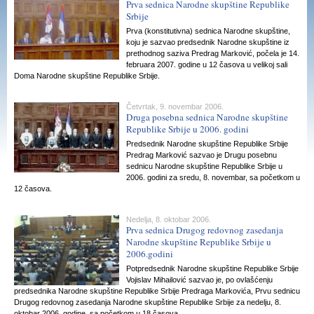
Prva sednica Narodne skupštine Republike
Srbije
Prva (konstitutivna) sednica Narodne skupštine,
koju je sazvao predsednik Narodne skupštine iz
prethodnog saziva Predrag Marković, počela je 14.
februara 2007. godine u 12 časova u velikoj sali
Doma Narodne skupštine Republike Srbije.
Četvrtak, 9. novembar 2006.
Druga posebna sednica Narodne skupštine
Republike Srbije u 2006. godini
Predsednik Narodne skupštine Republike Srbije
Predrag Marković sazvao je Drugu posebnu
sednicu Narodne skupštine Republike Srbije u
2006. godini za sredu, 8. novembar, sa početkom u
12 časova.
Nedelja, 8. oktobar 2006.
Prva sednica Drugog redovnog zasedanja
Narodne skupštine Republike Srbije u
2006.godini
Potpredsednik Narodne skupštine Republike Srbije
Vojislav Mihailović sazvao je, po ovlašćenju
predsednika Narodne skupštine Republike Srbije Predraga Markovića, Prvu sednicu
Drugog redovnog zasedanja Narodne skupštine Republike Srbije za nedelju, 8.
oktobar 2006. godine, sa početkom u 18 časova.