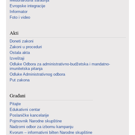
Međunarodna saradnja
Evropske integracije
Informator
Foto i video
Akti
Doneti zakoni
Zakoni u proceduri
Ostala akta
Izveštaji
Odluke Odbora za administrativno-budžetska i mandatno-
imunitetska pitanja
Odluke Administrativnog odbora
Put zakona
Građani
Pitajte
Edukativni centar
Poslaničke kancelarije
Pojmovnik Narodne skupštine
Nadzorni odbor za izbornu kampanju
Kvorum – informativni bilten Narodne skupštine