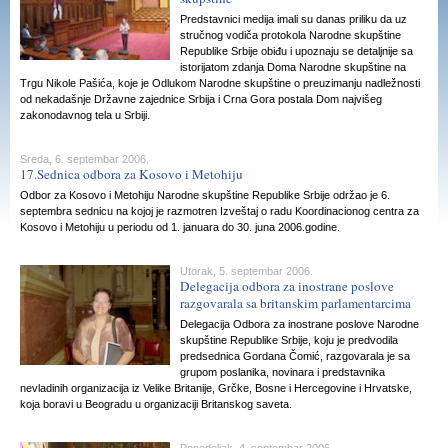
Predstavnici medija imali su danas priliku da uz
stručnog vodiča protokola Narodne skupštine
Republike Srbije obiđu i upoznaju se detaljnije sa
istorijatom zdanja Doma Narodne skupštine na
Trgu Nikole Pašića, koje je Odlukom Narodne skupštine o preuzimanju nadležnosti
od nekadašnje Državne zajednice Srbija i Crna Gora postala Dom najvišeg
zakonodavnog tela u Srbiji.
Sreda, 6. septembar 2006.
17.Sednica odbora za Kosovo i Metohiju
Odbor za Kosovo i Metohiju Narodne skupštine Republike Srbije održao je 6.
septembra sednicu na kojoj je razmotren Izveštaj o radu Koordinacionog centra za
Kosovo i Metohiju u periodu od 1. januara do 30. juna 2006.godine.
Utorak, 5. septembar 2006.
Delegacija odbora za inostrane poslove
razgovarala sa britanskim parlamentarcima
Delegacija Odbora za inostrane poslove Narodne
skupštine Republike Srbije, koju je predvodila
predsednica Gordana Čomić, razgovarala je sa
grupom poslanika, novinara i predstavnika
nevladinih organizacija iz Velike Britanije, Grčke, Bosne i Hercegovine i Hrvatske,
koja boravi u Beogradu u organizaciji Britanskog saveta.