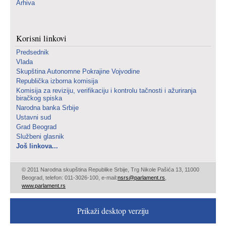
Arhiva
Korisni linkovi
Predsednik
Vlada
Skupština Autonomne Pokrajine Vojvodine
Republička izborna komisija
Komisija za reviziju, verifikaciju i kontrolu tačnosti i ažuriranja
biračkog spiska
Narodna banka Srbije
Ustavni sud
Grad Beograd
Službeni glasnik
Još linkova...
© 2011 Narodna skupština Republike Srbije, Trg Nikole Pašića 13, 11000
Beograd, telefon: 011-3026-100, e-mail:
nsrs@parlament.rs
,
www.parlament.rs
Prikaži desktop verziju