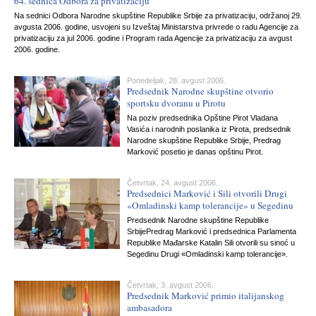
64. sednica Odbora za privatizaciju
Na sednici Odbora Narodne skupštine Republike Srbije za privatizaciju, održanoj 29.
avgusta 2006. godine, usvojeni su Izveštaj Ministarstva privrede o radu Agencije za
privatizaciju za jul 2006. godine i Program rada Agencije za privatizaciju za avgust
2006. godine.
Ponedeljak, 28. avgust 2006.
Predsednik Narodne skupštine otvorio
sportsku dvoranu u Pirotu
Na poziv predsednika Opštine Pirot Vladana
Vasića i narodnih poslanika iz Pirota, predsednik
Narodne skupštine Republike Srbije, Predrag
Marković posetio je danas opštinu Pirot.
Četvrtak, 24. avgust 2006.
Predsednici Marković i Sili otvorili Drugi
«Omladinski kamp tolerancije» u Segedinu
Predsednik Narodne skupštine Republike
SrbijePredrag Marković i predsednica Parlamenta
Republike Mađarske Katalin Sili otvorili su sinoć u
Segedinu Drugi «Omladinski kamp tolerancije».
Četvrtak, 3. avgust 2006.
Predsednik Marković primio italijanskog
ambasadora