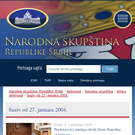
Pretraga sajta
ENG
ЋИР
Mapa sajta
Detaljna pretraga
Narodna skupština Republike Srbije
/
Aktivnosti
/
Narodna skupština
/
Arhiva
aktivnosti
/
Saziv od 27. januara 2004.
Saziv od 27. januara 2004.
Petak, 8. septembar 2006.
Predstavnici medija obišli Dom Narodne
skupštine