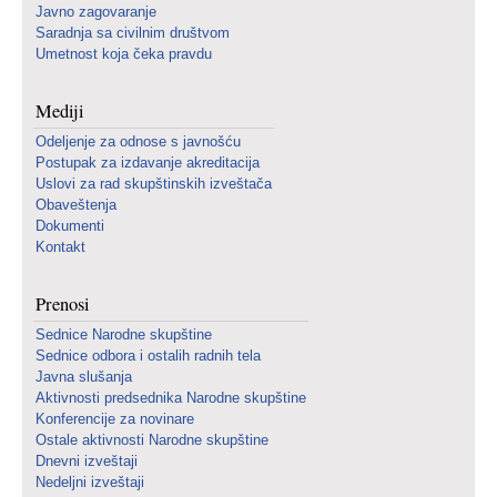
Javno zagovaranje
Saradnja sa civilnim društvom
Umetnost koja čeka pravdu
Mediji
Odeljenje za odnose s javnošću
Postupak za izdavanje akreditacija
Uslovi za rad skupštinskih izveštača
Obaveštenja
Dokumenti
Kontakt
Prenosi
Sednice Narodne skupštine
Sednice odbora i ostalih radnih tela
Javna slušanja
Aktivnosti predsednika Narodne skupštine
Konferencije za novinare
Ostale aktivnosti Narodne skupštine
Dnevni izveštaji
Nedeljni izveštaji