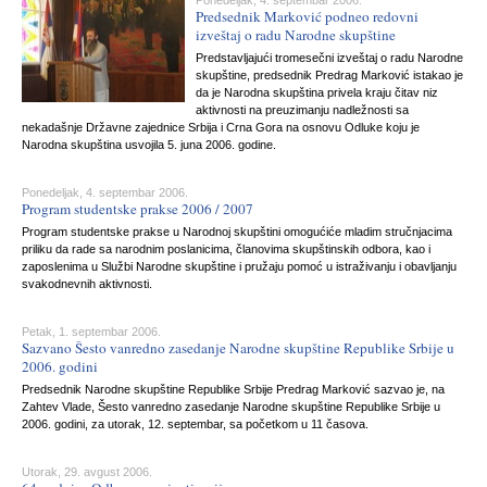
Ponedeljak, 4. septembar 2006.
Predsednik Marković podneo redovni
izveštaj o radu Narodne skupštine
Predstavljajući tromesečni izveštaj o radu Narodne
skupštine, predsednik Predrag Marković istakao je
da je Narodna skupština privela kraju čitav niz
aktivnosti na preuzimanju nadležnosti sa
nekadašnje Državne zajednice Srbija i Crna Gora na osnovu Odluke koju je
Narodna skupština usvojila 5. juna 2006. godine.
Ponedeljak, 4. septembar 2006.
Program studentske prakse 2006 / 2007
Program studentske prakse u Narodnoj skupštini omogućiće mladim stručnjacima
priliku da rade sa narodnim poslanicima, članovima skupštinskih odbora, kao i
zaposlenima u Službi Narodne skupštine i pružaju pomoć u istraživanju i obavljanju
svakodnevnih aktivnosti.
Petak, 1. septembar 2006.
Sazvano Šesto vanredno zasedanje Narodne skupštine Republike Srbije u
2006. godini
Predsednik Narodne skupštine Republike Srbije Predrag Marković sazvao je, na
Zahtev Vlade, Šesto vanredno zasedanje Narodne skupštine Republike Srbije u
2006. godini, za utorak, 12. septembar, sa početkom u 11 časova.
Utorak, 29. avgust 2006.