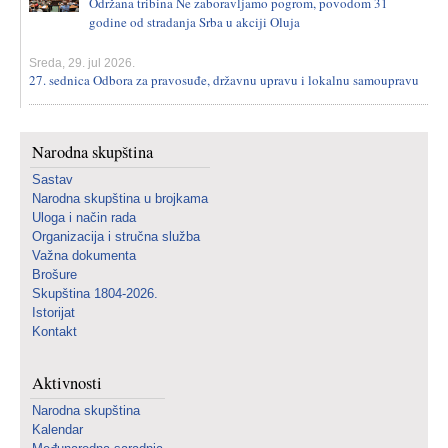
Održana tribina Ne zaboravljamo pogrom, povodom 31
godine od stradanja Srba u akciji Oluja
Sreda, 29. jul 2026.
27. sednica Odbora za pravosuđe, državnu upravu i lokalnu samoupravu
Narodna skupština
Sastav
Narodna skupština u brojkama
Uloga i način rada
Organizacija i stručna služba
Važna dokumenta
Brošure
Skupština 1804-2026.
Istorijat
Kontakt
Aktivnosti
Narodna skupština
Kalendar