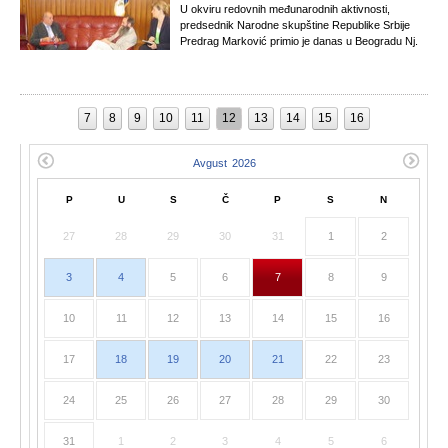
U okviru redovnih međunarodnih aktivnosti,
predsednik Narodne skupštine Republike Srbije
Predrag Marković primio je danas u Beogradu Nj.
7
8
9
10
11
12
13
14
15
16
P
U
S
Č
P
S
N
27
28
29
30
31
1
2
3
4
5
6
7
8
9
10
11
12
13
14
15
16
17
18
19
20
21
22
23
24
25
26
27
28
29
30
31
1
2
3
4
5
6