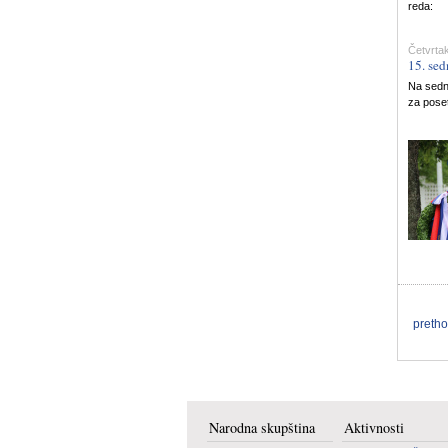
reda:
Četvrtak
15. sed
Na sedni
za poset
preth
Narodna skupština
Aktivnosti