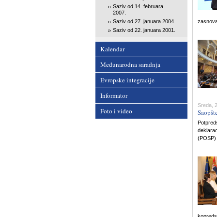
Saziv od 14. februara
2007.
Saziv od 27. januara 2004.
zasnova
Saziv od 22. januara 2001.
Kalendar
Međunarodna saradnja
Evropske integracije
Informator
Sreda, 2
Foto i video
Saopšte
Potpreds
deklarac
(POSP)
kopreds