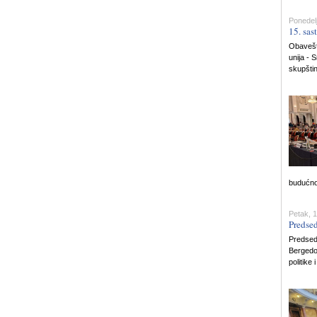
Ponedelj
15. sas
Obavešt
unija - 
skupštin
budućno
Petak, 1
Predse
Predsedn
Bergedor
politike