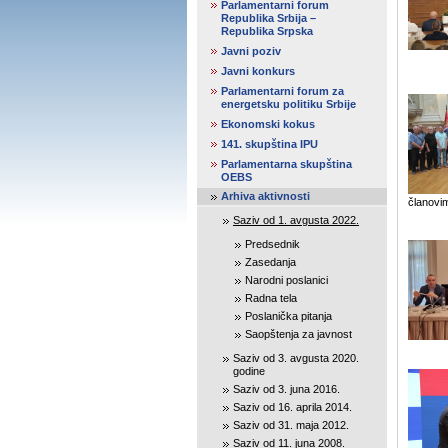
Parlamentarni forum
Republika Srbija –
Republika Srpska
Javni poziv
Javni konkurs
Parlamentarni forum za
energetsku politiku Srbije
Ekonomski kokus
141. skupština IPU
Parlamentarna skupština
OEBS
Arhiva aktivnosti
članovim
Saziv od 1. avgusta 2022.
Predsednik
Zasedanja
Narodni poslanici
Radna tela
Poslanička pitanja
Saopštenja za javnost
Saziv od 3. avgusta 2020.
godine
Saziv od 3. juna 2016.
Saziv od 16. aprila 2014.
Saziv od 31. maja 2012.
Saziv od 11. juna 2008.