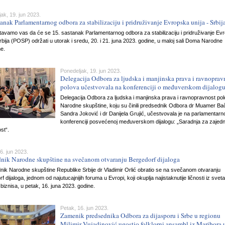
ak, 19. jun 2023.
tanak Parlamentarnog odbora za stabilizaciju i pridruživanje Evropska unija - Srbij
avamo vas da će se 15. sastanak Parlamentarnog odbora za stabilizaciju i pridruživanje Ev
Srbija (POSP) održati u utorak i sredu, 20. i 21. juna 2023. godine, u maloj sali Doma Narodne
e.
Ponedeljak, 19. jun 2023.
Delegacija Odbora za ljudska i manjinska prava i ravnoprav
polova učestvovala na konferenciji o međuverskom dijalog
Delegacija Odbora za ljudska i manjinska prava i ravnopravnost po
Narodne skupštine, koju su činili predsednik Odbora dr Muamer Ba
Sandra Joković i dr Danijela Grujić, učestvovala je na parlamentarn
konferenciji posvećenoj međuverskom dijalogu: „Saradnja za zajed
st“.
6. jun 2023.
dnik Narodne skupštine na svečanom otvaranju Bergedorf dijaloga
ik Narodne skupštine Republike Srbije dr Vladimir Orlić obratio se na svečanom otvaranju
f dijaloga, jednom od najutucajnijih foruma u Evropi, koji okuplja najistaknutije ličnosti iz sveta
 i biznisa, u petak, 16. juna 2023. godine.
Petak, 16. jun 2023.
Zamenik predsednika Odbora za dijasporu i Srbe u regionu
Milimir Vujadinović ugostio folklorni ansambl iz Maribora 