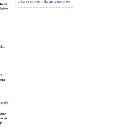
državnu upravu i lokalnu samoupravu
tarne,
ljstvo,
i
 21.
ke
bija
acije
stao
ciju i
je