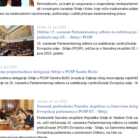
Bermudesom, sa kojim je razgovarao o unapređenju međuparlamen
ali i sveukupne saradnje Srbije i Kube, koje veže tradicionalno prijate
no na međusobnom razumevanju, poštovanju i zaštiti principa međunarodnog prava.
Sreda, 21. jun 2023.
Održan 15. sastanak Parlamentarnog odbora za stabilizaciju 
pridruživanje EU – Srbija / POSP
15. sastanak Parlamentarnog odbora za stabilizaciju i pridruživanje
Evropska unija - Srbija (POSP), održan je u Narodnoj skupštini 20. i
juna 2023. godine.
1. jun 2023.
nje potpredsednice delegacije Srbije u POSP Sandre Božić
ednica delegacije Srbije u POSP Sandra Božić izrazila je žaljenje zbog neusvajanja zajednič
ije na 15. sastanku Parlamentarnog odbora za stabilizaciju i pridruživanje Evropska unija - Sr
Utorak, 20. jun 2023.
Sastanak predsednika Narodne skupštine sa članovima deleg
Evropskog parlamenta u POSP EU - Srbija
Predsednik Narodne skupštine Republike Srbije dr Vladimir Orlić sa
se, uoči održavanja 15. sastanka Parlamentarnog odbora za stabiliza
pridruživanje (POSP) Evropska unija - Srbija, sa članovima delegaci
Evropskog parlamenta u pomenutom Odboru, na čelu sa
edavajućom Alesandrom Moreti.