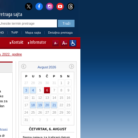
retraga sajta
NG
ЋИР
Mapa sajta
Detaljna pretraga
Kontakt
Informator
a 2022. godine
P
U
S
Č
P
S
N
27
28
29
30
31
1
2
3
4
5
6
7
8
9
a
ike
10
11
12
13
14
15
16
pa za
17
18
19
20
21
22
23
lan
24
25
26
27
28
29
30
31
1
2
3
4
5
6
trani
ČETVRTAK, 6. AVGUST
a dr
Nema najava za izabrani datum