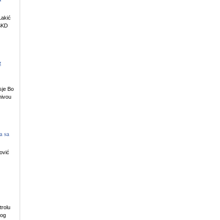
Lakić
 SKD
g
sje Bo
nivou
a sa
ović
trolu
nog