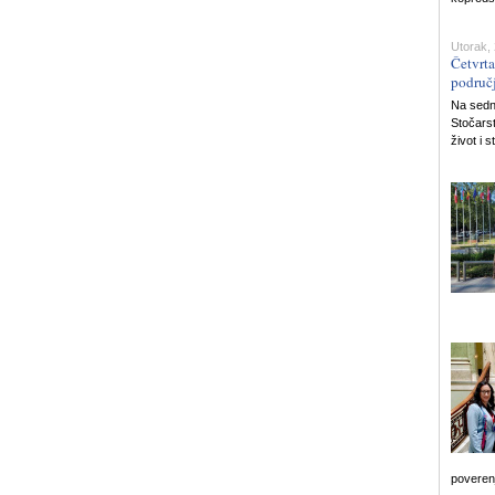
Utorak, 
Četvrta
područj
Na sedn
Stočarst
život i 
poverenj