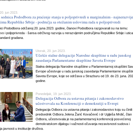
20. jun 2023.
 sednica Pododbora za praćenje stanja u poljoprivredi u marginalnim - najnerazvij
ima Republike Srbije - područja sa otežanim uslovima rada u poljoprivredi
ici Pododbora održanoj 20. juna 2023. godine, članovi Pododbora razgovarali su na temu:
vo i poljoprivreda - šansa održivog razvoja u nerazvijenim područjima Republike Srbije i utica
standard građana.
Utorak, 20. jun 2023.
Učešće stalne delegacije Narodne skupštine u radu junskog
zasedanja Parlamentarne skupštine Saveta Evrope
Stalna delegacija Narodne skupštine u Parlamentarnoj skupštini Sa
Evrope učestvuje u radu junskog zasedanja Parlamentarne skupšti
Saveta Evrope, koje se održava u Strazburu od 19. do 23. juna. 20
godine.
Ponedeljak, 19. jun 2023.
Delegacija Odbora za ustavna pitanja i zakonodavstvo
učestvovala na Konferenciji o demokratiji u Evropi
Delegacija Odbora za ustavna pitanja i zakonodavstvo koju su činili
predsednik Odbora Jelena Žarić Kovačević i dr Uglješa Mrdić, član
Odbora, učestvovala je na parlamentarnoj konferenciji posvećenoj
demokratskom dijalogu i važnosti očuvanja nezavisnosti sudova i
a javnosti u institucije društva.