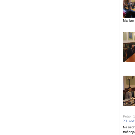
Maribor
Petak, 1
23. sed
Na sedni
trošenja