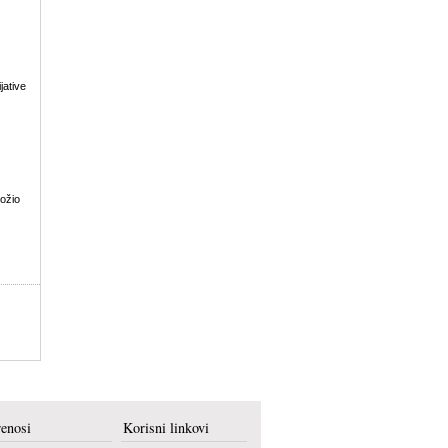
jative
ložio
renosi
Korisni linkovi