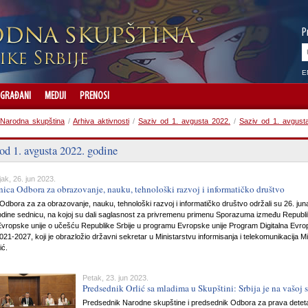
P
E
GRAĐANI
MEDIJI
PRENOSI
Narodna skupština
/
Arhiva aktivnosti
/
Saziv od 1. avgusta 2022.
/
Saziv od 1. avgust
od 1. avgusta 2022. godine
ak, 26. jun 2023.
nica Odbora za obrazovanje, nauku, tehnološki razvoj i informatičko društvo
Odbora za za obrazovanje, nauku, tehnološki razvoj i informatičko društvo održali su 26. jun
odine sednicu, na kojoj su dali saglasnost za privremenu primenu Sporazuma između Republ
 Evropske unije o učešću Republike Srbije u programu Evropske unije Program Digitalna Evro
021-2027, koji je obrazložio državni sekretar u Ministarstvu informisanja i telekomunikacija Mi
ić.
Petak, 23. jun 2023.
Predsednik Orlić sa mladima u Skupštini: Srbija je na vašoj s
Predsednik Narodne skupštine i predsednik Odbora za prava detet