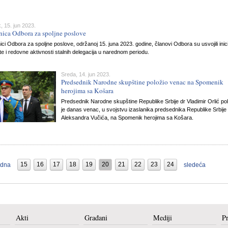
, 15. jun 2023.
nica Odbora za spoljne poslove
ci Odbora za spoljne poslove, održanoj 15. juna 2023. godine, članovi Odbora su usvojili inici
e i redovne aktivnosti stalnih delegacija u narednom periodu.
Sreda, 14. jun 2023.
Predsednik Narodne skupštine položio venac na Spomenik
herojima sa Košara
Predsednik Narodne skupštine Republike Srbije dr Vladimir Orlić po
je danas venac, u svojstvu izaslanika predsednika Republike Srbije
Aleksandra Vučića, na Spomenik herojima sa Košara.
15
16
17
18
19
20
21
22
23
24
odna
sledeća
Akti
Građani
Mediji
P