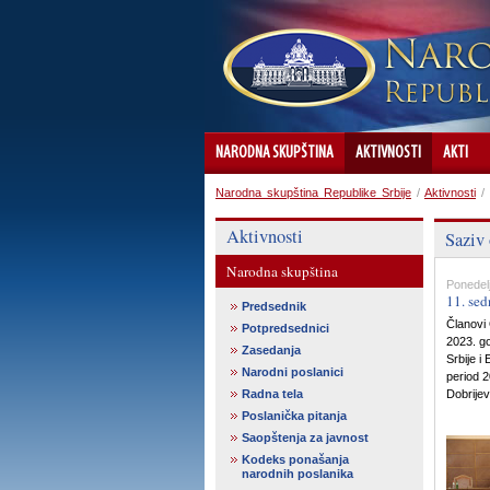
NARODNA SKUPŠTINA
AKTIVNOSTI
AKTI
Narodna skupština Republike Srbije
/
Aktivnosti
/
Aktivnosti
Saziv 
Narodna skupština
Ponedelj
11. sed
Predsednik
Članovi 
Potpredsednici
2023. g
Zasedanja
Srbije i
Narodni poslanici
period 2
Radna tela
Dobrijev
Poslanička pitanja
Saopštenja za javnost
Kodeks ponašanja
narodnih poslanika