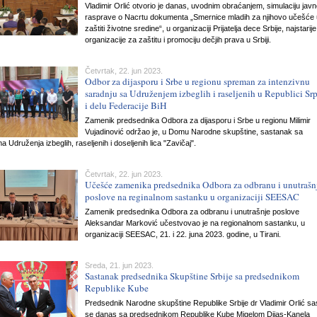
Vladimir Orlić otvorio je danas, uvodnim obraćanjem, simulaciju jav
rasprave o Nacrtu dokumenta „Smernice mladih za njihovo učešće 
zaštiti životne sredine“, u organizaciji Prijatelja dece Srbije, najstarije
organizacije za zaštitu i promociju dečjih prava u Srbiji.
Četvrtak, 22. jun 2023.
Odbor za dijasporu i Srbe u regionu spreman za intenzivnu
saradnju sa Udruženjem izbeglih i raseljenih u Republici Sr
i delu Federacije BiH
Zamenik predsednika Odbora za dijasporu i Srbe u regionu Milimir
Vujadinović održao je, u Domu Narodne skupštine, sastanak sa
a Udruženja izbeglih, raseljenih i doseljenih lica "Zavičaj".
Četvrtak, 22. jun 2023.
Učešće zamenika predsednika Odbora za odbranu i unutrašn
poslove na reginalnom sastanku u organizaciji SEESAC
Zamenik predsednika Odbora za odbranu i unutrašnje poslove
Aleksandar Marković učestvovao je na regionalnom sastanku, u
organizaciji SEESAC, 21. i 22. juna 2023. godine, u Tirani.
Sreda, 21. jun 2023.
Sastanak predsednika Skupštine Srbije sa predsednikom
Republike Kube
Predsednik Narodne skupštine Republike Srbije dr Vladimir Orlić sa
se danas sa predsednikom Republike Kube Migelom Dijas-Kanela