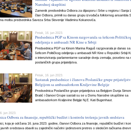
Narodnoj skupštini
Zamenik predsednika Odbora za dijasporu i Srbe u regionu i Sanja 
član Odbora, primili su danas grupu izvođača folklornog ansambla
 na molbu predsednika Saveza Srba Slovenije Vladimira Kokanovića.
Petak, 16. jun 2023.
Predsednica PGP sa Kinom razgovarala sa šeficom Političko
odeljenja u ambasadi NR Kine u Srbiji
Predsednica PGP sa Kinom Marina Raguš razgovarala je danas sa
šeficom Političkog odeljenja u ambasadi NR Kine u Republici Srbiji K
o intenziviranju parlamentarne saradnje dveju zemalja, posebno na 
poslaničkih grupa prijateljstva.
Petak, 16. jun 2023.
Sastanak predsednice i članova Poslaničke grupe prijateljstv
Belgijom sa ambasadorkom Kraljevine Belgije
Predsednica Poslaničke grupe prijateljstva sa Belgijom Dunja Simon
Bratić i članovi Grupe sastali su se u Domu Narodne skupštine sa
ambasadorkom Kraljevine Belgije Nj.E. Kati Bugenhaut.
6. jun 2023.
nica Odbora za finansije, republički budžet i kontrolu trošenja javnih sredstava
ci, koja je održana 16. juna 2023. godine, članovi Odbora za finansije, republički budžet i kon
 javnih sredstava obavili su zajednički načelni i jedinstveni pretres o sledećim tačkama dnev