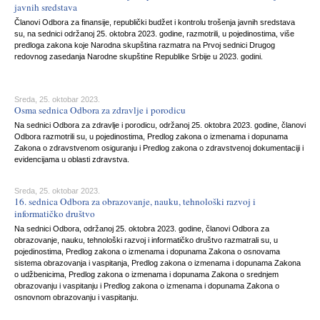
javnih sredstava
Članovi Odbora za finansije, republički budžet i kontrolu trošenja javnih sredstava
su, na sednici održanoj 25. oktobra 2023. godine, razmotrili, u pojedinostima, više
predloga zakona koje Narodna skupština razmatra na Prvoj sednici Drugog
redovnog zasedanja Narodne skupštine Republike Srbije u 2023. godini.
Sreda, 25. oktobar 2023.
Osma sednica Odbora za zdravlje i porodicu
Na sednici Odbora za zdravlje i porodicu, održanoj 25. oktobra 2023. godine, članovi
Odbora razmotrili su, u pojedinostima, Predlog zakona o izmenama i dopunama
Zakona o zdravstvenom osiguranju i Predlog zakona o zdravstvenoj dokumentaciji i
evidencijama u oblasti zdravstva.
Sreda, 25. oktobar 2023.
16. sednica Odbora za obrazovanje, nauku, tehnološki razvoj i
informatičko društvo
Na sednici Odbora, održanoj 25. oktobra 2023. godine, članovi Odbora za
obrazovanje, nauku, tehnološki razvoj i informatičko društvo razmatrali su, u
pojedinostima, Predlog zakona o izmenama i dopunama Zakona o osnovama
sistema obrazovanja i vaspitanja, Predlog zakona o izmenama i dopunama Zakona
o udžbenicima, Predlog zakona o izmenama i dopunama Zakona o srednjem
obrazovanju i vaspitanju i Predlog zakona o izmenama i dopunama Zakona o
osnovnom obrazovanju i vaspitanju.