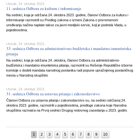
Utorak, 24. oktobar 2023.
11. sednica Odbora za kulturu i informisanje
Na sednici, koja je održana 24. oktobra 2023. godine, članovi Odbora za kulturu i
informisanje razmotrili su Predlog zakona o izmeni Zakona o privremenom
uređivanju načina naplate takse za javni medijski servis, koji je podnela Vlada, u
pojedinostima.
Utorak, 24. oktobar 2023.
33. sednica Odbora za administrativno-budžetska i mandatno-imunitetska
pitanja
Na sednici, koja je održana 24. oktobra, članovi Odbora za administrativno-
budžetska i mandatno-imunitetska pitanja, razmotrili su Rešenje Republičke izborne
komisije o dodeli mandata narodnog poslanika radi popune upražnjenog poslaničkog
mesta u Narodnoj skupštini.
Utorak, 24. oktobar 2023.
31. sednica Odbora za ustavna pitanja i zakonodavstvo
Članovi Odbora za ustavna pitanja i zakonodavstvo su, na sednici održanoj 24.
oktobra 2023. godine, razmotrili u pojedinostima, predloge zakona koje Narodna
skupština razmatra na Prvoj sednici Drugog redovnog zasedanja u 2023. godini.
1
2
3
4
5
6
7
8
9
10