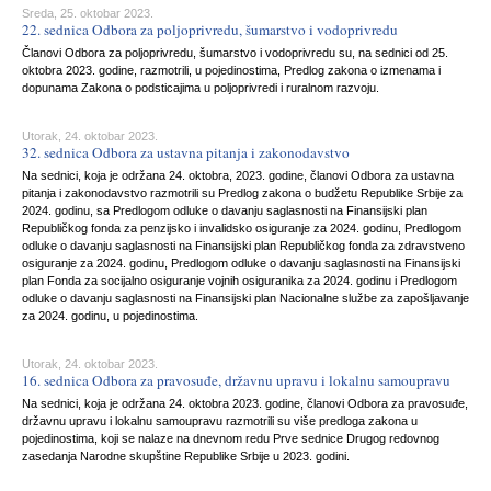
Sreda, 25. oktobar 2023.
22. sednica Odbora za poljoprivredu, šumarstvo i vodoprivredu
Članovi Odbora za poljoprivredu, šumarstvo i vodoprivredu su, na sednici od 25.
oktobra 2023. godine, razmotrili, u pojedinostima, Predlog zakona o izmenama i
dopunama Zakona o podsticajima u poljoprivredi i ruralnom razvoju.
Utorak, 24. oktobar 2023.
32. sednica Odbora za ustavna pitanja i zakonodavstvo
Na sednici, koja je održana 24. oktobra, 2023. godine, članovi Odbora za ustavna
pitanja i zakonodavstvo razmotrili su Predlog zakona o budžetu Republike Srbije za
2024. godinu, sa Predlogom odluke o davanju saglasnosti na Finansijski plan
Republičkog fonda za penzijsko i invalidsko osiguranje za 2024. godinu, Predlogom
odluke o davanju saglasnosti na Finansijski plan Republičkog fonda za zdravstveno
osiguranje za 2024. godinu, Predlogom odluke o davanju saglasnosti na Finansijski
plan Fonda za socijalno osiguranje vojnih osiguranika za 2024. godinu i Predlogom
odluke o davanju saglasnosti na Finansijski plan Nacionalne službe za zapošljavanje
za 2024. godinu, u pojedinostima.
Utorak, 24. oktobar 2023.
16. sednica Odbora za pravosuđe, državnu upravu i lokalnu samoupravu
Na sednici, koja je održana 24. oktobra 2023. godine, članovi Odbora za pravosuđe,
državnu upravu i lokalnu samoupravu razmotrili su više predloga zakona u
pojedinostima, koji se nalaze na dnevnom redu Prve sednice Drugog redovnog
zasedanja Narodne skupštine Republike Srbije u 2023. godini.