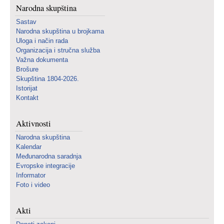
Narodna skupština
Sastav
Narodna skupština u brojkama
Uloga i način rada
Organizacija i stručna služba
Važna dokumenta
Brošure
Skupština 1804-2026.
Istorijat
Kontakt
Aktivnosti
Narodna skupština
Kalendar
Međunarodna saradnja
Evropske integracije
Informator
Foto i video
Akti