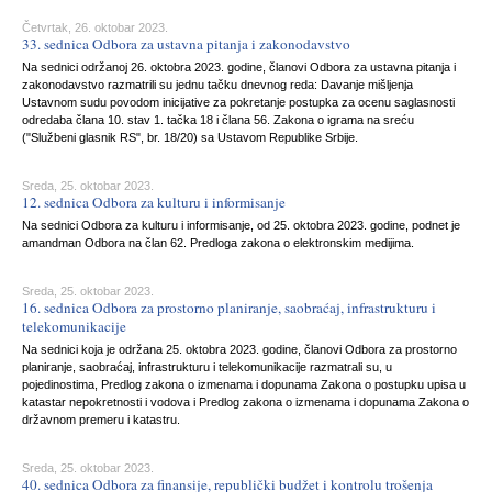
Četvrtak, 26. oktobar 2023.
33. sednica Odbora za ustavna pitanja i zakonodavstvo
Na sednici održanoj 26. oktobra 2023. godine, članovi Odbora za ustavna pitanja i
zakonodavstvo razmatrili su jednu tačku dnevnog reda: Davanje mišljenja
Ustavnom sudu povodom inicijative za pokretanje postupka za ocenu saglasnosti
odredaba člana 10. stav 1. tačka 18 i člana 56. Zakona o igrama na sreću
("Službeni glasnik RS", br. 18/20) sa Ustavom Republike Srbije.
Sreda, 25. oktobar 2023.
12. sednica Odbora za kulturu i informisanje
Na sednici Odbora za kulturu i informisanje, od 25. oktobra 2023. godine, podnet je
amandman Odbora na član 62. Predloga zakona o elektronskim medijima.
Sreda, 25. oktobar 2023.
16. sednica Odbora za prostorno planiranje, saobraćaj, infrastrukturu i
telekomunikacije
Na sednici koja je održana 25. oktobra 2023. godine, članovi Odbora za prostorno
planiranje, saobraćaj, infrastrukturu i telekomunikacije razmatrali su, u
pojedinostima, Predlog zakona o izmenama i dopunama Zakona o postupku upisa u
katastar nepokretnosti i vodova i Predlog zakona o izmenama i dopunama Zakona o
državnom premeru i katastru.
Sreda, 25. oktobar 2023.
40. sednica Odbora za finansije, republički budžet i kontrolu trošenja