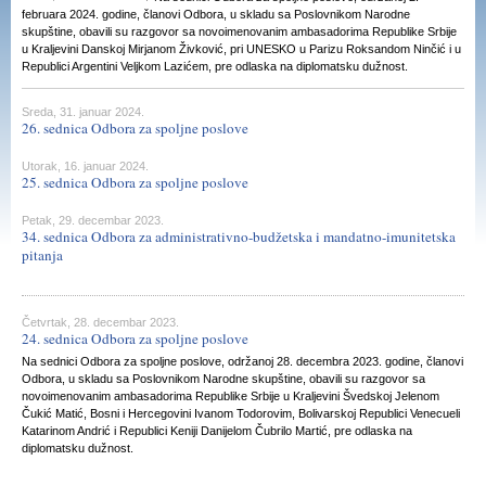
februara 2024. godine, članovi Odbora, u skladu sa Poslovnikom Narodne
skupštine, obavili su razgovor sa novoimenovanim ambasadorima Republike Srbije
u Kraljevini Danskoj Mirjanom Živković, pri UNESKO u Parizu Roksandom Ninčić i u
Republici Argentini Veljkom Lazićem, pre odlaska na diplomatsku dužnost.
Sreda, 31. januar 2024.
26. sednica Odbora za spoljne poslove
Utorak, 16. januar 2024.
25. sednica Odbora za spoljne poslove
Petak, 29. decembar 2023.
34. sednica Odbora za administrativno-budžetska i mandatno-imunitetska
pitanja
Četvrtak, 28. decembar 2023.
24. sednica Odbora za spoljne poslove
Na sednici Odbora za spoljne poslove, održanoj 28. decembra 2023. godine, članovi
Odbora, u skladu sa Poslovnikom Narodne skupštine, obavili su razgovor sa
novoimenovanim ambasadorima Republike Srbije u Kraljevini Švedskoj Jelenom
Čukić Matić, Bosni i Hercegovini Ivanom Todorovim, Bolivarskoj Republici Venecueli
Katarinom Andrić i Republici Keniji Danijelom Čubrilo Martić, pre odlaska na
diplomatsku dužnost.