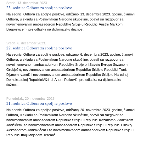
Sreda, 13. decembar 2023.
23. sednica Odbora za spoljne poslove
Na sednici Odbora za spoljne poslove, održanoj 13. decembra 2023. godine, članovi
Odbora, u skladu sa Poslovnikom Narodne skupštine, obavili su razgovor sa
novoimenovanim ambasadorom Republike Srbije u Republici Austriji Markom
Blagojevićem, pre odlaska na diplomatsku dužnost.
Sreda, 6. decembar 2023.
22. sednica Odbora za spoljne poslove
Na sednici Odbora za spoljne poslove, održanoj 6. decembra 2023. godine, članovi
Odbora, u skladu sa Poslovnikom Narodne skupštine, obavili su razgovor sa
novoimenovanom ambasadorkom Republike Srbije pri Savetu Evrope Suzanom
Grubješić, novoimenovanom ambasadorkom Republike Srbije u Republici Tunis
Dijanom Ivančić i novoimenovanom ambasadorkom Republike Srbije u Narodnoj
Demokratskoj Republici Alžir dr Anom Petković, pre odlaska na diplomatsku
dužnost.
Ponedeljak, 20. novembar 2023.
21. sednica Odbora za spoljne poslove
Na sednici Odbora za spoljne poslove, održanoj 20. novembra 2023. godine, članovi
Odbora, u skladu sa Poslovnikom Narodne skupštine, obavili su razgovor sa
novoimenovanim ambasadorom Republike Srbije u Republici Kazahstan Vladimirom
Jovičićem, sa novoimenovanim ambasadorom Republike Srbije u Republici Finskoj
Aleksandrom Jankovićem i sa novoimenovanom ambasadorkom Republike Srbije u
Republici Italiji Mirjanom Jeremić.