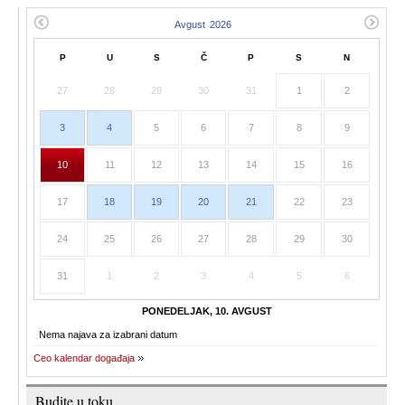
P
U
S
Č
P
S
N
27
28
29
30
31
1
2
3
4
5
6
7
8
9
10
11
12
13
14
15
16
17
18
19
20
21
22
23
24
25
26
27
28
29
30
31
1
2
3
4
5
6
PONEDELJAK, 10. AVGUST
Nema najava za izabrani datum
Ceo kalendar događaja
Budite u toku