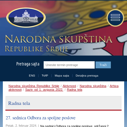
Pretraga sajta
ENG
ЋИР
Mapa sajta
Detaljna pretraga
Narodna skupština Republike Srbije
/
Aktivnosti
/
Narodna skupština
/
Arhiva
aktivnosti
/
Saziv od 1. avgusta 2022.
/
Radna tela
Radna tela
27. sednica Odbora za spoljne poslove
Petak, 2. februar 2024. |
Na sednici Odbora za spoljne poslove, održanoj 2.