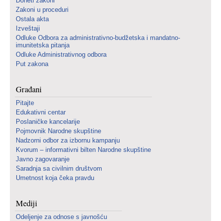
Doneti zakoni
Zakoni u proceduri
Ostala akta
Izveštaji
Odluke Odbora za administrativno-budžetska i mandatno-
imunitetska pitanja
Odluke Administrativnog odbora
Put zakona
Građani
Pitajte
Edukativni centar
Poslaničke kancelarije
Pojmovnik Narodne skupštine
Nadzorni odbor za izbornu kampanju
Kvorum – informativni bilten Narodne skupštine
Javno zagovaranje
Saradnja sa civilnim društvom
Umetnost koja čeka pravdu
Mediji
Odeljenje za odnose s javnošću