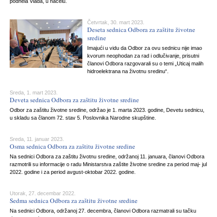
podnela Vlada, u načelu.
Četvrtak, 30. mart 2023.
Deseta sednica Odbora za zaštitu životne
sredine
Imajući u vidu da Odbor za ovu sednicu nije imao
kvorum neophodan za rad i odlučivanje, prisutni
članovi Odbora razgovarali su o temi „Uticaj malih
hidroelektrana na životnu sredinu“.
Sreda, 1. mart 2023.
Deveta sednica Odbora za zaštitu životne sredine
Odbor za zaštitu životne sredine, održao je 1. marta 2023. godine, Devetu sednicu,
u skladu sa članom 72. stav 5. Poslovnika Narodne skupštine.
Sreda, 11. januar 2023.
Osma sednica Odbora za zaštitu životne sredine
Na sednici Odbora za zaštitu životnu sredine, održanoj 11. januara, članovi Odbora
razmotrili su informacije o radu Ministarstva zaštite životne sredine za period maj- jul
2022. godine i za period avgust-oktobar 2022. godine.
Utorak, 27. decembar 2022.
Sedma sednica Odbora za zaštitu životne sredine
Na sednici Odbora, održanoj 27. decembra, članovi Odbora razmatrali su tačku