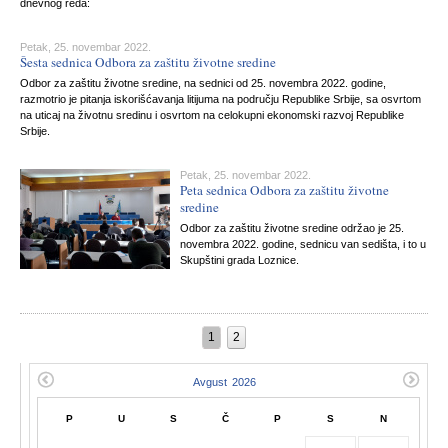
dnevnog reda:
Petak, 25. novembar 2022.
Šesta sednica Odbora za zaštitu životne sredine
Odbor za zaštitu životne sredine, na sednici od 25. novembra 2022. godine,
razmotrio je pitanja iskorišćavanja litijuma na području Republike Srbije, sa osvrtom
na uticaj na životnu sredinu i osvrtom na celokupni ekonomski razvoj Republike
Srbije.
Petak, 25. novembar 2022.
Peta sednica Odbora za zaštitu životne
sredine
Odbor za zaštitu životne sredine održao je 25.
novembra 2022. godine, sednicu van sedišta, i to u
Skupštini grada Loznice.
1
2
P
U
S
Č
P
S
N