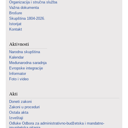
Organizacija i stručna služba
Važna dokumenta
Brošure
Skupština 1804-2026.
Istorijat
Kontakt
Aktivnosti
Narodna skupština
Kalendar
Međunarodna saradnja
Evropske integracije
Informator
Foto i video
Akti
Doneti zakoni
Zakoni u proceduri
Ostala akta
Izveštaji
Odluke Odbora za administrativno-budžetska i mandatno-
imunitetska pitanja