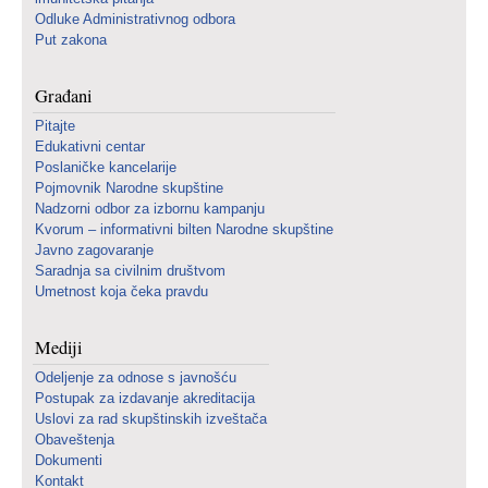
Odluke Administrativnog odbora
Put zakona
Građani
Pitajte
Edukativni centar
Poslaničke kancelarije
Pojmovnik Narodne skupštine
Nadzorni odbor za izbornu kampanju
Kvorum – informativni bilten Narodne skupštine
Javno zagovaranje
Saradnja sa civilnim društvom
Umetnost koja čeka pravdu
Mediji
Odeljenje za odnose s javnošću
Postupak za izdavanje akreditacija
Uslovi za rad skupštinskih izveštača
Obaveštenja
Dokumenti
Kontakt