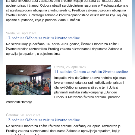
Na sednici Odbora za zaštitu životne sredine, koja je održana 19. oktobra 2023.
godine, prisutni članovi Odbora obavili su objedinjenu raspravu o Predlogu zakona o
strateškoj proceni uticaja na životnu sredinu; Predlogu zakona o proceni uticaja na
životnu sredinu i Predlogu zakona o kontroli opasnosti od velikih udesa koji uključuju
opasne supstance, koje je podnela Vlada, u načelu.
Sreda, 26. april 2023.
13. sednica Odbora za zaštitu životne sredine
Na sednici koja je održana, 26. aprila 2023. godine, članovi Odbora za zaštitu
životne sredine razmotrili su Predlog zakona o izmenama i dopunama Zakona o
upravljanju otpadom, u pojedinostima.
Utorak, 25. april 2023.
11. sednica Odbora za zaštitu životne sredine
Imajući u vidu da Odbor za ovu sednicu nije imao
kvorum neophodan za rad i odlučivanje, prisutni
članovi Odbora razgovarali su o temi „Uticaj
planiranih rudnika zlata kompanije „Dundee
Precious Metals“na životnu sredinu i prirodne
vrednosti Homolja.
Četvrtak, 20. april 2023.
12. sednica Odbora za zaštitu životne sredine
Na sednici Odbora za zaštitu životne sredine, održanoj 20. aprila, razmotren je
Predlog zakona o izmenama i dopunama Zakona o upravljanju otpadom, koji je