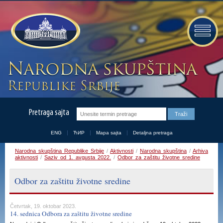
Pretraga sajta
ENG
ЋИР
Mapa sajta
Detaljna pretraga
Narodna skupština Republike Srbije
/
Aktivnosti
/
Narodna skupština
/
Arhiva
aktivnosti
/
Saziv od 1. avgusta 2022.
/
Odbor za zaštitu životne sredine
Odbor za zaštitu životne sredine
Četvrtak, 19. oktobar 2023.
14. sednica Odbora za zaštitu životne sredine