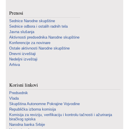
Prenosi
Sednice Narodne skupštine
Sednice odbora i ostalih radnih tela
Javna slušanja
Aktivnosti predsednika Narodne skupštine
Konferencije za novinare
Ostale aktivnosti Narodne skupštine
Dnevni izveštaji
Nedeljni izveštaji
Arhiva
Korisni linkovi
Predsednik
Vlada
Skupština Autonomne Pokrajine Vojvodine
Republička izborna komisija
Komisija za reviziju, verifikaciju i kontrolu tačnosti i ažuriranja
biračkog spiska
Narodna banka Srbije