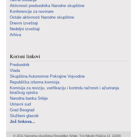
Aktivnosti predsednika Narodne skupštine
Konferencije za novinare
Ostale aktivnosti Narodne skupštine
Dnevni izveštaji
Nedeljni izveštaji
Arhiva
Korisni linkovi
Predsednik
Vlada
Skupština Autonomne Pokrajine Vojvodine
Republička izborna komisija
Komisija za reviziju, verifikaciju i kontrolu tačnosti i ažuriranja
biračkog spiska
Narodna banka Srbije
Ustavni sud
Grad Beograd
Službeni glasnik
Još linkova...
© 2011 Narodna skupština Republike Srbije, Trg Nikole Pašića 13, 11000