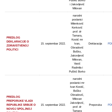
Puškić Borko
i Jakovljević
Milovan
narodni
poslanici
Milenković
Kerković
prof. dr
Tamara,
PREDLOG
Kostić mr
DEKLARACIJE O
15. septembar 2022.
Ivan,
Deklaracija
PD
ZDRAVSTVENOJ
Obradović
POLITICI
Boško,
Jakovljević
Milovan,
Vasić
Radmila i
Puškić Borko
narodni
poslanici mr
Ivan Kostić,
Boško
Obradović,
PREDLOG
Milovan
PREPORUKE VLADI
Jakovljević,
REPUBLIKE SRBIJE O
15. septembar 2022.
Preporuka
PD
prof. dr
NOVOJ SPOLJNOJ
Tamara