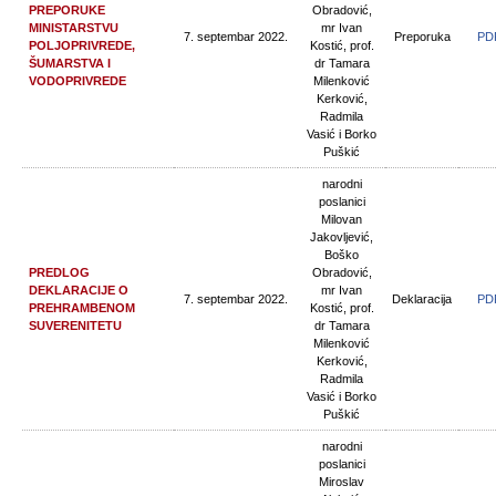
PREPORUKE
Obradović,
MINISTARSTVU
mr Ivan
7. septembar 2022.
Preporuka
PD
POLJOPRIVREDE,
Kostić, prof.
ŠUMARSTVA I
dr Tamara
VODOPRIVREDE
Milenković
Kerković,
Radmila
Vasić i Borko
Puškić
narodni
poslanici
Milovan
Jakovljević,
Boško
PREDLOG
Obradović,
DEKLARACIJE O
mr Ivan
7. septembar 2022.
Deklaracija
PD
PREHRAMBENOM
Kostić, prof.
SUVERENITETU
dr Tamara
Milenković
Kerković,
Radmila
Vasić i Borko
Puškić
narodni
poslanici
Miroslav