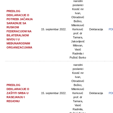
narodni
poslanici
Kostić mr
PREDLOG
Ivan,
DEKLARACIJE O
Obradović
POTREBI JAČANJA
Boško,
SARADNJE SA
Milenković
RUSKOM
15. septembar 2022.
Kerković
Deklaracija
PD
FEDERACIJOM NA
prof. dr
BILATERALNOM
Tamara,
NIVOU I U
Jakovljević
MEĐUNARODNIM
Milovan,
ORGANIZACIJAMA
Vasić
Radmila i
Puškić Borko
narodni
poslanici
Kostić mr
Ivan,
Obradović
PREDLOG
Boško,
DEKLARACIJE O
Milenković
ZAŠTITI SRBA U
15. septembar 2022.
Kerković
Deklaracija
PD
RASEJANJU I
prof. dr
REGIONU
Tamara,
Vasić
Radmila,