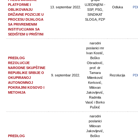
PLATFORME I
UJEDINjENI -
13. septembar 2022.
Odluka
PD
OBLIKOVANJU
SSP, PSG,
DRŽAVNE POZICIJE U
SINDIKAT
PROCESU DIJALOGA
SLOGA, PZP
SA PRIVREMENIM
INSTITUCIJAMA SA
SEDIŠTEM U PRIŠTINI
narodni
poslanici mr
Ivan Kostić,
PREDLOG
Boško
REZOLUCIJE
Obradović,
NARODNE SKUPŠTINE
prof. dr
REPUBLIKE SRBIJE O
Tamara
9. septembar 2022.
Rezolucija
PD
OKUPIRANOJ
Milenković
AUTONOMNOJ
Kerković,
POKRAJINI KOSOVO I
Milovan
METOHIJA
Jakovljević,
Radmila
Vasić i Borko
Puškić
narodni
poslanici
Milovan
Jakovljević,
PREDLOG
Boško