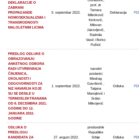
Obradović,
DEKLARACIJE O
prof. dr
ZABRANI
Tamara
PROPAGANDE
5. septembar 2022.
Deklaracija
PD
Milenković
HOMOSEKSUALIZMA I
Kerković,
TRANSRODNOSTI
Milovan
MALOLETNIM LICIMA
Jakovljević,
Radmila
Vasić i Borko
Puškić
PREDLOG ODLUKE O
OBRAZOVANJU
ANKETNOG ODBORA
RADI UTVRĐIVANJA
narodni
ČINJENICA,
poslanici
OKOLNOSTI I
Miodrag
ODGOVORNOSTI ZA
Gavrilović ,
1. septembar 2022.
Odluka
PD
NIZ HAVARIJA KOJE
Tatjana
SU SE DESILE U
Manojlović i
TERMOELEKTRANAMA
Srđan
OD 8. DECEMBRA 2021.
Milivojević
GODINE DO 12.
JANUARA 2022.
GODINE
ODLUKA O
predsednik
PREDLOGU
Republike
KANDIDATA ZA
27. avgust 2022.
Srbije
Odluka
PD