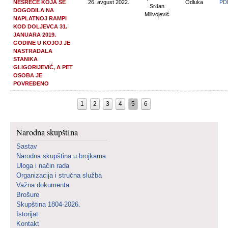
NESREĆE KOJA SE
26. avgust 2022.
Odluka
PD
Srđan
DOGODILA NA
Milivojević
NAPLATNOJ RAMPI
KOD DOLJEVCA 31.
JANUARA 2019.
GODINE U KOJOJ JE
NASTRADALA
STANIKA
GLIGORIJEVIĆ, A PET
OSOBA JE
POVREĐENO
1
2
3
4
5
6
Narodna skupština
Sastav
Narodna skupština u brojkama
Uloga i način rada
Organizacija i stručna služba
Važna dokumenta
Brošure
Skupština 1804-2026.
Istorijat
Kontakt