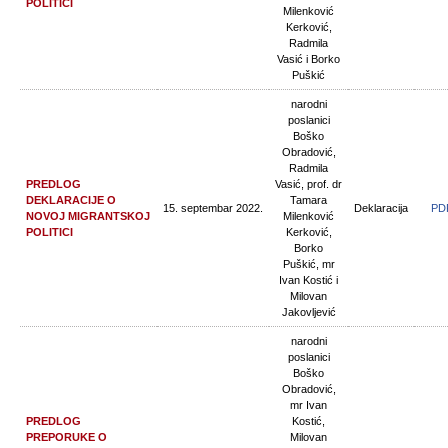
POLITICI
Milenković
Kerković,
Radmila
Vasić i Borko
Puškić
narodni
poslanici
Boško
Obradović,
Radmila
PREDLOG
Vasić, prof. dr
DEKLARACIJE O
Tamara
15. septembar 2022.
Deklaracija
PD
NOVOJ MIGRANTSKOJ
Milenković
POLITICI
Kerković,
Borko
Puškić, mr
Ivan Kostić i
Milovan
Jakovljević
narodni
poslanici
Boško
Obradović,
mr Ivan
PREDLOG
Kostić,
PREPORUKE O
Milovan