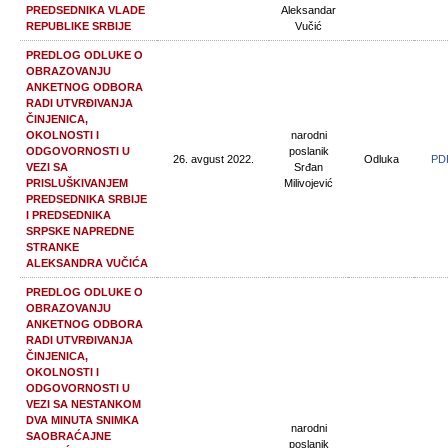
PREDSEDNIKA VLADE
Aleksandar
REPUBLIKE SRBIJE
Vučić
PREDLOG ODLUKE O
OBRAZOVANJU
ANKETNOG ODBORA
RADI UTVRĐIVANJA
ČINJENICA,
OKOLNOSTI I
narodni
ODGOVORNOSTI U
poslanik
26. avgust 2022.
Odluka
PD
VEZI SA
Srđan
PRISLUŠKIVANJEM
Milivojević
PREDSEDNIKA SRBIJE
I PREDSEDNIKA
SRPSKE NAPREDNE
STRANKE
ALEKSANDRA VUČIĆA
PREDLOG ODLUKE O
OBRAZOVANJU
ANKETNOG ODBORA
RADI UTVRĐIVANJA
ČINJENICA,
OKOLNOSTI I
ODGOVORNOSTI U
VEZI SA NESTANKOM
DVA MINUTA SNIMKA
narodni
SAOBRAĆAJNE
poslanik