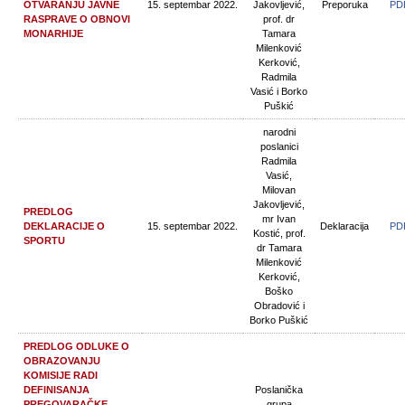
OTVARANJU JAVNE
15. septembar 2022.
Jakovljević,
Preporuka
PD
RASPRAVE O OBNOVI
prof. dr
MONARHIJE
Tamara
Milenković
Kerković,
Radmila
Vasić i Borko
Puškić
narodni
poslanici
Radmila
Vasić,
Milovan
Jakovljević,
PREDLOG
mr Ivan
DEKLARACIJE O
15. septembar 2022.
Deklaracija
PD
Kostić, prof.
SPORTU
dr Tamara
Milenković
Kerković,
Boško
Obradović i
Borko Puškić
PREDLOG ODLUKE O
OBRAZOVANJU
KOMISIJE RADI
DEFINISANJA
Poslanička
PREGOVARAČKE
grupa