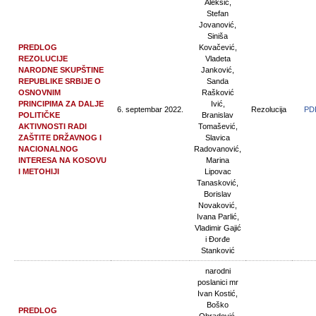
Aleksić,
Stefan
Jovanović,
Siniša
PREDLOG
Kovačević,
REZOLUCIJE
Vladeta
NARODNE SKUPŠTINE
Janković,
REPUBLIKE SRBIJE O
Sanda
OSNOVNIM
Rašković
PRINCIPIMA ZA DALJE
Ivić,
6. septembar 2022.
Rezolucija
PD
POLITIČKE
Branislav
AKTIVNOSTI RADI
Tomašević,
ZAŠTITE DRŽAVNOG I
Slavica
NACIONALNOG
Radovanović,
INTERESA NA KOSOVU
Marina
I METOHIJI
Lipovac
Tanasković,
Borislav
Novaković,
Ivana Parlić,
Vladimir Gajić
i Đorđe
Stanković
narodni
poslanici mr
Ivan Kostić,
Boško
PREDLOG