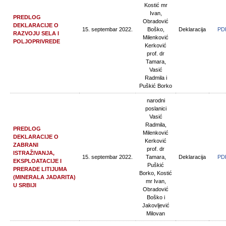
Kostić mr
Ivan,
PREDLOG
Obradović
DEKLARACIJE O
15. septembar 2022.
Boško,
Deklaracija
PD
RAZVOJU SELA I
Milenković
POLJOPRIVREDE
Kerković
prof. dr
Tamara,
Vasić
Radmila i
Puškić Borko
narodni
poslanici
Vasić
Radmila,
PREDLOG
Milenković
DEKLARACIJE O
Kerković
ZABRANI
prof. dr
ISTRAŽIVANJA,
15. septembar 2022.
Tamara,
Deklaracija
PD
EKSPLOATACIJE I
Puškić
PRERADE LITIJUMA
Borko, Kostić
(MINERALA JADARITA)
mr Ivan,
U SRBIJI
Obradović
Boško i
Jakovljević
Milovan