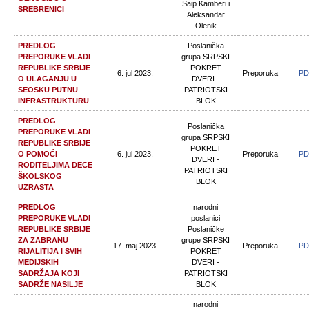
Šaip Kamberi i
SREBRENICI
Aleksandar
Olenik
PREDLOG
Poslanička
PREPORUKE VLADI
grupa SRPSKI
REPUBLIKE SRBIJE
POKRET
6. jul 2023.
Preporuka
PD
O ULAGANJU U
DVERI -
SEOSKU PUTNU
PATRIOTSKI
INFRASTRUKTURU
BLOK
PREDLOG
Poslanička
PREPORUKE VLADI
grupa SRPSKI
REPUBLIKE SRBIJE
POKRET
O POMOĆI
6. jul 2023.
Preporuka
PD
DVERI -
RODITELJIMA DECE
PATRIOTSKI
ŠKOLSKOG
BLOK
UZRASTA
PREDLOG
narodni
PREPORUKE VLADI
poslanici
REPUBLIKE SRBIJE
Poslaničke
ZA ZABRANU
grupe SRPSKI
17. maj 2023.
Preporuka
PD
RIJALITIJA I SVIH
POKRET
MEDIJSKIH
DVERI -
SADRŽAJA KOJI
PATRIOTSKI
SADRŽE NASILJE
BLOK
narodni