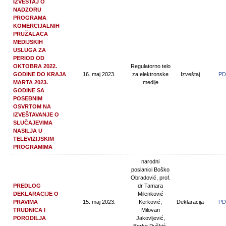
IZVEŠTAJ O
NADZORU
PROGRAMA
KOMERCIJALNIH
PRUŽALACA
MEDIJSKIH
USLUGA ZA
PERIOD OD
OKTOBRA 2022.
Regulatorno telo
GODINE DO KRAJA
16. maj 2023.
za elektronske
Izveštaj
PD
MARTA 2023.
medije
GODINE SA
POSEBNIM
OSVRTOM NA
IZVEŠTAVANJE O
SLUČAJEVIMA
NASILJA U
TELEVIZIJSKIM
PROGRAMIMA
narodni
poslanici Boško
Obradović, prof.
PREDLOG
dr Tamara
DEKLARACIJE O
Milenković
PRAVIMA
15. maj 2023.
Kerković,
Deklaracija
PD
TRUDNICA I
Milovan
PORODILJA
Jakovljević,