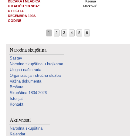
DEČAKA I MLADIĆA
Ksenija
U KAFIĆU "PANDA"
Marković.
U PEĆI 14.
DECEMBRA 1998.
GODINE
1
2
3
4
5
6
Narodna skupština
Sastav
Narodna skupština u brojkama
Uloga i način rada
Organizacija i stručna služba
Važna dokumenta
Brošure
Skupština 1804-2026.
Istorijat
Kontakt
Aktivnosti
Narodna skupština
Kalendar