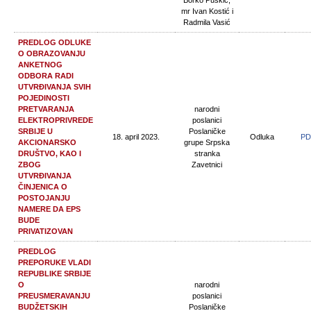
Borko Puškić,
mr Ivan Kostić i
Radmila Vasić
PREDLOG ODLUKE
O OBRAZOVANJU
ANKETNOG
ODBORA RADI
UTVRĐIVANJA SVIH
POJEDINOSTI
PRETVARANJA
narodni
ELEKTROPRIVREDE
poslanici
SRBIJE U
Poslaničke
18. april 2023.
Odluka
PD
AKCIONARSKO
grupe Srpska
DRUŠTVO, KAO I
stranka
ZBOG
Zavetnici
UTVRĐIVANJA
ČINJENICA O
POSTOJANJU
NAMERE DA EPS
BUDE
PRIVATIZOVAN
PREDLOG
PREPORUKE VLADI
REPUBLIKE SRBIJE
O
narodni
PREUSMERAVANJU
poslanici
BUDŽETSKIH
Poslaničke