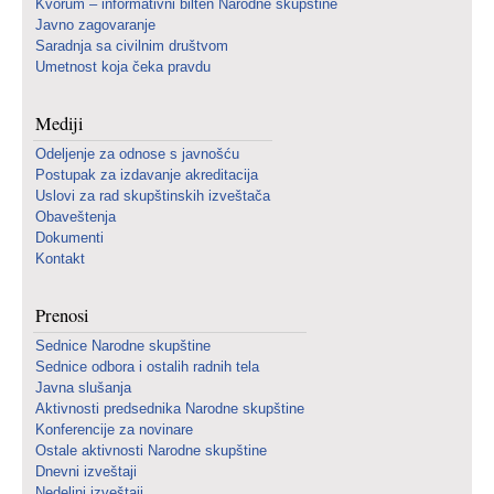
Kvorum – informativni bilten Narodne skupštine
Javno zagovaranje
Saradnja sa civilnim društvom
Umetnost koja čeka pravdu
Mediji
Odeljenje za odnose s javnošću
Postupak za izdavanje akreditacija
Uslovi za rad skupštinskih izveštača
Obaveštenja
Dokumenti
Kontakt
Prenosi
Sednice Narodne skupštine
Sednice odbora i ostalih radnih tela
Javna slušanja
Aktivnosti predsednika Narodne skupštine
Konferencije za novinare
Ostale aktivnosti Narodne skupštine
Dnevni izveštaji
Nedeljni izveštaji