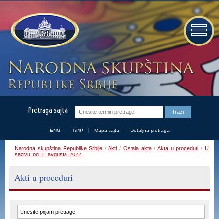
Pretraga sajta
ENG
ЋИР
Mapa sajta
Detaljna pretraga
Narodna skupština Republike Srbije
/
Akti
/
Ostala akta
/
Akta u proceduri
/
U
sazivu od 1. avgusta 2022.
Akti u proceduri