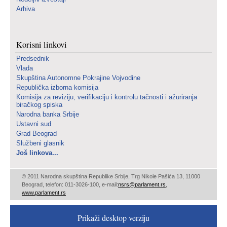
Arhiva
Korisni linkovi
Predsednik
Vlada
Skupština Autonomne Pokrajine Vojvodine
Republička izborna komisija
Komisija za reviziju, verifikaciju i kontrolu tačnosti i ažuriranja
biračkog spiska
Narodna banka Srbije
Ustavni sud
Grad Beograd
Službeni glasnik
Još linkova...
© 2011 Narodna skupština Republike Srbije, Trg Nikole Pašića 13, 11000
Beograd, telefon: 011-3026-100, e-mail:
nsrs@parlament.rs
,
www.parlament.rs
Prikaži desktop verziju