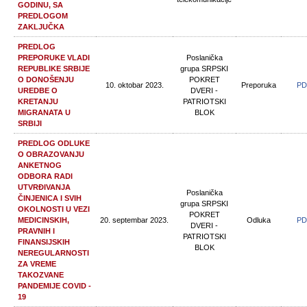
GODINU, SA
PREDLOGOM
ZAKLJUČKA
PREDLOG
PREPORUKE VLADI
Poslanička
REPUBLIKE SRBIJE
grupa SRPSKI
O DONOŠENJU
POKRET
10. oktobar 2023.
Preporuka
PD
UREDBE O
DVERI -
KRETANJU
PATRIOTSKI
MIGRANATA U
BLOK
SRBIJI
PREDLOG ODLUKE
O OBRAZOVANJU
ANKETNOG
ODBORA RADI
UTVRĐIVANJA
Poslanička
ČINJENICA I SVIH
grupa SRPSKI
OKOLNOSTI U VEZI
POKRET
MEDICINSKIH,
20. septembar 2023.
Odluka
PD
DVERI -
PRAVNIH I
PATRIOTSKI
FINANSIJSKIH
BLOK
NEREGULARNOSTI
ZA VREME
TAKOZVANE
PANDEMIJE COVID -
19