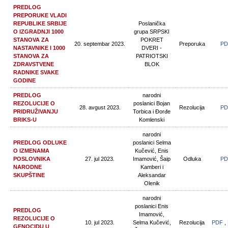
PREDLOG
PREPORUKE VLADI
REPUBLIKE SRBIJE
Poslanička
O IZGRADNJI 1000
grupa SRPSKI
STANOVA ZA
POKRET
20. septembar 2023.
Preporuka
PD
NASTAVNIKE I 1000
DVERI -
STANOVA ZA
PATRIOTSKI
ZDRAVSTVENE
BLOK
RADNIKE SVAKE
GODINE
PREDLOG
narodni
REZOLUCIJE O
poslanici Bojan
28. avgust 2023.
Rezolucija
PD
PRIDRUŽIVANJU
Torbica i Đorđe
BRIKS-U
Komlenski
narodni
PREDLOG ODLUKE
poslanici Selma
O IZMENAMA
Kučević, Enis
POSLOVNIKA
27. jul 2023.
Imamović, Šaip
Odluka
PD
NARODNE
Kamberi i
SKUPŠTINE
Aleksandar
Olenik
narodni
poslanici Enis
PREDLOG
Imamović,
REZOLUCIJE O
10. jul 2023.
Selma Kučević,
Rezolucija
PDF
,
GENOCIDU U