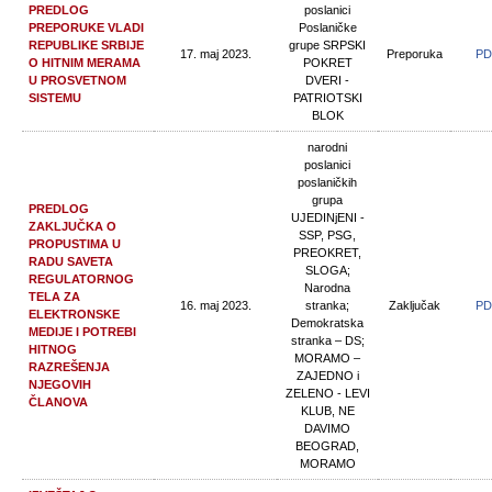
PREDLOG
poslanici
PREPORUKE VLADI
Poslaničke
REPUBLIKE SRBIJE
grupe SRPSKI
17. maj 2023.
Preporuka
PD
O HITNIM MERAMA
POKRET
U PROSVETNOM
DVERI -
SISTEMU
PATRIOTSKI
BLOK
narodni
poslanici
poslaničkih
grupa
PREDLOG
UJEDINjENI -
ZAKLJUČKA O
SSP, PSG,
PROPUSTIMA U
PREOKRET,
RADU SAVETA
SLOGA;
REGULATORNOG
Narodna
TELA ZA
16. maj 2023.
stranka;
Zaključak
PD
ELEKTRONSKE
Demokratska
MEDIJE I POTREBI
stranka – DS;
HITNOG
MORAMO –
RAZREŠENJA
ZAJEDNO i
NJEGOVIH
ZELENO - LEVI
ČLANOVA
KLUB, NE
DAVIMO
BEOGRAD,
MORAMO