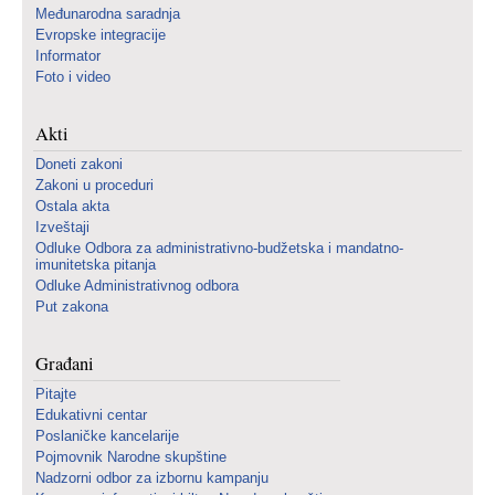
Međunarodna saradnja
Evropske integracije
Informator
Foto i video
Akti
Doneti zakoni
Zakoni u proceduri
Ostala akta
Izveštaji
Odluke Odbora za administrativno-budžetska i mandatno-
imunitetska pitanja
Odluke Administrativnog odbora
Put zakona
Građani
Pitajte
Edukativni centar
Poslaničke kancelarije
Pojmovnik Narodne skupštine
Nadzorni odbor za izbornu kampanju