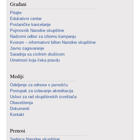
Građani
Pitajte
Edukativni centar
Poslaničke kancelarije
Pojmovnik Narodne skupštine
Nadzorni odbor za izbornu kampanju
Kvorum – informativni bilten Narodne skupštine
Javno zagovaranje
Saradnja sa civilnim društvom
Umetnost koja čeka pravdu
Mediji
Odeljenje za odnose s javnošću
Postupak za izdavanje akreditacija
Uslovi za rad skupštinskih izveštača
Obaveštenja
Dokumenti
Kontakt
Prenosi
Sednice Narodne skupštine