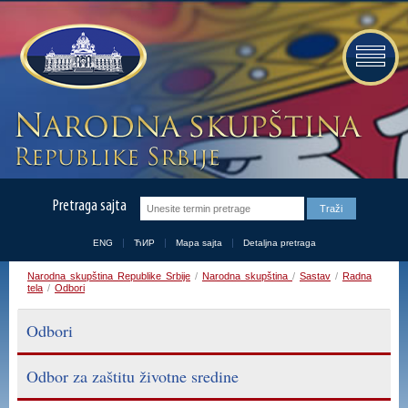
Pretraga sajta
ENG
ЋИР
Mapa sajta
Detaljna pretraga
Narodna skupština Republike Srbije
/
Narodna skupština
/
Sastav
/
Radna
tela
/
Odbori
Odbori
Odbor za zaštitu životne sredine