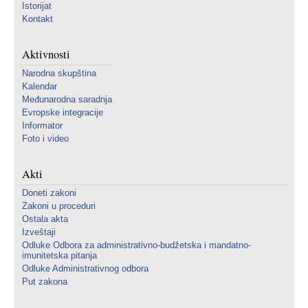
Istorijat
Kontakt
Aktivnosti
Narodna skupština
Kalendar
Međunarodna saradnja
Evropske integracije
Informator
Foto i video
Akti
Doneti zakoni
Zakoni u proceduri
Ostala akta
Izveštaji
Odluke Odbora za administrativno-budžetska i mandatno-
imunitetska pitanja
Odluke Administrativnog odbora
Put zakona