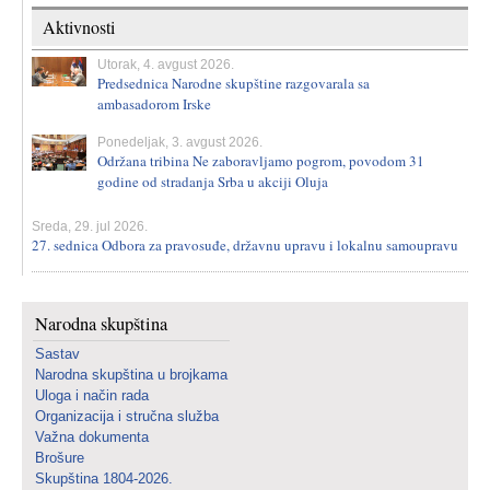
Aktivnosti
Utorak, 4. avgust 2026.
Predsednica Narodne skupštine razgovarala sa
ambasadorom Irske
Ponedeljak, 3. avgust 2026.
Održana tribina Ne zaboravljamo pogrom, povodom 31
godine od stradanja Srba u akciji Oluja
Sreda, 29. jul 2026.
27. sednica Odbora za pravosuđe, državnu upravu i lokalnu samoupravu
Narodna skupština
Sastav
Narodna skupština u brojkama
Uloga i način rada
Organizacija i stručna služba
Važna dokumenta
Brošure
Skupština 1804-2026.