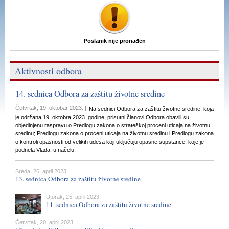
Poslanik nije pronađen
Aktivnosti odbora
14. sednica Odbora za zaštitu životne sredine
Četvrtak, 19. oktobar 2023. |
Na sednici Odbora za zaštitu životne sredine, koja
je održana 19. oktobra 2023. godine, prisutni članovi Odbora obavili su
objedinjenu raspravu o Predlogu zakona o strateškoj proceni uticaja na životnu
sredinu; Predlogu zakona o proceni uticaja na životnu sredinu i Predlogu zakona
o kontroli opasnosti od velikih udesa koji uključuju opasne supstance, koje je
podnela Vlada, u načelu.
Sreda, 26. april 2023.
13. sednica Odbora za zaštitu životne sredine
Utorak, 25. april 2023.
11. sednica Odbora za zaštitu životne sredine
Četvrtak, 20. april 2023.