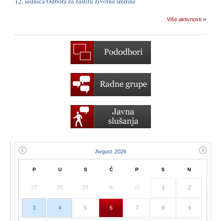
12. sednica Odbora za zaštitu životne sredine
Više aktivnosti
P
U
S
Č
P
S
N
27
28
29
30
31
1
2
3
4
5
6
7
8
9