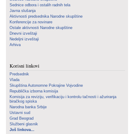
Sednice odbora i ostalih radnih tela
Javna slušanja
Aktivnosti predsednika Narodne skupštine
Konferencije za novinare
Ostale aktivnosti Narodne skupštine
Dnevni izveštaji
Nedeljni izveštaji
Arhiva
Korisni linkovi
Predsednik
Vlada
Skupština Autonomne Pokrajine Vojvodine
Republička izborna komisija
Komisija za reviziju, verifikaciju i kontrolu tačnosti i ažuriranja
biračkog spiska
Narodna banka Srbije
Ustavni sud
Grad Beograd
Službeni glasnik
Još linkova...