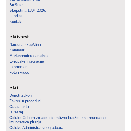
Brošure
Skupština 1804-2026.
Istorijat
Kontakt
Aktivnosti
Narodna skupština
Kalendar
Međunarodna saradnja
Evropske integracije
Informator
Foto i video
Akti
Doneti zakoni
Zakoni u proceduri
Ostala akta
Izveštaji
Odluke Odbora za administrativno-budžetska i mandatno-
imunitetska pitanja
Odluke Administrativnog odbora