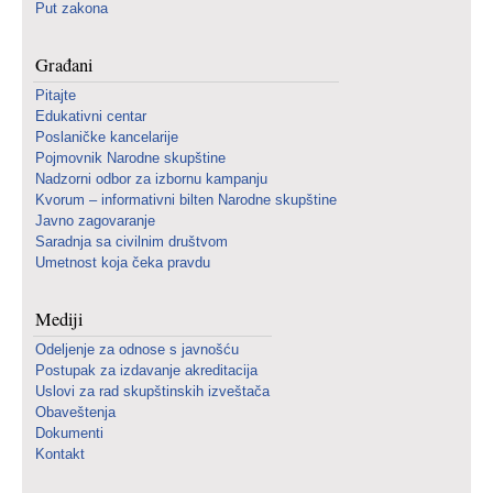
Put zakona
Građani
Pitajte
Edukativni centar
Poslaničke kancelarije
Pojmovnik Narodne skupštine
Nadzorni odbor za izbornu kampanju
Kvorum – informativni bilten Narodne skupštine
Javno zagovaranje
Saradnja sa civilnim društvom
Umetnost koja čeka pravdu
Mediji
Odeljenje za odnose s javnošću
Postupak za izdavanje akreditacija
Uslovi za rad skupštinskih izveštača
Obaveštenja
Dokumenti
Kontakt