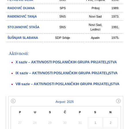
RADOVIĆ DIJANA
SPS
Priboj
1989.
RAĐENOVIĆ TANjA
SNS
Novi Sad
1973.
Novi Sad,
STOJANOVIĆ STAŠA
SNS
1991.
Ledinci
ŠUŠNjAR SLAĐANA
SDP Srbije
Apatin
1975.
Aktivnosti:
X saziv – AKTIVNOSTI POSLANIČKIH GRUPA PRIJATELjSTVA
IX saziv – AKTIVNOSTI POSLANIČKIH GRUPA PRIJATELjSTVA
VIII saziv – AKTIVNOSTI POSLANIČKIH GRUPA PRIJATELjSTVA
P
U
S
Č
P
S
N
27
28
29
30
31
1
2