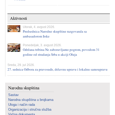
Aktivnosti
Utorak, 4. avgust 2026.
Predsednica Narodne skupštine razgovarala sa
ambasadorom Irske
Ponedeljak, 3. avgust 2026.
Održana tribina Ne zaboravljamo pogrom, povodom 31
godine od stradanja Srba u akciji Oluja
Sreda, 29. jul 2026.
27. sednica Odbora za pravosuđe, državnu upravu i lokalnu samoupravu
Narodna skupština
Sastav
Narodna skupština u brojkama
Uloga i način rada
Organizacija i stručna služba
Važna dokumenta