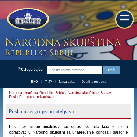
Pretraga sajta
ENG
ЋИР
Mapa sajta
Detaljna pretraga
Narodna skupština Republike Srbije
/
Narodna skupština
/
Sastav
/
Poslaničke grupe prijateljstva
Poslaničke grupe prijateljstva
Poslaničke grupe prijateljstva su skupštinska tela koja se mogu
obrazovati u Narodnoj skupštini za unapređenje odnosa i saradnje