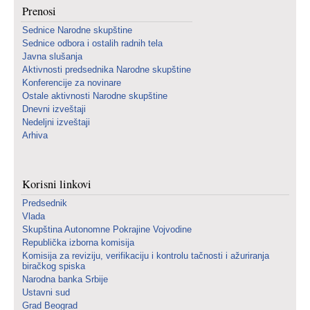
Prenosi
Sednice Narodne skupštine
Sednice odbora i ostalih radnih tela
Javna slušanja
Aktivnosti predsednika Narodne skupštine
Konferencije za novinare
Ostale aktivnosti Narodne skupštine
Dnevni izveštaji
Nedeljni izveštaji
Arhiva
Korisni linkovi
Predsednik
Vlada
Skupština Autonomne Pokrajine Vojvodine
Republička izborna komisija
Komisija za reviziju, verifikaciju i kontrolu tačnosti i ažuriranja
biračkog spiska
Narodna banka Srbije
Ustavni sud
Grad Beograd