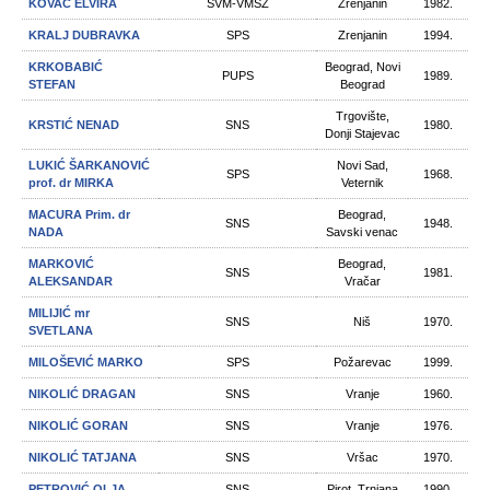
KOVAČ ELVIRA
SVM-VMSZ
Zrenjanin
1982.
KRALJ DUBRAVKA
SPS
Zrenjanin
1994.
KRKOBABIĆ
Beograd, Novi
PUPS
1989.
STEFAN
Beograd
Trgovište,
KRSTIĆ NENAD
SNS
1980.
Donji Stajevac
LUKIĆ ŠARKANOVIĆ
Novi Sad,
SPS
1968.
prof. dr MIRKA
Veternik
MACURA Prim. dr
Beograd,
SNS
1948.
NADA
Savski venac
MARKOVIĆ
Beograd,
SNS
1981.
ALEKSANDAR
Vračar
MILIJIĆ mr
SNS
Niš
1970.
SVETLANA
MILOŠEVIĆ MARKO
SPS
Požarevac
1999.
NIKOLIĆ DRAGAN
SNS
Vranje
1960.
NIKOLIĆ GORAN
SNS
Vranje
1976.
NIKOLIĆ TATJANA
SNS
Vršac
1970.
PETROVIĆ OLJA
SNS
Pirot, Trnjana
1990.