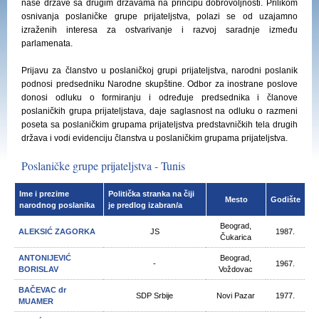
naše države sa drugim državama na principu dobrovoljnosti. Prilikom
osnivanja poslaničke grupe prijateljstva, polazi se od uzajamno
izraženih interesa za ostvarivanje i razvoj saradnje između
parlamenata.
Prijavu za članstvo u poslaničkoj grupi prijateljstva, narodni poslanik
podnosi predsedniku Narodne skupštine. Odbor za inostrane poslove
donosi odluku o formiranju i određuje predsednika i članove
poslaničkih grupa prijateljstava, daje saglasnost na odluku o razmeni
poseta sa poslaničkim grupama prijateljstva predstavničkih tela drugih
država i vodi evidenciju članstva u poslaničkim grupama prijateljstva.
Poslaničke grupe prijateljstva - Tunis
Ime i prezime
Politička stranka na čiji
Mesto
Godište
narodnog poslanika
je predlog izabran/a
Beograd,
ALEKSIĆ ZAGORKA
JS
1987.
Čukarica
ANTONIJEVIĆ
Beograd,
-
1967.
BORISLAV
Voždovac
BAČEVAC dr
SDP Srbije
Novi Pazar
1977.
MUAMER