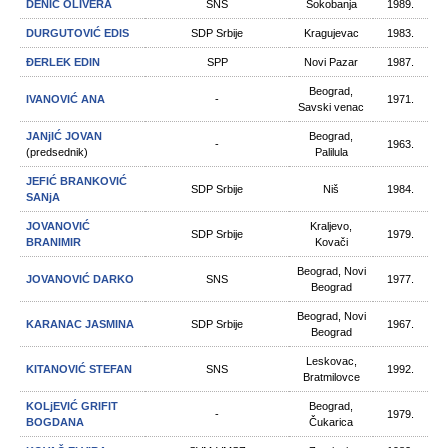
DENIĆ OLIVERA
SNS
Sokobanja
1989.
DURGUTOVIĆ EDIS
SDP Srbije
Kragujevac
1983.
ĐERLEK EDIN
SPP
Novi Pazar
1987.
Beograd,
IVANOVIĆ ANA
-
1971.
Savski venac
JANjIĆ JOVAN
Beograd,
-
1963.
(predsednik)
Palilula
JEFIĆ BRANKOVIĆ
SDP Srbije
Niš
1984.
SANjA
JOVANOVIĆ
Kraljevo,
SDP Srbije
1979.
BRANIMIR
Kovači
Beograd, Novi
JOVANOVIĆ DARKO
SNS
1977.
Beograd
Beograd, Novi
KARANAC JASMINA
SDP Srbije
1967.
Beograd
Leskovac,
KITANOVIĆ STEFAN
SNS
1992.
Bratmilovce
KOLjEVIĆ GRIFIT
Beograd,
-
1979.
BOGDANA
Čukarica