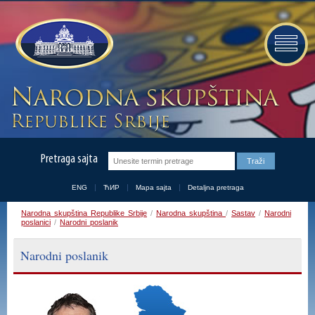
Pretraga sajta
ENG
ЋИР
Mapa sajta
Detaljna pretraga
Narodna skupština Republike Srbije
/
Narodna skupština
/
Sastav
/
Narodni
poslanici
/
Narodni poslanik
Narodni poslanik