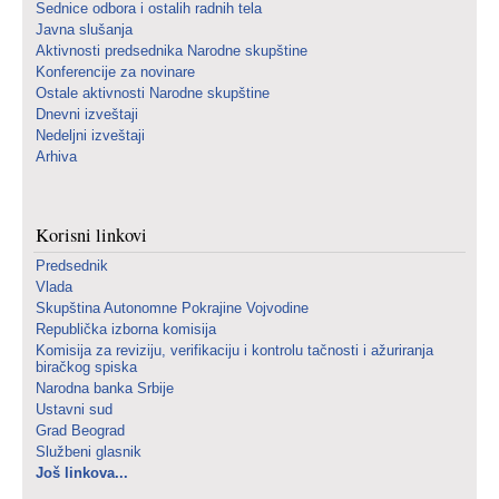
Sednice odbora i ostalih radnih tela
Javna slušanja
Aktivnosti predsednika Narodne skupštine
Konferencije za novinare
Ostale aktivnosti Narodne skupštine
Dnevni izveštaji
Nedeljni izveštaji
Arhiva
Korisni linkovi
Predsednik
Vlada
Skupština Autonomne Pokrajine Vojvodine
Republička izborna komisija
Komisija za reviziju, verifikaciju i kontrolu tačnosti i ažuriranja
biračkog spiska
Narodna banka Srbije
Ustavni sud
Grad Beograd
Službeni glasnik
Još linkova...