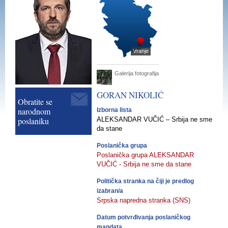
Vranje
Galerija fotografija
GORAN
NIKOLIĆ
Obratite se
narodnom
Izborna lista
poslaniku
ALEKSANDAR VUČIĆ – Srbija ne sme
da stane
Poslanička grupa
Poslanička grupa ALEKSANDAR
VUČIĆ - Srbija ne sme da stane
Politička stranka na čiji je predlog
izabran/a
Srpska napredna stranka (SNS)
Datum potvrđivanja poslaničkog
mandata