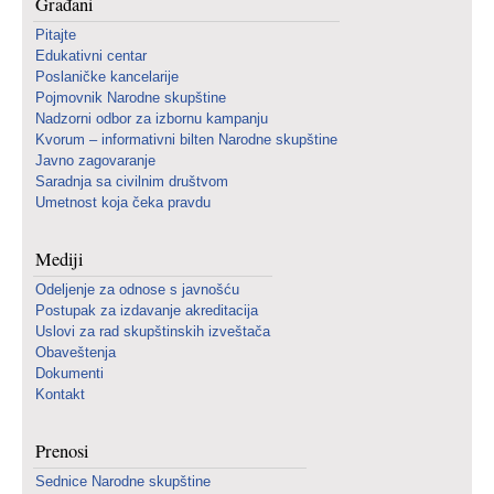
Građani
Pitajte
Edukativni centar
Poslaničke kancelarije
Pojmovnik Narodne skupštine
Nadzorni odbor za izbornu kampanju
Kvorum – informativni bilten Narodne skupštine
Javno zagovaranje
Saradnja sa civilnim društvom
Umetnost koja čeka pravdu
Mediji
Odeljenje za odnose s javnošću
Postupak za izdavanje akreditacija
Uslovi za rad skupštinskih izveštača
Obaveštenja
Dokumenti
Kontakt
Prenosi
Sednice Narodne skupštine