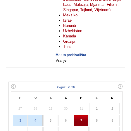
Laos, Malezija, Mjanmar, Filipini,
Singapur, Tajland, Vijetnam)
Meksiko
Izrael
Burundi
Uzbekistan
Kanada
Gruzija
Tunis
Mesto prebivališta
Vranje
P
U
S
Č
P
S
N
27
28
29
30
31
1
2
3
4
5
6
7
8
9