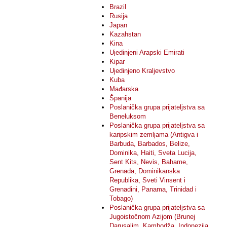
Brazil
Rusija
Japan
Kazahstan
Kina
Ujedinjeni Arapski Emirati
Kipar
Ujedinjeno Kraljevstvo
Kuba
Mađarska
Španija
Poslanička grupa prijateljstva sa
Beneluksom
Poslanička grupa prijateljstva sa
karipskim zemljama (Antigva i
Barbuda, Barbados, Belize,
Dominika, Haiti, Sveta Lucija,
Sent Kits, Nevis, Bahame,
Grenada, Dominikanska
Republika, Sveti Vinsent i
Grenadini, Panama, Trinidad i
Tobago)
Poslanička grupa prijateljstva sa
Jugoistočnom Azijom (Brunej
Darusalim, Kambodža, Indonezija,