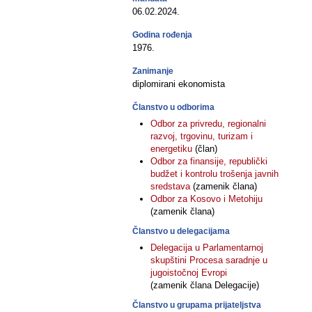
06.02.2024.
Godina rođenja
1976.
Zanimanje
diplomirani ekonomista
Članstvo u odborima
Odbor za privredu, regionalni
razvoj, trgovinu, turizam i
energetiku
(član)
Odbor za finansije, republički
budžet i kontrolu trošenja javnih
sredstava
(zamenik člana)
Odbor za Kosovo i Metohiju
(zamenik člana)
Članstvo u delegacijama
Delegacija u Parlamentarnoj
skupštini Procesa saradnje u
jugoistočnoj Evropi
(zamenik člana Delegacije)
Članstvo u grupama prijateljstva