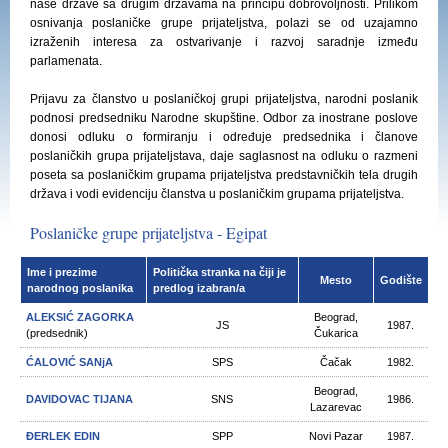
naše države sa drugim državama na principu dobrovoljnosti. Prilikom
osnivanja poslaničke grupe prijateljstva, polazi se od uzajamno
izraženih interesa za ostvarivanje i razvoj saradnje između
parlamenata.
Prijavu za članstvo u poslaničkoj grupi prijateljstva, narodni poslanik
podnosi predsedniku Narodne skupštine. Odbor za inostrane poslove
donosi odluku o formiranju i određuje predsednika i članove
poslaničkih grupa prijateljstava, daje saglasnost na odluku o razmeni
poseta sa poslaničkim grupama prijateljstva predstavničkih tela drugih
država i vodi evidenciju članstva u poslaničkim grupama prijateljstva.
Poslaničke grupe prijateljstva - Egipat
Ime i prezime
Politička stranka na čiji je
Mesto
Godište
narodnog poslanika
predlog izabran/a
ALEKSIĆ ZAGORKA
Beograd,
JS
1987.
(predsednik)
Čukarica
ĆALOVIĆ SANjA
SPS
Čačak
1982.
Beograd,
DAVIDOVAC TIJANA
SNS
1986.
Lazarevac
ĐERLEK EDIN
SPP
Novi Pazar
1987.