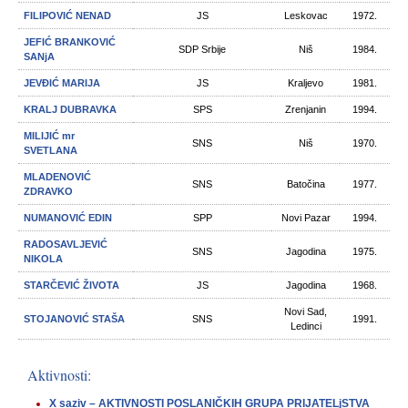
FILIPOVIĆ NENAD
JS
Leskovac
1972.
JEFIĆ BRANKOVIĆ
SDP Srbije
Niš
1984.
SANjA
JEVĐIĆ MARIJA
JS
Kraljevo
1981.
KRALJ DUBRAVKA
SPS
Zrenjanin
1994.
MILIJIĆ mr
SNS
Niš
1970.
SVETLANA
MLADENOVIĆ
SNS
Batočina
1977.
ZDRAVKO
NUMANOVIĆ EDIN
SPP
Novi Pazar
1994.
RADOSAVLJEVIĆ
SNS
Jagodina
1975.
NIKOLA
STARČEVIĆ ŽIVOTA
JS
Jagodina
1968.
Novi Sad,
STOJANOVIĆ STAŠA
SNS
1991.
Ledinci
Aktivnosti:
X saziv – AKTIVNOSTI POSLANIČKIH GRUPA PRIJATELjSTVA