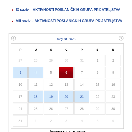
IX saziv – AKTIVNOSTI POSLANIČKIH GRUPA PRIJATELjSTVA
VIII saziv – AKTIVNOSTI POSLANIČKIH GRUPA PRIJATELjSTVA
P
U
S
Č
P
S
N
27
28
29
30
31
1
2
3
4
5
6
7
8
9
10
11
12
13
14
15
16
17
18
19
20
21
22
23
24
25
26
27
28
29
30
31
1
2
3
4
5
6