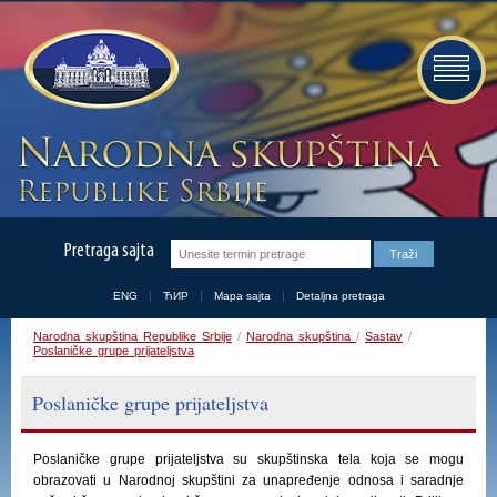
Pretraga sajta
ENG
ЋИР
Mapa sajta
Detaljna pretraga
Narodna skupština Republike Srbije
/
Narodna skupština
/
Sastav
/
Poslaničke grupe prijateljstva
Poslaničke grupe prijateljstva
Poslaničke grupe prijateljstva su skupštinska tela koja se mogu
obrazovati u Narodnoj skupštini za unapređenje odnosa i saradnje