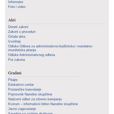
Informator
Foto i video
Akti
Doneti zakoni
Zakoni u proceduri
Ostala akta
Izveštaji
Odluke Odbora za administrativno-budžetska i mandatno-
imunitetska pitanja
Odluke Administrativnog odbora
Put zakona
Građani
Pitajte
Edukativni centar
Poslaničke kancelarije
Pojmovnik Narodne skupštine
Nadzorni odbor za izbornu kampanju
Kvorum – informativni bilten Narodne skupštine
Javno zagovaranje
Saradnja sa civilnim društvom