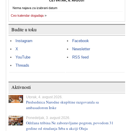
ČETVRTAK, 6. AVGUST
Nema najava za izabrani datum
Ceo kalendar događaja
Budite u toku
Instagram
Facebook
X
Newsletter
YouTube
RSS feed
Threads
Aktivnosti
Utorak, 4. avgust 2026.
Predsednica Narodne skupštine razgovarala sa
ambasadorom Irske
Ponedeljak, 3. avgust 2026.
Održana tribina Ne zaboravljamo pogrom, povodom 31
godine od stradanja Srba u akciji Oluja