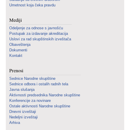
Umetnost koja čeka pravdu
Mediji
Odeljenje za odnose s javnošću
Postupak za izdavanje akreditacija
Uslovi za rad skupštinskih izveštača
Obaveštenja
Dokumenti
Kontakt
Prenosi
Sednice Narodne skupštine
Sednice odbora i ostalih radnih tela
Javna slušanja
Aktivnosti predsednika Narodne skupštine
Konferencije za novinare
Ostale aktivnosti Narodne skupštine
Dnevni izveštaji
Nedeljni izveštaji
Arhiva