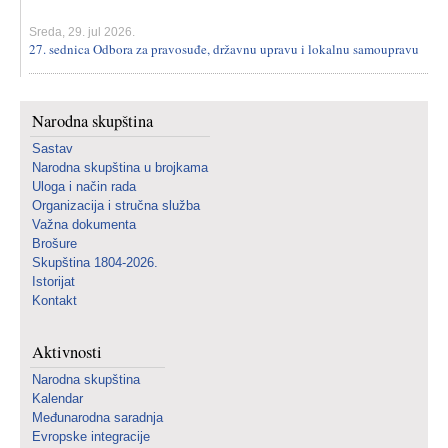
Sreda, 29. jul 2026.
27. sednica Odbora za pravosuđe, državnu upravu i lokalnu samoupravu
Narodna skupština
Sastav
Narodna skupština u brojkama
Uloga i način rada
Organizacija i stručna služba
Važna dokumenta
Brošure
Skupština 1804-2026.
Istorijat
Kontakt
Aktivnosti
Narodna skupština
Kalendar
Međunarodna saradnja
Evropske integracije