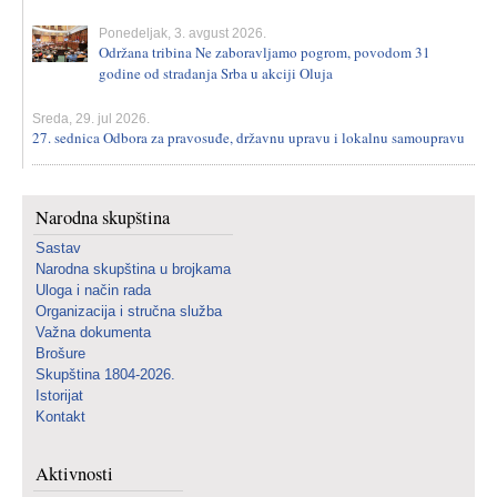
Ponedeljak, 3. avgust 2026.
Održana tribina Ne zaboravljamo pogrom, povodom 31
godine od stradanja Srba u akciji Oluja
Sreda, 29. jul 2026.
27. sednica Odbora za pravosuđe, državnu upravu i lokalnu samoupravu
Narodna skupština
Sastav
Narodna skupština u brojkama
Uloga i način rada
Organizacija i stručna služba
Važna dokumenta
Brošure
Skupština 1804-2026.
Istorijat
Kontakt
Aktivnosti