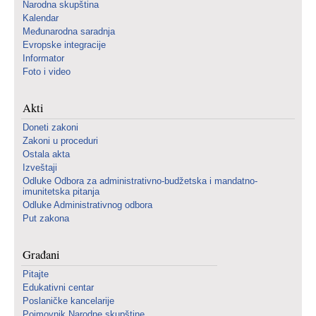
Narodna skupština
Kalendar
Međunarodna saradnja
Evropske integracije
Informator
Foto i video
Akti
Doneti zakoni
Zakoni u proceduri
Ostala akta
Izveštaji
Odluke Odbora za administrativno-budžetska i mandatno-
imunitetska pitanja
Odluke Administrativnog odbora
Put zakona
Građani
Pitajte
Edukativni centar
Poslaničke kancelarije
Pojmovnik Narodne skupštine