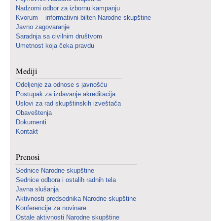
Nadzorni odbor za izbornu kampanju
Kvorum – informativni bilten Narodne skupštine
Javno zagovaranje
Saradnja sa civilnim društvom
Umetnost koja čeka pravdu
Mediji
Odeljenje za odnose s javnošću
Postupak za izdavanje akreditacija
Uslovi za rad skupštinskih izveštača
Obaveštenja
Dokumenti
Kontakt
Prenosi
Sednice Narodne skupštine
Sednice odbora i ostalih radnih tela
Javna slušanja
Aktivnosti predsednika Narodne skupštine
Konferencije za novinare
Ostale aktivnosti Narodne skupštine