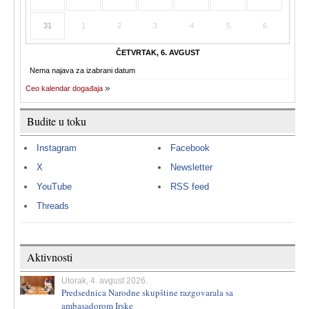
31
1
2
3
4
5
6
ČETVRTAK, 6. AVGUST
Nema najava za izabrani datum
Ceo kalendar događaja
Budite u toku
Instagram
Facebook
X
Newsletter
YouTube
RSS feed
Threads
Aktivnosti
Utorak, 4. avgust 2026.
Predsednica Narodne skupštine razgovarala sa
ambasadorom Irske