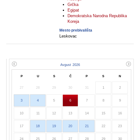
Grčka
Egipat
Demokratska Narodna Republika
Koreja
Mesto prebivališta
Leskovac
P
U
S
Č
P
S
N
27
28
29
30
31
1
2
3
4
5
6
7
8
9
10
11
12
13
14
15
16
17
18
19
20
21
22
23
24
25
26
27
28
29
30