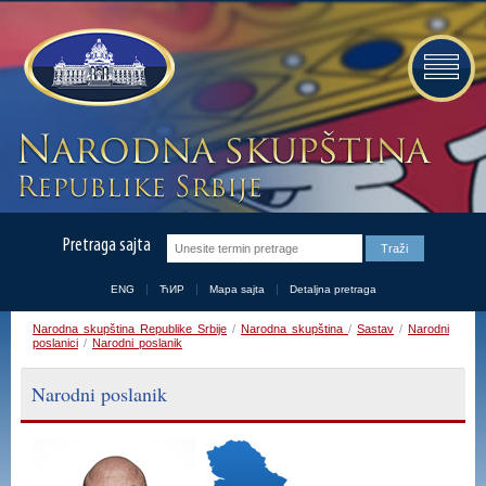
Pretraga sajta
ENG
ЋИР
Mapa sajta
Detaljna pretraga
Narodna skupština Republike Srbije
/
Narodna skupština
/
Sastav
/
Narodni
poslanici
/
Narodni poslanik
Narodni poslanik