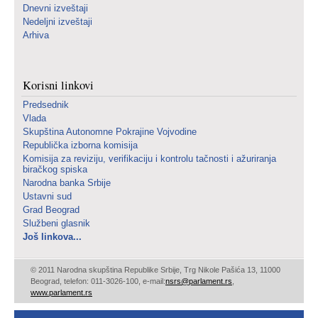
Dnevni izveštaji
Nedeljni izveštaji
Arhiva
Korisni linkovi
Predsednik
Vlada
Skupština Autonomne Pokrajine Vojvodine
Republička izborna komisija
Komisija za reviziju, verifikaciju i kontrolu tačnosti i ažuriranja
biračkog spiska
Narodna banka Srbije
Ustavni sud
Grad Beograd
Službeni glasnik
Još linkova...
© 2011 Narodna skupština Republike Srbije, Trg Nikole Pašića 13, 11000
Beograd, telefon: 011-3026-100, e-mail:
nsrs@parlament.rs
,
www.parlament.rs