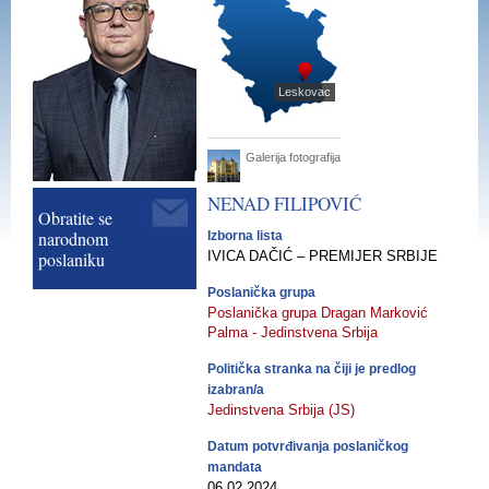
Leskovac
Galerija fotografija
NENAD
FILIPOVIĆ
Obratite se
narodnom
Izborna lista
poslaniku
IVICA DAČIĆ – PREMIJER SRBIJE
Poslanička grupa
Poslanička grupa Dragan Marković
Palma - Jedinstvena Srbija
Politička stranka na čiji je predlog
izabran/a
Jedinstvena Srbija (JS)
Datum potvrđivanja poslaničkog
mandata
06.02.2024.