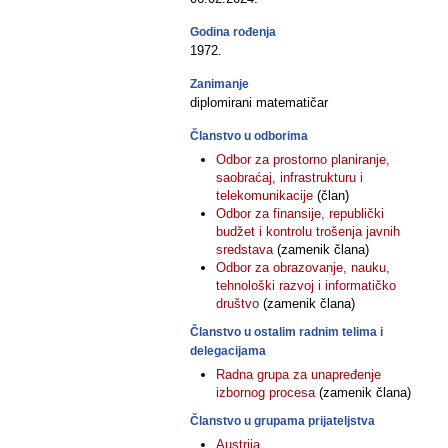
Godina rođenja
1972.
Zanimanje
diplomirani matematičar
Članstvo u odborima
Odbor za prostorno planiranje,
saobraćaj, infrastrukturu i
telekomunikacije
(član)
Odbor za finansije, republički
budžet i kontrolu trošenja javnih
sredstava
(zamenik člana)
Odbor za obrazovanje, nauku,
tehnološki razvoj i informatičko
društvo
(zamenik člana)
Članstvo u ostalim radnim telima i
delegacijama
Radna grupa za unapređenje
izbornog procesa
(zamenik člana)
Članstvo u grupama prijateljstva
Austrija