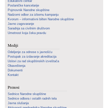
Edukativni centar
Poslaničke kancelarije
Pojmovnik Narodne skupštine
Nadzorni odbor za izbornu kampanju
Kvorum – informativni bilten Narodne skupštine
Javno zagovaranje
Saradnja sa civilnim društvom
Umetnost koja čeka pravdu
Mediji
Odeljenje za odnose s javnošću
Postupak za izdavanje akreditacija
Uslovi za rad skupštinskih izveštača
Obaveštenja
Dokumenti
Kontakt
Prenosi
Sednice Narodne skupštine
Sednice odbora i ostalih radnih tela
Javna slušanja
Aktivnosti predsednika Narodne skupštine