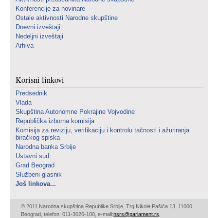
Konferencije za novinare
Ostale aktivnosti Narodne skupštine
Dnevni izveštaji
Nedeljni izveštaji
Arhiva
Korisni linkovi
Predsednik
Vlada
Skupština Autonomne Pokrajine Vojvodine
Republička izborna komisija
Komisija za reviziju, verifikaciju i kontrolu tačnosti i ažuriranja
biračkog spiska
Narodna banka Srbije
Ustavni sud
Grad Beograd
Službeni glasnik
Još linkova...
© 2011 Narodna skupština Republike Srbije, Trg Nikole Pašića 13, 11000
Beograd, telefon: 011-3026-100, e-mail:
nsrs@parlament.rs
,