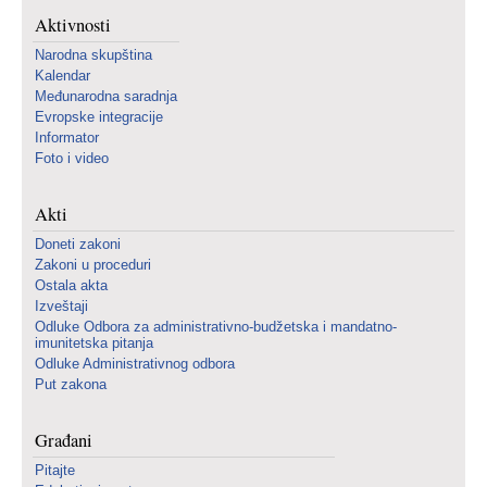
Aktivnosti
Narodna skupština
Kalendar
Međunarodna saradnja
Evropske integracije
Informator
Foto i video
Akti
Doneti zakoni
Zakoni u proceduri
Ostala akta
Izveštaji
Odluke Odbora za administrativno-budžetska i mandatno-
imunitetska pitanja
Odluke Administrativnog odbora
Put zakona
Građani
Pitajte