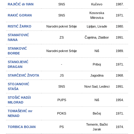
RAJIČIĆ dr IVAN
SNS
Kučevo
1987.
Kosovska
RAKIĆ GORAN
SNS
1971.
Mitrovica
RISTIĆ ŽARKO
Narodni pokret Srbije
Lipljan, Livađe
1980.
STAMATOVIĆ
ZS
Čajetina, Zlatibor
1991.
IVANA
STANKOVIĆ
Narodni pokret Srbije
Niš
1989.
ĐORĐE
STANOJEVIĆ
-
Priboj
1971.
DRAGAN
STARČEVIĆ ŽIVOTA
JS
Jagodina
1968.
STOJANOVIĆ
SNS
Novi Sad, Ledinci
1991.
STAŠA
STOŠIĆ HADžI
PUPS
Niš
1954.
MILORAD
TOMAŠEVIĆ mr
POKS
Bečej
1971.
NENAD
Temerin, Bački
TORBICA BOJAN
PS
1974.
Jarak