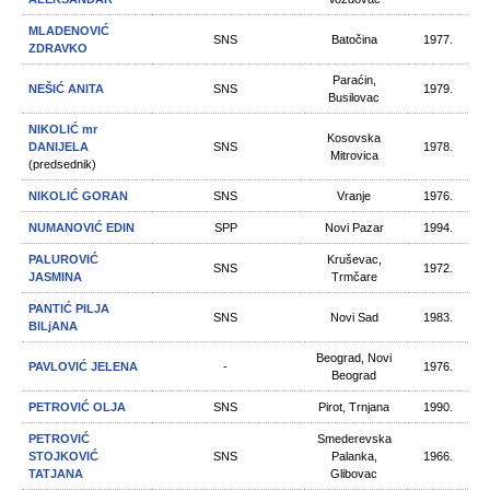
MLADENOVIĆ
SNS
Batočina
1977.
ZDRAVKO
Paraćin,
NEŠIĆ ANITA
SNS
1979.
Busilovac
NIKOLIĆ mr
Kosovska
DANIJELA
SNS
1978.
Mitrovica
(predsednik)
NIKOLIĆ GORAN
SNS
Vranje
1976.
NUMANOVIĆ EDIN
SPP
Novi Pazar
1994.
PALUROVIĆ
Kruševac,
SNS
1972.
JASMINA
Trmčare
PANTIĆ PILJA
SNS
Novi Sad
1983.
BILjANA
Beograd, Novi
PAVLOVIĆ JELENA
-
1976.
Beograd
PETROVIĆ OLJA
SNS
Pirot, Trnjana
1990.
PETROVIĆ
Smederevska
STOJKOVIĆ
SNS
Palanka,
1966.
TATJANA
Glibovac