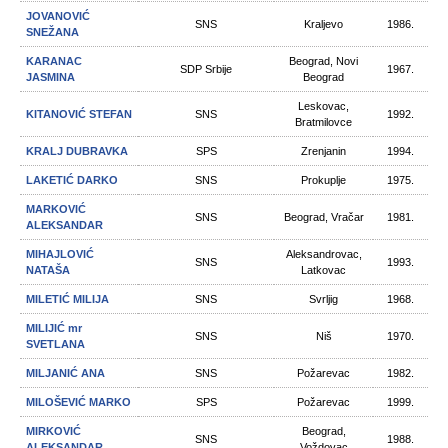
JOVANOVIĆ
SNS
Kraljevo
1986.
SNEŽANA
KARANAC
Beograd, Novi
SDP Srbije
1967.
JASMINA
Beograd
Leskovac,
KITANOVIĆ STEFAN
SNS
1992.
Bratmilovce
KRALJ DUBRAVKA
SPS
Zrenjanin
1994.
LAKETIĆ DARKO
SNS
Prokuplje
1975.
MARKOVIĆ
SNS
Beograd, Vračar
1981.
ALEKSANDAR
MIHAJLOVIĆ
Aleksandrovac,
SNS
1993.
NATAŠA
Latkovac
MILETIĆ MILIJA
SNS
Svrljig
1968.
MILIJIĆ mr
SNS
Niš
1970.
SVETLANA
MILJANIĆ ANA
SNS
Požarevac
1982.
MILOŠEVIĆ MARKO
SPS
Požarevac
1999.
MIRKOVIĆ
Beograd,
SNS
1988.
ALEKSANDAR
Voždovac