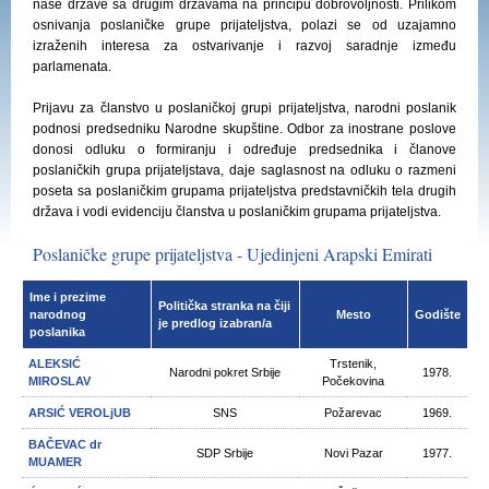
naše države sa drugim državama na principu dobrovoljnosti. Prilikom
osnivanja poslaničke grupe prijateljstva, polazi se od uzajamno
izraženih interesa za ostvarivanje i razvoj saradnje između
parlamenata.
Prijavu za članstvo u poslaničkoj grupi prijateljstva, narodni poslanik
podnosi predsedniku Narodne skupštine. Odbor za inostrane poslove
donosi odluku o formiranju i određuje predsednika i članove
poslaničkih grupa prijateljstava, daje saglasnost na odluku o razmeni
poseta sa poslaničkim grupama prijateljstva predstavničkih tela drugih
država i vodi evidenciju članstva u poslaničkim grupama prijateljstva.
Poslaničke grupe prijateljstva - Ujedinjeni Arapski Emirati
Ime i prezime
Politička stranka na čiji
narodnog
Mesto
Godište
je predlog izabran/a
poslanika
ALEKSIĆ
Trstenik,
Narodni pokret Srbije
1978.
MIROSLAV
Počekovina
ARSIĆ VEROLjUB
SNS
Požarevac
1969.
BAČEVAC dr
SDP Srbije
Novi Pazar
1977.
MUAMER