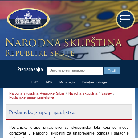
Pretraga sajta
ENG
ЋИР
Mapa sajta
Detaljna pretraga
Narodna skupština Republike Srbije
/
Narodna skupština
/
Sastav
/
Poslaničke grupe prijateljstva
Poslaničke grupe prijateljstva
Poslaničke grupe prijateljstva su skupštinska tela koja se mogu
obrazovati u Narodnoj skupštini za unapređenje odnosa i saradnje