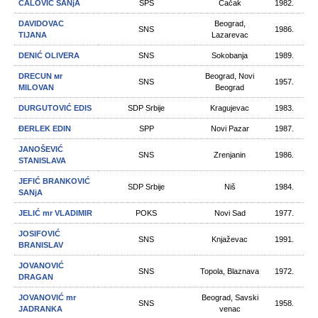
ĆALOVIĆ SANjA
SPS
Čačak
1982.
DAVIDOVAC
Beograd,
SNS
1986.
TIJANA
Lazarevac
DENIĆ OLIVERA
SNS
Sokobanja
1989.
DRECUN мr
Beograd, Novi
SNS
1957.
MILOVAN
Beograd
DURGUTOVIĆ EDIS
SDP Srbije
Kragujevac
1983.
ĐERLEK EDIN
SPP
Novi Pazar
1987.
JANOŠEVIĆ
SNS
Zrenjanin
1986.
STANISLAVA
JEFIĆ BRANKOVIĆ
SDP Srbije
Niš
1984.
SANjA
JELIĆ mr VLADIMIR
POKS
Novi Sad
1977.
JOSIFOVIĆ
SNS
Knjaževac
1991.
BRANISLAV
JOVANOVIĆ
SNS
Topola, Blaznava
1972.
DRAGAN
JOVANOVIĆ mr
Beograd, Savski
SNS
1958.
JADRANKA
venac