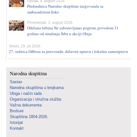
Utorak, 4. avgust 2026.
Predsednica Narodne skupštine razgovarala sa
ambasadorom Irske
Ponedeljak, 3. avgust 2026.
Održana tribina Ne zaboravljamo pogrom, povodom 31
godine od stradanja Srba u akciji Oluja
Sreda, 29. jul 2026.
27. sednica Odbora za pravosuđe, državnu upravu i lokalnu samoupravu
Narodna skupština
Sastav
Narodna skupština u brojkama
Uloga i način rada
Organizacija i stručna služba
Važna dokumenta
Brošure
Skupština 1804-2026.
Istorijat
Kontakt