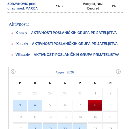
ZDRAVKOVIĆ prof.
Beograd, Novi
SNS
1973.
dr. sc. med. MARIJA
Beograd
Aktivnosti:
X saziv – AKTIVNOSTI POSLANIČKIH GRUPA PRIJATELjSTVA
IX saziv – AKTIVNOSTI POSLANIČKIH GRUPA PRIJATELjSTVA
VIII saziv – AKTIVNOSTI POSLANIČKIH GRUPA PRIJATELjSTVA
P
U
S
Č
P
S
N
27
28
29
30
31
1
2
3
4
5
6
7
8
9
10
11
12
13
14
15
16
17
18
19
20
21
22
23