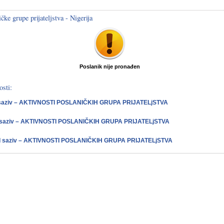
čke grupe prijateljstva - Nigerija
Poslanik nije pronađen
osti:
saziv – AKTIVNOSTI POSLANIČKIH GRUPA PRIJATELjSTVA
 saziv – AKTIVNOSTI POSLANIČKIH GRUPA PRIJATELjSTVA
II saziv – AKTIVNOSTI POSLANIČKIH GRUPA PRIJATELjSTVA