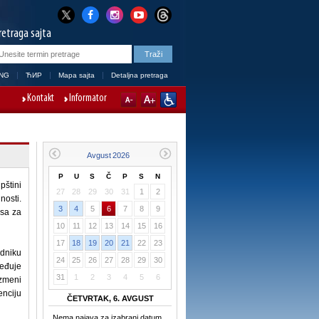
retraga sajta
NG
ЋИР
Mapa sajta
Detaljna pretraga
Kontakt
Informator
P
U
S
Č
P
S
N
pštini
27
28
29
30
31
1
2
nosti.
3
4
5
6
7
8
9
esa za
10
11
12
13
14
15
16
17
18
19
20
21
22
23
edniku
24
25
26
27
28
29
30
eđuje
31
1
2
3
4
5
6
azmeni
enciju
ČETVRTAK, 6. AVGUST
Nema najava za izabrani datum