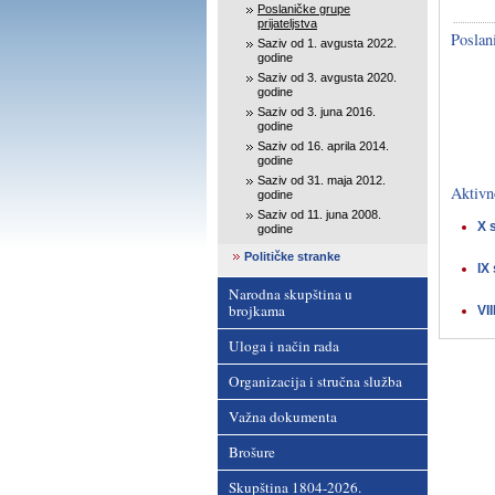
Poslaničke grupe
prijateljstva
Poslani
Saziv od 1. avgusta 2022.
godine
Saziv od 3. avgusta 2020.
godine
Saziv od 3. juna 2016.
godine
Saziv od 16. aprila 2014.
godine
Saziv od 31. maja 2012.
Aktivn
godine
Saziv od 11. juna 2008.
X 
godine
Političke stranke
IX
Narodna skupština u
brojkama
VI
Uloga i način rada
Organizacija i stručna služba
Važna dokumenta
Brošure
Skupština 1804-2026.