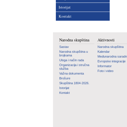
Istorijat
Kontakt
Narodna skupština
Aktivnosti
Sastav
Narodna skupština
Narodna skupština u
Kalendar
brojkama
Međunarodna saradn
Uloga i način rada
Evropske integracije
Organizacija i stručna
Informator
služba
Foto i video
Važna dokumenta
Brošure
Skupština 1804-2026.
Istorijat
Kontakt