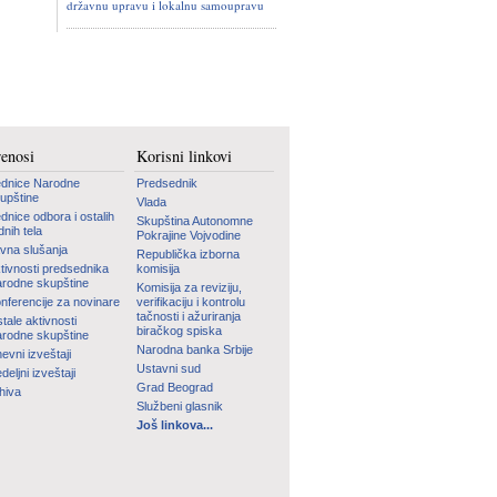
državnu upravu i lokalnu samoupravu
renosi
Korisni linkovi
dnice Narodne
Predsednik
upštine
Vlada
dnice odbora i ostalih
Skupština Autonomne
dnih tela
Pokrajine Vojvodine
vna slušanja
Republička izborna
tivnosti predsednika
komisija
rodne skupštine
Komisija za reviziju,
nferencije za novinare
verifikaciju i kontrolu
tačnosti i ažuriranja
tale aktivnosti
biračkog spiska
rodne skupštine
Narodna banka Srbije
evni izveštaji
Ustavni sud
deljni izveštaji
Grad Beograd
hiva
Službeni glasnik
Još linkova...