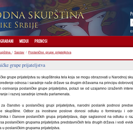
P
E
GRAĐANI
MEDIJI
PRENOSI
upština
/
Sastav
/
Poslaničke grupe prijateljstva
ičke grupe prijateljstva
čke grupe prijateljstva su skupštinska tela koja se mogu obrazovati u Narodnoj sku
ređenje odnosa i saradnje naše države sa drugim državama na principu dobrovolj
m osnivanja poslaničke grupe prijateljstva, polazi se od uzajamno izraženih inter
vanje i razvoj saradnje između parlamenata.
 za članstvo u poslaničkoj grupi prijateljstva, narodni poslanik podnosi preds
e skupštine. Odbor za inostrane poslove donosi odluku o formiranju i odr
nika i članove poslaničkih grupa prijateljstava, daje saglasnost na odluku o r
sa poslaničkim grupama prijateljstva predstavničkih tela drugih država i vodi evid
a u poslaničkim grupama prijateljstva.