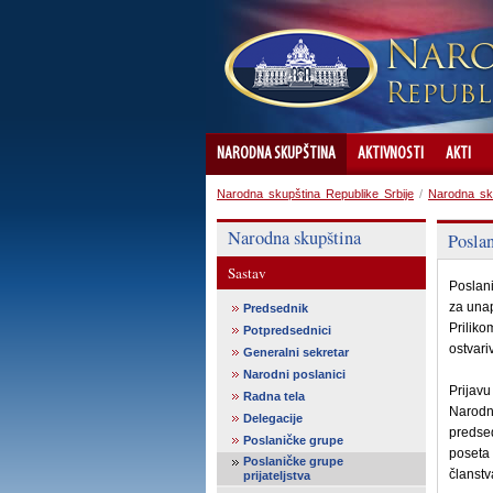
NARODNA SKUPŠTINA
AKTIVNOSTI
AKTI
Narodna skupština Republike Srbije
/
Narodna sk
Narodna skupština
Poslan
Sastav
Poslani
za unap
Predsednik
Priliko
Potpredsednici
ostvari
Generalni sekretar
Narodni poslanici
Prijavu
Radna tela
Narodn
Delegacije
predsed
Poslaničke grupe
poseta 
Poslaničke grupe
članstv
prijateljstva