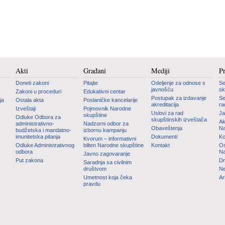
Akti
Građani
Mediji
P
Doneti zakoni
Pitajte
Odeljenje za odnose s
Se
javnošću
sk
Zakoni u proceduri
Edukativni centar
Postupak za izdavanje
Se
ja
Ostala akta
Poslaničke kancelarije
akreditacija
ra
Izveštaji
Pojmovnik Narodne
Uslovi za rad
Ja
skupštine
Odluke Odbora za
skupštinskih izveštača
Ak
administrativno-
Nadzorni odbor za
Obaveštenja
Na
budžetska i mandatno-
izbornu kampanju
imunitetska pitanja
Dokumenti
Ko
Kvorum – informativni
Odluke Administrativnog
bilten Narodne skupštine
Kontakt
Os
odbora
Na
Javno zagovaranje
Put zakona
Dn
Saradnja sa civilnim
društvom
Ne
Umetnost koja čeka
Ar
pravdu