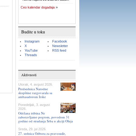
Ceo kalendar događaja
Budite u toku
Instagram
Facebook
X
Newsletter
YouTube
RSS feed
Threads
Aktivnosti
Utorak, 4. avgust 2026.
Predsednica Narodne
skupštine razgovarala sa
ambasadorom Irske
Ponedeljak, 3. avgust
2026.
Održana tribina Ne
zaboravljamo pogrom, povodom 31
godine od stradanja Srba u akciji Oluja
Sreda, 29. jul 2026.
27. sednica Odbora za pravosuđe,