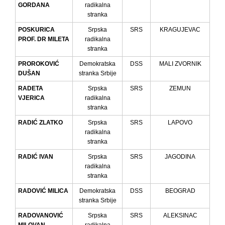
GORDANA
radikalna
stranka
POSKURICA
Srpska
SRS
KRAGUJEVAC
PROF. DR MILETA
radikalna
stranka
PROROKOVIĆ
Demokratska
DSS
MALI ZVORNIK
DUŠAN
stranka Srbije
RADETA
Srpska
SRS
ZEMUN
VJERICA
radikalna
stranka
RADIĆ ZLATKO
Srpska
SRS
LAPOVO
radikalna
stranka
RADIĆ IVAN
Srpska
SRS
JAGODINA
radikalna
stranka
RADOVIĆ MILICA
Demokratska
DSS
BEOGRAD
stranka Srbije
RADOVANOVIĆ
Srpska
SRS
ALEKSINAC