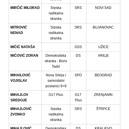
MIRČIĆ MILORAD
Srpska
SRS
NOVI SAD
radikalna
stranka
MITROVIĆ
Srpska
SRS
BUJANOVAC
NENAD
radikalna
stranka
MIĆIĆ NATAŠA
GSS
UŽICE
MIĆOVIĆ ZORAN
Demokratska
DS
ARILjE
stranka - Boris
Tadić
MIHAILOVIĆ
Nova Srbija i
SPO
BEOGRAD
VOJISLAV
samostalni
poslanici 9+9
MIHAJLOV
G17 Plus
G17
ZRENjANIN
SREDOJE
Plus
MIHAJLOVIĆ
Srpska
SRS
ŠTRPCE
ZVONKO
radikalna
stranka
MIHAJLOVIĆ
Demokratska
DS
KRALjEVO