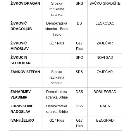
ŽIVKOV DRAGAN
Srpska
SRS
BAČKO GRADIŠTE
radikalna
stranka
ŽIVKOVIĆ
Demokratska
DS
LESKOVAC
DRAGOLjUB
stranka - Boris
Tadić
ŽIVKOVIĆ
G17 Plus
G17
ZAJEČAR
MIROSLAV
Plus
ŽIVKUCIN
SPO
NOVI SAD
SLOBODAN
ZANKOV STEFAN
Srpska
SRS
ZAJEČAR
radikalna
stranka
ZAHARIJEV
Demokratska
DSS
BOSILEGRAD
VLADIMIR
stranka Srbije
ZDRAVKOVIĆ
Demokratska
DSS
RAČA
RADOSLAV
stranka Srbije
IVANjI ŽELjKO
G17 Plus
G17
BEOGRAD
Plus