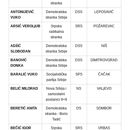
stranka
ANTONIJEVIĆ
Demokratska
DSS
LEPOSAVIĆ
VUKO
stranka Srbije
ARSIĆ VEROLjUB
Srpska
SRS
POŽAREVAC
radikalna
stranka
ADžIĆ
Demokratska
DSS
NIŠ
SLOBODAN
stranka Srbije
BANOVIĆ
Demokratska
DSS
DIMITROVGRAD
DONKA
stranka Srbije
BARALIĆ VUKO
Socijalistička
SPS
ČAČAK
partija Srbije
BELIĆ MILORAD
Nova Srbija i
NS
VALjEVO
samostalni
poslanici 9+9
BERETIĆ ANITA
Demokratska
DS
SOMBOR
stranka - Boris
Tadić
BEČIĆ IGOR
Srpska
SRS
VRBAS