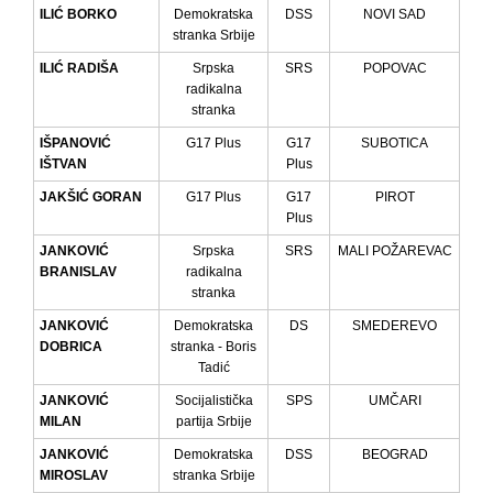
ILIĆ BORKO
Demokratska
DSS
NOVI SAD
stranka Srbije
ILIĆ RADIŠA
Srpska
SRS
POPOVAC
radikalna
stranka
IŠPANOVIĆ
G17 Plus
G17
SUBOTICA
IŠTVAN
Plus
JAKŠIĆ GORAN
G17 Plus
G17
PIROT
Plus
JANKOVIĆ
Srpska
SRS
MALI POŽAREVAC
BRANISLAV
radikalna
stranka
JANKOVIĆ
Demokratska
DS
SMEDEREVO
DOBRICA
stranka - Boris
Tadić
JANKOVIĆ
Socijalistička
SPS
UMČARI
MILAN
partija Srbije
JANKOVIĆ
Demokratska
DSS
BEOGRAD
MIROSLAV
stranka Srbije