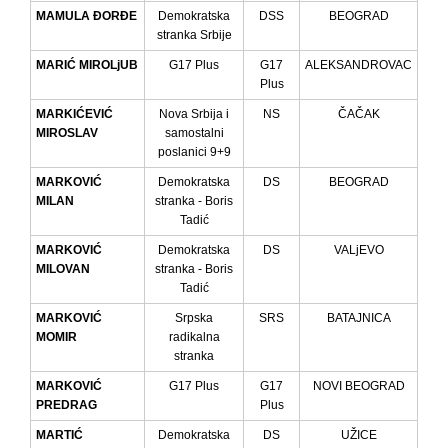
MAMULA ĐORĐE
Demokratska
DSS
BEOGRAD
stranka Srbije
MARIĆ MIROLjUB
G17 Plus
G17
ALEKSANDROVAC
Plus
MARKIĆEVIĆ
Nova Srbija i
NS
ČAČAK
MIROSLAV
samostalni
poslanici 9+9
MARKOVIĆ
Demokratska
DS
BEOGRAD
MILAN
stranka - Boris
Tadić
MARKOVIĆ
Demokratska
DS
VALjEVO
MILOVAN
stranka - Boris
Tadić
MARKOVIĆ
Srpska
SRS
BATAJNICA
MOMIR
radikalna
stranka
MARKOVIĆ
G17 Plus
G17
NOVI BEOGRAD
PREDRAG
Plus
MARTIĆ
Demokratska
DS
UŽICE