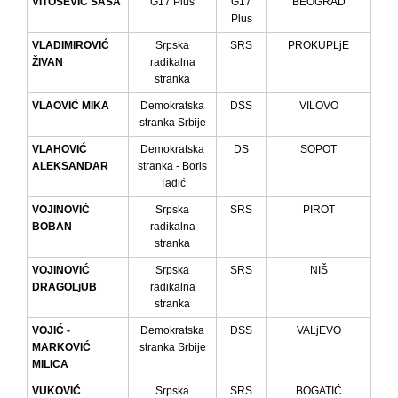
VITOŠEVIĆ SAŠA
G17 Plus
G17
BEOGRAD
Plus
VLADIMIROVIĆ
Srpska
SRS
PROKUPLjE
ŽIVAN
radikalna
stranka
VLAOVIĆ MIKA
Demokratska
DSS
VILOVO
stranka Srbije
VLAHOVIĆ
Demokratska
DS
SOPOT
ALEKSANDAR
stranka - Boris
Tadić
VOJINOVIĆ
Srpska
SRS
PIROT
BOBAN
radikalna
stranka
VOJINOVIĆ
Srpska
SRS
NIŠ
DRAGOLjUB
radikalna
stranka
VOJIĆ -
Demokratska
DSS
VALjEVO
MARKOVIĆ
stranka Srbije
MILICA
VUKOVIĆ
Srpska
SRS
BOGATIĆ