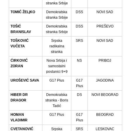
stranka Srbije
TOMIĆ ŽELjKO
Demokratska
DSS
NOVI SAD
stranka Srbije
TOŠIĆ
Demokratska
DSS
PREŠEVO
BRANISLAV
stranka Srbije
TOŠKOVIĆ
Srpska
SRS
NOVI SAD
VUČETA
radikalna
stranka
ĆIRKOVIĆ
Nova Srbija i
NS
PRIBOJ
ZORAN
samostalni
poslanici 9+9
UROŠEVIĆ SAVA
G17 Plus
G17
JAGODINA
Plus
HIBER DR
Demokratska
DS
NOVI BEOGRAD
DRAGOR
stranka - Boris
Tadić
HOMAN
G17 Plus
G17
BEOGRAD
VLADIMIR
Plus
CVETANOVIĆ
Srpska
SRS
LESKOVAC