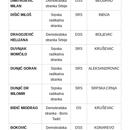
DIMITRIJEVIĆ
Demokratska
DSS
BEOGRAD
MILAN
stranka Srbije
DIŠIĆ MILOŠ
Srpska
SRS
INĐIJA
radikalna
stranka
DRAGOJEVIĆ
Demokratska
DSS
BOLjEVAC
HELIJANA
stranka Srbije
DUVNjAK
Srpska
SRS
KRUŠEVAC
MOMČILO
radikalna
stranka
DUNjIĆ GORAN
Srpska
SRS
ALEKSANDROVAC
radikalna
stranka
DUNjIĆ DR
Srpska
SRS
SRPSKA CRNjA
MILOMIR
radikalna
stranka
ĐIDIĆ MIODRAG
Demokratska
DS
KRUŠEVAC
stranka - Boris
Tadić
ĐOKOVIĆ
Demokratska
DSS
KONAREVO