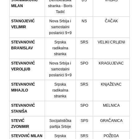
STANIMIROVIĆ
Demokratska
DS
VRBAS
MILAN
stranka - Boris
Tadić
STANOJEVIĆ
Nova Srbija i
NS
ČAČAK
VELIMIR
samostalni
poslanici 9+9
STEVANOVIĆ
Srpska
SRS
VELIKI CRLjENI
BRANISLAV
radikalna
stranka
STEVANOVIĆ
Nova Srbija i
SPO
KRAGUJEVAC
VEROLjUB
samostalni
poslanici 9+9
STEVANOVIĆ
Srpska
SRS
KNjAŽEVAC
MIHAJLO
radikalna
stranka
STEVANOVIĆ
SPO
MELNICA
STANIŠA
STEVIĆ
Socijalistička
SPS
GRAČANICA
ZVONIMIR
partija Srbije
STEVOVIĆ MILAN
Srpska
SRS
POŽEGA