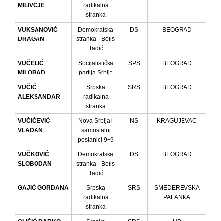
MILIVOJE
radikalna
stranka
VUKSANOVIĆ
Demokratska
DS
BEOGRAD
DRAGAN
stranka - Boris
Tadić
VUČELIĆ
Socijalistička
SPS
BEOGRAD
MILORAD
partija Srbije
VUČIĆ
Srpska
SRS
BEOGRAD
ALEKSANDAR
radikalna
stranka
VUČIĆEVIĆ
Nova Srbija i
NS
KRAGUJEVAC
VLADAN
samostalni
poslanici 9+9
VUČKOVIĆ
Demokratska
DS
BEOGRAD
SLOBODAN
stranka - Boris
Tadić
GAJIĆ GORDANA
Srpska
SRS
SMEDEREVSKA
radikalna
PALANKA
stranka