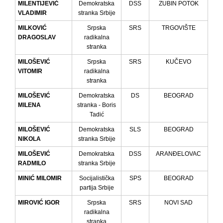
MILENTIJEVIĆ
Demokratska
DSS
ZUBIN POTOK
VLADIMIR
stranka Srbije
MILKOVIĆ
Srpska
SRS
TRGOVIŠTE
DRAGOSLAV
radikalna
stranka
MILOŠEVIĆ
Srpska
SRS
KUČEVO
VITOMIR
radikalna
stranka
MILOŠEVIĆ
Demokratska
DS
BEOGRAD
MILENA
stranka - Boris
Tadić
MILOŠEVIĆ
Demokratska
SLS
BEOGRAD
NIKOLA
stranka Srbije
MILOŠEVIĆ
Demokratska
DSS
ARANĐELOVAC
RADMILO
stranka Srbije
MINIĆ MILOMIR
Socijalistička
SPS
BEOGRAD
partija Srbije
MIROVIĆ IGOR
Srpska
SRS
NOVI SAD
radikalna
stranka