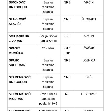
SIMONOVIĆ
Srpska
SRS
VRČIN
DRAGOLjUB
radikalna
stranka
SLAVKOVIĆ
Srpska
SRS
ŽITORAĐA
SLAVIŠA
radikalna
stranka
SMILjANIĆ DR
Socijalistička
SPS
APATIN
ŽIVORAD
partija Srbije
SPASIĆ
G17 Plus
G17
ČAČAK
MOMČILO
Plus
SPAHO
Srpska
SRS
LOZNICA
SULEJMAN
radikalna
stranka
STAMENKOVIĆ
Srpska
SRS
NIŠ
DRAGOLjUB
radikalna
stranka
STAMENKOVIĆ
Nova Srbija i
NS
LESKOVAC
MIODRAG
samostalni
poslanici 9+9