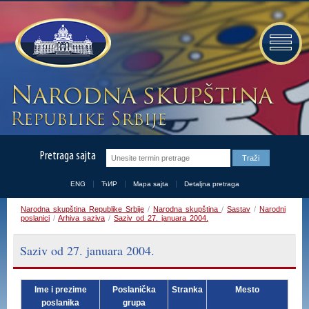
Pretraga sajta
ENG
ЋИР
Mapa sajta
Detaljna pretraga
Narodna skupština Republike Srbije
/
Narodna skupština
/
Sastav
/
Narodni
poslanici
/
Arhiva saziva
/
Saziv od 27. januara 2004.
Saziv od 27. januara 2004.
Ime i prezime
Poslanička
Stranka
Mesto
poslanika
grupa