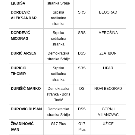
LjUBIŠA
stranka Srbije
ĐORĐEVIĆ
Srpska
SRS
BEOGRAD
ALEKSANDAR
radikalna
stranka
ĐORĐEVIĆ
Srpska
SRS
MEROŠINA
MIODRAG
radikalna
stranka
ĐURIĆ ARSEN
Demokratska
DSS
ZLATIBOR
stranka Srbije
ĐURIČIĆ
Srpska
SRS
LIPAR
TIHOMIR
radikalna
stranka
ĐURIŠIĆ MARKO
Demokratska
DS
NOVI BEOGRAD
stranka - Boris
Tadić
ĐUROVIĆ DUŠAN
Demokratska
DSS
GORNjI
stranka Srbije
MILANOVAC
ŽIVADINOVIĆ
G17 Plus
G17
UŽICE
IVAN
Plus