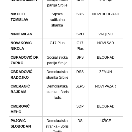
partija Srbije
NIKOLIĆ
Srpska
SRS
NOVI BEOGRAD
TOMISLAV
radikalna
stranka
NINIĆ MILAN
SPO
VALjEVO
NOVAKOVIĆ
G17 Plus
G17
NOVI SAD
NIKOLA
Plus
OBRADOVIĆ DR
Socijalistička
SPS
BEOGRAD
ŽARKO
partija Srbije
OBRADOVIĆ
Demokratska
DSS
ZEMUN
RADOJKO
stranka Srbije
OMERAGIĆ
Demokratska
SLPS
NOVI PAZAR
BAJRAM
stranka - Boris
Tadić
OMEROVIĆ
SDP
BEOGRAD
MEHO
PAJOVIĆ
Demokratska
DS
UŽICE
SLOBODAN
stranka - Boris