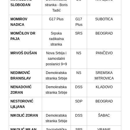
SLOBODAN
stranka - Boris
Tadić
MOMIROV
G17 Plus
G17
SUBOTICA
NADICA
Plus
MOMČILOV DR
Srpska
SRS
BEOGRAD
PAJA
radikalna
stranka
MRVOŠ DUŠAN
Nova Srbija i
NS
PANČEVO
samostalni
poslanici 9+9
NEDIMOVIĆ
Demokratska
NS
SREMSKA
BRANISLAV
stranka Srbije
MITROVICA
NENADOVIĆ
Demokratska
DSS
KLADOVO
ZORAN
stranka Srbije
NESTOROVIĆ
SDP
BEOGRAD
LjILjANA
NIKOLIĆ ZORAN
Demokratska
DSS
ŠABAC
stranka Srbije
NIKOLIĆ MILAN
Socijalistička
SPS
VRANjE