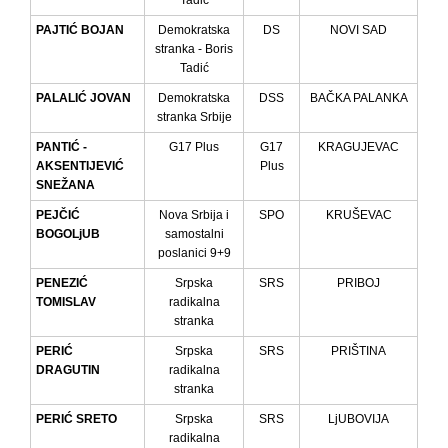
Tadić
PAJTIĆ BOJAN
Demokratska
DS
NOVI SAD
stranka - Boris
Tadić
PALALIĆ JOVAN
Demokratska
DSS
BAČKA PALANKA
stranka Srbije
PANTIĆ -
G17 Plus
G17
KRAGUJEVAC
AKSENTIJEVIĆ
Plus
SNEŽANA
PEJČIĆ
Nova Srbija i
SPO
KRUŠEVAC
BOGOLjUB
samostalni
poslanici 9+9
PENEZIĆ
Srpska
SRS
PRIBOJ
TOMISLAV
radikalna
stranka
PERIĆ
Srpska
SRS
PRIŠTINA
DRAGUTIN
radikalna
stranka
PERIĆ SRETO
Srpska
SRS
LjUBOVIJA
radikalna