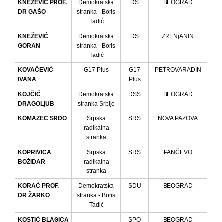
KNEŽEVIĆ PROF.
Demokratska
DS
BEOGRAD
DR GAŠO
stranka - Boris
Tadić
KNEŽEVIĆ
Demokratska
DS
ZRENjANIN
GORAN
stranka - Boris
Tadić
KOVAČEVIĆ
G17 Plus
G17
PETROVARADIN
IVANA
Plus
KOJČIĆ
Demokratska
DSS
BEOGRAD
DRAGOLjUB
stranka Srbije
KOMAZEC SRĐO
Srpska
SRS
NOVA PAZOVA
radikalna
stranka
KOPRIVICA
Srpska
SRS
PANČEVO
BOŽIDAR
radikalna
stranka
KORAĆ PROF.
Demokratska
SDU
BEOGRAD
DR ŽARKO
stranka - Boris
Tadić
KOSTIĆ BLAGICA
SPO
BEOGRAD