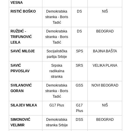
VESNA
RISTIĆ BOŠKO
Demokratska
DS
NIŠ
stranka - Boris
Tadić
RUŽDIĆ -
Demokratska
DS
BEOGRAD
TRIFUNOVIĆ
stranka - Boris
LEILA
Tadić
SAVIĆ MILOJE
Socijalistička
SPS
BAJINA BAŠTA
partija Srbije
SAVIĆ
Srpska
SRS
VELIKA PLANA
PRVOSLAV
radikalna
stranka
SVILANOVIĆ
Demokratska
GSS
NOVI BEOGRAD
GORAN
stranka - Boris
Tadić
SILAJEV MILKA
G17 Plus
G17
NIŠ
Plus
SIMONOVIĆ
Demokratska
DSS
BEOGRAD
VELIMIR
stranka Srbije