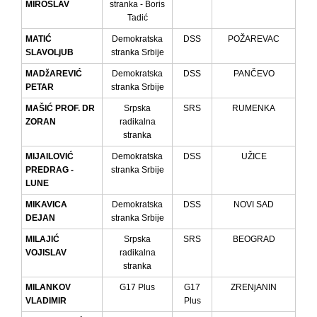
MIROSLAV
stranka - Boris
Tadić
MATIĆ
Demokratska
DSS
POŽAREVAC
SLAVOLjUB
stranka Srbije
MADžAREVIĆ
Demokratska
DSS
PANČEVO
PETAR
stranka Srbije
MAŠIĆ PROF. DR
Srpska
SRS
RUMENKA
ZORAN
radikalna
stranka
MIJAILOVIĆ
Demokratska
DSS
UŽICE
PREDRAG -
stranka Srbije
LUNE
MIKAVICA
Demokratska
DSS
NOVI SAD
DEJAN
stranka Srbije
MILAJIĆ
Srpska
SRS
BEOGRAD
VOJISLAV
radikalna
stranka
MILANKOV
G17 Plus
G17
ZRENjANIN
VLADIMIR
Plus