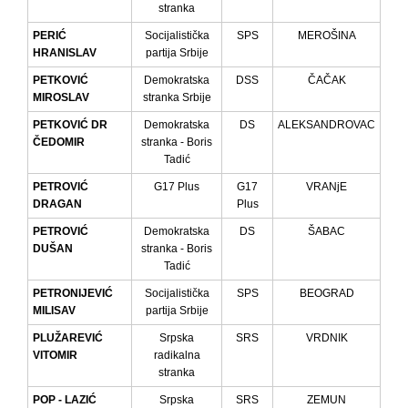
stranka
PERIĆ
Socijalistička
SPS
MEROŠINA
HRANISLAV
partija Srbije
PETKOVIĆ
Demokratska
DSS
ČAČAK
MIROSLAV
stranka Srbije
PETKOVIĆ DR
Demokratska
DS
ALEKSANDROVAC
ČEDOMIR
stranka - Boris
Tadić
PETROVIĆ
G17 Plus
G17
VRANjE
DRAGAN
Plus
PETROVIĆ
Demokratska
DS
ŠABAC
DUŠAN
stranka - Boris
Tadić
PETRONIJEVIĆ
Socijalistička
SPS
BEOGRAD
MILISAV
partija Srbije
PLUŽAREVIĆ
Srpska
SRS
VRDNIK
VITOMIR
radikalna
stranka
POP - LAZIĆ
Srpska
SRS
ZEMUN