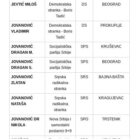
JEVTIĆ MILOŠ
Demokratska
DS
BEOGRAD
stranka - Boris
Tadić
JOVANOVIĆ
Demokratska
DS
PROKUPLjE
VLADIMIR
stranka - Boris
Tadić
JOVANOVIĆ
Socijalistička
SPS
KRUŠEVAC
DRAGAN M.
partija Srbije
JOVANOVIĆ
Socijalistička
SPS
BEOGRAD
DRAGAN S.
partija Srbije
JOVANOVIĆ
Srpska
SRS
BAJINA BAŠTA
ZLATAN
radikalna
stranka
JOVANOVIĆ
Srpska
SRS
KRAGUJEVAC
NATAŠA
radikalna
stranka
JOVANOVIĆ DR
Nova Srbija i
SPO
TRSTENIK
NIKOLA
samostalni
poslanici 9+9