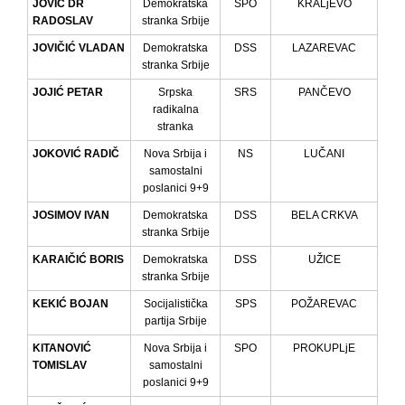
JOVIĆ DR
Demokratska
SPO
KRALjEVO
RADOSLAV
stranka Srbije
JOVIČIĆ VLADAN
Demokratska
DSS
LAZAREVAC
stranka Srbije
JOJIĆ PETAR
Srpska
SRS
PANČEVO
radikalna
stranka
JOKOVIĆ RADIČ
Nova Srbija i
NS
LUČANI
samostalni
poslanici 9+9
JOSIMOV IVAN
Demokratska
DSS
BELA CRKVA
stranka Srbije
KARAIČIĆ BORIS
Demokratska
DSS
UŽICE
stranka Srbije
KEKIĆ BOJAN
Socijalistička
SPS
POŽAREVAC
partija Srbije
KITANOVIĆ
Nova Srbija i
SPO
PROKUPLjE
TOMISLAV
samostalni
poslanici 9+9