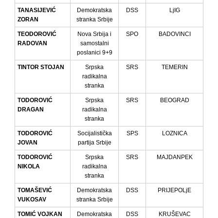
TANASIJEVIĆ
Demokratska
DSS
LjIG
ZORAN
stranka Srbije
TEODOROVIĆ
Nova Srbija i
SPO
BADOVINCI
RADOVAN
samostalni
poslanici 9+9
TINTOR STOJAN
Srpska
SRS
TEMERIN
radikalna
stranka
TODOROVIĆ
Srpska
SRS
BEOGRAD
DRAGAN
radikalna
stranka
TODOROVIĆ
Socijalistička
SPS
LOZNICA
JOVAN
partija Srbije
TODOROVIĆ
Srpska
SRS
MAJDANPEK
NIKOLA
radikalna
stranka
TOMAŠEVIĆ
Demokratska
DSS
PRIJEPOLjE
VUKOSAV
stranka Srbije
TOMIĆ VOJKAN
Demokratska
DSS
KRUŠEVAC