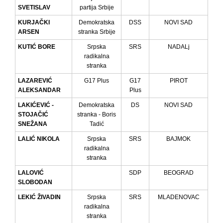
SVETISLAV
partija Srbije
KURJAČKI
Demokratska
DSS
NOVI SAD
ARSEN
stranka Srbije
KUTIĆ BORE
Srpska
SRS
NADALj
radikalna
stranka
LAZAREVIĆ
G17 Plus
G17
PIROT
ALEKSANDAR
Plus
LAKIĆEVIĆ -
Demokratska
DS
NOVI SAD
STOJAČIĆ
stranka - Boris
SNEŽANA
Tadić
LALIĆ NIKOLA
Srpska
SRS
BAJMOK
radikalna
stranka
LALOVIĆ
SDP
BEOGRAD
SLOBODAN
LEKIĆ ŽIVADIN
Srpska
SRS
MLADENOVAC
radikalna
stranka