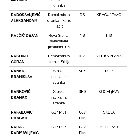
MILOVAN
radikalna
stranka
RADOSAVLjEVIĆ
Demokratska
DS
KRAGUJEVAC
ALEKSANDAR
stranka - Boris
Tadić
RAJČIĆ DEJAN
Nova Srbija i
NS
NIŠ
samostalni
poslanici 9+9
RAKOVAC
Demokratska
DSS
VELIKA PLANA
GORAN
stranka Srbije
RANKIĆ
Srpska
SRS
BOR
BRANISLAV
radikalna
stranka
RANKOVIĆ
Srpska
SRS
KOCELjEVA
BRANKO
radikalna
stranka
RAFAILOVIĆ
G17 Plus
G17
SKELA
DRAGAN
Plus
RACA -
G17 Plus
G17
BEOGRAD
RADISAVLjEVIĆ
Plus