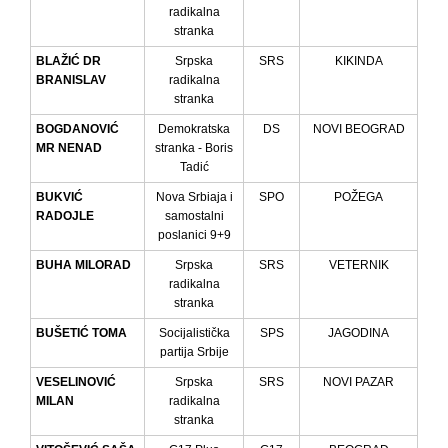
radikalna
stranka
BLAŽIĆ DR
Srpska
SRS
KIKINDA
BRANISLAV
radikalna
stranka
BOGDANOVIĆ
Demokratska
DS
NOVI BEOGRAD
MR NENAD
stranka - Boris
Tadić
BUKVIĆ
Nova Srbiaja i
SPO
POŽEGA
RADOJLE
samostalni
poslanici 9+9
BUHA MILORAD
Srpska
SRS
VETERNIK
radikalna
stranka
BUŠETIĆ TOMA
Socijalistička
SPS
JAGODINA
partija Srbije
VESELINOVIĆ
Srpska
SRS
NOVI PAZAR
MILAN
radikalna
stranka