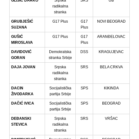
GLIŠIĆ DARKO
Srpska
SRS
UB
radikalna
stranka
GRUBJEŠIĆ
G17 Plus
G17
NOVI BEOGRAD
SUZANA
Plus
GUŠIĆ
G17 Plus
G17
ARANĐELOVAC
MIROSLAVA
Plus
DAVIDOVIĆ
Demokratska
DSS
KRAGUJEVAC
GORAN
stranka Srbije
DAJA JOVAN
Srpska
SRS
BELA CRKVA
radikalna
stranka
DACIN
Socijalistička
SPS
KIKINDA
ŽIVODARKA
partija Srbije
DAČIĆ IVICA
Socijalistička
SPS
BEOGRAD
partija Srbije
DEĐANSKI
Srpska
SRS
VRŠAC
STEVICA
radikalna
stranka