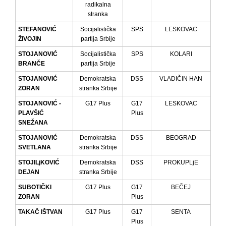
radikalna
stranka
STEFANOVIĆ
Socijalistička
SPS
LESKOVAC
ŽIVOJIN
partija Srbije
STOJANOVIĆ
Socijalistička
SPS
KOLARI
BRANČE
partija Srbije
STOJANOVIĆ
Demokratska
DSS
VLADIČIN HAN
ZORAN
stranka Srbije
STOJANOVIĆ -
G17 Plus
G17
LESKOVAC
PLAVŠIĆ
Plus
SNEŽANA
STOJANOVIĆ
Demokratska
DSS
BEOGRAD
SVETLANA
stranka Srbije
STOJILjKOVIĆ
Demokratska
DSS
PROKUPLjE
DEJAN
stranka Srbije
SUBOTIČKI
G17 Plus
G17
BEČEJ
ZORAN
Plus
TAKAČ IŠTVAN
G17 Plus
G17
SENTA
Plus