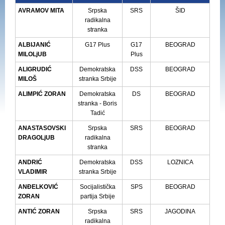
AVRAMOV MITA
Srpska
SRS
ŠID
radikalna
stranka
ALBIJANIĆ
G17 Plus
G17
BEOGRAD
MILOLjUB
Plus
ALIGRUDIĆ
Demokratska
DSS
BEOGRAD
MILOŠ
stranka Srbije
ALIMPIĆ ZORAN
Demokratska
DS
BEOGRAD
stranka - Boris
Tadić
ANASTASOVSKI
Srpska
SRS
BEOGRAD
DRAGOLjUB
radikalna
stranka
ANDRIĆ
Demokratska
DSS
LOZNICA
VLADIMIR
stranka Srbije
ANĐELKOVIĆ
Socijalistička
SPS
BEOGRAD
ZORAN
partija Srbije
ANTIĆ ZORAN
Srpska
SRS
JAGODINA
radikalna