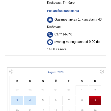
Kruševac, Trmčare
Poslanička kancelarija
Gazimestanksa 1, kancelarija 43,
Kruševac
037/414-740
svakog radnog dana od 9.00 do
14.00 časova
P
U
S
Č
P
S
N
27
28
29
30
31
1
2
3
4
5
6
7
8
9
10
11
12
13
14
15
16