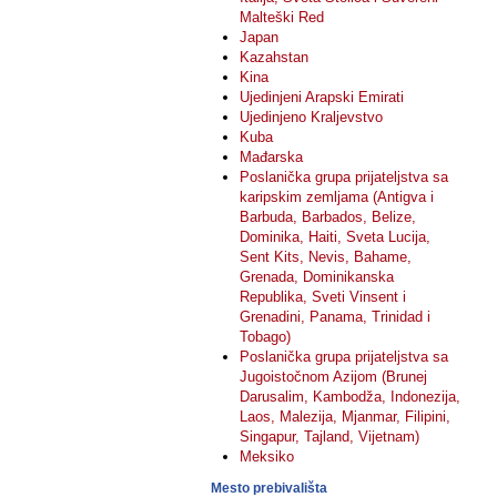
Malteški Red
Japan
Kazahstan
Kina
Ujedinjeni Arapski Emirati
Ujedinjeno Kraljevstvo
Kuba
Mađarska
Poslanička grupa prijateljstva sa
karipskim zemljama (Antigva i
Barbuda, Barbados, Belize,
Dominika, Haiti, Sveta Lucija,
Sent Kits, Nevis, Bahame,
Grenada, Dominikanska
Republika, Sveti Vinsent i
Grenadini, Panama, Trinidad i
Tobago)
Poslanička grupa prijateljstva sa
Jugoistočnom Azijom (Brunej
Darusalim, Kambodža, Indonezija,
Laos, Malezija, Mjanmar, Filipini,
Singapur, Tajland, Vijetnam)
Meksiko
Mesto prebivališta