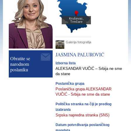
Kruševac,
Trmčare
Galerija fotografija
JASMINA
PALUROVIĆ
Obratite se
narodnom
Izborna lista
poslaniku
ALEKSANDAR VUČIĆ – Srbija ne sme
da stane
Poslanička grupa
Poslanička grupa ALEKSANDAR
VUČIĆ - Srbija ne sme da stane
Politička stranka na čiji je predlog
izabran/a
Srpska napredna stranka (SNS)
Datum potvrđivanja poslaničkog
mandata