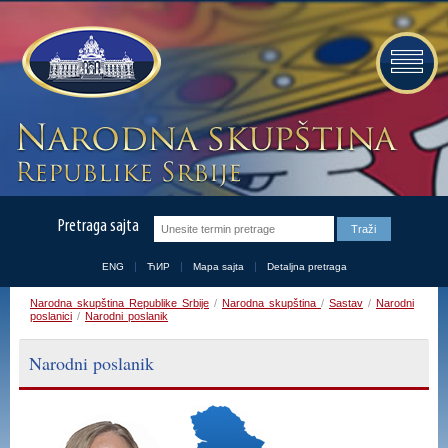
Pretraga sajta
ENG
ЋИР
Mapa sajta
Detaljna pretraga
Narodna skupština Republike Srbije
/
Narodna skupština
/
Sastav
/
Narodni
poslanici
/
Narodni poslanik
Narodni poslanik