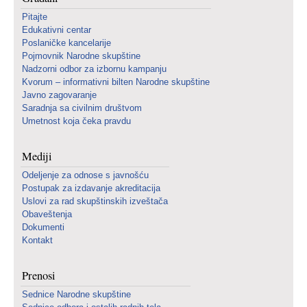
Pitajte
Edukativni centar
Poslaničke kancelarije
Pojmovnik Narodne skupštine
Nadzorni odbor za izbornu kampanju
Kvorum – informativni bilten Narodne skupštine
Javno zagovaranje
Saradnja sa civilnim društvom
Umetnost koja čeka pravdu
Mediji
Odeljenje za odnose s javnošću
Postupak za izdavanje akreditacija
Uslovi za rad skupštinskih izveštača
Obaveštenja
Dokumenti
Kontakt
Prenosi
Sednice Narodne skupštine