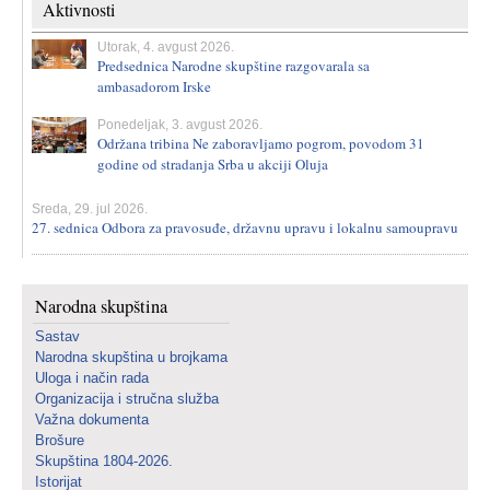
Aktivnosti
Utorak, 4. avgust 2026.
Predsednica Narodne skupštine razgovarala sa
ambasadorom Irske
Ponedeljak, 3. avgust 2026.
Održana tribina Ne zaboravljamo pogrom, povodom 31
godine od stradanja Srba u akciji Oluja
Sreda, 29. jul 2026.
27. sednica Odbora za pravosuđe, državnu upravu i lokalnu samoupravu
Narodna skupština
Sastav
Narodna skupština u brojkama
Uloga i način rada
Organizacija i stručna služba
Važna dokumenta
Brošure
Skupština 1804-2026.
Istorijat