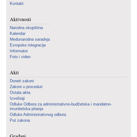
Kontakt
Aktivnosti
Narodna skupština
Kalendar
Međunarodna saradnja
Evropske integracije
Informator
Foto i video
Akti
Doneti zakoni
Zakoni u proceduri
Ostala akta
Izveštaji
Odluke Odbora za administrativno-budžetska i mandatno-
imunitetska pitanja
Odluke Administrativnog odbora
Put zakona
Građani