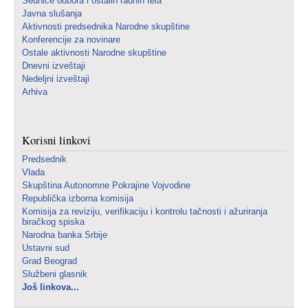
Sednice odbora i ostalih radnih tela
Javna slušanja
Aktivnosti predsednika Narodne skupštine
Konferencije za novinare
Ostale aktivnosti Narodne skupštine
Dnevni izveštaji
Nedeljni izveštaji
Arhiva
Korisni linkovi
Predsednik
Vlada
Skupština Autonomne Pokrajine Vojvodine
Republička izborna komisija
Komisija za reviziju, verifikaciju i kontrolu tačnosti i ažuriranja
biračkog spiska
Narodna banka Srbije
Ustavni sud
Grad Beograd
Službeni glasnik
Još linkova...