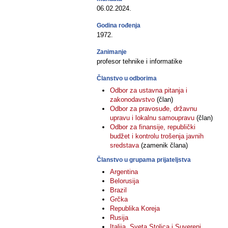
06.02.2024.
Godina rođenja
1972.
Zanimanje
profesor tehnike i informatike
Članstvo u odborima
Odbor za ustavna pitanja i
zakonodavstvo
(član)
Odbor za pravosuđe, državnu
upravu i lokalnu samoupravu
(član)
Odbor za finansije, republički
budžet i kontrolu trošenja javnih
sredstava
(zamenik člana)
Članstvo u grupama prijateljstva
Argentina
Belorusija
Brazil
Grčka
Republika Koreja
Rusija
Italija, Sveta Stolica i Suvereni