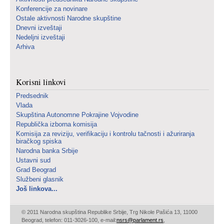
Konferencije za novinare
Ostale aktivnosti Narodne skupštine
Dnevni izveštaji
Nedeljni izveštaji
Arhiva
Korisni linkovi
Predsednik
Vlada
Skupština Autonomne Pokrajine Vojvodine
Republička izborna komisija
Komisija za reviziju, verifikaciju i kontrolu tačnosti i ažuriranja
biračkog spiska
Narodna banka Srbije
Ustavni sud
Grad Beograd
Službeni glasnik
Još linkova...
© 2011 Narodna skupština Republike Srbije, Trg Nikole Pašića 13, 11000
Beograd, telefon: 011-3026-100, e-mail:
nsrs@parlament.rs
,