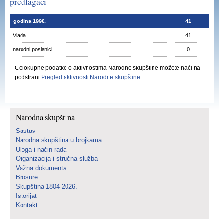
predlagači
godina 1998.
41
Vlada
41
narodni poslanici
0
Celokupne podatke o aktivnostima Narodne skupštine možete naći na
podstrani
Pregled aktivnosti Narodne skupštine
Narodna skupština
Sastav
Narodna skupština u brojkama
Uloga i način rada
Organizacija i stručna služba
Važna dokumenta
Brošure
Skupština 1804-2026.
Istorijat
Kontakt