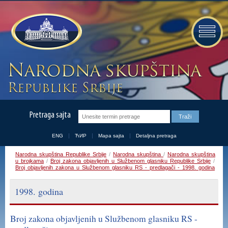
Pretraga sajta
ENG
ЋИР
Mapa sajta
Detaljna pretraga
Narodna skupština Republike Srbije
/
Narodna skupština
/
Narodna skupština
u brojkama
/
Broj zakona objavljenih u Službenom glasniku Republike Srbije
/
Broj objavljenih zakona u Službenom glasniku RS - predlagači - 1998. godina
1998. godina
Broj zakona objavljenih u Službenom glasniku RS -