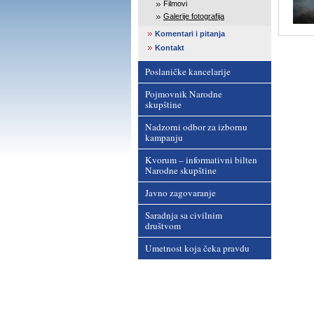
Filmovi
Galerije fotografija
Komentari i pitanja
Kontakt
Poslaničke kancelarije
Pojmovnik Narodne
skupštine
Nadzorni odbor za izbornu
kampanju
Kvorum – informativni bilten
Narodne skupštine
Javno zagovaranje
Saradnja sa civilnim
društvom
Umetnost koja čeka pravdu