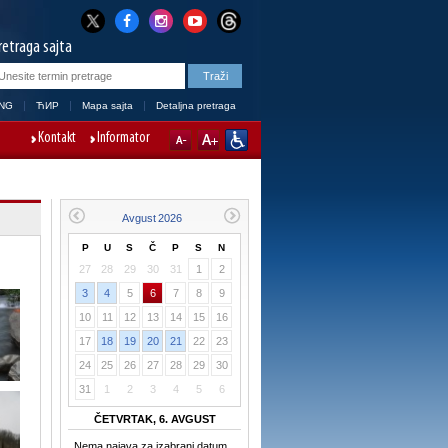
retraga sajta
NG
ЋИР
Mapa sajta
Detaljna pretraga
Kontakt
Informator
P
U
S
Č
P
S
N
27
28
29
30
31
1
2
3
4
5
6
7
8
9
10
11
12
13
14
15
16
17
18
19
20
21
22
23
24
25
26
27
28
29
30
31
1
2
3
4
5
6
ČETVRTAK, 6. AVGUST
Nema najava za izabrani datum