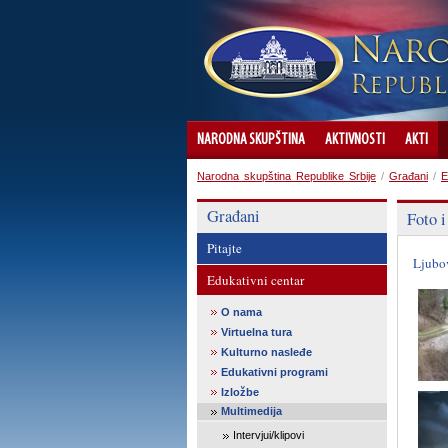
NARODNA SKUPŠTINA
AKTIVNOSTI
AKTI
Narodna skupština Republike Srbije
/
Građani
/
E
Građani
Foto i
Pitajte
Ljubo
Edukativni centar
O nama
Virtuelna tura
Kulturno nasleđe
Edukativni programi
Izložbe
Multimedija
Intervjui/klipovi