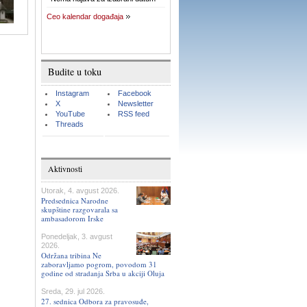
Ceo kalendar događaja
Budite u toku
Instagram
Facebook
X
Newsletter
YouTube
RSS feed
Threads
Aktivnosti
Utorak, 4. avgust 2026.
Predsednica Narodne
skupštine razgovarala sa
ambasadorom Irske
Ponedeljak, 3. avgust
2026.
Održana tribina Ne
zaboravljamo pogrom, povodom 31
godine od stradanja Srba u akciji Oluja
Sreda, 29. jul 2026.
27. sednica Odbora za pravosuđe,