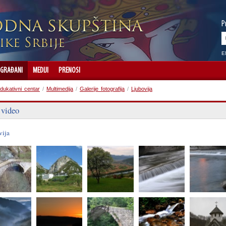
P
E
GRAĐANI
MEDIJI
PRENOSI
dukativni centar
/
Multimedija
/
Galerije fotografija
/
Ljubovija
 video
vija