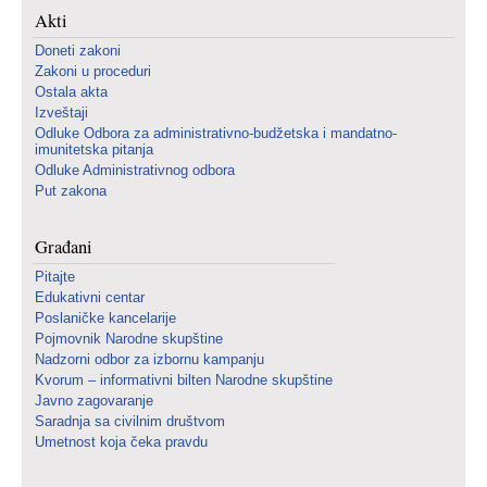
Akti
Doneti zakoni
Zakoni u proceduri
Ostala akta
Izveštaji
Odluke Odbora za administrativno-budžetska i mandatno-
imunitetska pitanja
Odluke Administrativnog odbora
Put zakona
Građani
Pitajte
Edukativni centar
Poslaničke kancelarije
Pojmovnik Narodne skupštine
Nadzorni odbor za izbornu kampanju
Kvorum – informativni bilten Narodne skupštine
Javno zagovaranje
Saradnja sa civilnim društvom
Umetnost koja čeka pravdu