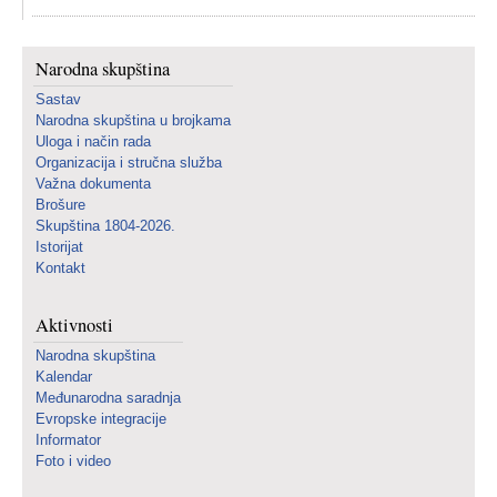
Narodna skupština
Sastav
Narodna skupština u brojkama
Uloga i način rada
Organizacija i stručna služba
Važna dokumenta
Brošure
Skupština 1804-2026.
Istorijat
Kontakt
Aktivnosti
Narodna skupština
Kalendar
Međunarodna saradnja
Evropske integracije
Informator
Foto i video