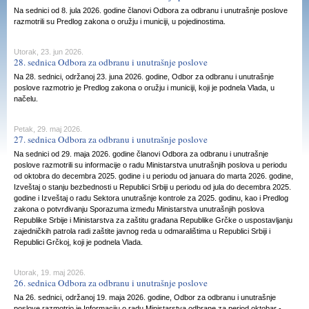
Na sednici od 8. jula 2026. godine članovi Odbora za odbranu i unutrašnje poslove
razmotrili su Predlog zakona o oružju i municiji, u pojedinostima.
Utorak, 23. jun 2026.
28. sednica Odbora za odbranu i unutrašnje poslove
Na 28. sednici, održanoj 23. juna 2026. godine, Odbor za odbranu i unutrašnje
poslove razmotrio je Predlog zakona o oružju i municiji, koji je podnela Vlada, u
načelu.
Petak, 29. maj 2026.
27. sednica Odbora za odbranu i unutrašnje poslove
Na sednici od 29. maja 2026. godine članovi Odbora za odbranu i unutrašnje
poslove razmotrili su informacije o radu Ministarstva unutrašnjih poslova u periodu
od oktobra do decembra 2025. godine i u periodu od januara do marta 2026. godine,
Izveštaj o stanju bezbednosti u Republici Srbiji u periodu od jula do decembra 2025.
godine i Izveštaj o radu Sektora unutrašnje kontrole za 2025. godinu, kao i Predlog
zakona o potvrđivanju Sporazuma između Ministarstva unutrašnjih poslova
Republike Srbije i Ministarstva za zaštitu građana Republike Grčke o uspostavljanju
zajedničkih patrola radi zaštite javnog reda u odmaralištima u Republici Srbiji i
Republici Grčkoj, koji je podnela Vlada.
Utorak, 19. maj 2026.
26. sednica Odbora za odbranu i unutrašnje poslove
Na 26. sednici, održanoj 19. maja 2026. godine, Odbor za odbranu i unutrašnje
poslove razmotrio je Informaciju o radu Ministarstva odbrane za period oktobar -