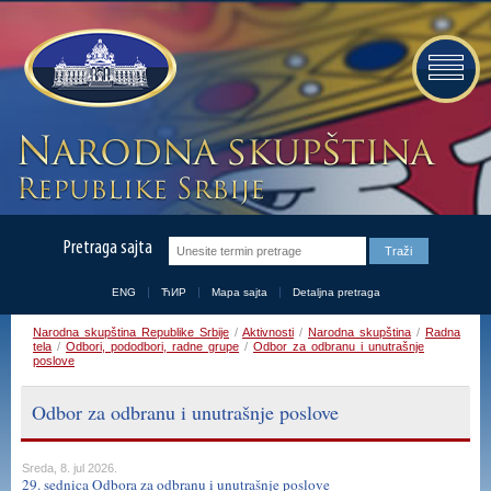
Pretraga sajta
ENG
ЋИР
Mapa sajta
Detaljna pretraga
Narodna skupština Republike Srbije
/
Aktivnosti
/
Narodna skupština
/
Radna
tela
/
Odbori, pododbori, radne grupe
/
Odbor za odbranu i unutrašnje
poslove
Odbor za odbranu i unutrašnje poslove
Sreda, 8. jul 2026.
29. sednica Odbora za odbranu i unutrašnje poslove