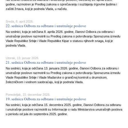
godine, razmotren je Predlog zakona o sprečavanju i suzbijanju trgovine ljudima i
zaštiti žrtava, koji je podnela Vlada, u načelu.
Sreda, 8. april 2026.
22. sednica Odbora za odbranu i unutrašnje poslove
Na sednici, koja je održana 8. aprila 2026. godine, članovi Odbora za odbranu i
unutrašnje poslove razmotrili su Predlog zakona o potvrđivanju Sporazuma između
Vlade Republike Srbije i Vlade Republike Kipar o statusu njihovih snaga, koji je
podnela Vlada.
Utorak, 13. januar 2026.
21. sednica Odbora za odbranu i unutrašnje poslove
Na sednici, koja je održana 13. januara 2026. godine, članovi Odbora za odbranu i
unutrašnje poslove razmotrili su Predlog zakona o potvrđivanju Sporazuma između
Vlade Republike Srbije i Vlade Mađarske o graničnoj kontroli u drumskom,
železničkom i vodnom saobraćaju, koji je podnela Vlada.
Ponedeljak, 15. decembar 2025.
19. sednica Odbora za odbranu i unutrašnje poslove
Na sednici, koja je održana 15. decembra 2025. godine, članovi Odbora za odbranu
i unutrašnje poslove razmotrili su Informacije o radu Ministarstva unutrašnjih poslova
u periodu od jula do septembra 2025. godine.