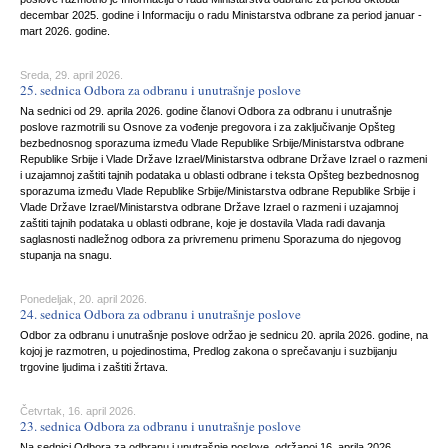
decembar 2025. godine i Informaciju o radu Ministarstva odbrane za period januar -
mart 2026. godine.
Sreda, 29. april 2026.
25. sednica Odbora za odbranu i unutrašnje poslove
Na sednici od 29. aprila 2026. godine članovi Odbora za odbranu i unutrašnje
poslove razmotrili su Osnove za vođenje pregovora i za zaključivanje Opšteg
bezbednosnog sporazuma između Vlade Republike Srbije/Ministarstva odbrane
Republike Srbije i Vlade Države Izrael/Ministarstva odbrane Države Izrael o razmeni
i uzajamnoj zaštiti tajnih podataka u oblasti odbrane i teksta Opšteg bezbednosnog
sporazuma između Vlade Republike Srbije/Ministarstva odbrane Republike Srbije i
Vlade Države Izrael/Ministarstva odbrane Države Izrael o razmeni i uzajamnoj
zaštiti tajnih podataka u oblasti odbrane, koje je dostavila Vlada radi davanja
saglasnosti nadležnog odbora za privremenu primenu Sporazuma do njegovog
stupanja na snagu.
Ponedeljak, 20. april 2026.
24. sednica Odbora za odbranu i unutrašnje poslove
Odbor za odbranu i unutrašnje poslove održao je sednicu 20. aprila 2026. godine, na
kojoj je razmotren, u pojedinostima, Predlog zakona o sprečavanju i suzbijanju
trgovine ljudima i zaštiti žrtava.
Četvrtak, 16. april 2026.
23. sednica Odbora za odbranu i unutrašnje poslove
Na sednici Odbora za odbranu i unutrašnje poslove, održanoj 16. aprila 2026.