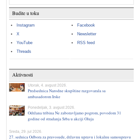
Budite u toku
Instagram
Facebook
X
Newsletter
YouTube
RSS feed
Threads
Aktivnosti
Utorak, 4. avgust 2026.
Predsednica Narodne skupštine razgovarala sa
ambasadorom Irske
Ponedeljak, 3. avgust 2026.
Održana tribina Ne zaboravljamo pogrom, povodom 31
godine od stradanja Srba u akciji Oluja
Sreda, 29. jul 2026.
27. sednica Odbora za pravosuđe, državnu upravu i lokalnu samoupravu