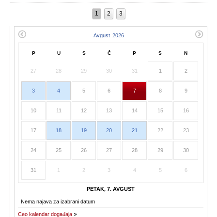
1
2
3
P
U
S
Č
P
S
N
27
28
29
30
31
1
2
3
4
5
6
7
8
9
10
11
12
13
14
15
16
17
18
19
20
21
22
23
24
25
26
27
28
29
30
31
1
2
3
4
5
6
PETAK, 7. AVGUST
Nema najava za izabrani datum
Ceo kalendar događaja