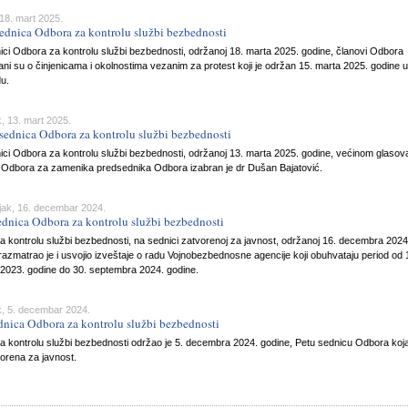
18. mart 2025.
ednica Odbora za kontrolu službi bezbednosti
ci Odbora za kontrolu službi bezbednosti, održanoj 18. marta 2025. godine, članovi Odbora
ani su o činjenicama i okolnostima vezanim za protest koji je održan 15. marta 2025. godine u
u.
, 13. mart 2025.
sednica Odbora za kontrolu službi bezbednosti
ici Odbora za kontrolu službi bezbednosti, održanoj 13. marta 2025. godine, većinom glasov
 Odbora za zamenika predsednika Odbora izabran je dr Dušan Bajatović.
jak, 16. decembar 2024.
ednica Odbora za kontrolu službi bezbednosti
 kontrolu službi bezbednosti, na sednici zatvorenoj za javnost, održanoj 16. decembra 2024
razmatrao je i usvojio izveštaje o radu Vojnobezbednosne agencije koji obuhvataju period od 
 2023. godine do 30. septembra 2024. godine.
k, 5. decembar 2024.
dnica Odbora za kontrolu službi bezbednosti
a kontrolu službi bezbednosti održao je 5. decembra 2024. godine, Petu sednicu Odbora koja
vorena za javnost.