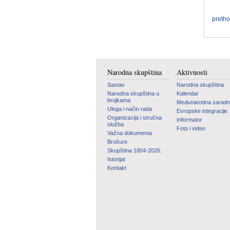
preth
Narodna skupština
Aktivnosti
Sastav
Narodna skupština
Narodna skupština u
Kalendar
brojkama
Međunarodna saradn
Uloga i način rada
Evropske integracije
Organizacija i stručna
Informator
služba
Foto i video
Važna dokumenta
Brošure
Skupština 1804-2026.
Istorijat
Kontakt