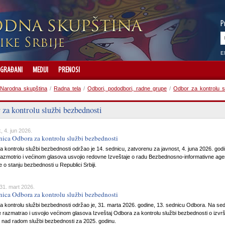
P
E
GRAĐANI
MEDIJI
PRENOSI
Narodna skupština
/
Radna tela
/
Odbori, pododbori, radne grupe
/
Odbor za kontrolu s
za kontrolu službi bezbednosti
, 4. jun 2026.
nica Odbora za kontrolu službi bezbednosti
 kontrolu službi bezbednosti održao je 14. sednicu, zatvorenu za javnost, 4. juna 2026. godi
 razmotrio i većinom glasova usvojio redovne Izveštaje o radu Bezbednosno-informativne agen
e o stanju bezbednosti u Republici Srbiji.
31. mart 2026.
nica Odbora za kontrolu službi bezbednosti
 kontrolu službi bezbednosti održao je, 31. marta 2026. godine, 13. sednicu Odbora. Na sed
e razmatrao i usvojio većinom glasova Izveštaj Odbora za kontrolu službi bezbednosti o izv
 nad radom službi bezbednosti za 2025. godinu.