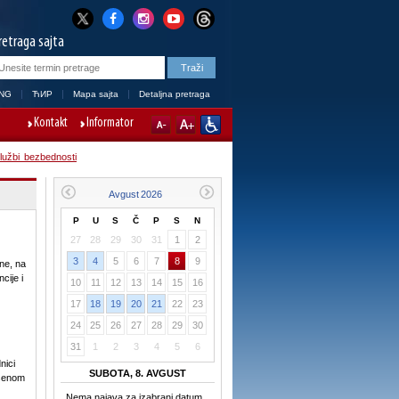
retraga sajta
NG
ЋИР
Mapa sajta
Detaljna pretraga
Kontakt
Informator
lužbi bezbednosti
P
U
S
Č
P
S
N
27
28
29
30
31
1
2
3
4
5
6
7
8
9
ne, na
cije i
10
11
12
13
14
15
16
17
18
19
20
21
22
23
24
25
26
27
28
29
30
31
1
2
3
4
5
6
nici
SUBOTA, 8. AVGUST
ršenom
Nema najava za izabrani datum