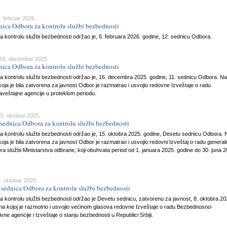
. februar 2026.
nica Odbora za kontrolu službi bezbednosti
 kontrolu službi bezbednosti održao je, 6. februara 2026. godine, 12. sednicu Odbora.
 16. decembar 2025.
nica Odbora za kontrolu službi bezbednosti
a kontrolu službi bezbednosti održao je, 16. decembra 2025. godine, 11. sednicu Odbora. Na
koja je bila zatvorena za javnost Odbor je razmatrao i usvojio redovne Izveštaje o radu
veštajne agencije u proteklom periodu.
5. oktobar 2025.
sednica Odbora za kontrolu službi bezbednosti
a kontrolu službi bezbednosti održao je, 15. oktobra 2025. godine, Desetu sednicu Odbora. 
koja je bila zatvorena za javnost Odbor je razmatrao i usvojio redovni Izveštaj o radu genera
ra službi Ministarstva odbrane, koji obuhvata period od 1. januara 2025. godine do 30. juna 2
. oktobar 2025.
sednica Odbora za kontrolu službi bezbednosti
 kontrolu službi bezbednosti održao je Devetu sednicu, zatvorenu za javnost, 8. oktobra 20
na kojoj je razmotrio i usvojio većinom glasova redovne Izveštaje o radu Bezbednosno-
ivne agencije i Izveštaje o stanju bezbednosti u Republici Srbiji.