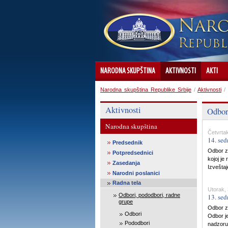
NARODNA SKUPŠTINA
AKTIVNOSTI
AKTI
Narodna skupština Republike Srbije
/
Aktivnosti
/
Aktivnosti
Odbor 
Narodna skupština
Četvrtak
14. sed
Predsednik
Odbor za
Potpredsednici
kojoj je
Zasedanja
Izveštaj
Narodni poslanici
Radna tela
Utorak, 
Odbori, pododbori, radne
13. sed
grupe
Odbor za
Odbori
Odbor j
Pododbori
nadzoru