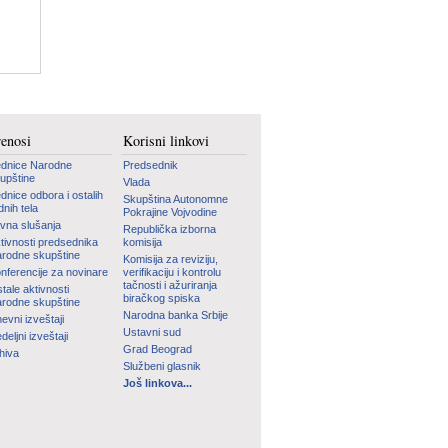
renosi
Korisni linkovi
dnice Narodne
Predsednik
upštine
Vlada
dnice odbora i ostalih
Skupština Autonomne
dnih tela
Pokrajine Vojvodine
vna slušanja
Republička izborna
tivnosti predsednika
komisija
rodne skupštine
Komisija za reviziju,
nferencije za novinare
verifikaciju i kontrolu
tačnosti i ažuriranja
tale aktivnosti
biračkog spiska
rodne skupštine
Narodna banka Srbije
evni izveštaji
Ustavni sud
deljni izveštaji
Grad Beograd
hiva
Službeni glasnik
Još linkova...