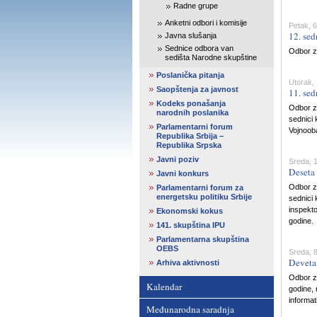
Radne grupe
Anketni odbori i komisije
Petak, 6
12. sed
Javna slušanja
Sednice odbora van
Odbor za
sedišta Narodne skupštine
Poslanička pitanja
Utorak,
Saopštenja za javnost
11. sed
Kodeks ponašanja
Odbor z
narodnih poslanika
sednici 
Parlamentarni forum
Vojnooba
Republika Srbija –
Republika Srpska
Javni poziv
Sreda, 1
Deseta 
Javni konkurs
Odbor z
Parlamentarni forum za
energetsku politiku Srbije
sednici 
inspekto
Ekonomski kokus
godine.
141. skupština IPU
Parlamentarna skupština
OEBS
Sreda, 8
Deveta 
Arhiva aktivnosti
Odbor za
Kalendar
godine, 
informat
Međunarodna saradnja