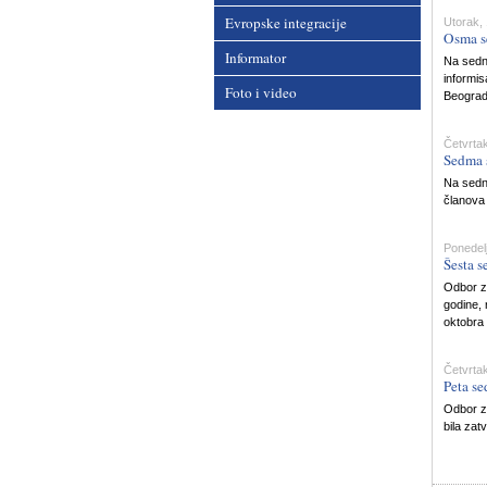
Evropske integracije
Utorak, 
Osma s
Informator
Na sedni
informis
Foto i video
Beograd
Četvrtak
Sedma 
Na sedn
članova
Ponedel
Šesta s
Odbor za
godine, 
oktobra
Četvrta
Peta se
Odbor z
bila zat