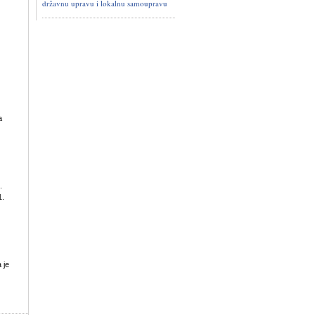
državnu upravu i lokalnu samoupravu
a
.
1.
 je