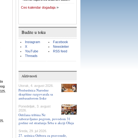
Ceo kalendar događaja
Budite u toku
Instagram
Facebook
X
Newsletter
YouTube
RSS feed
Threads
Aktivnosti
Na
Utorak, 4. avgust 2026.
lnog
Predsednica Narodne
025.
skupštine razgovarala sa
ambasadorom Irske
Ponedeljak, 3. avgust
2026.
Održana tribina Ne
zaboravljamo pogrom, povodom 31
25.
godine od stradanja Srba u akciji Oluja
Sreda, 29. jul 2026.
27. sednica Odbora za pravosuđe,