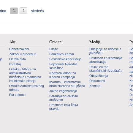
1
2
odna
sledeća
Akti
Građani
Mediji
P
Doneti zakoni
Pitajte
Odeljenje za odnose s
Se
javnošću
sk
Zakoni u proceduri
Edukativni centar
Postupak za izdavanje
Se
ja
Ostala akta
Poslaničke kancelarije
akreditacija
ra
Izveštaji
Pojmovnik Narodne
Uslovi za rad
Ja
skupštine
Odluke Odbora za
skupštinskih izveštača
Ak
administrativno-
Nadzorni odbor za
Obaveštenja
Na
budžetska i mandatno-
izbornu kampanju
imunitetska pitanja
Dokumenti
Ko
Kvorum – informativni
Odluke Administrativnog
bilten Narodne skupštine
Kontakt
Os
odbora
Na
Javno zagovaranje
Put zakona
Dn
Saradnja sa civilnim
društvom
Ne
Umetnost koja čeka
Ar
pravdu