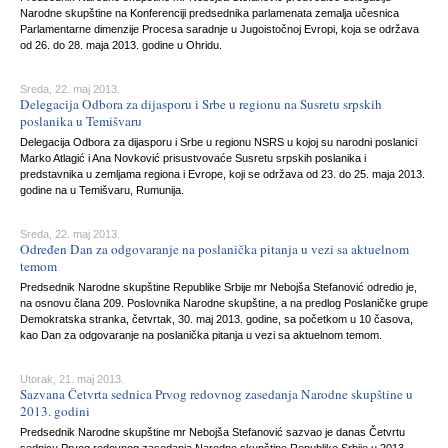
Narodne skupštine na Konferenciji predsednika parlamenata zemalja učesnica
Parlamentarne dimenzije Procesa saradnje u Jugoistočnoj Evropi, koja se održava
od 26. do 28. maja 2013. godine u Ohridu.
Sreda, 22. maj 2013.
Delegacija Odbora za dijasporu i Srbe u regionu na Susretu srpskih
poslanika u Temišvaru
Delegacija Odbora za dijasporu i Srbe u regionu NSRS u kojoj su narodni poslanici
Marko Atlagić i Ana Novković prisustvovaće Susretu srpskih poslanika i
predstavnika u zemljama regiona i Evrope, koji se održava od 23. do 25. maja 2013.
godine na u Temišvaru, Rumunija.
Sreda, 22. maj 2013.
Određen Dan za odgovaranje na poslanička pitanja u vezi sa aktuelnom
temom
Predsednik Narodne skupštine Republike Srbije mr Nebojša Stefanović odredio je,
na osnovu člana 209. Poslovnika Narodne skupštine, a na predlog Poslaničke grupe
Demokratska stranka, četvrtak, 30. maj 2013. godine, sa početkom u 10 časova,
kao Dan za odgovaranje na poslanička pitanja u vezi sa aktuelnom temom.
Utorak, 21. maj 2013.
Sazvana Četvrta sednica Prvog redovnog zasedanja Narodne skupštine u
2013. godini
Predsednik Narodne skupštine mr Nebojša Stefanović sazvao je danas Četvrtu