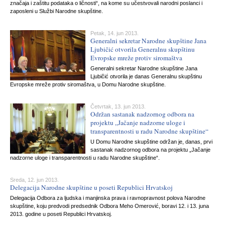
značaja i zaštitu podataka o ličnosti“, na kome su učestvovali narodni poslanci i
zaposleni u Službi Narodne skupštine.
Petak, 14. jun 2013.
Generalni sekretar Narodne skupštine Jana
Ljubičić otvorila Generalnu skupštinu
Evropske mreže protiv siromaštva
Generalni sekretar Narodne skupštine Jana
Ljubičić otvorila je danas Generalnu skupštinu
Evropske mreže protiv siromaštva, u Domu Narodne skupštine.
Četvrtak, 13. jun 2013.
Održan sastanak nadzornog odbora na
projektu „Jačanje nadzorne uloge i
transparentnosti u radu Narodne skupštine“
U Domu Narodne skupštine održan je, danas, prvi
sastanak nadzornog odbora na projektu „Jačanje
nadzorne uloge i transparentnosti u radu Narodne skupštine“.
Sreda, 12. jun 2013.
Delegacija Narodne skupštine u poseti Republici Hrvatskoj
Delegacija Odbora za ljudska i manjinska prava i ravnopravnost polova Narodne
skupštine, koju predvodi predsednik Odbora Meho Omerović, boravi 12. i 13. juna
2013. godine u poseti Republici Hrvatskoj.