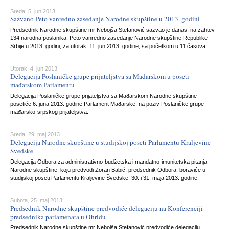
Sreda, 5. jun 2013.
Sazvano Peto vanredno zasedanje Narodne skupštine u 2013. godini
Predsednik Narodne skupštine mr Nebojša Stefanović sazvao je danas, na zahtev
134 narodna poslanika, Peto vanredno zasedanje Narodne skupštine Republike
Srbije u 2013. godini, za utorak, 11. jun 2013. godine, sa početkom u 11 časova.
Utorak, 4. jun 2013.
Delegacija Poslaničke grupe prijateljstva sa Mađarskom u poseti
mađarskom Parlamentu
Delegacija Poslaničke grupe prijateljstva sa Mađarskom Narodne skupštine
posetiće 6. juna 2013. godine Parlament Mađarske, na poziv Poslaničke grupe
mađarsko-srpskog prijateljstva.
Sreda, 29. maj 2013.
Delegacija Narodne skupštine u studijskoj poseti Parlamentu Kraljevine
Švedske
Delegacija Odbora za administrativno-budžetska i mandatno-imunitetska pitanja
Narodne skupštine, koju predvodi Zoran Babić, predsednik Odbora, boraviće u
studijskoj poseti Parlamentu Kraljevine Švedske, 30. i 31. maja 2013. godine.
Subota, 25. maj 2013.
Predsednik Narodne skupštine predvodiće delegaciju na Konferenciji
predsednika parlamenata u Ohridu
Predsednik Narodne skupštine mr Nebojša Stefanović predvodiće delegaciju