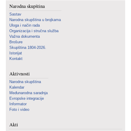
Narodna skupština
Sastav
Narodna skupština u brojkama
Uloga i način rada
Organizacija i stručna služba
Važna dokumenta
Brošure
Skupština 1804-2026.
Istorijat
Kontakt
Aktivnosti
Narodna skupština
Kalendar
Međunarodna saradnja
Evropske integracije
Informator
Foto i video
Akti