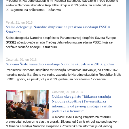
Predsednik Narodne skupštine mr Nebojša Stefanović sazvao je Treću posebnu
sednicu Narodne skupštine Republike Srbije u 2013.godini, za sredu, 26.jun
2013.godine, sa početkom u 10 časova.
Petak, 21. jun 2013.
Stalna delegacija Narodne skupštine na junskom zasedanju PSSE u
Strazburu
Stalna delegacija Narodne skupštine u Parlamentarnoj skupštini Saveta Evrope
(PSSE) učestvovaće u radu Trećeg dela redovnog zasedanja PSSE, koje se
održava sledeće nedelje u Strazburu.
Četvrtak, 20. jun 2013.
Sazvano Šesto vanredno zasedanje Narodne skupštine u 2013. godini
Predsednik Narodne skupštine mr Nebojša Stefanović sazvao je, na zahtev 162
narodna poslanika, Šesto vanredno zasedanje Narodne skupštine Republike Srbije
u 2013. godini, za petak, 21.jun 2013. godine, sa početkom u 12 časova.
Četvrtak, 20. jun 2013.
Održan okrugli sto “Efikasna saradnja
Narodne skupštine i Poverenika za
informacije od javnog značaja i zaštitu
podataka o ličnosti“
U okviru USAID-ovog Projekta za reformu
pravosuđa i odgovornu vlast, u utorak, 18.juna, održan je okrugli sto pod nazivom
“Efikasna saradnja Narodne skupštine i Poverenika za informacije od javnog