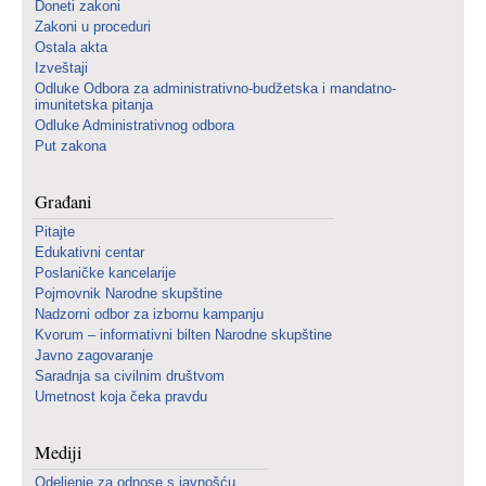
Doneti zakoni
Zakoni u proceduri
Ostala akta
Izveštaji
Odluke Odbora za administrativno-budžetska i mandatno-
imunitetska pitanja
Odluke Administrativnog odbora
Put zakona
Građani
Pitajte
Edukativni centar
Poslaničke kancelarije
Pojmovnik Narodne skupštine
Nadzorni odbor za izbornu kampanju
Kvorum – informativni bilten Narodne skupštine
Javno zagovaranje
Saradnja sa civilnim društvom
Umetnost koja čeka pravdu
Mediji
Odeljenje za odnose s javnošću