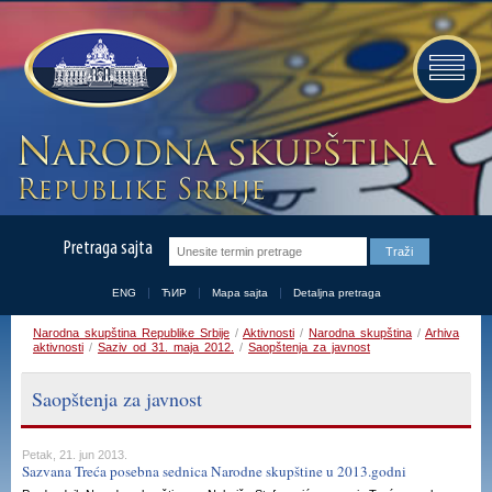
Pretraga sajta
ENG
ЋИР
Mapa sajta
Detaljna pretraga
Narodna skupština Republike Srbije
/
Aktivnosti
/
Narodna skupština
/
Arhiva
aktivnosti
/
Saziv od 31. maja 2012.
/
Saopštenja za javnost
Saopštenja za javnost
Petak, 21. jun 2013.
Sazvana Treća posebna sednica Narodne skupštine u 2013.godni