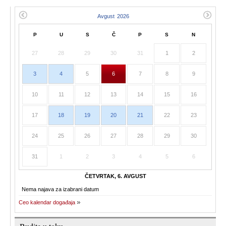
P
U
S
Č
P
S
N
27
28
29
30
31
1
2
3
4
5
6
7
8
9
10
11
12
13
14
15
16
17
18
19
20
21
22
23
24
25
26
27
28
29
30
31
1
2
3
4
5
6
ČETVRTAK, 6. AVGUST
Nema najava za izabrani datum
Ceo kalendar događaja