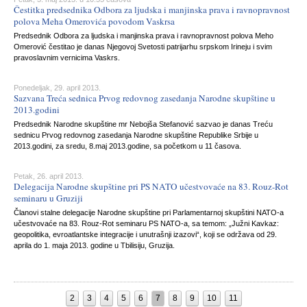
Čestitka predsednika Odbora za ljudska i manjinska prava i ravnopravnost
polova Meha Omerovića povodom Vaskrsa
Predsednik Odbora za ljudska i manjinska prava i ravnopravnost polova Meho
Omerović čestitao je danas Njegovoj Svetosti patrijarhu srpskom Irineju i svim
pravoslavnim vernicima Vaskrs.
Ponedeljak, 29. april 2013.
Sazvana Treća sednica Prvog redovnog zasedanja Narodne skupštine u
2013.godini
Predsednik Narodne skupštine mr Nebojša Stefanović sazvao je danas Treću
sednicu Prvog redovnog zasedanja Narodne skupštine Republike Srbije u
2013.godini, za sredu, 8.maj 2013.godine, sa početkom u 11 časova.
Petak, 26. april 2013.
Delegacija Narodne skupštine pri PS NATO učestvovaće na 83. Rouz-Rot
seminaru u Gruziji
Članovi stalne delegacije Narodne skupštine pri Parlamentarnoj skupštini NATO-a
učestvovaće na 83. Rouz-Rot seminaru PS NATO-a, sa temom: „Južni Kavkaz:
geopolitika, evroatlantske integracije i unutrašnji izazovi“, koji se održava od 29.
aprila do 1. maja 2013. godine u Tbilisiju, Gruzija.
2
3
4
5
6
7
8
9
10
11