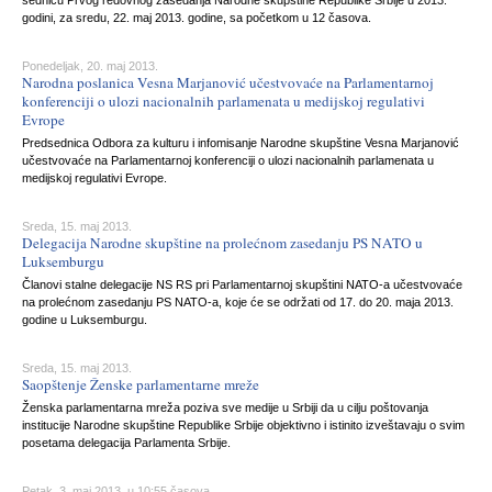
sednicu Prvog redovnog zasedanja Narodne skupštine Republike Srbije u 2013.
godini, za sredu, 22. maj 2013. godine, sa početkom u 12 časova.
Ponedeljak, 20. maj 2013.
Narodna poslanica Vesna Marjanović učestvovaće na Parlamentarnoj
konferenciji o ulozi nacionalnih parlamenata u medijskoj regulativi
Evrope
Predsednica Odbora za kulturu i infomisanje Narodne skupštine Vesna Marjanović
učestvovaće na Parlamentarnoj konferenciji o ulozi nacionalnih parlamenata u
medijskoj regulativi Evrope.
Sreda, 15. maj 2013.
Delegacija Narodne skupštine na prolećnom zasedanju PS NATO u
Luksemburgu
Članovi stalne delegacije NS RS pri Parlamentarnoj skupštini NATO-a učestvovaće
na prolećnom zasedanju PS NATO-a, koje će se održati od 17. do 20. maja 2013.
godine u Luksemburgu.
Sreda, 15. maj 2013.
Saopštenje Ženske parlamentarne mreže
Ženska parlamentarna mreža poziva sve medije u Srbiji da u cilju poštovanja
institucije Narodne skupštine Republike Srbije objektivno i istinito izveštavaju o svim
posetama delegacija Parlamenta Srbije.
Petak, 3. maj 2013. u 10:55 časova