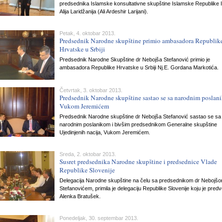
predsednika Islamske konsultativne skupštine Islamske Republike 
Alija Laridžanija (Ali Ardeshir Larijani).
Petak, 4. oktobar 2013.
Predsednik Narodne skupštine primio ambasadora Republik
Hrvatske u Srbiji
Predsednik Narodne Skupštine dr Nebojša Stefanović primio je
ambasadora Republike Hrvatske u Srbiji Nj.E. Gordana Markotića.
Četvrtak, 3. oktobar 2013.
Predsednik Narodne skupštine sastao se sa narodnim poslan
Vukom Jeremićem
Predsednik Narodne skupštine dr Nebojša Stefanović sastao se sa
narodnim poslanikom i bivšim predsednikom Generalne skupštine
Ujedinjenih nacija, Vukom Jeremićem.
Sreda, 2. oktobar 2013.
Susret predsednika Narodne skupštine i predsednice Vlade
Republike Slovenije
Delegacija Narodne skupštine na čelu sa predsednikom dr Nebojš
Stefanovićem, primila je delegaciju Republike Slovenije koju je predv
Alenka Bratušek.
Ponedeljak, 30. septembar 2013.