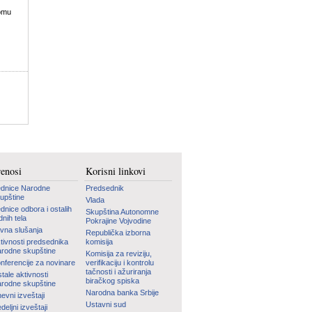
Domu
renosi
Korisni linkovi
dnice Narodne
Predsednik
upštine
Vlada
dnice odbora i ostalih
Skupština Autonomne
dnih tela
Pokrajine Vojvodine
vna slušanja
Republička izborna
tivnosti predsednika
komisija
rodne skupštine
Komisija za reviziju,
nferencije za novinare
verifikaciju i kontrolu
tačnosti i ažuriranja
tale aktivnosti
biračkog spiska
rodne skupštine
Narodna banka Srbije
evni izveštaji
Ustavni sud
deljni izveštaji