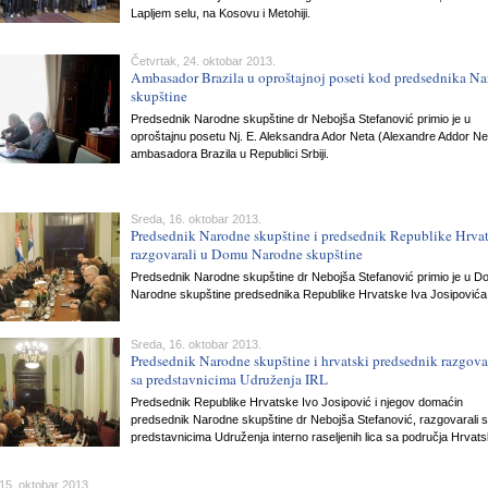
Lapljem selu, na Kosovu i Metohiji.
Četvrtak, 24. oktobar 2013.
Ambasador Brazila u oproštajnoj poseti kod predsednika N
skupštine
Predsednik Narodne skupštine dr Nebojša Stefanović primio je u
oproštajnu posetu Nj. E. Aleksandra Ador Neta (Alexandre Addor Ne
ambasadora Brazila u Republici Srbiji.
Sreda, 16. oktobar 2013.
Predsednik Narodne skupštine i predsednik Republike Hrva
razgovarali u Domu Narodne skupštine
Predsednik Narodne skupštine dr Nebojša Stefanović primio je u 
Narodne skupštine predsednika Republike Hrvatske Iva Josipovića
Sreda, 16. oktobar 2013.
Predsednik Narodne skupštine i hrvatski predsednik razgova
sa predstavnicima Udruženja IRL
Predsednik Republike Hrvatske Ivo Josipović i njegov domaćin
predsednik Narodne skupštine dr Nebojša Stefanović, razgovarali 
predstavnicima Udruženja interno raseljenih lica sa područja Hrvats
15. oktobar 2013.