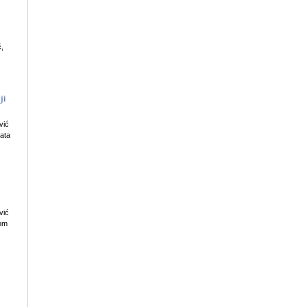
ć,
ji
vić
nata
vić
šom