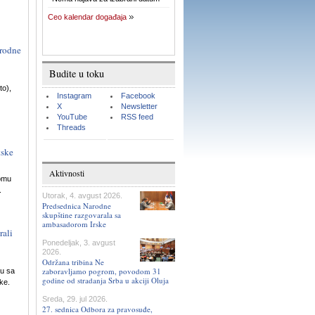
Ceo kalendar događaja
arodne
Budite u toku
to),
Instagram
Facebook
X
Newsletter
YouTube
RSS feed
Threads
tske
Aktivnosti
Domu
.
Utorak, 4. avgust 2026.
Predsednica Narodne
skupštine razgovarala sa
ambasadorom Irske
rali
Ponedeljak, 3. avgust
2026.
Održana tribina Ne
zaboravljamo pogrom, povodom 31
su sa
godine od stradanja Srba u akciji Oluja
ke.
Sreda, 29. jul 2026.
27. sednica Odbora za pravosuđe,