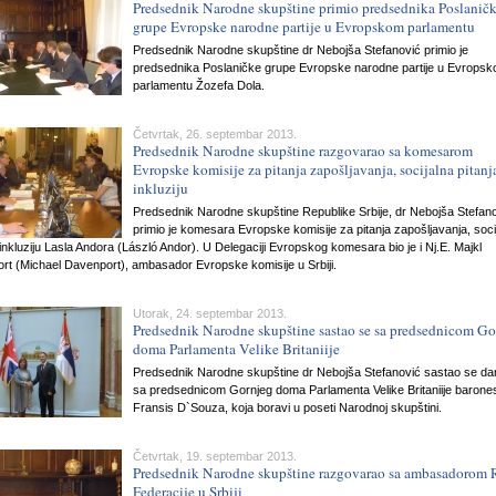
Predsednik Narodne skupštine primio predsednika Poslanič
grupe Evropske narodne partije u Evropskom parlamentu
Predsednik Narodne skupštine dr Nebojša Stefanović primio je
predsednika Poslaničke grupe Evropske narodne partije u Evrops
parlamentu Žozefa Dola.
Četvrtak, 26. septembar 2013.
Predsednik Narodne skupštine razgovarao sa komesarom
Evropske komisije za pitanja zapošljavanja, socijalna pitanja
inkluziju
Predsednik Narodne skupštine Republike Srbije, dr Nebojša Stefan
primio je komesara Evropske komisije za pitanja zapošljavanja, soci
i inkluziju Lasla Andora (László Andor). U Delegaciji Evropskog komesara bio je i Nj.E. Majkl
rt (Michael Davenport), ambasador Evropske komisije u Srbiji.
Utorak, 24. septembar 2013.
Predsednik Narodne skupštine sastao se sa predsednicom Go
doma Parlamenta Velike Britaniije
Predsednik Narodne skupštine dr Nebojša Stefanović sastao se d
sa predsednicom Gornjeg doma Parlamenta Velike Britaniije baron
Fransis D`Souza, koja boravi u poseti Narodnoj skupštini.
Četvrtak, 19. septembar 2013.
Predsednik Narodne skupštine razgovarao sa ambasadorom 
Federacije u Srbiji