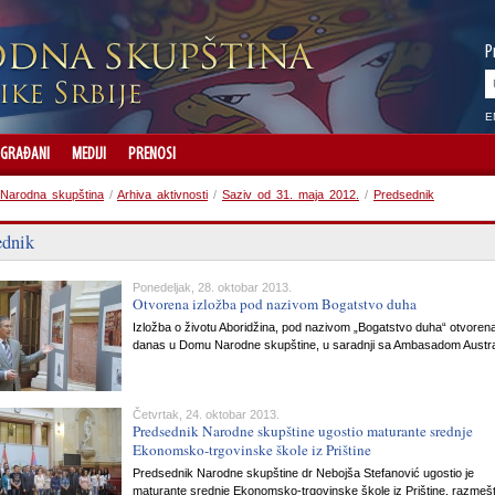
P
E
GRAĐANI
MEDIJI
PRENOSI
Narodna skupština
/
Arhiva aktivnosti
/
Saziv od 31. maja 2012.
/
Predsednik
ednik
Ponedeljak, 28. oktobar 2013.
Otvorena izložba pod nazivom Bogatstvo duha
Izložba o životu Aboridžina, pod nazivom „Bogatstvo duha“ otvorena
danas u Domu Narodne skupštine, u saradnji sa Ambasadom Austral
Četvrtak, 24. oktobar 2013.
Predsednik Narodne skupštine ugostio maturante srednje
Ekonomsko-trgovinske škole iz Prištine
Predsednik Narodne skupštine dr Nebojša Stefanović ugostio je
maturante srednje Ekonomsko-trgovinske škole iz Prištine, razmeš