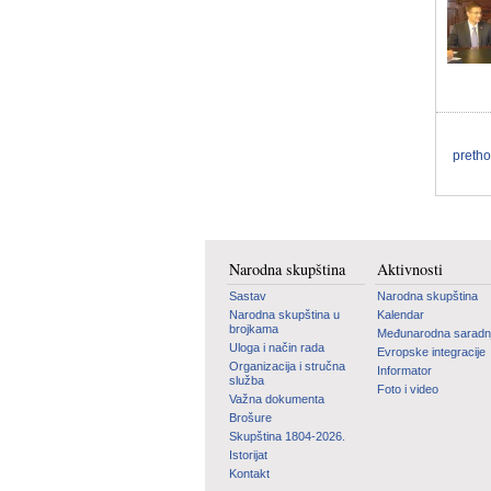
preth
Narodna skupština
Aktivnosti
Sastav
Narodna skupština
Narodna skupština u
Kalendar
brojkama
Međunarodna saradn
Uloga i način rada
Evropske integracije
Organizacija i stručna
Informator
služba
Foto i video
Važna dokumenta
Brošure
Skupština 1804-2026.
Istorijat
Kontakt