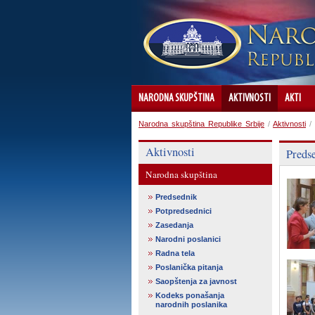
NARODNA SKUPŠTINA
AKTIVNOSTI
AKTI
Narodna skupština Republike Srbije
/
Aktivnosti
/
Aktivnosti
Preds
Narodna skupština
Predsednik
Potpredsednici
Zasedanja
Narodni poslanici
Radna tela
Poslanička pitanja
Saopštenja za javnost
Kodeks ponašanja
narodnih poslanika