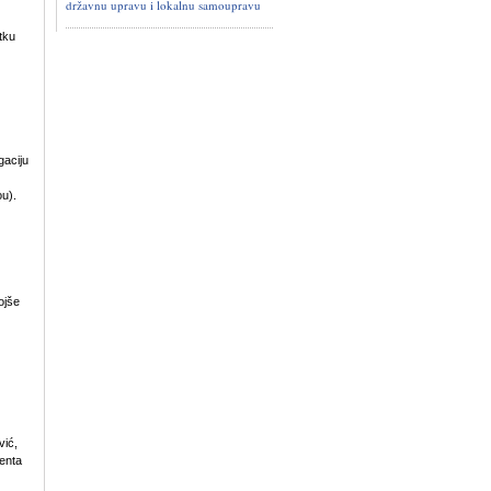
državnu upravu i lokalnu samoupravu
tku
gaciju
ou).
ojše
vić,
enta