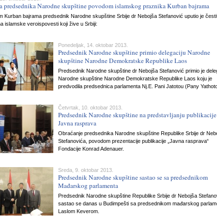
ka predsednika Narodne skupštine povodom islamskog praznika Kurban bajrama
 Kurban bajrama predsednik Narodne skupštine Srbije dr Nebojša Stefanović uputio je česti
a islamske veroispovesti koji žive u Srbiji:
Ponedeljak, 14. oktobar 2013.
Predsednik Narodne skupštine primio delegaciju Narodne
skupštine Narodne Demokratske Republike Laos
Predsednik Narodne skupštine dr Nebojša Stefanović primio je dele
Narodne skupštine Narodne Demokratske Republike Laos koju je
predvodila predsednica parlamenta Nj.E. Pani Jatotou (Pany Yathot
Četvrtak, 10. oktobar 2013.
Predsednik Narodne skupštine na predstavljanju publikacije
Javna rasprava
Obraćanje predsednika Narodne skupštine Republike Srbije dr Neb
Stefanovića, povodom prezentacije publikacije „Javna rasprava“
Fondacije Konrad Adenauer.
Sreda, 9. oktobar 2013.
Predsednik Narodne skupštine sastao se sa predsednikom
Mađarskog parlamenta
Predsednik Narodne skupštine Republike Srbije dr Nebojša Stefano
sastao se danas u Budimpešti sa predsednikom mađarskog parlam
Laslom Keverom.