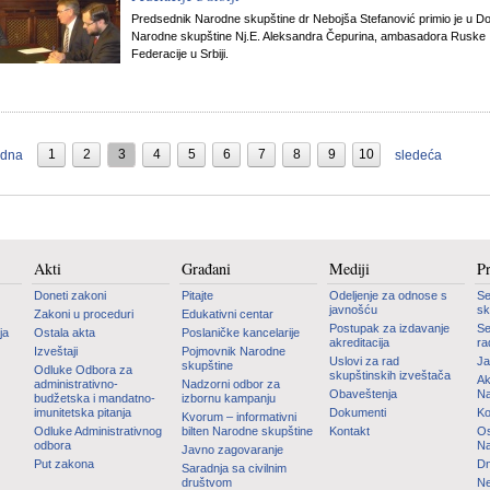
Predsednik Narodne skupštine dr Nebojša Stefanović primio je u 
Narodne skupštine Nj.E. Aleksandra Čepurina, ambasadora Ruske
Federacije u Srbiji.
1
2
3
4
5
6
7
8
9
10
odna
sledeća
Akti
Građani
Mediji
P
Doneti zakoni
Pitajte
Odeljenje za odnose s
Se
javnošću
sk
Zakoni u proceduri
Edukativni centar
Postupak za izdavanje
Se
ja
Ostala akta
Poslaničke kancelarije
akreditacija
ra
Izveštaji
Pojmovnik Narodne
Uslovi za rad
Ja
skupštine
Odluke Odbora za
skupštinskih izveštača
Ak
administrativno-
Nadzorni odbor za
Obaveštenja
Na
budžetska i mandatno-
izbornu kampanju
imunitetska pitanja
Dokumenti
Ko
Kvorum – informativni
Odluke Administrativnog
bilten Narodne skupštine
Kontakt
Os
odbora
Na
Javno zagovaranje
Put zakona
Dn
Saradnja sa civilnim
društvom
Ne