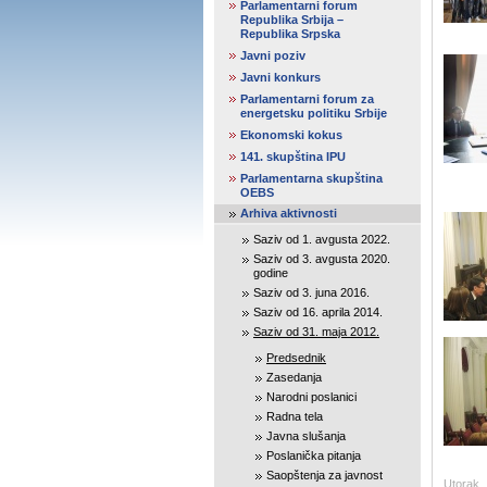
Parlamentarni forum
Republika Srbija –
Republika Srpska
Javni poziv
Javni konkurs
Parlamentarni forum za
energetsku politiku Srbije
Ekonomski kokus
141. skupština IPU
Parlamentarna skupština
OEBS
Arhiva aktivnosti
Saziv od 1. avgusta 2022.
Saziv od 3. avgusta 2020.
godine
Saziv od 3. juna 2016.
Saziv od 16. aprila 2014.
Saziv od 31. maja 2012.
Predsednik
Zasedanja
Narodni poslanici
Radna tela
Javna slušanja
Poslanička pitanja
Saopštenja za javnost
Utorak, 