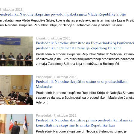
8. oktobar 2013.
 predsednika Narodne skupštine povodom paketa mera Vlade Republike Srbije
paketa mera Vlade Republike Srbije, koje je danas predstavio ministar finansija Lazar Krsti
ik Narodne skupštine Republike Srbije, dr Nebojša Stefanović dao je sledeću izjavu:
Utorak, 8. oktobar 2013.
Predsednik Narodne skupštine na Evro-atlantskoj konferenci
predsednika parlamenata zemalja Zapadnog Balkana
Predsednik Narodne skupštine Republike Srbije dr Nebojša Stefano
učestvovao je na Evro-atlantskoj konferenciji predsednika parlame
zemalja Zapadnog Balkana koja se održava u Budimpešti.
Ponedeljak, 7. oktobar 2013.
Predsednik Narodne skupštine sastao se sa predsednikom
Mađarske
Predsednik Narodne skupštine Republike Srbije dr Nebojša Stefano
sastao se danas, u Budimpešti, sa predsednikom Mađarske Jano
Aderom.
Ponedeljak, 7. oktobar 2013.
Predsednik Narodne skupštine primio predsednika Islamske
konsultativne skupštine Islamske Republike Iran
Predsednik Narodne skupštine dr Nebojša Stefanović primio je