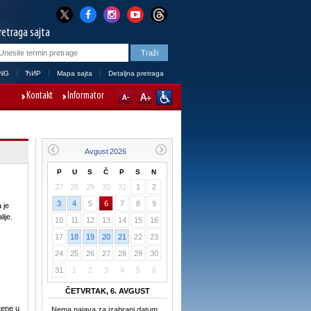
retraga sajta
NG
ЋИР
Mapa sajta
Detaljna pretraga
Kontakt
Informator
P
U
S
Č
P
S
N
27
28
29
30
31
1
2
3
4
5
6
7
8
9
 je
ije.
10
11
12
13
14
15
16
17
18
19
20
21
22
23
24
25
26
27
28
29
30
31
1
2
3
4
5
6
ČETVRTAK, 6. AVGUST
tene u
Nema najava za izabrani datum