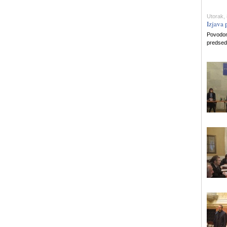
Utorak, 
Izjava
Povodom 
predsedn