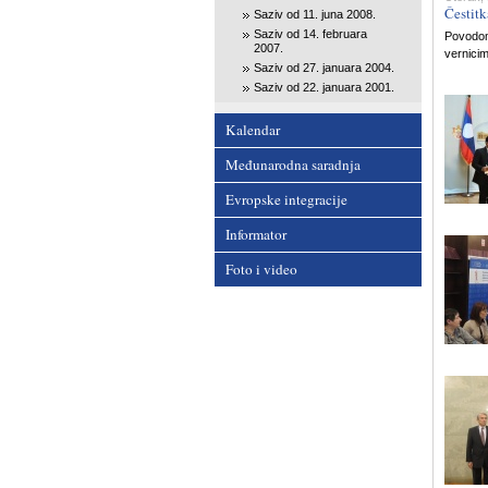
Čestit
Saziv od 11. juna 2008.
Saziv od 14. februara
Povodom
2007.
vernicim
Saziv od 27. januara 2004.
Saziv od 22. januara 2001.
Kalendar
Međunarodna saradnja
Evropske integracije
Informator
Foto i video